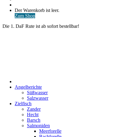
nach
Anmelden
Warenkorb
Der Warenkorb ist leer.
ansehen
Zum Shop
Die 1. DaF Rute ist ab sofort bestellbar!
Start
Angelberichte
Süßwasser
Salzwasser
Zielfisch
Zander
Hecht
Barsch
Salmoniden
Meerforelle
Bachforelle