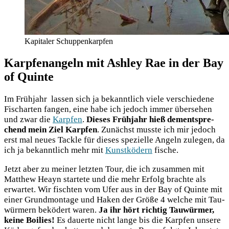
Kapitaler Schuppenkarpfen
Karpfenangeln mit Ashley Rae in der Bay
of Quinte
Im Früh­jahr las­sen sich ja bekannt­lich vie­le ver­schie­de­ne
Fisch­ar­ten fan­gen, eine habe ich jedoch immer über­se­hen
und zwar die
Karp­fen
.
Die­ses Früh­jahr hieß dem­entspre­
chend mein Ziel Karp­fen
. Zunächst muss­te ich mir jedoch
erst mal neu­es Tack­le für die­ses spe­zi­el­le Angeln zule­gen, da
ich ja bekannt­lich mehr mit
Kunst­kö­dern
fische.
Jetzt aber zu mei­ner letz­ten Tour, die ich zusam­men mit
Matthew Heayn star­te­te und die mehr Erfolg brach­te als
erwar­tet. Wir fisch­ten vom Ufer aus in der Bay of Quin­te mit
einer Grund­mon­ta­ge und Haken der Grö­ße 4 wel­che mit Tau­
wür­mern bekö­dert waren.
Ja ihr hört rich­tig Tau­wür­mer,
kei­ne Boi­lies!
Es dau­er­te nicht lan­ge bis die Karp­fen unse­re