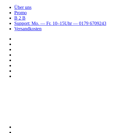
Über uns
Promo
B 2 B
Support: Mo. — Fr. 10–15Uhr — 0179 6709243
Versandkosten
Suchen
nach
WhatsApp
TikTok
Spotify
Instagram
YouTube
Pinterest
Facebook
Menü
Suchen