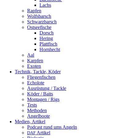
Lachs
Rapfen
Wolfsbarsch
Schwarzbarsch
Ostseefische
Dorsch
Hering
Plattfisch
Hornhecht
Aal
Karpfen
Exoten
Technik, Tackle, Köder
Fliegenfischen
Echolote
Ausrüstung / Tackle
Köder / Baits
Montagen / Rigs
Tests
Methoden
Angelboote
Medien, Artikel
Podcast rund ums Angeln
Artikel
DAF