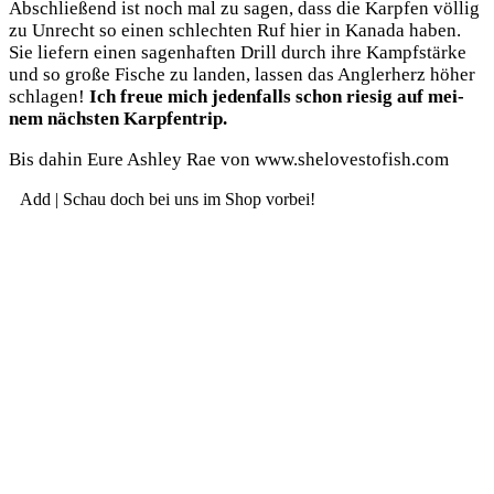
Abschlie­ßend ist noch mal zu sagen, dass die Karp­fen völ­lig
zu Unrecht so einen schlech­ten Ruf hier in Kana­da haben.
Sie lie­fern einen sagen­haf­ten Drill durch ihre Kampf­stär­ke
und so gro­ße Fische zu lan­den, las­sen das Ang­ler­herz höher
schla­gen!
Ich freue mich jeden­falls schon rie­sig auf mei­
nem nächs­ten Karpfentrip.
Bis dahin Eure Ash­ley Rae von www.shelovestofish.com
Add | Schau doch bei uns im Shop vorbei!