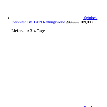
Spinlock
Ursprünglicher
Aktuelle
Deckvest Lite 170N Rettungsweste
209,00
€
189,00
€
Preis
Preis
Lieferzeit:
3-4 Tage
war:
ist:
209,00 €
189,00 €