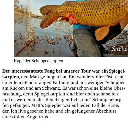
Kapi­ta­ler Schuppenkarpfen
Der inter­es­san­tes­te Fang bei unse­rer Tour war ein Spie­gel­
karp­fen
, den Matt gefan­gen hat. Ein wun­der­vol­ler Fisch, mit
einer leuch­tend oran­gen Fär­bung und nur weni­gen Schup­pen
am Rücken und am Schwanz. Es war schon eine klei­ne Über­
ra­schung, denn Spie­gel­karp­fen sind hier doch sehr sel­ten
und es wer­den in der Regel eigent­lich „nur“ Schup­pen­karp­
fen gefan­gen. Matt’s Spieg­ler war auf jeden Fall der ers­te,
den ich live gese­hen habe und ein gelun­ge­ner Abschluss
eines tol­len Angeltrips.