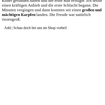
Köder gefun­den hat­ten und der ers­te Run erfolg­te. Ich setz­te
einen kräf­ti­gen Anhieb und die ers­te Schlacht begann. Die
Minu­ten ver­gin­gen und dann konn­ten wir einen
gro­ßen und
mäch­ti­gen Karp­fen
lan­den. Die Freu­de war natür­lich
riesengroß.
Add | Schau doch bei uns im Shop vorbei!