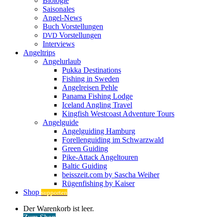
Biologie
Saisonales
Angel-News
Buch Vorstellungen
Vorstellungen
DVD
Interviews
Angeltrips
Angelurlaub
Pukka Destinations
Fishing in Sweden
Angelreisen Pehle
Panama Fishing Lodge
Iceland Angling Travel
Kingfish Westcoast Adventure Tours
Angelguide
Angelguiding Hamburg
Forellenguiding im Schwarzwald
Green Guiding
Pike-Attack Angeltouren
Baltic Guiding
beisszeit.com by Sascha Weiher
Rügenfishing by Kaiser
Shop
supporten
Warenkorb
Der Warenkorb ist leer.
ansehen