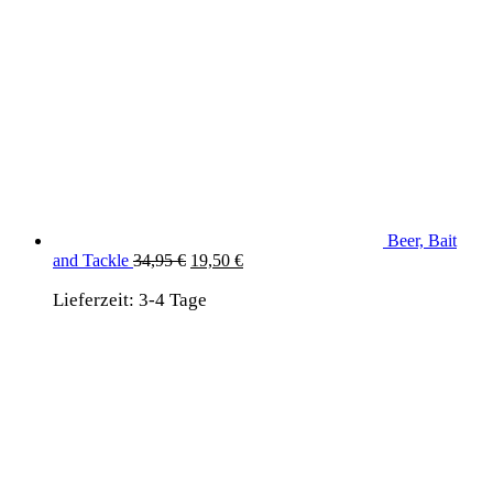
Beer, Bait
Ursprünglicher
Aktueller
and Tackle
34,95
€
19,50
€
Preis
Preis
Lieferzeit:
3-4 Tage
war:
ist:
34,95 €
19,50 €.