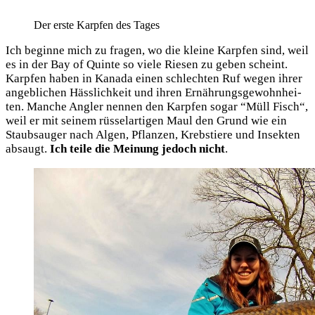
Der ers­te Karp­fen des Tages
Ich begin­ne mich zu fra­gen, wo die klei­ne Karp­fen sind, weil
es in der Bay of Quin­te so vie­le Rie­sen zu geben scheint.
Karp­fen haben in Kana­da einen schlech­ten Ruf wegen ihrer
angeb­li­chen Häss­lich­keit und ihren Ernäh­rungs­ge­wohn­hei­
ten. Man­che Ang­ler nen­nen den Karp­fen sogar “Müll Fisch“,
weil er mit sei­nem rüs­sel­ar­ti­gen Maul den Grund wie ein
Staub­sauger nach Algen, Pflan­zen, Krebs­tie­re und Insek­ten
absaugt.
Ich tei­le die Mei­nung jedoch nicht
.