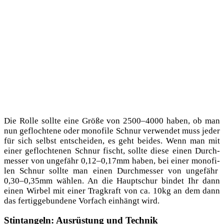
Die Rol­le soll­te eine Grö­ße von 2500–4000 haben, ob man
nun gefloch­te­ne oder mono­fi­le Schnur ver­wen­det muss jeder
für sich selbst ent­schei­den, es geht bei­des. Wenn man mit
einer gefloch­te­nen Schnur fischt, soll­te die­se einen Durch­
mes­ser von unge­fähr 0,12–0,17mm haben, bei einer mono­fi­
len Schnur soll­te man einen Durch­mes­ser von unge­fähr
0,30–0,35mm wäh­len. An die Haupt­schur bin­det Ihr dann
einen Wir­bel mit einer Trag­kraft von ca. 10kg an dem dann
das fer­tig­ge­bun­de­ne Vor­fach ein­hängt wird.
Stintangeln: Ausrüstung und Technik