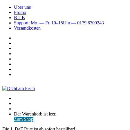
Über uns
Promo
B 2 B
Support: Mo. — Fr. 10–15Uhr — 0179 6709243
Versandkosten
Suchen
nach
WhatsApp
TikTok
Spotify
Instagram
YouTube
Pinterest
Facebook
Menü
Suchen
nach
Anmelden
Warenkorb
Der Warenkorb ist leer.
ansehen
Zum Shop
Die 1. DaF Rute ist ab sofort bestellbar!