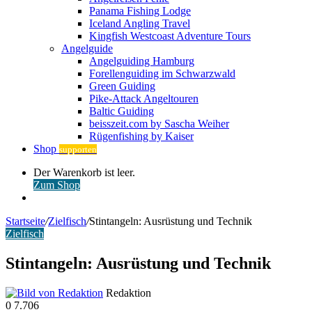
Panama Fishing Lodge
Iceland Angling Travel
Kingfish Westcoast Adventure Tours
Angelguide
Angelguiding Hamburg
Forellenguiding im Schwarzwald
Green Guiding
Pike-Attack Angeltouren
Baltic Guiding
beisszeit.com by Sascha Weiher
Rügenfishing by Kaiser
Shop
supporten
Warenkorb
Der Warenkorb ist leer.
ansehen
Zum Shop
Anmelden
Startseite
/
Zielfisch
/
Stintangeln: Ausrüstung und Technik
Zielfisch
Stintangeln: Ausrüstung und Technik
Redaktion
0
7.706