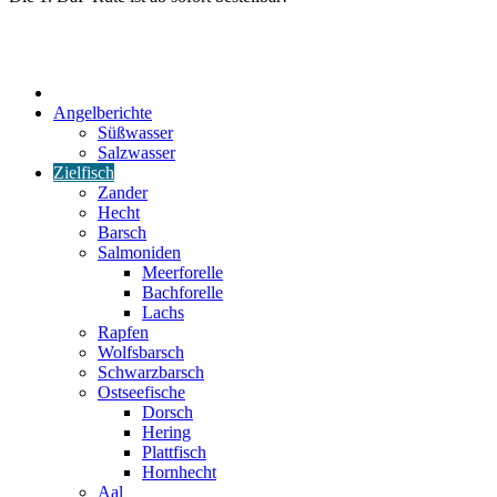
Start
Angelberichte
Süßwasser
Salzwasser
Zielfisch
Zander
Hecht
Barsch
Salmoniden
Meerforelle
Bachforelle
Lachs
Rapfen
Wolfsbarsch
Schwarzbarsch
Ostseefische
Dorsch
Hering
Plattfisch
Hornhecht
Aal