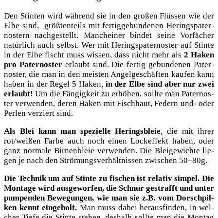
Den Stin­ten wird wäh­rend sie in den gro­ßen Flüs­sen wie der
Elbe sind, größ­ten­teils mit fer­tig­ge­bun­de­nen Herings­pa­ter­
nos­tern nach­ge­stellt. Manchei­ner bin­det sei­ne Vor­fä­cher
natür­lich auch selbst. Wer mit Herings­pa­ter­nos­ter auf Stin­te
in der Elbe fischt muss wis­sen, dass nicht mehr als
2 Haken
pro Pater­nos­ter
erlaubt sind. Die fer­tig gebun­de­nen Pater­
nos­ter, die man in den meis­ten Angel­ge­schäf­ten kau­fen kann
haben in der Regel 5 Haken,
in der Elbe sind aber nur zwei
erlaubt!
Um die Fän­gig­keit zu erhö­hen, soll­te man Pater­nos­
ter ver­wen­den, deren Haken mit Fisch­haut, Federn und- oder
Per­len ver­ziert sind.
Als Blei kann man spe­zi­el­le Herings­bleie
, die mit ihrer
rot/weißen Far­be auch noch einen Lock­ef­fekt haben, oder
ganz nor­ma­le Bir­nen­bleie ver­wen­den. Die Blei­ge­wich­te lie­
gen je nach den Strö­mungs­ver­hält­nis­sen zwi­schen 50–80g.
Die Tech­nik um auf Stin­te zu fischen ist rela­tiv sim­pel. Die
Mon­ta­ge wird aus­ge­wor­fen, die Schnur gestrafft und unter
pum­pen­den Bewe­gun­gen, wie man sie z.B. vom Dorsch­pil­
ken kennt ein­ge­holt.
Man muss dabei her­aus­fin­den, in wel­
cher Tie­fe die Stin­te ste­hen, des­halb soll­te man die Mon­tag