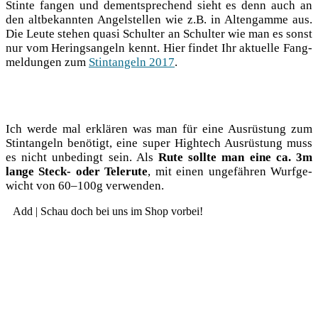
Stin­te fan­gen und dem­entspre­chend sieht es denn auch an
den alt­be­kann­ten Angel­stel­len wie z.B. in Alten­gam­me aus.
Die Leu­te ste­hen qua­si Schul­ter an Schul­ter wie man es sonst
nur vom Herings­an­geln kennt. Hier fin­det Ihr aktu­el­le Fang­
mel­dun­gen zum
Stin­tan­geln 2017
.
Ich wer­de mal erklä­ren was man für eine Aus­rüs­tung zum
Stin­tan­geln benö­tigt, eine super High­tech Aus­rüs­tung muss
es nicht unbe­dingt sein. Als
Rute soll­te man eine ca. 3m
lan­ge Steck- oder Tele­ru­te
, mit einen unge­fäh­ren Wurf­ge­
wicht von 60–100g verwenden.
Add | Schau doch bei uns im Shop vorbei!