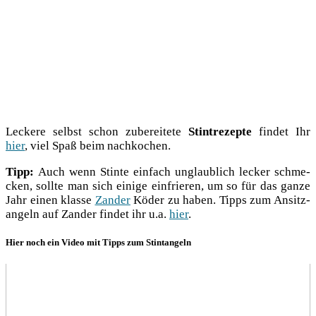
Lecke­re selbst schon zube­rei­te­te
Stint­re­zep­te
fin­det Ihr
hier
, viel Spaß beim nachkochen.
Tipp:
Auch wenn Stin­te ein­fach unglaub­lich lecker schme­
cken, soll­te man sich eini­ge ein­frie­ren, um so für das gan­ze
Jahr einen klas­se
Zan­der
Köder zu haben. Tipps zum Ansitz­
an­geln auf Zan­der fin­det ihr u.a.
hier
.
Hier noch ein Video mit Tipps zum Stintangeln