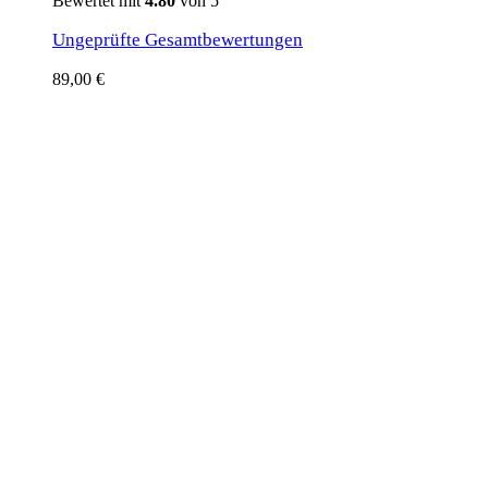
Bewertet mit
4.80
von 5
Ungeprüfte Gesamtbewertungen
89,00
€
Wolfsbarsch Trip-Willst du mit?