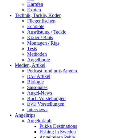
Karpfen
Exoten
Technik, Tackle, Köder
Fliegenfischen
Echolote
Ausrüstung / Tackle
Köder / Baits
Montagen / Rigs
Tests
Methoden
Angelboote
Medien, Artikel
Podcast rund ums Angeln
Artikel
DAF
Biologie
Saisonales
Angel-News
Buch Vorstellungen
Vorstellungen
DVD
Interviews
Angeltrips
Angelurlaub
Pukka Destinations
Fishing in Sweden
Angelreisen Pehle