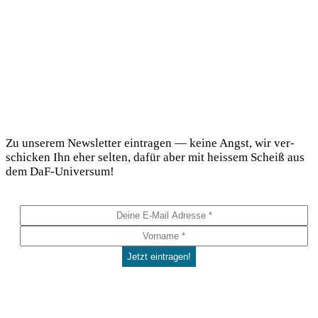
DaF Newsletter
Zu unse­rem News­let­ter ein­tra­gen — kei­ne Angst, wir ver­
schi­cken Ihn eher sel­ten, dafür aber mit heis­sem Scheiß aus
dem DaF-Universum!
Social