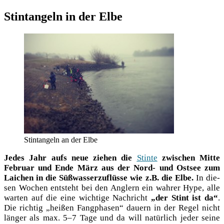
Stintangeln in der Elbe
Stin­tan­geln an der Elbe
Jedes Jahr aufs neue zie­hen die
Stin­te
zwi­schen Mit­te
Febru­ar und Ende März aus der Nord- und Ost­see zum
Lai­chen in die Süß­was­ser­zu­flüs­se wie z.B. die Elbe.
In die­
sen Wochen ent­steht bei den Ang­lern ein wah­rer Hype, alle
war­ten auf die eine wich­ti­ge Nach­richt
„der Stint ist da“
.
Die rich­tig „hei­ßen Fang­pha­sen“ dau­ern in der Regel nicht
län­ger als max. 5–7 Tage und da will natür­lich jeder sei­ne