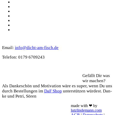
Facebook
Pinterest
YouTube
Instagram
Spotify
TikTok
WhatsApp
Kontakt
Email:
info@dicht-am-fisch.de
Tele­fon: 0179 6709243
Support
Gefällt Dir was
wir machen?
Als Dan­ke­schön und Moti­va­ti­on wäre es super, wenn Du uns
durch Bestel­lun­gen im
DaF Shop
unter­stüt­zen wür­dest. Dan­
ke und Petri, Sören
made with ❤ by
lutzlindemann.com
AGB
|
Datenschutz
|