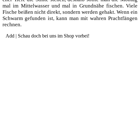
mal im Mit­tel­was­ser und mal in Grund­nä­he fischen. Vie­le
Fische bei­ßen nicht direkt, son­dern wer­den gehakt. Wenn ein
Schwarm gefun­den ist, kann man mit wah­ren Pracht­fän­gen
rechnen.
Add | Schau doch bei uns im Shop vorbei!