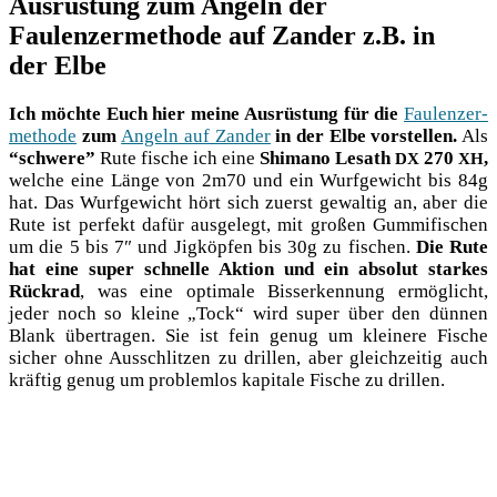
Ausrüstung zum Angeln der
Faulenzermethode auf Zander z.B. in
der Elbe
Ich möch­te Euch hier mei­ne Aus­rüs­tung für die
Fau­len­zer­
me­tho­de
zum
Angeln auf Zan­der
in der Elbe vor­stel­len.
Als
“schwe­re”
Rute fische ich eine
Shi­ma­no Lesath
270
,
DX
XH
wel­che eine Län­ge von 2m70 und ein Wurf­ge­wicht bis 84g
hat. Das Wurf­ge­wicht hört sich zuerst gewal­tig an, aber die
Rute ist per­fekt dafür aus­ge­legt, mit gro­ßen Gum­mi­fi­schen
um die 5 bis 7″ und Jig­köp­fen bis 30g zu fischen.
Die Rute
hat eine super schnel­le Akti­on und ein abso­lut star­kes
Rück­rad
, was eine opti­ma­le Biss­erken­nung ermög­licht,
jeder noch so klei­ne „Tock“ wird super über den dün­nen
Blank über­tra­gen. Sie ist fein genug um klei­ne­re Fische
sicher ohne Aus­schlit­zen zu dril­len, aber gleich­zei­tig auch
kräf­tig genug um pro­blem­los kapi­ta­le Fische zu drillen.