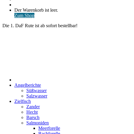
nach
Anmelden
Warenkorb
Der Warenkorb ist leer.
ansehen
Zum Shop
Die 1. DaF Rute ist ab sofort bestellbar!
Start
Angelberichte
Süßwasser
Salzwasser
Zielfisch
Zander
Hecht
Barsch
Salmoniden
Meerforelle
Bachforelle