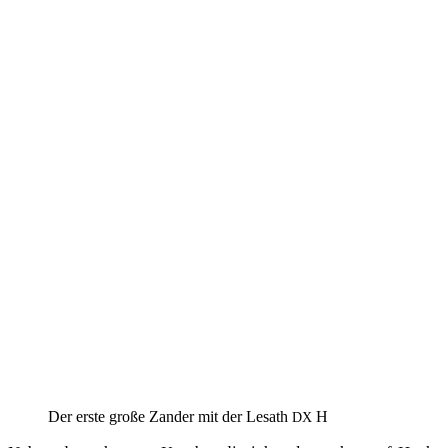
Der ers­te gro­ße Zan­der mit der Lesath
H
DX