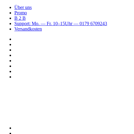
Über uns
Promo
B 2 B
Support: Mo. — Fr. 10–15Uhr — 0179 6709243
Versandkosten
Suchen
nach
WhatsApp
TikTok
Spotify
Instagram
YouTube
Pinterest
Facebook
Menü
Suchen