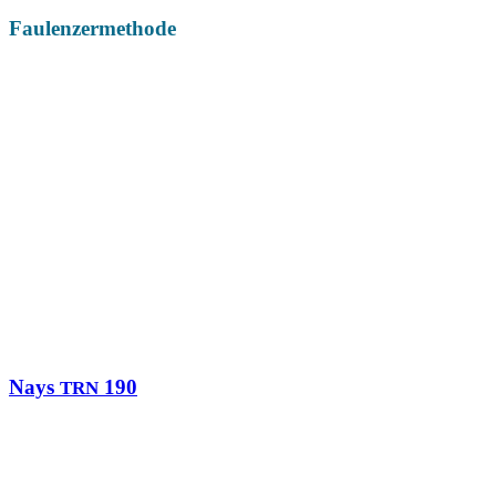
Faulenzermethode
Das könnte Dich auch interessieren
Nays
190
TRN