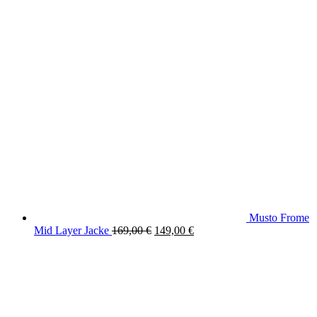
Musto Frome
Ursprünglicher
Aktueller
Mid Layer Jacke
169,00
€
149,00
€
Preis
Preis
war:
ist:
169,00 €
149,00 €.