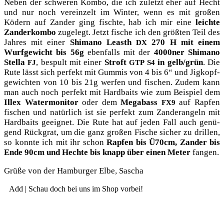
Neben der schwe­ren Kom­bo, die ich zuletzt eher auf Hecht
und nur noch ver­ein­zelt im Win­ter, wenn es mit gro­ßen
Ködern auf Zan­der ging fisch­te, hab ich mir eine
leich­te
Zan­der­kom­bo
zuge­legt. Jetzt fische ich den größ­ten Teil des
Jah­res mit einer
Shi­ma­no Leasth
270 H mit einem
DX
Wurf­ge­wicht bis 56g
eben­falls mit der
4000ner Shi­ma­no
Stel­la
, bespult mit einer
Stroft
in gelb/grün
. Die
FJ
GTP
S4
Rute lässt sich per­fekt mit Gum­mis von 4 bis 6“ und Jig­kopf­
ge­wich­ten von 10 bis 21g wer­fen und fischen. Zudem kann
man auch noch per­fekt mit Hard­baits wie zum Bei­spiel dem
Illex Water­mo­ni­tor
oder dem
Mega­bass
auf Rap­fen
FX9
fischen und natür­lich ist sie per­fekt zum Zan­der­an­geln mit
Hard­baits geeig­net. Die Rute hat auf jeden Fall auch genü­
gend Rück­grat, um die ganz gro­ßen Fische sicher zu dril­len,
so konn­te ich mit ihr schon
Rap­fen bis Ü70cm, Zan­der bis
Ende 90cm und Hech­te bis knapp über einen Meter
fangen.
Grü­ße von der Ham­bur­ger Elbe, Sascha
Add | Schau doch bei uns im Shop vorbei!