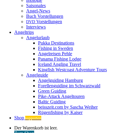
Biologie
Saisonales
Angel-News
Buch Vorstellungen
Vorstellungen
DVD
Interviews
Angeltrips
Angelurlaub
Pukka Destinations
Fishing in Sweden
Angelreisen Pehle
Panama Fishing Lodge
Iceland Angling Travel
Kingfish Westcoast Adventure Tours
Angelguide
Angelguiding Hamburg
Forellenguiding im Schwarzwald
Green Guiding
Pike-Attack Angeltouren
Baltic Guiding
beisszeit.com by Sascha Weiher
Rügenfishing by Kaiser
Shop
supporten
Warenkorb
Der Warenkorb ist leer.
ansehen