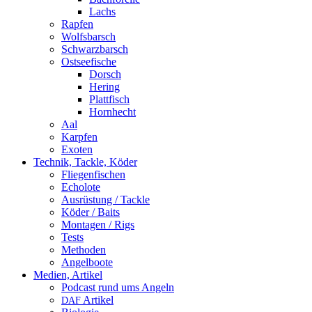
Lachs
Rapfen
Wolfsbarsch
Schwarzbarsch
Ostseefische
Dorsch
Hering
Plattfisch
Hornhecht
Aal
Karpfen
Exoten
Technik, Tackle, Köder
Fliegenfischen
Echolote
Ausrüstung / Tackle
Köder / Baits
Montagen / Rigs
Tests
Methoden
Angelboote
Medien, Artikel
Podcast rund ums Angeln
Artikel
DAF