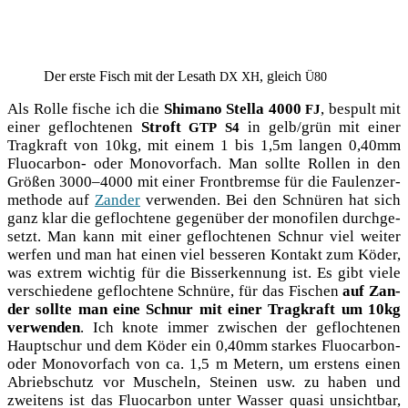
Der ers­te Fisch mit der Lesath
, gleich
DX
XH
Ü80
Als Rol­le fische ich die
Shi­ma­no Stel­la 4000
, bespult mit
FJ
einer gefloch­te­nen
Stroft
in gelb/grün mit einer
GTP
S4
Trag­kraft von 10kg, mit einem 1 bis 1,5m lan­gen 0,40mm
Flu­o­car­bon- oder Mono­vor­fach. Man soll­te Rol­len in den
Grö­ßen 3000–4000 mit einer Front­brem­se für die Fau­len­zer­
me­tho­de auf
Zan­der
ver­wen­den. Bei den Schnü­ren hat sich
ganz klar die gefloch­te­ne gegen­über der mono­fi­len durch­ge­
setzt. Man kann mit einer gefloch­te­nen Schnur viel wei­ter
wer­fen und man hat einen viel bes­se­ren Kon­takt zum Köder,
was extrem wich­tig für die Biss­erken­nung ist. Es gibt vie­le
ver­schie­de­ne gefloch­te­ne Schnü­re, für das Fischen
auf Zan­
der soll­te man eine Schnur mit einer Trag­kraft um 10kg
ver­wen­den
. Ich kno­te immer zwi­schen der gefloch­te­nen
Haupt­schur und dem Köder ein 0,40mm star­kes Flu­o­car­bon-
oder Mono­vor­fach von ca. 1,5 m Metern, um ers­tens einen
Abrieb­schutz vor Muscheln, Stei­nen usw. zu haben und
zwei­tens ist das Flu­o­car­bon unter Was­ser qua­si unsicht­bar,