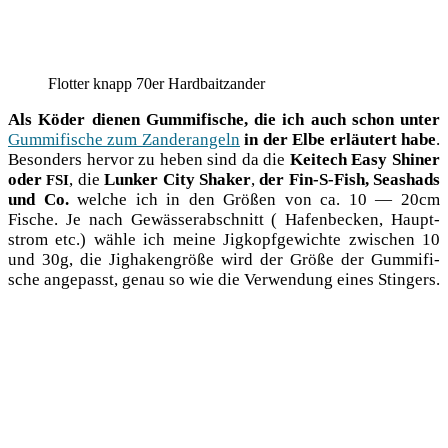
Flot­ter knapp 70er Hardbaitzander
Als Köder die­nen Gum­mi­fi­sche, die ich auch schon unter
Gum­mi­fi­sche zum Zan­der­an­geln
in der Elbe erläu­tert habe
.
Beson­ders her­vor zu heben sind da die
Kei­tech Easy Shi­ner
oder
, die
Lun­ker City Shaker
,
der Fin-S-Fish, Seas­hads
FSI
und Co.
wel­che ich in den Grö­ßen von ca. 10 — 20cm
Fische. Je nach Gewäs­ser­ab­schnitt ( Hafen­be­cken, Haupt­
strom etc.) wäh­le ich mei­ne Jig­kopf­ge­wich­te zwi­schen 10
und 30g, die Jig­ha­ken­grö­ße wird der Grö­ße der Gum­mi­fi­
sche ange­passt, genau so wie die Ver­wen­dung eines Stingers.