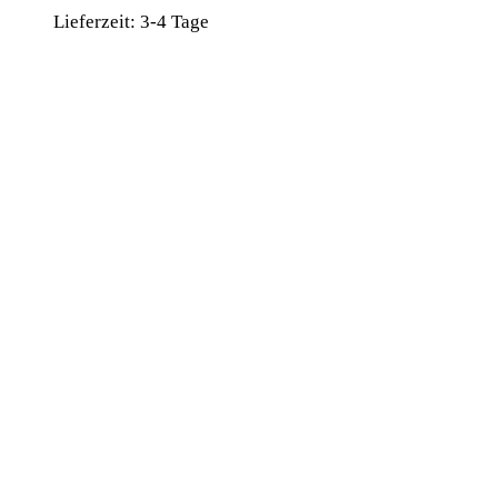
Lieferzeit:
3-4 Tage
wird unterstützt von:
DAF