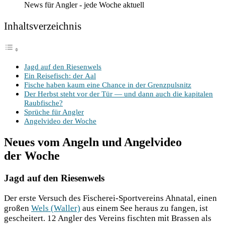
News für Angler - jede Woche aktuell
Inhalts­ver­zeich­nis
Jagd auf den Riesenwels
Ein Rei­se­fisch: der Aal
Fische haben kaum eine Chan­ce in der Grenzpulsnitz
Der Herbst steht vor der Tür — und dann auch die kapi­ta­len
Raubfische?
Sprü­che für Angler
Angel­vi­deo der Woche
Neues vom Angeln und Angelvideo
der Woche
Jagd auf den Riesenwels
Der ers­te Ver­such des Fische­rei-Sport­ver­eins Ahn­atal, einen
gro­ßen
Wels (Wal­ler)
aus einem See her­aus zu fan­gen, ist
geschei­tert. 12 Ang­ler des Ver­eins fisch­ten mit Bras­sen als