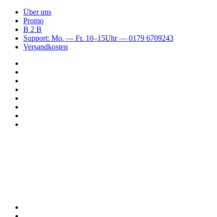
Über uns
Promo
B 2 B
Support: Mo. — Fr. 10–15Uhr — 0179 6709243
Versandkosten
Suchen
nach
WhatsApp
TikTok
Spotify
Instagram
YouTube
Pinterest
Facebook
Menü
Suchen