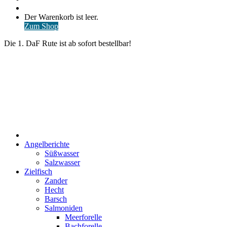
nach
Anmelden
Warenkorb
Der Warenkorb ist leer.
ansehen
Zum Shop
Die 1. DaF Rute ist ab sofort bestellbar!
Start
Angelberichte
Süßwasser
Salzwasser
Zielfisch
Zander
Hecht
Barsch
Salmoniden
Meerforelle
Bachforelle