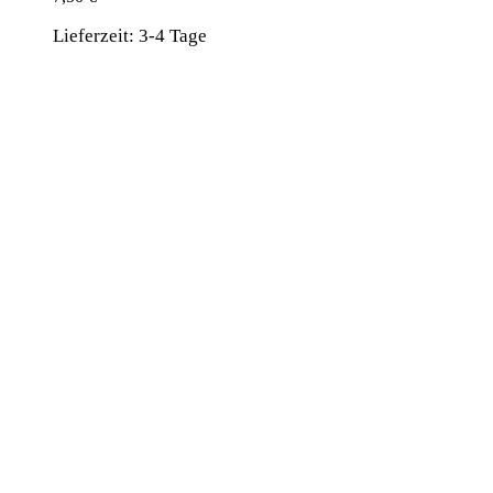
Lieferzeit:
3-4 Tage
wird unterstützt von:
DAF