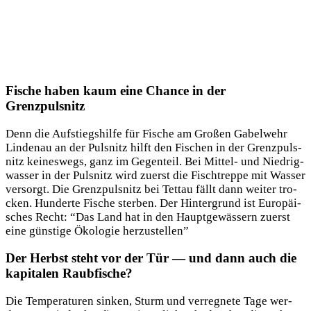
Fische haben kaum eine Chance in der
Grenzpulsnitz
Denn die Auf­stiegs­hil­fe für Fische am Gro­ßen Gabel­wehr
Lin­den­au an der Puls­nitz hilft den Fischen in der Grenz­puls­
nitz kei­nes­wegs, ganz im Gegen­teil. Bei Mit­tel- und Nied­rig­
was­ser in der Puls­nitz wird zuerst die Fisch­trep­pe mit Was­ser
ver­sorgt. Die Grenz­puls­nitz bei Tet­tau fällt dann wei­ter tro­
cken. Hun­der­te Fische ster­ben. Der Hin­ter­grund ist Euro­päi­
sches Recht: “Das Land hat in den Haupt­ge­wäs­sern zuerst
eine güns­ti­ge Öko­lo­gie herzustellen”
Der Herbst steht vor der Tür — und dann auch die
kapitalen Raubfische?
Die Tem­pe­ra­tu­ren sin­ken, Sturm und ver­reg­ne­te Tage wer­