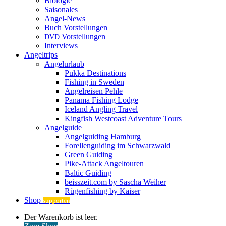
Biologie
Saisonales
Angel-News
Buch Vorstellungen
Vorstellungen
DVD
Interviews
Angeltrips
Angelurlaub
Pukka Destinations
Fishing in Sweden
Angelreisen Pehle
Panama Fishing Lodge
Iceland Angling Travel
Kingfish Westcoast Adventure Tours
Angelguide
Angelguiding Hamburg
Forellenguiding im Schwarzwald
Green Guiding
Pike-Attack Angeltouren
Baltic Guiding
beisszeit.com by Sascha Weiher
Rügenfishing by Kaiser
Shop
supporten
Warenkorb
Der Warenkorb ist leer.
ansehen