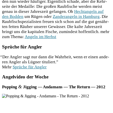
den nun wie­der häu­fi­ger. Eigent­lich scha­de, aber die Kehr­
sei­te der Medail­le: Die gro­ßen Raub­fi­sche wer­den meist
genau in die­ser Jah­res­zeit gefan­gen. Ob
Hecht­an­geln auf
den Bod­den
um Rügen oder
Zan­der­an­geln in Ham­burg
. Die
Raub­fisch­spe­zia­lis­ten freu­en sich schon auf die gut genähr­
ten fet­ten Räu­ber unse­rer Gewäs­ser. Die kal­te Jah­res­zeit
bringt uns die kapi­ta­len Fische, zumin­dest hof­fent­lich. mehr
zum The­ma:
Angeln im Herbst
Sprüche für Angler
“
Der Ang­ler sagt nur dann die Wahr­heit, wenn er einen ande­
ren Ang­ler als Lüg­ner tituliert.”
Mehr
Sprü­che für Angler
Angelvideo der Woche
&
Pop­ping
Jig­ging — Anda­mans — The Return — 2012