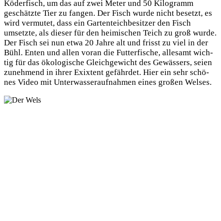
Köder­fisch, um das auf zwei Meter und 50 Kilo­gramm
geschätz­te Tier zu fan­gen. Der Fisch wur­de nicht besetzt, es
wird ver­mu­tet, dass ein Gar­ten­teich­be­sit­zer den Fisch
umsetz­te, als die­ser für den hei­mi­schen Teich zu groß wur­de.
Der Fisch sei nun etwa 20 Jah­re alt und frisst zu viel in der
Bühl. Enten und allen vor­an die Fut­ter­fi­sche, alle­samt wich­
tig für das öko­lo­gi­sche Gleich­ge­wicht des Gewäs­sers, sei­en
zuneh­mend in ihrer Exixt­ent gefähr­det. Hier ein sehr schö­
nes Video mit Unter­was­ser­auf­nah­men eines gro­ßen Welses.