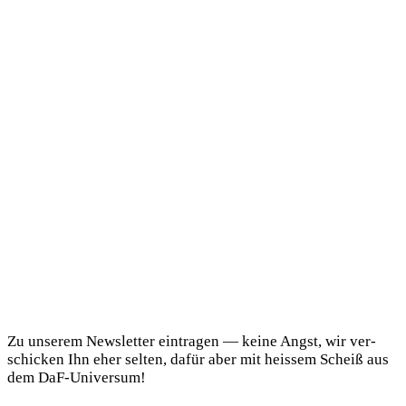
DaF Newsletter
Zu unse­rem News­let­ter ein­tra­gen — kei­ne Angst, wir ver­
schi­cken Ihn eher sel­ten, dafür aber mit heis­sem Scheiß aus
dem DaF-Universum!