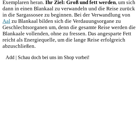
Exem­pla­ren her­an.
Ihr Ziel: Groß und fett wer­den
, um sich
dann in einen Blan­kaal zu ver­wan­deln und die Rei­se zurück
in die Sar­gas­so­see zu begin­nen. Bei der Ver­wand­lung von
Aal
zu Blan­kaal bil­den sich die Ver­dau­ungs­or­ga­ne zu
Geschlechts­or­ga­nen um, denn die gesam­te Rei­se wer­den die
Blan­kaa­le voll­enden, ohne zu fres­sen. Das ange­spar­te Fett
reicht als Ener­gie­quel­le, um die lan­ge Rei­se erfolg­reich
abzuschließen.
Add | Schau doch bei uns im Shop vorbei!