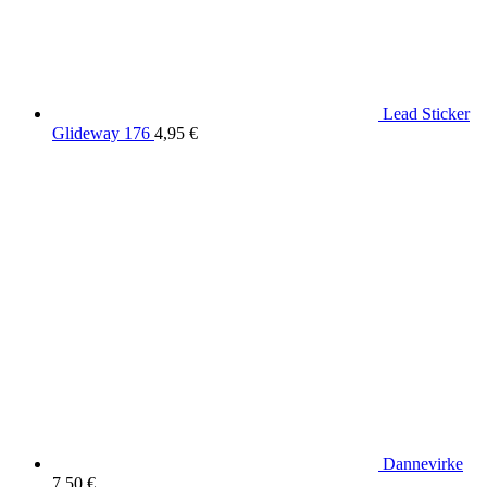
Lead Sticker
Glideway 176
4,95
€
Dannevirke
7,50
€