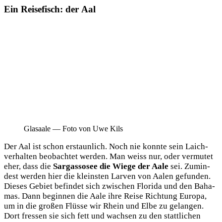
Ein Reisefisch: der Aal
Glas­aa­le — Foto von Uwe Kils
Der Aal ist schon erstaun­lich. Noch nie konn­te sein Laich­
ver­hal­ten beob­ach­tet wer­den. Man weiss nur, oder ver­mu­tet
eher, dass die
Sar­gas­so­see die Wie­ge der Aale
sei. Zumin­
dest wer­den hier die kleins­ten Lar­ven von Aalen gefun­den.
Die­ses Gebiet befin­det sich zwi­schen Flo­ri­da und den Baha­
mas. Dann begin­nen die Aale ihre Rei­se Rich­tung Euro­pa,
um in die gro­ßen Flüs­se wir Rhein und Elbe zu gelan­gen.
Dort fres­sen sie sich fett und wach­sen zu den statt­li­chen