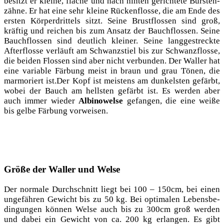
besitzt er klei­ne, fla­che und nach hin­ten gerich­te­te Bürs­ten­
zäh­ne. Er hat eine sehr klei­ne Rücken­flos­se, die am Ende des
ers­ten Kör­per­drit­tels sitzt. Sei­ne Brust­flos­sen sind groß,
kräf­tig und rei­chen bis zum Ansatz der Bauch­flos­sen. Sei­ne
Bauch­flos­sen sind deut­lich klei­ner. Sei­ne lang­ge­streck­te
After­flos­se ver­läuft am Schwanz­stiel bis zur Schwanz­flos­se,
die bei­den Flos­sen sind aber nicht ver­bun­den. Der Wal­ler hat
eine varia­ble Fär­bung meist in braun und grau Tönen, die
mar­mo­riert ist.Der Kopf ist meis­tens am dun­kels­ten gefärbt,
wobei der Bauch am hells­ten gefärbt ist. Es wer­den aber
auch immer wie­der
Albi­no­wel­se
gefan­gen, die eine wei­ße
bis gel­be Fär­bung vorweisen.
Größe der Waller und Welse
Der nor­ma­le Durch­schnitt liegt bei 100 – 150cm, bei einen
unge­fäh­ren Gewicht bis zu 50 kg. Bei opti­ma­len Lebens­be­
din­gun­gen kön­nen Wel­se auch bis zu 300cm groß wer­den
und dabei ein Gewicht von ca. 200 kg erlan­gen. Es gibt