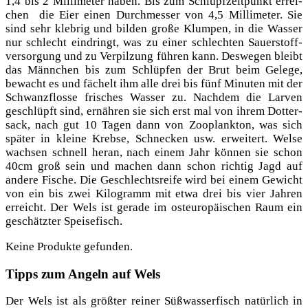
1,4 bis 2 Mil­li­me­ter haben. Bis zum Schlupf­zeit­punkt errei­
chen die Eier einen Durch­mes­ser von 4,5 Mil­li­me­ter. Sie
sind sehr kleb­rig und bil­den gro­ße Klum­pen, in die Was­ser
nur schlecht ein­dringt, was zu einer schlech­ten Sau­er­stoff­
ver­sor­gung und zu Ver­pil­zung füh­ren kann. Des­we­gen bleibt
das Männ­chen bis zum Schlüp­fen der Brut beim Gele­ge,
bewacht es und fächelt ihm alle drei bis fünf Minu­ten mit der
Schwanz­flos­se fri­sches Was­ser zu. Nach­dem die Lar­ven
geschlüpft sind, ernäh­ren sie sich erst mal von ihrem Dot­ter­
sack, nach gut 10 Tagen dann von Zoo­plank­ton, was sich
spä­ter in klei­ne Kreb­se, Schne­cken usw. erwei­tert. Wel­se
wach­sen schnell her­an, nach einem Jahr kön­nen sie schon
40cm groß sein und machen dann schon rich­tig Jagd auf
ande­re Fische. Die Geschlechts­rei­fe wird bei einem Gewicht
von ein bis zwei Kilo­gramm mit etwa drei bis vier Jah­ren
erreicht. Der Wels ist gera­de im ost­eu­ro­päi­schen Raum ein
geschätz­ter Speisefisch.
Kei­ne Pro­duk­te gefunden.
Tipps zum Angeln auf Wels
Der Wels ist als größ­ter rei­ner Süß­was­ser­fisch natür­lich in