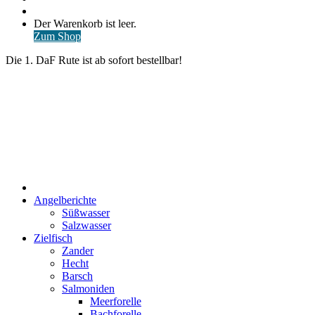
nach
Anmelden
Warenkorb
Der Warenkorb ist leer.
ansehen
Zum Shop
Die 1. DaF Rute ist ab sofort bestellbar!
Start
Angelberichte
Süßwasser
Salzwasser
Zielfisch
Zander
Hecht
Barsch
Salmoniden
Meerforelle
Bachforelle