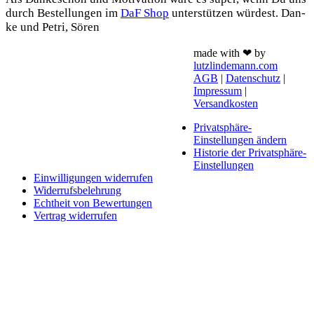
durch Bestel­lun­gen im
DaF Shop
unter­stüt­zen wür­dest. Dan­
ke und Petri, Sören
made with ❤ by
lutzlindemann.com
AGB
|
Datenschutz
|
Impressum
|
Versandkosten
Privatsphäre-
Einstellungen ändern
Historie der Privatsphäre-
Einstellungen
Einwilligungen widerrufen
Widerrufsbelehrung
Echtheit von Bewertungen
Vertrag widerrufen
Schaltfläche
"Zurück
zum
Anfang"