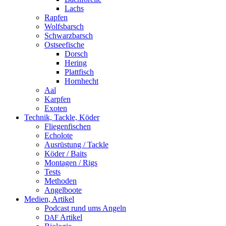
Lachs
Rapfen
Wolfsbarsch
Schwarzbarsch
Ostseefische
Dorsch
Hering
Plattfisch
Hornhecht
Aal
Karpfen
Exoten
Technik, Tackle, Köder
Fliegenfischen
Echolote
Ausrüstung / Tackle
Köder / Baits
Montagen / Rigs
Tests
Methoden
Angelboote
Medien, Artikel
Podcast rund ums Angeln
Artikel
DAF