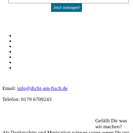
Social
Facebook
Pinterest
YouTube
Instagram
Spotify
TikTok
WhatsApp
Kontakt
Email:
info@dicht-am-fisch.de
Tele­fon: 0179 6709243
Support
Gefällt Dir was
wir machen?
Als Dan­ke­schön und Moti­va­ti­on wäre es super, wenn Du uns