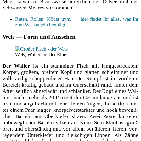
Meer, sowie in Brack­was­ser­be­rei­chen der Ost­see und des
Schwar­zen Mee­res vorkommen.
Ruten, Rol­len, Köder uvm. — hier fin­det Ihr alles, was Ihr
zum Wel­s­an­geln benötigt.
Wels — Form und Aussehen
Wels, Wal­ler aus der Elbe
Der Wal­ler
ist ein stäm­mi­ger Fisch mit lang­ge­streck­tem
Kör­per, gro­ßem, brei­tem Kopf und glat­ter, schlei­mi­ger und
voll­stän­dig schup­pen­lo­ser Haut.Der Rumpf ist im vor­de­ren
Bereich kräf­tig gebaut und im Quer­schnitt rund, hin­ter dem
After seit­lich abge­flacht und schlan­ker. Der Kopf eines Wal­
lers macht mehr als 20 Pro­zent der Gesamt­län­ge aus und ist
breit und abge­flacht mit sehr klei­nen Augen, die seit­lich hin­
ter einem Paar lan­ger, knor­pel­ver­stärk­ter und hoch beweg­li­
cher Barteln am Ober­kie­fer sit­zen. Zwei Paa­re kür­ze­rer,
unbe­weg­li­cher Barteln sit­zen am Kinn. Sein Maul ist groß,
breit und ober­stän­dig mit, vor allem bei älte­ren Tie­ren, vor­
ra­gen­dem Unter­kie­fer und flei­schi­gen Lip­pen. Als Zäh­ne