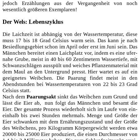
jedoch Erzäh­lun­gen aus der Ver­gan­gen­heit von noch
wesent­lich grö­ße­ren Exemplaren!
Der Wels: Lebenszyklus
Die Laich­zeit ist abhän­gig von der Was­ser­tem­pe­ra­tur, die­se
muss 17 bis 18 Grad Cel­si­us warm sein. Das kann je nach
Besied­lungs­ge­biet schon im April oder erst im Juni sein. Das
Männ­chen berei­tet einen Laich­platz vor, indem es eine ufer­
na­he Gru­be, meist in 40 bis 60 Zen­ti­me­tern Was­ser­tie­fe, mit
Schwanz­schlä­gen aus­spült und wei­ches Pflan­zen­ma­te­ri­al mit
dem Maul an den Unter­grund presst. Hier war­tet es auf ein
geeig­ne­tes Weib­chen. Die Paa­rung fin­det meist in den
Abend­stun­den bei Was­ser­tem­pe­ra­tu­ren von 22 bis 23 Grad
Cel­si­us statt.
Nach dem
Paa­rungs­akt
sinkt das Weib­chen zum Grund und
lässt die Eier ab, nun folgt das Männ­chen und besamt die
Eier. Der gesam­te Pro­zess wie­der­holt sich im Lau­fe von ein­
ein­halb bis zwei Stun­den mehr­mals. Men­ge und Grö­ße der
Eier schwan­ken mit dem Ernäh­rungs­zu­stand und der Grö­ße
des Weib­chens, pro Kilo­gramm Kör­per­ge­wicht wer­den etwa
20000 bis 25000 Eier pro­du­ziert, die einen Durch­mes­ser von