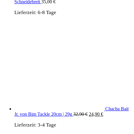
Schneidebrett
35,00
€
Lieferzeit:
6-8 Tage
Chacha Bait
Ursprünglicher
Aktueller
Jr. von Bim Tackle 20cm | 29g
32,90
€
24,90
€
Preis
Preis
Lieferzeit:
3-4 Tage
war:
ist:
32,90 €
24,90 €.