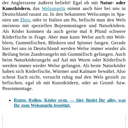
der Ang­ler­sze­ne äußerst beliebt! Egal ob mit
Natur- oder
Kunst­kö­dern
, das
Wel­s­an­geln
nimmt auch hier bei uns in
Deutsch­land rasant zu. In den bekann­ten Welscamps in Spa­
ni­en am
Ebro
, oder in Ita­li­en am Po, befischt man den Wels
meis­tens mit spe­zi­el­len Bojen­mon­ta­gen und Natur­kö­dern.
Als Köder kom­men da auch ger­ne mal 8 Pfund schwe­re
Köder­fi­sche in Fra­ge. Aber man kann Wel­se auch mit Wob­
blern, Gum­mi­fi­schen, Blin­kern und Spin­ner fan­gen. Gera­de
hier bei uns in Deutsch­land wer­den Wel­se immer wie­der als
Bei­fang beim Zan­der­an­geln mit Gum­mi­fisch gefan­gen. Auch
beim Natur­kö­der­an­geln auf Aal mit Wurm oder Köder­fisch
wer­den immer wie­der Wel­se gefan­gen. Als bes­te Natur­kö­der
haben sich Köder­fi­sche, Wür­mer und Kal­ma­re bewährt. Also
scheut Euch nicht, ver­sucht ruhig mal den Wels gezielt zu
befi­schen, egal ob mit Kunst­kö­dern, oder an Grund- bzw.
Posenmontage.
Ruten, Rollen, Köder uvm. — hier findet Ihr alles, was
Ihr zum Welsangeln benötigt.