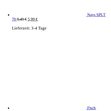
Nays SPLT
Ursprünglicher
Aktueller
70
9,49
€
5,99
€
Preis
Preis
Lieferzeit:
war:
3-4 Tage
ist:
9,49 €
5,99 €.
Fisch