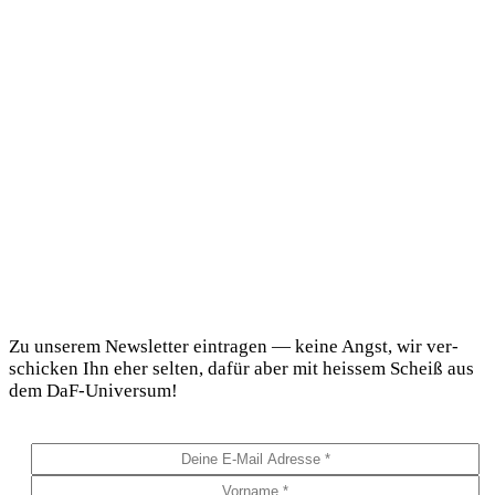
DaF Newsletter
Zu unse­rem News­let­ter ein­tra­gen — kei­ne Angst, wir ver­
schi­cken Ihn eher sel­ten, dafür aber mit heis­sem Scheiß aus
dem DaF-Universum!