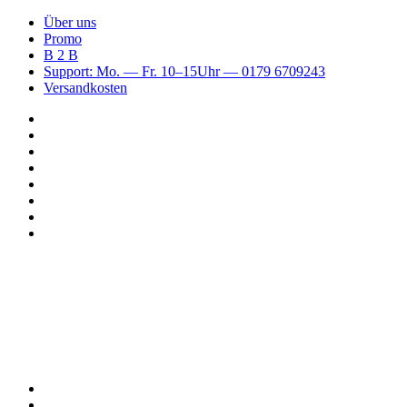
Über uns
Promo
B 2 B
Support: Mo. — Fr. 10–15Uhr — 0179 6709243
Versandkosten
Suchen
nach
WhatsApp
TikTok
Spotify
Instagram
YouTube
Pinterest
Facebook
Menü
Suchen