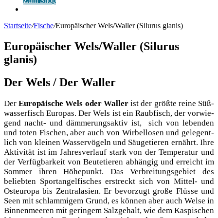
Zum Shop
Anmelden
Startseite
/
Fische
/
Europäischer Wels/Waller (Silurus glanis)
Europäischer Wels/Waller (Silurus
glanis)
Der Wels / Der Waller
Der
Euro­päi­sche Wels oder Wal­ler
ist der größ­te rei­ne Süß­
was­ser­fisch Euro­pas. Der Wels ist ein Raub­fisch, der vor­wie­
gend nacht- und däm­me­rungs­ak­tiv ist, sich von leben­den
und toten Fischen, aber auch von Wir­bel­lo­sen und gele­gent­
lich von klei­nen Was­ser­vö­geln und Säu­ge­tie­ren ernährt. Ihre
Akti­vi­tät ist im Jah­res­ver­lauf stark von der Tem­pe­ra­tur und
der Ver­füg­bar­keit von Beu­te­tie­ren abhän­gig und erreicht im
Som­mer ihren Höhe­punkt. Das Ver­brei­tungs­ge­biet des
belieb­ten Sport­an­gel­fi­sches erstreckt sich von Mit­tel- und
Ost­eu­ro­pa bis Zen­tral­asi­en. Er bevor­zugt gro­ße Flüs­se und
Seen mit schlam­mi­gem Grund, es kön­nen aber auch Wel­se in
Bin­nen­mee­ren mit gerin­gem Salz­ge­halt, wie dem Kas­pi­schen