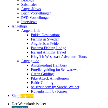
Biologie
Saisonales
Angel-News
Buch Vorstellungen
Vorstellungen
DVD
Interviews
Angeltrips
Angelurlaub
Pukka Destinations
Fishing in Sweden
Angelreisen Pehle
Panama Fishing Lodge
Iceland Angling Travel
Kingfish Westcoast Adventure Tours
Angelguide
Angelguiding Hamburg
Forellenguiding im Schwarzwald
Green Guiding
Pike-Attack Angeltouren
Baltic Guiding
beisszeit.com by Sascha Weiher
Rügenfishing by Kaiser
Shop
supporten
Warenkorb
Der Warenkorb ist leer.
ansehen