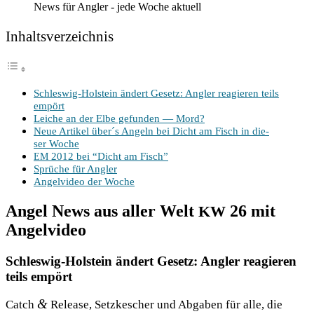
News für Angler - jede Woche aktuell
Inhalts­ver­zeich­nis
Schles­wig-Hol­stein ändert Gesetz: Ang­ler reagie­ren teils
empört
Lei­che an der Elbe gefun­den — Mord?
Neue Arti­kel über´s Angeln bei Dicht am Fisch in die­
ser Woche
2012 bei “Dicht am Fisch”
EM
Sprü­che für Angler
Angel­vi­deo der Woche
Angel News aus aller Welt
26 mit
KW
Angelvideo
Schleswig-Holstein ändert Gesetz: Angler reagieren
teils empört
&
Catch
Release, Setz­ke­scher und Abga­ben für alle, die