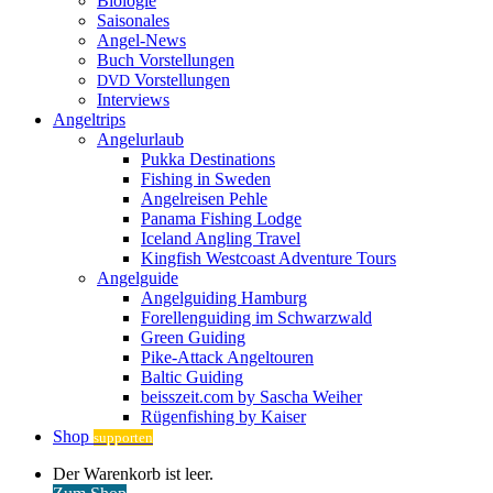
Biologie
Saisonales
Angel-News
Buch Vorstellungen
Vorstellungen
DVD
Interviews
Angeltrips
Angelurlaub
Pukka Destinations
Fishing in Sweden
Angelreisen Pehle
Panama Fishing Lodge
Iceland Angling Travel
Kingfish Westcoast Adventure Tours
Angelguide
Angelguiding Hamburg
Forellenguiding im Schwarzwald
Green Guiding
Pike-Attack Angeltouren
Baltic Guiding
beisszeit.com by Sascha Weiher
Rügenfishing by Kaiser
Shop
supporten
Warenkorb
Der Warenkorb ist leer.
ansehen