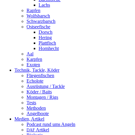
Lachs
Rapfen
Wolfsbarsch
Schwarzbarsch
Ostseefische
Dorsch
Hering
Plattfisch
Hornhecht
Aal
Karpfen
Exoten
Technik, Tackle, Köder
Fliegenfischen
Echolote
Ausrüstung / Tackle
Köder / Baits
Montagen / Rigs
Tests
Methoden
Angelboote
Medien, Artikel
Podcast rund ums Angeln
Artikel
DAF