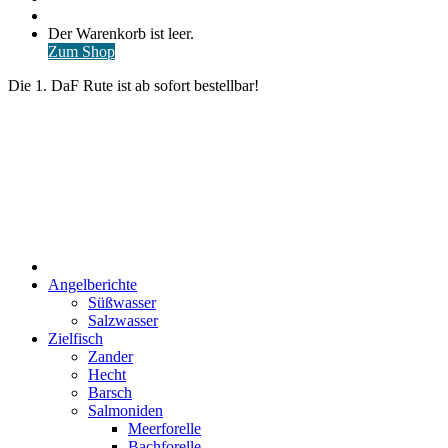
nach
Anmelden
Warenkorb
Der Warenkorb ist leer.
ansehen
Zum Shop
Die 1. DaF Rute ist ab sofort bestellbar!
Start
Angelberichte
Süßwasser
Salzwasser
Zielfisch
Zander
Hecht
Barsch
Salmoniden
Meerforelle
Bachforelle