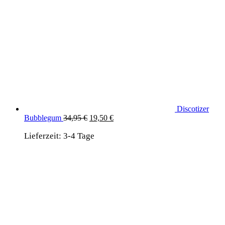
Discotizer
Ursprünglicher
Aktueller
Bubblegum
34,95
€
19,50
€
Preis
Preis
Lieferzeit:
3-4 Tage
war:
ist:
34,95 €
19,50 €.