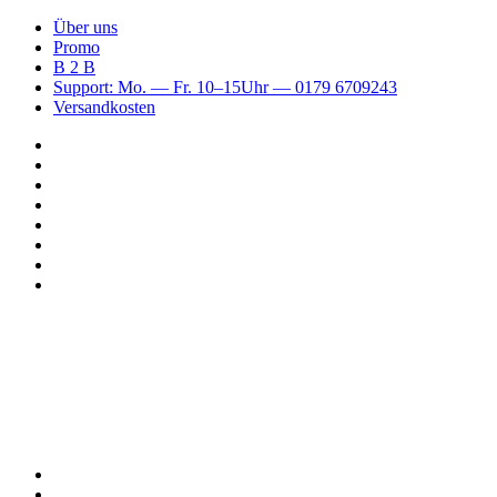
Über uns
Promo
B 2 B
Support: Mo. — Fr. 10–15Uhr — 0179 6709243
Versandkosten
Suchen
nach
WhatsApp
TikTok
Spotify
Instagram
YouTube
Pinterest
Facebook
Menü
Suchen