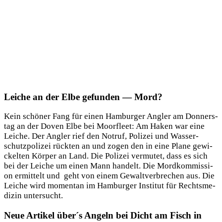
Leiche an der Elbe gefunden — Mord?
Kein schö­ner Fang für einen Ham­bur­ger Ang­ler am Don­ners­
tag an der Doven Elbe bei Moor­fleet: Am Haken war eine
Lei­che. Der Ang­ler rief den Not­ruf, Poli­zei und Was­ser­
schutz­po­li­zei rück­ten an und zogen den in eine Pla­ne gewi­
ckel­ten Kör­per an Land. Die Poli­zei ver­mu­tet, dass es sich
bei der Lei­che um einen Mann han­delt. Die Mord­kom­mis­si­
on ermit­telt und geht von einem Gewalt­ver­bre­chen aus. Die
Lei­che wird momen­tan im Ham­bur­ger Insti­tut für Rechts­me­
di­zin untersucht.
Neue Artikel über´s Angeln bei Dicht am Fisch in