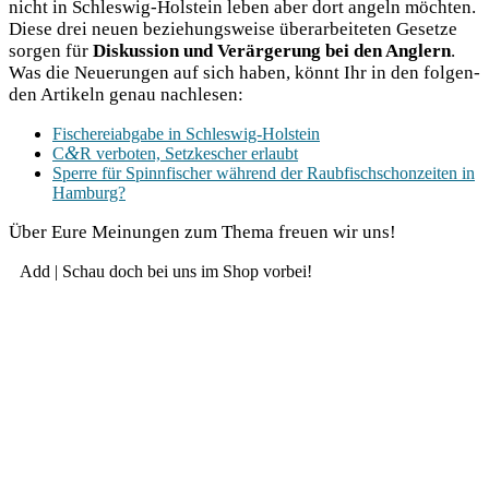
nicht in Schles­wig-Hol­stein leben aber dort angeln möch­ten.
Die­se drei neu­en bezie­hungs­wei­se über­ar­bei­te­ten Geset­ze
sor­gen für
Dis­kus­si­on und Ver­är­ge­rung bei den Ang­lern
.
Was die Neue­run­gen auf sich haben, könnt Ihr in den fol­gen­
den Arti­keln genau nachlesen:
Fische­rei­ab­ga­be in Schleswig-Holstein
&
C
R ver­bo­ten, Setz­ke­scher erlaubt
Sper­re für Spinn­fi­scher wäh­rend der Raub­fisch­schon­zei­ten in
Hamburg?
Über Eure Mei­nun­gen zum The­ma freu­en wir uns!
Add | Schau doch bei uns im Shop vorbei!