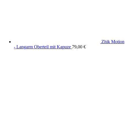
Zhik Motion
- Langarm Oberteil mit Kapuze
79,00
€
wird unterstützt von:
DAF