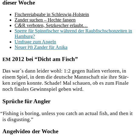
dieser Woche
Fische­rei­ab­ga­be in Schleswig-Holstein
Zan­der suchen – Hech­te fangen
&
C
R ver­bo­ten, Setz­ke­scher erlaubt…
Sper­re für Spinn­fi­scher wäh­rend der Raub­fisch­schon­zei­ten in
Hamburg?
Umfra­ge zum Angeln
Neu­er
Zan­der für Anika
PB
2012 bei “Dicht am Fisch”
EM
Das war´s dann lei­der wohl: 1:2 gegen Ita­li­en ver­lo­ren, in
einem Spiel, in dem die deut­sche Mann­schaft nie ihre Stär­
ken zei­gen konn­te. Scha­de! Mal schau­en, ob es zum Fina­le
noch fina­les Gewinn­spiel geben wird.
Sprüche für Angler
“
Fishing is bor­ing, unless you catch an actu­al fish, and then it
is disgusting.”
Angelvideo der Woche