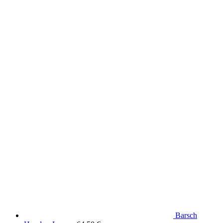
Produkte aus dem DaF Shop
Barsch