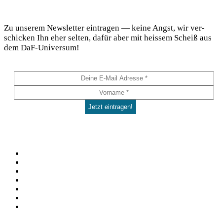
DaF Newsletter
Zu unse­rem News­let­ter ein­tra­gen — kei­ne Angst, wir ver­
schi­cken Ihn eher sel­ten, dafür aber mit heis­sem Scheiß aus
dem DaF-Universum!
Social
Facebook
Pinterest
YouTube
Instagram
Spotify
TikTok
WhatsApp