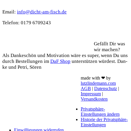
Kontakt
Email:
info@dicht-am-fisch.de
Tele­fon: 0179 6709243
Support
Gefällt Dir was
wir machen?
Als Dan­ke­schön und Moti­va­ti­on wäre es super, wenn Du uns
durch Bestel­lun­gen im
DaF Shop
unter­stüt­zen wür­dest. Dan­
ke und Petri, Sören
made with ❤ by
lutzlindemann.com
AGB
|
Datenschutz
|
Impressum
|
Versandkosten
Privatsphäre-
Einstellungen ändern
Historie der Privatsphäre-
Einstellungen
Einwilligungen widerrufen