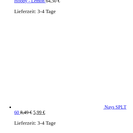
Hoody - Lemon
64,50
€
Lieferzeit:
3-4 Tage
Nays SPLT
Ursprünglicher
Aktueller
60
8,49
€
5,99
€
Preis
Preis
Lieferzeit:
war:
3-4 Tage
ist:
8,49 €
5,99 €.