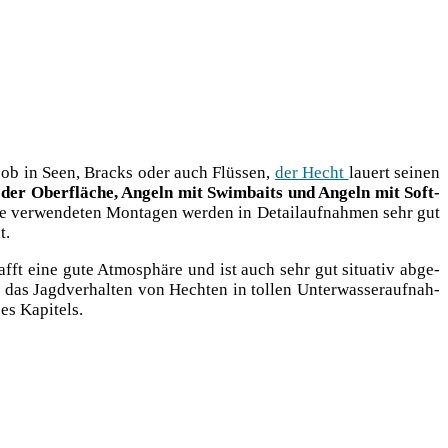
t, ob in Seen, Bracks oder auch Flüs­sen,
der Hecht
lau­ert sei­nen
r der Ober­flä­che, Angeln mit Swim­baits und Angeln mit Soft­
ie ver­wen­de­ten Mon­ta­gen wer­den in Detail­auf­nah­men sehr gut
t.
afft eine gute Atmo­sphä­re und ist auch sehr gut situa­tiv abge­
as Jagd­ver­hal­ten von Hech­ten in tol­len Unter­was­ser­auf­nah­
ses Kapitels.