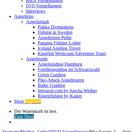
Buch Vorstellungen
Vorstellungen
DVD
Interviews
Angeltrips
Angelurlaub
Pukka Destinations
Fishing in Sweden
Angelreisen Pehle
Panama Fishing Lodge
Iceland Angling Travel
Kingfish Westcoast Adventure Tours
Angelguide
Angelguiding Hamburg
Forellenguiding im Schwarzwald
Green Guiding
Pike-Attack Angeltouren
Baltic Guiding
beisszeit.com by Sascha Weiher
Rügenfishing by Kaiser
Shop
supporten
Warenkorb
Der Warenkorb ist leer.
ansehen
Zum Shop
Anmelden
Startseite
/
Medien, Artikel
/
DVD Vorstellungen
/
Pike Secrets 2 — Spin