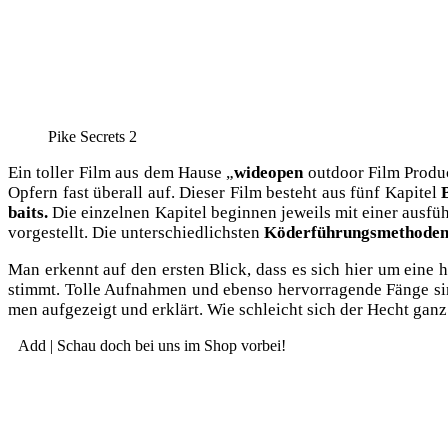
Pike Secrets 2
Ein tol­ler Film aus dem Hau­se „
wide­open
out­door Film Pro­du
Opfern fast über­all auf. Die­ser Film besteht aus fünf Kapi­tel
baits.
Die ein­zel­nen Kapi­tel begin­nen jeweils mit einer aus­füh
vor­ge­stellt. Die unter­schied­lichs­ten
Köder­füh­rungs­me­tho­de
Man erkennt auf den ers­ten Blick, dass es sich hier um eine hoc
stimmt. Tol­le Auf­nah­men und eben­so her­vor­ra­gen­de Fän­ge s
men auf­ge­zeigt und erklärt. Wie schleicht sich der Hecht ganz 
Add | Schau doch bei uns im Shop vorbei!