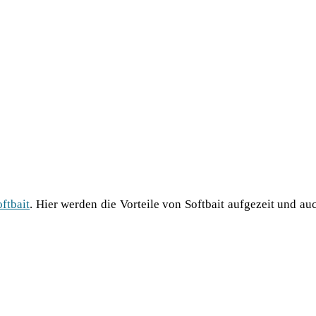
ft­bait
. Hier wer­den die Vor­tei­le von Soft­bait auf­ge­zeit und a