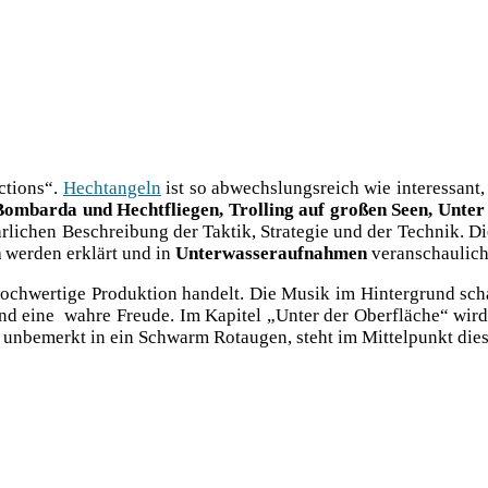
c­tions“.
Hecht­an­geln
ist so abwechs­lungs­reich wie inter­es­san
Bom­bar­da und Hecht­flie­gen, Trol­ling auf gro­ßen Seen, Unte
r­li­chen Beschrei­bung der Tak­tik, Stra­te­gie und der Tech­nik. D
n
wer­den erklärt und in
Unter­was­ser­auf­nah­men
veranschaulich
h­wer­ti­ge Pro­duk­ti­on han­delt. Die Musik im Hin­ter­grund sch
ind eine wah­re Freu­de. Im Kapi­tel „Unter der Ober­flä­che“ wird d
unbe­merkt in ein Schwarm Rot­au­gen, steht im Mit­tel­punkt die­