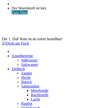
nach
Anmelden
Warenkorb
Der Warenkorb ist leer.
ansehen
Zum Shop
Die 1. DaF Rute ist ab sofort bestellbar!
Start
Angelberichte
Süßwasser
Salzwasser
Zielfisch
Zander
Hecht
Barsch
Salmoniden
Meerforelle
Bachforelle
Lachs
Rapfen
Wolfsbarsch