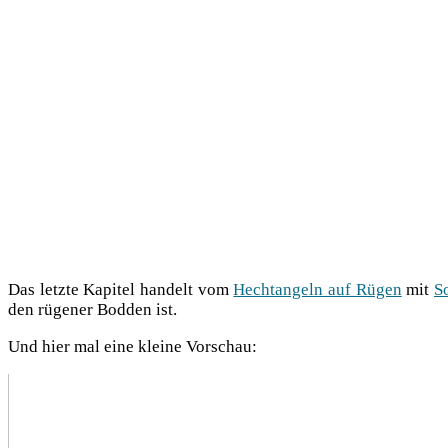
Das letz­te Kapi­tel han­delt vom
Hecht­an­geln auf Rügen
mit
So
den rüge­ner Bod­den ist.
Und hier mal eine klei­ne Vorschau: