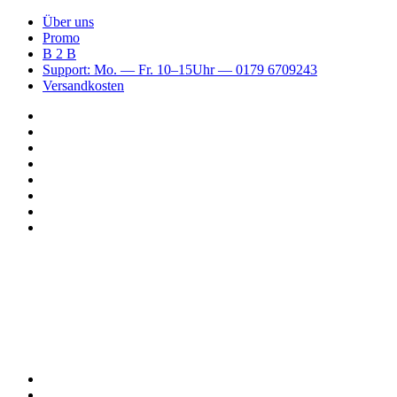
Über uns
Promo
B 2 B
Support: Mo. — Fr. 10–15Uhr — 0179 6709243
Versandkosten
Suchen
nach
WhatsApp
TikTok
Spotify
Instagram
YouTube
Pinterest
Facebook
Menü
Suchen