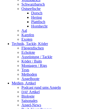
Schwarzbarsch
Ostseefische
Dorsch
Hering
Plattfisch
Hornhecht
Aal
Karpfen
Exoten
Technik, Tackle, Köder
Fliegenfischen
Echolote
Ausrüstung / Tackle
Köder / Baits
Montagen / Rigs
Tests
Methoden
Angelboote
Medien, Artikel
Podcast rund ums Angeln
Artikel
DAF
Biologie
Saisonales
Angel-News