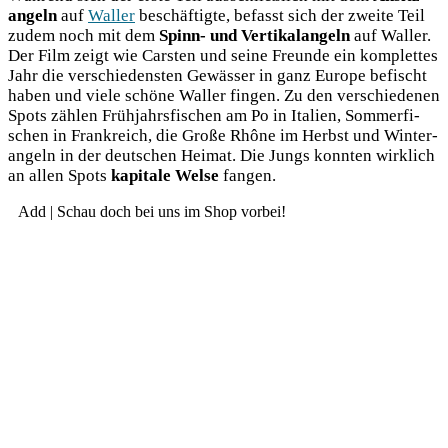
an­geln
auf
Wal­ler
beschäf­tig­te, befasst sich der zwei­te Teil
zudem noch mit dem
Spinn- und Ver­ti­kal­an­geln
auf Wal­ler.
Der Film zeigt wie Cars­ten und sei­ne Freun­de ein kom­plet­tes
Jahr die ver­schie­dens­ten Gewäs­ser in ganz Euro­pe befischt
haben und vie­le schö­ne Wal­ler fin­gen. Zu den ver­schie­de­nen
Spots zäh­len Früh­jahrs­fi­schen am Po in Ita­li­en, Som­mer­fi­
schen in Frank­reich, die Gro­ße Rhô­ne im Herbst und Win­ter­
an­geln in der deut­schen Hei­mat. Die Jungs konn­ten wirk­lich
an allen Spots
kapi­ta­le Wel­se
fangen.
Add | Schau doch bei uns im Shop vorbei!