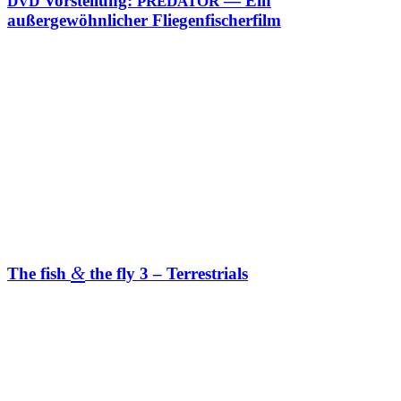
Vorstellung:
— Ein
DVD
PREDATOR
außergewöhnlicher Fliegenfischerfilm
&
The fish
the fly 3 – Terrestrials