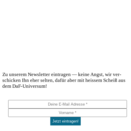
DaF Newsletter
Zu unse­rem News­let­ter ein­tra­gen — kei­ne Angst, wir ver­
schi­cken Ihn eher sel­ten, dafür aber mit heis­sem Scheiß aus
dem DaF-Universum!