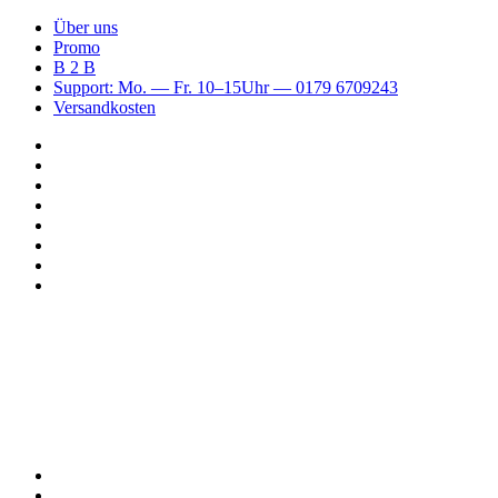
Über uns
Promo
B 2 B
Support: Mo. — Fr. 10–15Uhr — 0179 6709243
Versandkosten
Suchen
nach
WhatsApp
TikTok
Spotify
Instagram
YouTube
Pinterest
Facebook
Menü
Suchen