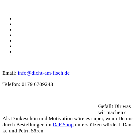
Social
Facebook
Pinterest
YouTube
Instagram
Spotify
TikTok
WhatsApp
Kontakt
Email:
info@dicht-am-fisch.de
Tele­fon: 0179 6709243
Support
Gefällt Dir was
wir machen?
Als Dan­ke­schön und Moti­va­ti­on wäre es super, wenn Du uns
durch Bestel­lun­gen im
DaF Shop
unter­stüt­zen wür­dest. Dan­
ke und Petri, Sören