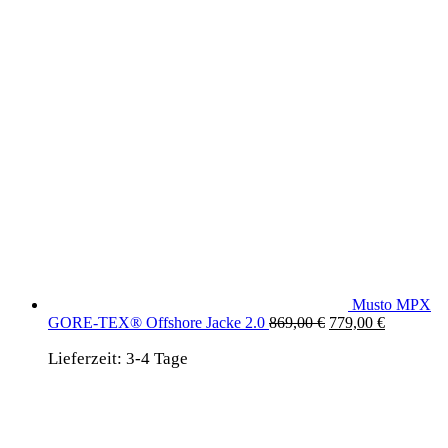
Musto MPX
Ursprünglicher
Aktueller
GORE-TEX® Offshore Jacke 2.0
869,00
€
779,00
€
Preis
Preis
Lieferzeit:
3-4 Tage
war:
ist:
869,00 €
779,00 €.
wird unterstützt von:
DAF