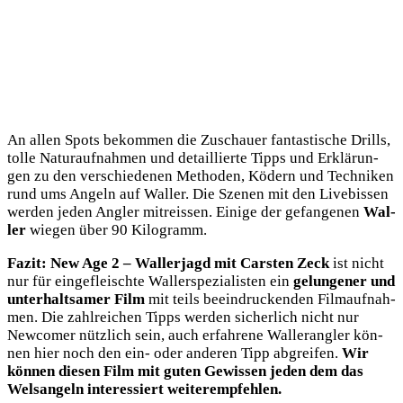
An allen Spots bekom­men die Zuschau­er fan­tas­ti­sche Drills,
tol­le Natur­auf­nah­men und detail­lier­te Tipps und Erklä­run­
gen zu den ver­schie­de­nen Metho­den, Ködern und Tech­ni­ken
rund ums Angeln auf Wal­ler. Die Sze­nen mit den Live­bis­sen
wer­den jeden Ang­ler mit­reis­sen. Eini­ge der gefan­ge­nen
Wal­
ler
wie­gen über 90 Kilogramm.
Fazit:
New Age 2 – Wal­ler­jagd mit Cars­ten Zeck
ist nicht
nur für ein­ge­fleisch­te Wal­ler­spe­zia­lis­ten ein
gelun­ge­ner und
unter­halt­sa­mer Film
mit teils beein­dru­cken­den Film­auf­nah­
men. Die zahl­rei­chen Tipps wer­den sicher­lich nicht nur
New­co­mer nütz­lich sein, auch erfah­re­ne Wal­ler­ang­ler kön­
nen hier noch den ein- oder ande­ren Tipp abgrei­fen.
Wir
kön­nen die­sen Film mit guten Gewis­sen jeden dem das
Wel­s­an­geln inter­es­siert weiterempfehlen.