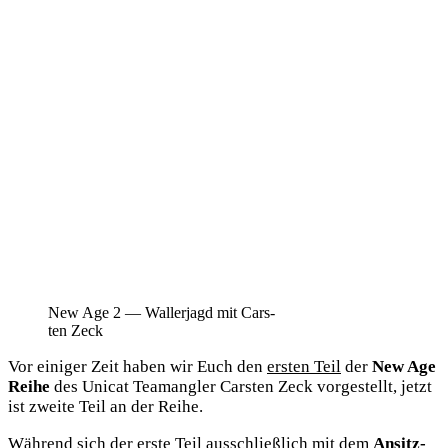
New Age 2 — Wal­ler­jagd mit Cars­
ten Zeck
Vor eini­ger Zeit haben wir Euch den
ers­ten Teil
der
New Age
Rei­he
des Uni­cat Teamang­ler Cars­ten Zeck vor­ge­stellt, jetzt
ist zwei­te Teil an der Reihe.
Wäh­rend sich der ers­te Teil aus­schließ­lich mit dem
Ansitz­