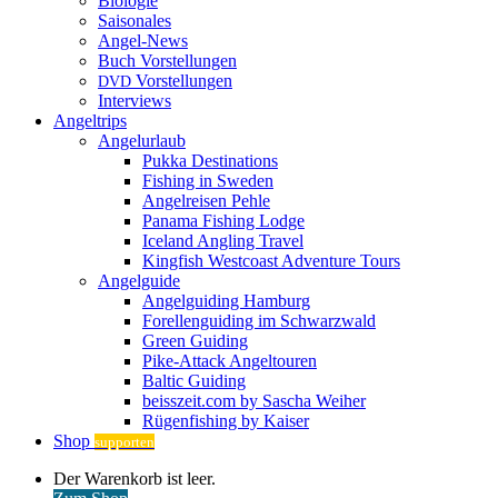
Biologie
Saisonales
Angel-News
Buch Vorstellungen
Vorstellungen
DVD
Interviews
Angeltrips
Angelurlaub
Pukka Destinations
Fishing in Sweden
Angelreisen Pehle
Panama Fishing Lodge
Iceland Angling Travel
Kingfish Westcoast Adventure Tours
Angelguide
Angelguiding Hamburg
Forellenguiding im Schwarzwald
Green Guiding
Pike-Attack Angeltouren
Baltic Guiding
beisszeit.com by Sascha Weiher
Rügenfishing by Kaiser
Shop
supporten
Warenkorb
Der Warenkorb ist leer.
ansehen