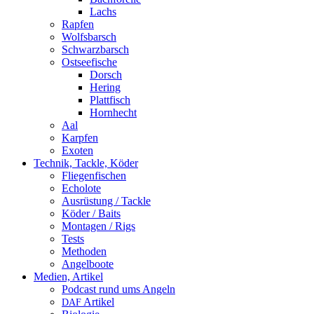
Lachs
Rapfen
Wolfsbarsch
Schwarzbarsch
Ostseefische
Dorsch
Hering
Plattfisch
Hornhecht
Aal
Karpfen
Exoten
Technik, Tackle, Köder
Fliegenfischen
Echolote
Ausrüstung / Tackle
Köder / Baits
Montagen / Rigs
Tests
Methoden
Angelboote
Medien, Artikel
Podcast rund ums Angeln
Artikel
DAF