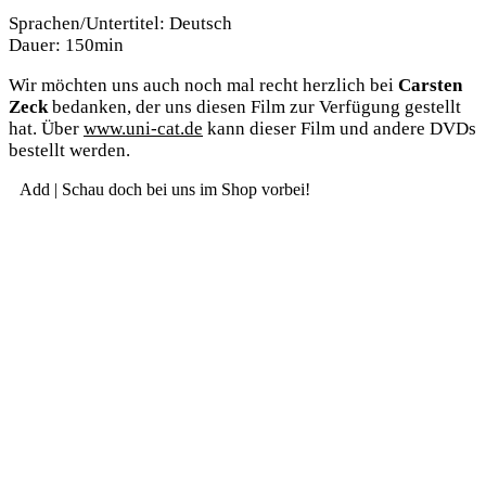
Sprachen/Untertitel: Deutsch
Dau­er: 150min
Wir möch­ten uns auch noch mal recht herz­lich bei
Cars­ten
Zeck
bedan­ken, der uns die­sen Film zur Ver­fü­gung gestellt
hat. Über
www.uni-cat.de
kann die­ser Film und ande­re DVDs
bestellt werden.
Add | Schau doch bei uns im Shop vorbei!