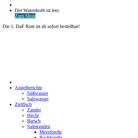
nach
Anmelden
Warenkorb
Der Warenkorb ist leer.
ansehen
Zum Shop
Die 1. DaF Rute ist ab sofort bestellbar!
Start
Angelberichte
Süßwasser
Salzwasser
Zielfisch
Zander
Hecht
Barsch
Salmoniden
Meerforelle
Bachforelle