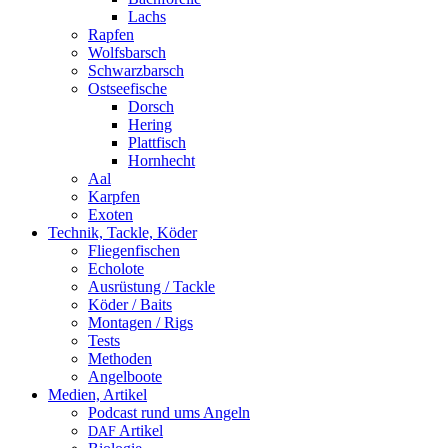
Lachs
Rapfen
Wolfsbarsch
Schwarzbarsch
Ostseefische
Dorsch
Hering
Plattfisch
Hornhecht
Aal
Karpfen
Exoten
Technik, Tackle, Köder
Fliegenfischen
Echolote
Ausrüstung / Tackle
Köder / Baits
Montagen / Rigs
Tests
Methoden
Angelboote
Medien, Artikel
Podcast rund ums Angeln
Artikel
DAF