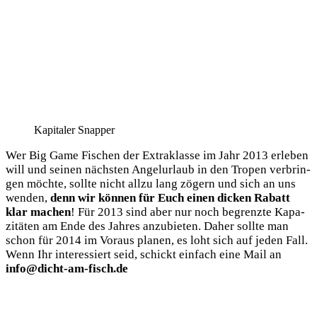
Kapi­ta­ler Snapper
Wer Big Game Fischen der Extra­klas­se im Jahr 2013 erle­ben
will und sei­nen nächs­ten Angel­ur­laub in den Tro­pen ver­brin­
gen möch­te, soll­te nicht all­zu lang zögern und sich an uns
wen­den,
denn wir kön­nen für Euch einen dicken Rabatt
klar machen
! Für 2013 sind aber nur noch begrenz­te Kapa­
zi­tä­ten am Ende des Jah­res anzu­bie­ten. Daher soll­te man
schon für 2014 im Vor­aus pla­nen, es loht sich auf jeden Fall.
Wenn Ihr inter­es­siert seid, schickt ein­fach eine Mail an
info@dicht-am-fisch.de