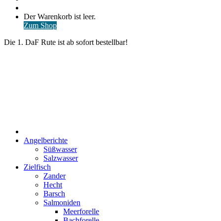
nach
Anmelden
Warenkorb
Der Warenkorb ist leer.
ansehen
Zum Shop
Die 1. DaF Rute ist ab sofort bestellbar!
Start
Angelberichte
Süßwasser
Salzwasser
Zielfisch
Zander
Hecht
Barsch
Salmoniden
Meerforelle
Bachforelle