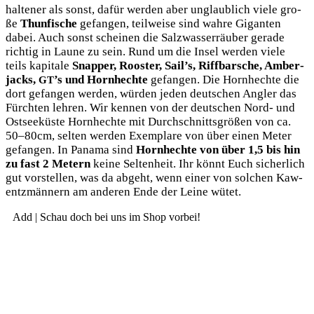
hal­te­ner als sonst, dafür wer­den aber unglaub­lich vie­le gro­
ße
Thun­fi­sche
gefan­gen, teil­wei­se sind wah­re Gigan­ten
dabei. Auch sonst schei­nen die Salz­was­ser­räu­ber gera­de
rich­tig in Lau­ne zu sein. Rund um die Insel wer­den vie­le
teils kapi­ta­le
Snap­per, Roos­ter, Sail’s, Riff­bar­sche, Amber­
jacks,
’s und Horn­hech­te
gefan­gen. Die Horn­hech­te die
GT
dort gefan­gen wer­den, wür­den jeden deut­schen Ang­ler das
Fürch­ten leh­ren. Wir ken­nen von der deut­schen Nord- und
Ost­see­küs­te Horn­hech­te mit Durch­schnitts­grö­ßen von ca.
50–80cm, sel­ten wer­den Exem­pla­re von über einen Meter
gefan­gen. In Pana­ma sind
Horn­hech­te von über 1,5 bis hin
zu fast 2 Metern
kei­ne Sel­ten­heit. Ihr könnt Euch sicher­lich
gut vor­stel­len, was da abgeht, wenn einer von sol­chen Kaw­
entzmän­nern am ande­ren Ende der Lei­ne wütet.
Add | Schau doch bei uns im Shop vorbei!