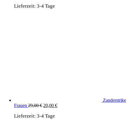
Preis
Preis
Lieferzeit:
3-4 Tage
war:
ist:
19,90 €
12,90 €.
Zanderstrike
Ursprünglicher
Aktueller
Frauen
29,00
€
20,00
€
Preis
Preis
Lieferzeit:
3-4 Tage
war:
ist:
29,00 €
20,00 €.