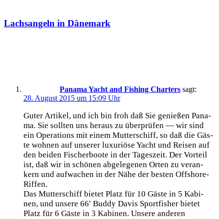
Lachsangeln in Dänemark
Ein Kommentar
Panama Yacht and Fishing Charters
sagt:
28. August 2015 um 15:09 Uhr
Guter Arti­kel, und ich bin froh daß Sie genie­ßen Pana­
ma. Sie soll­ten uns her­aus zu über­prü­fen — wir sind
ein Ope­ra­ti­ons mit einem Mut­ter­schiff, so daß die Gäs­
te woh­nen auf unse­rer luxu­riö­se Yacht und Rei­sen auf
den bei­den Fischer­boo­te in der Tages­zeit. Der Vor­teil
ist, daß wir in schö­nen abge­le­ge­nen Orten zu ver­an­
kern und auf­wa­chen in der Nähe der bes­ten Offshore-
Riffen.
Das Mut­ter­schiff bie­tet Platz für 10 Gäs­te in 5 Kabi­
nen, und unse­re 66′ Bud­dy Davis Sport­fi­sher bie­tet
Platz für 6 Gäs­te in 3 Kabi­nen. Unse­re ande­ren