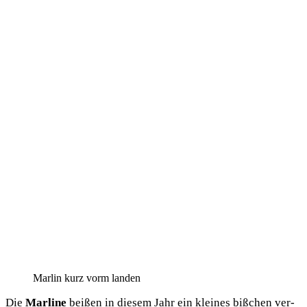
Mar­lin kurz vorm landen
Die
Mar­line
bei­ßen in die­sem Jahr ein klei­nes biß­chen ver­