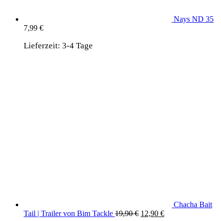
Nays ND 35
7,99
€
Lieferzeit:
3-4 Tage
Chacha Bait
Ursprünglicher
Aktueller
Tail | Trailer von Bim Tackle
19,90
€
12,90
€