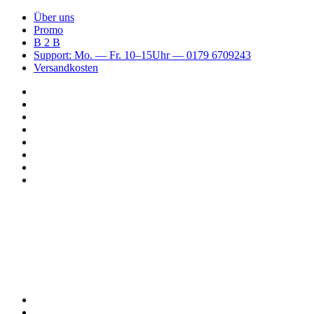
Über uns
Promo
B 2 B
Support: Mo. — Fr. 10–15Uhr — 0179 6709243
Versandkosten
Suchen
nach
WhatsApp
TikTok
Spotify
Instagram
YouTube
Pinterest
Facebook
Menü
Suchen