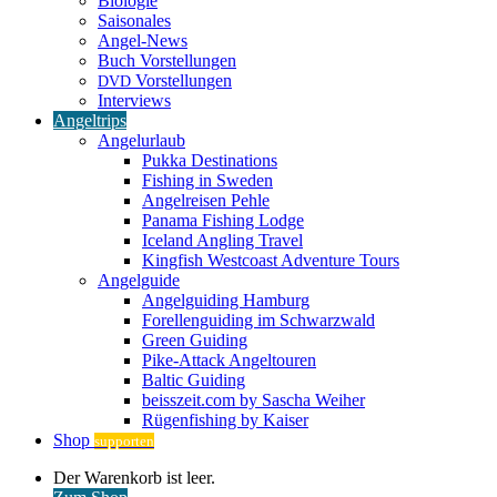
Biologie
Saisonales
Angel-News
Buch Vorstellungen
Vorstellungen
DVD
Interviews
Angeltrips
Angelurlaub
Pukka Destinations
Fishing in Sweden
Angelreisen Pehle
Panama Fishing Lodge
Iceland Angling Travel
Kingfish Westcoast Adventure Tours
Angelguide
Angelguiding Hamburg
Forellenguiding im Schwarzwald
Green Guiding
Pike-Attack Angeltouren
Baltic Guiding
beisszeit.com by Sascha Weiher
Rügenfishing by Kaiser
Shop
supporten
Warenkorb
Der Warenkorb ist leer.
ansehen