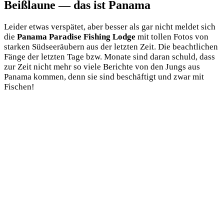
Beißlaune — das ist Panama
Lei­der etwas ver­spä­tet, aber bes­ser als gar nicht mel­det sich
die
Pana­ma Para­di­se Fishing Lodge
mit tol­len Fotos von
star­ken Süd­see­räu­bern aus der letz­ten Zeit. Die beacht­li­chen
Fän­ge der letz­ten Tage bzw. Mona­te sind dar­an schuld, dass
zur Zeit nicht mehr so vie­le Berich­te von den Jungs aus
Pana­ma kom­men, denn sie sind beschäf­tigt und zwar mit
Fischen!