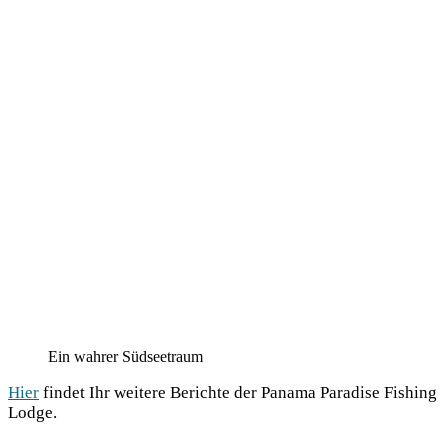
Ein wah­rer Südseetraum
Hier
fin­det Ihr wei­te­re Berich­te der Pana­ma Para­di­se Fishing
Lodge.