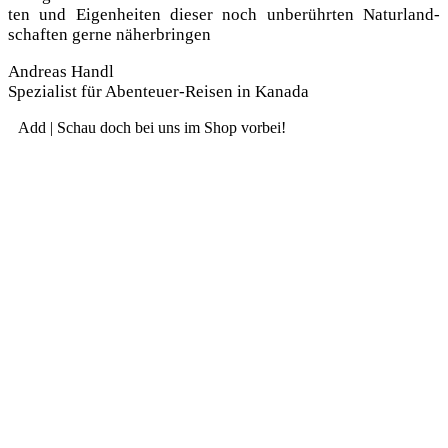
ten und Eigen­hei­ten die­ser noch unbe­rühr­ten Natur­land­
schaf­ten ger­ne näherbringen
Andre­as Handl
Spe­zia­list für Aben­teu­er-Rei­sen in Kanada
Add | Schau doch bei uns im Shop vorbei!