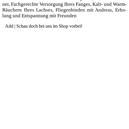
ner, Fach­ge­rech­te Ver­sor­gung Ihres Fan­ges, Kalt- und Warm-
Räu­chern Ihres Lach­ses, Flie­gen­bin­den mit Andre­as, Erho­
lung und Ent­span­nung mit Freunden
Add | Schau doch bei uns im Shop vorbei!