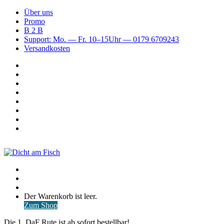
Über uns
Promo
B 2 B
Support: Mo. — Fr. 10–15Uhr — 0179 6709243
Versandkosten
Suchen
nach
WhatsApp
TikTok
Spotify
Instagram
YouTube
Pinterest
Facebook
Menü
Suchen
nach
Anmelden
Warenkorb
Der Warenkorb ist leer.
ansehen
Zum Shop
Die 1. DaF Rute ist ab sofort bestellbar!