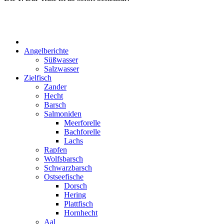
Start
Angelberichte
Süßwasser
Salzwasser
Zielfisch
Zander
Hecht
Barsch
Salmoniden
Meerforelle
Bachforelle
Lachs
Rapfen
Wolfsbarsch
Schwarzbarsch
Ostseefische
Dorsch
Hering
Plattfisch
Hornhecht
Aal