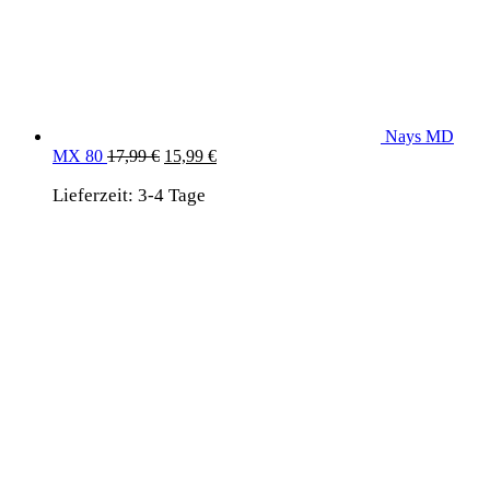
Nays MD
Ursprünglicher
Aktueller
MX 80
17,99
€
15,99
€
Preis
Preis
Lieferzeit:
3-4 Tage
war:
ist:
17,99 €
15,99 €.
wird unterstützt von:
DAF