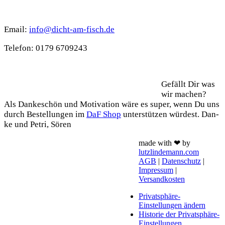
Kontakt
Email:
info@dicht-am-fisch.de
Tele­fon: 0179 6709243
Support
Gefällt Dir was
wir machen?
Als Dan­ke­schön und Moti­va­ti­on wäre es super, wenn Du uns
durch Bestel­lun­gen im
DaF Shop
unter­stüt­zen wür­dest. Dan­
ke und Petri, Sören
made with ❤ by
lutzlindemann.com
AGB
|
Datenschutz
|
Impressum
|
Versandkosten
Privatsphäre-
Einstellungen ändern
Historie der Privatsphäre-
Einstellungen