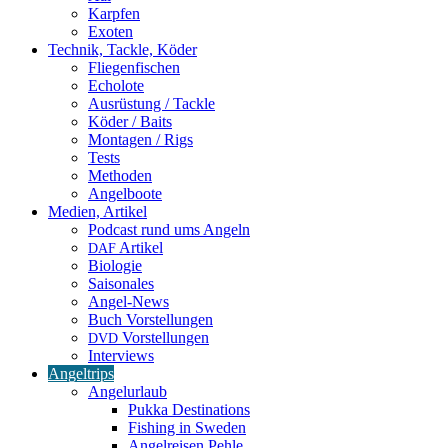
Karpfen
Exoten
Technik, Tackle, Köder
Fliegenfischen
Echolote
Ausrüstung / Tackle
Köder / Baits
Montagen / Rigs
Tests
Methoden
Angelboote
Medien, Artikel
Podcast rund ums Angeln
Artikel
DAF
Biologie
Saisonales
Angel-News
Buch Vorstellungen
Vorstellungen
DVD
Interviews
Angeltrips
Angelurlaub
Pukka Destinations
Fishing in Sweden
Angelreisen Pehle