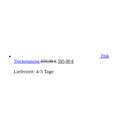
Zhik
Ursprünglicher
Aktueller
Trockenanzug
659,00
€
595,00
€
Preis
Preis
Lieferzeit:
4-5 Tage
war:
ist:
659,00 €
595,00 €.