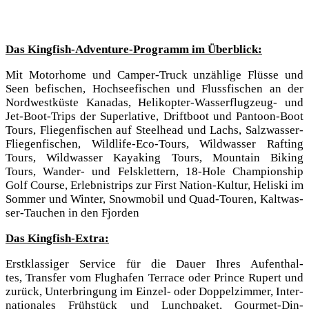
Das King­fi­sh-Adven­ture-Pro­gramm im Überblick:
Mit Motor­home und Cam­per-Truck unzäh­li­ge Flüs­se und
Seen befi­schen, Hoch­see­fi­schen und Fluss­fi­schen an der
Nord­west­küs­te Kana­das, Heli­ko­pter-Was­ser­flug­zeug- und
Jet-Boot-Trips der Super­la­ti­ve, Drift­boot und Pan­toon-Boot
Tours, Flie­gen­fi­schen auf Steel­head und Lachs, Salz­was­ser-
Flie­gen­fi­schen, Wild­life-Eco-Tours, Wild­was­ser Raf­ting
Tours, Wild­was­ser Kay­a­king Tours, Moun­tain Biking
Tours, Wan­der- und Fels­klet­tern, 18-Hole Cham­pi­on­ship
Golf Cour­se, Erleb­nis­trips zur First Nati­on-Kul­tur, Heli­ski im
Som­mer und Win­ter, Snow­mo­bil und Quad-Tou­ren, Kalt­was­
ser-Tau­chen in den Fjorden
Das King­fi­sh-Extra:
Erst­klas­si­ger Ser­vice für die Dau­er Ihres Auf­ent­hal­
tes, Trans­fer vom Flug­ha­fen Ter­race oder Prin­ce Rupert und
zurück, Unter­brin­gung im Ein­zel- oder Dop­pel­zim­mer, Inter­
na­tio­na­les Früh­stück und Lunch­pa­ket, Gour­met-Din­