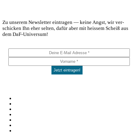
DaF Newsletter
Zu unse­rem News­let­ter ein­tra­gen — kei­ne Angst, wir ver­
schi­cken Ihn eher sel­ten, dafür aber mit heis­sem Scheiß aus
dem DaF-Universum!
Social
Facebook
Pinterest
YouTube
Instagram
Spotify
TikTok
WhatsApp