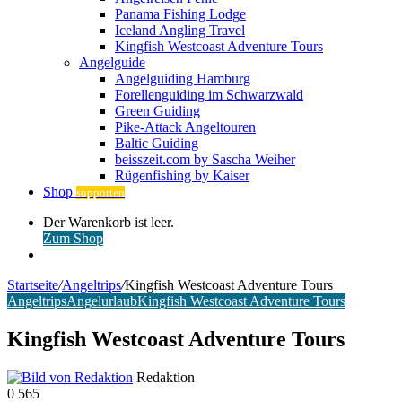
Panama Fishing Lodge
Iceland Angling Travel
Kingfish Westcoast Adventure Tours
Angelguide
Angelguiding Hamburg
Forellenguiding im Schwarzwald
Green Guiding
Pike-Attack Angeltouren
Baltic Guiding
beisszeit.com by Sascha Weiher
Rügenfishing by Kaiser
Shop
supporten
Warenkorb
Der Warenkorb ist leer.
ansehen
Zum Shop
Anmelden
Startseite
/
Angeltrips
/
Kingfish Westcoast Adventure Tours
Angeltrips
Angelurlaub
Kingfish Westcoast Adventure Tours
Kingfish Westcoast Adventure Tours
Redaktion
0
565