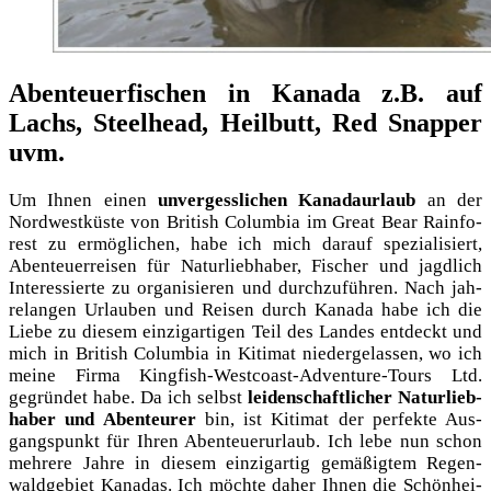
Abenteuerfischen in Kanada z.B. auf
Lachs, Steelhead, Heilbutt, Red Snapper
uvm.
Um Ihnen einen
unver­gess­li­chen Kana­daur­laub
an der
Nord­west­küs­te von Bri­tish Colum­bia im Gre­at Bear Rain­fo­
rest zu ermög­li­chen, habe ich mich dar­auf spe­zia­li­siert,
Aben­teu­er­rei­sen für Natur­lieb­ha­ber, Fischer und jagd­lich
Inter­es­sier­te zu orga­ni­sie­ren und durch­zu­füh­ren. Nach jah­
re­lan­gen Urlau­ben und Rei­sen durch Kana­da habe ich die
Lie­be zu die­sem ein­zig­ar­ti­gen Teil des Lan­des ent­deckt und
mich in Bri­tish Colum­bia in Kiti­mat nie­der­ge­las­sen, wo ich
mei­ne Fir­ma King­fi­sh-West­co­ast-Adven­ture-Tours Ltd.
gegrün­det habe. Da ich selbst
lei­den­schaft­li­cher Natur­lieb­
ha­ber und Aben­teu­rer
bin, ist Kiti­mat der per­fek­te Aus­
gangs­punkt für Ihren Aben­teu­er­ur­laub. Ich lebe nun schon
meh­re­re Jah­re in die­sem ein­zig­ar­tig gemä­ßig­tem Regen­
wald­ge­biet Kana­das. Ich möch­te daher Ihnen die Schön­hei­