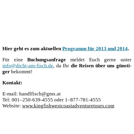
Hier geht es zum aktu­el­len
Pro­gramm für 2013 und 2014
.
Für eine
Buchungs­an­fra­ge
mel­det Euch ger­ne unter
info@dicht-am-fisch.de
, da Ihr
die Rei­sen über uns güns­ti­
ger
bekommt!
Kon­takt:
E‑mail: handlfisch@gmx.at
Tel: 001–250-639‑4555 oder 1–877-781‑4555
Web­site:
www.kingfishwestcoastadventuretours.com