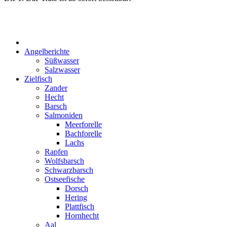
Start
Angelberichte
Süßwasser
Salzwasser
Zielfisch
Zander
Hecht
Barsch
Salmoniden
Meerforelle
Bachforelle
Lachs
Rapfen
Wolfsbarsch
Schwarzbarsch
Ostseefische
Dorsch
Hering
Plattfisch
Hornhecht
Aal