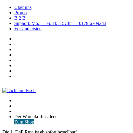
Über uns
Promo
B 2 B
Support: Mo. — Fr. 10–15Uhr — 0179 6709243
Versandkosten
Suchen
nach
WhatsApp
TikTok
Spotify
Instagram
YouTube
Pinterest
Facebook
Menü
Suchen
nach
Anmelden
Warenkorb
Der Warenkorb ist leer.
ansehen
Zum Shop
Die 1. DaF Rute ist ab sofort bestellbar!