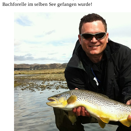
Bach­fo­rel­le im sel­ben See gefan­gen wurde!