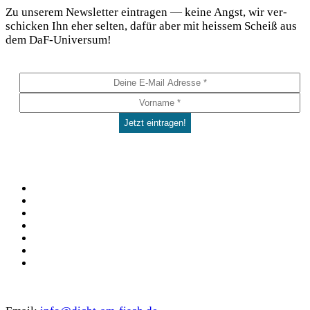
Zu unse­rem News­let­ter ein­tra­gen — kei­ne Angst, wir ver­
schi­cken Ihn eher sel­ten, dafür aber mit heis­sem Scheiß aus
dem DaF-Universum!
Social
Facebook
Pinterest
YouTube
Instagram
Spotify
TikTok
WhatsApp
Kontakt