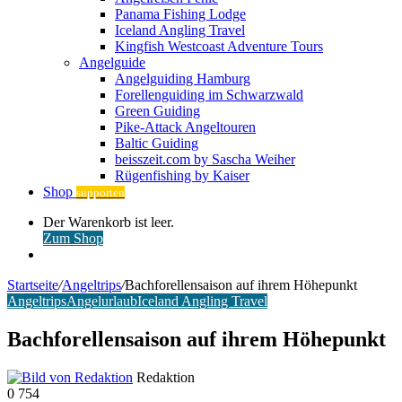
Panama Fishing Lodge
Iceland Angling Travel
Kingfish Westcoast Adventure Tours
Angelguide
Angelguiding Hamburg
Forellenguiding im Schwarzwald
Green Guiding
Pike-Attack Angeltouren
Baltic Guiding
beisszeit.com by Sascha Weiher
Rügenfishing by Kaiser
Shop
supporten
Warenkorb
Der Warenkorb ist leer.
ansehen
Zum Shop
Anmelden
Startseite
/
Angeltrips
/
Bachforellensaison auf ihrem Höhepunkt
Angeltrips
Angelurlaub
Iceland Angling Travel
Bachforellensaison auf ihrem Höhepunkt
Redaktion
0
754