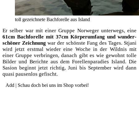
toll gezeich­ne­te Bach­fo­rel­le aus Island
Er sel­ber war mit einer Grup­pe Nor­we­ger unter­wegs, eine
61cm Bach­fo­rel­le mit 37cm Kör­per­um­fang und wun­der­
schö­ner Zeich­nung
war der schöns­te Fang des Tages. Stja­ni
wird jetzt erst­mal wie­der eine Woche in der Wild­nis mit
einer Grup­pe ver­brin­gen, danach gibt es wie gewohnt tol­le
Bil­der und Berich­te aus dem Forel­len­pa­ra­dies Island. Die
Sasi­on beginnt jetzt rich­tig, Juni bis Sep­tem­ber wird dann
qua­si pau­sen­los gefischt.
Add | Schau doch bei uns im Shop vorbei!