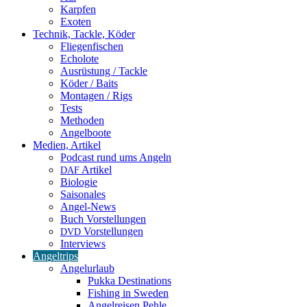
Karpfen
Exoten
Technik, Tackle, Köder
Fliegenfischen
Echolote
Ausrüstung / Tackle
Köder / Baits
Montagen / Rigs
Tests
Methoden
Angelboote
Medien, Artikel
Podcast rund ums Angeln
Artikel
DAF
Biologie
Saisonales
Angel-News
Buch Vorstellungen
Vorstellungen
DVD
Interviews
Angeltrips
Angelurlaub
Pukka Destinations
Fishing in Sweden
Angelreisen Pehle