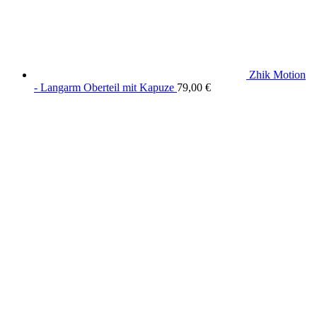
Zhik Motion
- Langarm Oberteil mit Kapuze
79,00
€
wird unterstützt von:
DAF