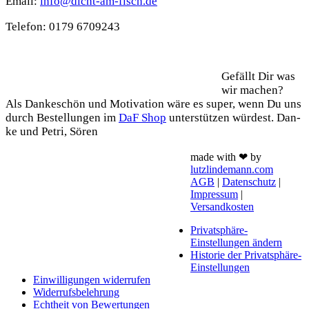
Email:
info@dicht-am-fisch.de
Tele­fon: 0179 6709243
Support
Gefällt Dir was
wir machen?
Als Dan­ke­schön und Moti­va­ti­on wäre es super, wenn Du uns
durch Bestel­lun­gen im
DaF Shop
unter­stüt­zen wür­dest. Dan­
ke und Petri, Sören
made with ❤ by
lutzlindemann.com
AGB
|
Datenschutz
|
Impressum
|
Versandkosten
Privatsphäre-
Einstellungen ändern
Historie der Privatsphäre-
Einstellungen
Einwilligungen widerrufen
Widerrufsbelehrung
Echtheit von Bewertungen