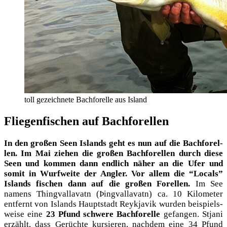
toll gezeichnete Bachforelle aus Island
Fliegenfischen auf Bachforellen
In den gro­ßen Seen Islands geht es nun auf die Bach­fo­rel­
len. Im Mai zie­hen die gro­ßen Bach­fo­rel­len durch die­se
Seen und kom­men dann end­lich näher an die Ufer und
somit in Wurf­wei­te der Ang­ler. Vor allem die “Locals”
Islands fischen dann auf die gro­ßen Forel­len.
Im See
namens Thing­val­lava­tn (Þing­val­lava­tn) ca. 10 Kilo­me­ter
ent­fernt von Islands Haupt­stadt Reykja­vik wur­den bei­spiels­
wei­se eine
23 Pfund schwe­re Bach­fo­rel­le
gefan­gen. Stja­ni
erzählt, dass Gerüch­te kur­sie­ren, nach­dem eine 34 Pfund