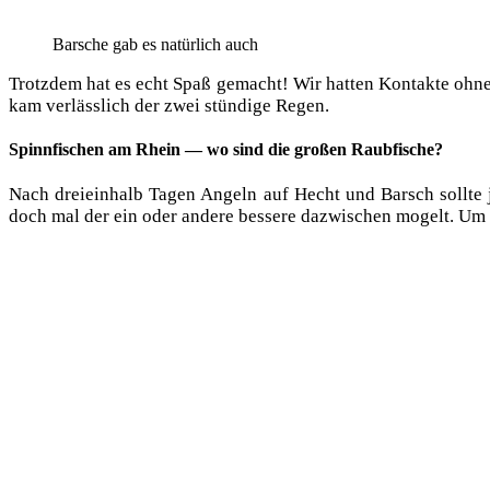
Bar­sche gab es natür­lich auch
Trotz­dem hat es echt Spaß gemacht! Wir hat­ten Kon­tak­te ohne 
kam ver­läss­lich der zwei stün­di­ge Regen.
Spinnfischen am Rhein — wo sind die großen Raubfische?
Nach drei­ein­halb Tagen Angeln auf Hecht und Barsch soll­te 
doch mal der ein oder ande­re bes­se­re dazwi­schen mogelt. Um e