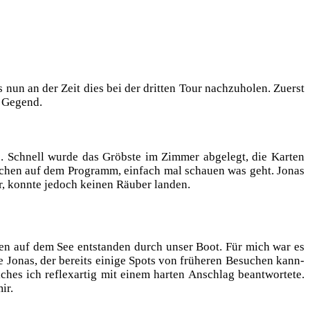
un an der Zeit dies bei der drit­ten Tour nach­zu­ho­len. Zuerst
r Gegend.
te. Schnell wur­de das Gröbs­te im Zim­mer abge­legt, die Kar­ten
­schen auf dem Pro­gramm, ein­fach mal schau­en was geht. Jonas
r, konn­te jedoch kei­nen Räu­ber landen.
len auf dem See ent­stan­den durch unser Boot. Für mich war es
e Jonas, der bereits eini­ge Spots von frü­he­ren Besu­chen kann­
­ches ich reflex­ar­tig mit einem har­ten Anschlag beant­wor­te­te.
ir.