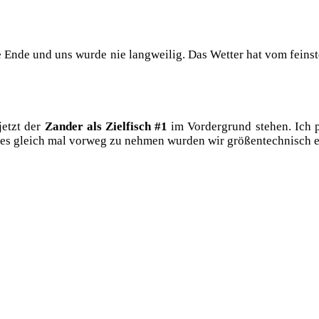
Ende und uns wur­de nie lang­wei­lig. Das Wet­ter hat vom feins­ten
jetzt der
Zan­der als Ziel­fisch #1
im Vor­der­grund ste­hen. Ich pr
s gleich mal vor­weg zu neh­men wur­den wir grö­ßen­tech­nisch ent