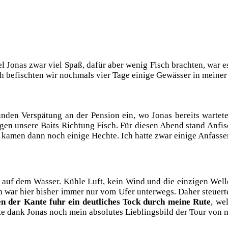
Jonas zwar viel Spaß, dafür aber wenig Fisch brach­ten, war es n
h befisch­ten wir noch­mals vier Tage eini­ge Gewäs­ser in mei­ne
un­den Ver­spä­tung an der Pen­si­on ein, wo Jonas bereits war­te­
o­gen unse­re Baits Rich­tung Fisch. Für die­sen Abend stand Anfi
kamen dann noch eini­ge Hech­te. Ich hat­te zwar eini­ge Anfas­se
 auf dem Was­ser. Küh­le Luft, kein Wind und die ein­zi­gen Wel­
h war hier bis­her immer nur vom Ufer unter­wegs. Daher steu­er­t
en der Kan­te fuhr ein deut­li­ches Tock durch mei­ne Rute
, wel
t­te dank Jonas noch mein abso­lu­tes Lieb­lings­bild der Tour von m