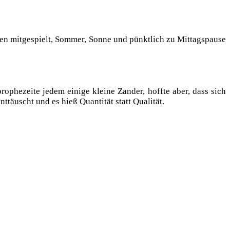
 mit­ge­spielt, Som­mer, Son­ne und pünkt­lich zu Mit­tags­pau­se
o­phe­zei­te jedem eini­ge klei­ne Zan­der, hoff­te aber, dass sich
­täuscht und es hieß Quan­ti­tät statt Qualität.