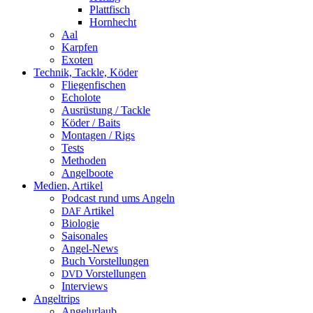
Plattfisch
Hornhecht
Aal
Karpfen
Exoten
Technik, Tackle, Köder
Fliegenfischen
Echolote
Ausrüstung / Tackle
Köder / Baits
Montagen / Rigs
Tests
Methoden
Angelboote
Medien, Artikel
Podcast rund ums Angeln
Artikel
DAF
Biologie
Saisonales
Angel-News
Buch Vorstellungen
Vorstellungen
DVD
Interviews
Angeltrips
Angelurlaub