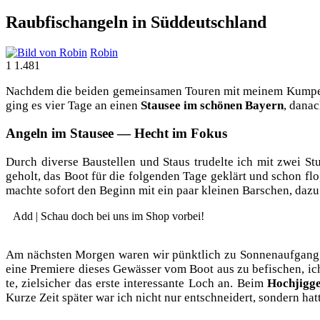
Raubfischangeln in Süddeutschland
Robin
1
1.481
Nach­dem die bei­den gemein­sa­men Tou­ren mit mei­nem Kum­pel 
ging es vier Tage an einen
Stau­see im schö­nen Bay­ern
, danac
Angeln im Stausee — Hecht im Fokus
Durch diver­se Bau­stel­len und Staus tru­del­te ich mit zwei St
geholt, das Boot für die fol­gen­den Tage geklärt und schon fl
mach­te sofort den Beginn mit ein paar klei­nen Bar­schen, dazu 
Add | Schau doch bei uns im Shop vorbei!
Am nächs­ten Mor­gen waren wir pünkt­lich zu Son­nen­auf­gang
eine Pre­mie­re die­ses Gewäs­ser vom Boot aus zu befi­schen, ic
te, ziel­si­cher das ers­te inter­es­san­te Loch an. Beim
Hoch­jig­g
Kur­ze Zeit spä­ter war ich nicht nur ent­schnei­dert, son­dern ha