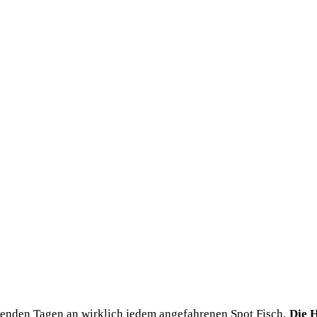
en­den Tagen an wirk­lich jedem ange­fah­re­nen Spot Fisch.
Die H