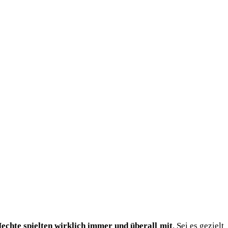
ech­te spiel­ten wirk­lich immer und über­all mit
. Sei es gezielt