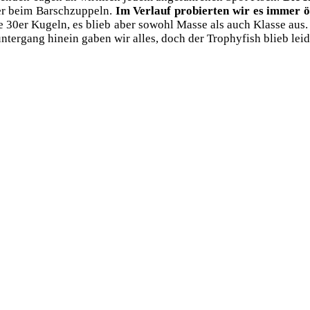
er beim Barsch­zup­peln.
Im Ver­lauf pro­bier­ten wir es immer öf
30er Kugeln, es blieb aber sowohl Mas­se als auch Klas­se aus. Be
n­ter­gang hin­ein gaben wir alles, doch der Tro­phy­fi­sh blieb lei­