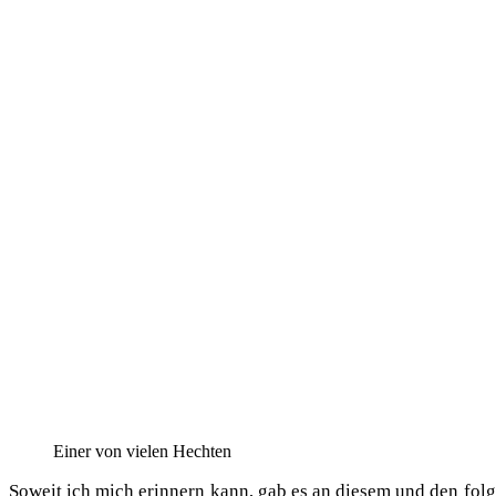
Einer von vie­len Hechten
Soweit ich mich erin­nern kann, gab es an die­sem und den fol­g