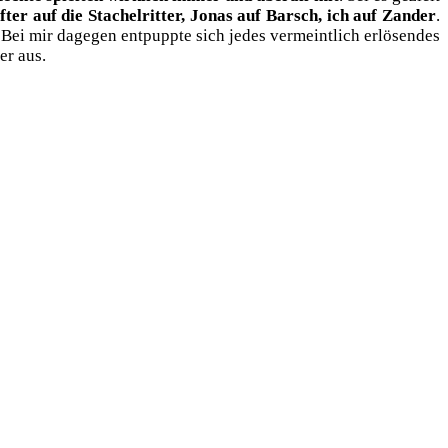
ter auf die Sta­chel­rit­ter, Jonas auf Barsch, ich auf Zan­der
.
i mir dage­gen ent­pupp­te sich jedes ver­meint­lich erlö­sen­des
der aus.