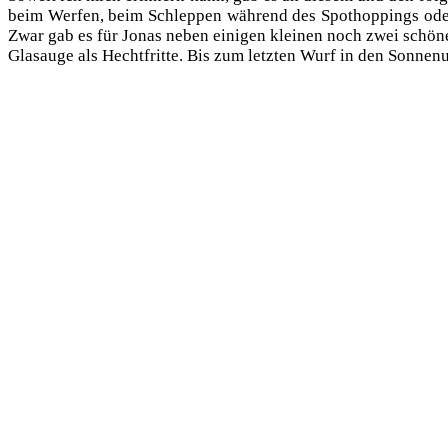
beim Wer­fen, beim Schlep­pen wäh­rend des Spo­thop­pings od
Zwar gab es für Jonas neben eini­gen klei­nen noch zwei schö­ne 
Glas­au­ge als Hecht­frit­te. Bis zum letz­ten Wurf in den Son­nen­u