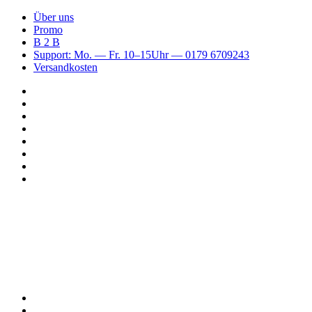
Über uns
Promo
B 2 B
Support: Mo. — Fr. 10–15Uhr — 0179 6709243
Versandkosten
Suchen
nach
WhatsApp
TikTok
Spotify
Instagram
YouTube
Pinterest
Facebook
Menü
Suchen