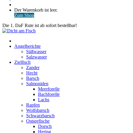
nach
Anmelden
Warenkorb
Der Warenkorb ist leer.
ansehen
Zum Shop
Die 1. DaF Rute ist ab sofort bestellbar!
Start
Angelberichte
Süßwasser
Salzwasser
Zielfisch
Zander
Hecht
Barsch
Salmoniden
Meerforelle
Bachforelle
Lachs
Rapfen
Wolfsbarsch
Schwarzbarsch
Ostseefische
Dorsch
Hering