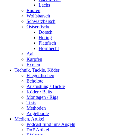
Lachs
Rapfen
Wolfsbarsch
Schwarzbarsch
Ostseefische
Dorsch
Hering
Plattfisch
Hornhecht
Aal
Karpfen
Exoten
Technik, Tackle, Köder
Fliegenfischen
Echolote
Ausrüstung / Tackle
Köder / Baits
Montagen / Rigs
Tests
Methoden
Angelboote
Medien, Artikel
Podcast rund ums Angeln
Artikel
DAF