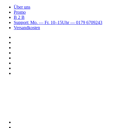
Über uns
Promo
B 2 B
Support: Mo. — Fr. 10–15Uhr — 0179 6709243
Versandkosten
Suchen
nach
WhatsApp
TikTok
Spotify
Instagram
YouTube
Pinterest
Facebook
Menü
Suchen