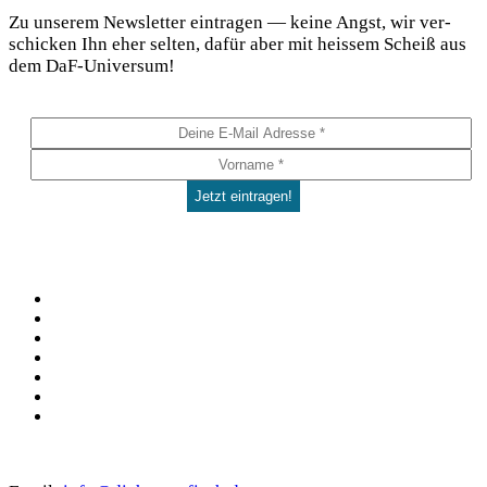
Zu unse­rem News­let­ter ein­tra­gen — kei­ne Angst, wir ver­
schi­cken Ihn eher sel­ten, dafür aber mit heis­sem Scheiß aus
dem DaF-Universum!
Social
Facebook
Pinterest
YouTube
Instagram
Spotify
TikTok
WhatsApp
Kontakt