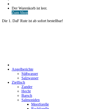
nach
Anmelden
Warenkorb
Der Warenkorb ist leer.
ansehen
Zum Shop
Die 1. DaF Rute ist ab sofort bestellbar!
Start
Angelberichte
Süßwasser
Salzwasser
Zielfisch
Zander
Hecht
Barsch
Salmoniden
Meerforelle
Bachforelle