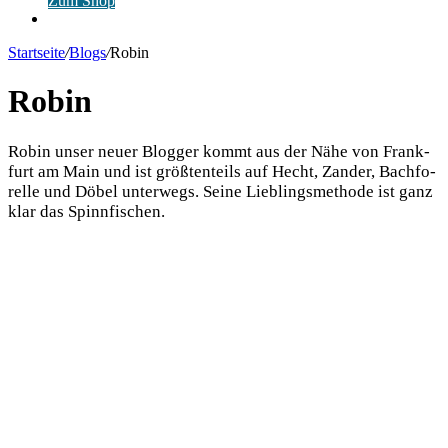
Zum Shop
Anmelden
Startseite
/
Blogs
/
Robin
Robin
Robin unser neu­er Blog­ger kommt aus der Nähe von Frank­
furt am Main und ist größ­ten­teils auf Hecht, Zan­der, Bach­fo­
rel­le und Döbel unter­wegs. Sei­ne Lieb­lings­me­tho­de ist ganz
klar das Spinnfischen.