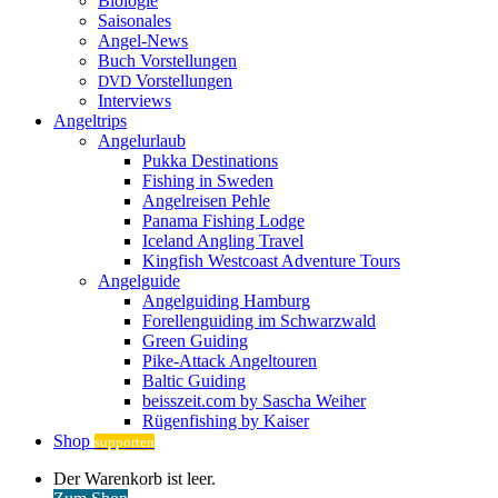
Biologie
Saisonales
Angel-News
Buch Vorstellungen
Vorstellungen
DVD
Interviews
Angeltrips
Angelurlaub
Pukka Destinations
Fishing in Sweden
Angelreisen Pehle
Panama Fishing Lodge
Iceland Angling Travel
Kingfish Westcoast Adventure Tours
Angelguide
Angelguiding Hamburg
Forellenguiding im Schwarzwald
Green Guiding
Pike-Attack Angeltouren
Baltic Guiding
beisszeit.com by Sascha Weiher
Rügenfishing by Kaiser
Shop
supporten
Warenkorb
Der Warenkorb ist leer.
ansehen