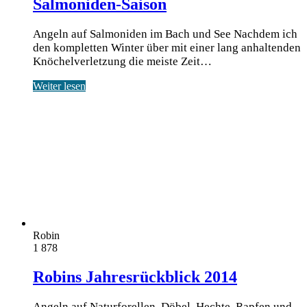
Salmoniden-Saison
Angeln auf Salmoniden im Bach und See Nach­dem ich
den kom­plet­ten Win­ter über mit einer lang anhal­ten­den
Knö­chel­ver­let­zung die meis­te Zeit…
Weiter lesen
Robin
1
878
Robins Jahresrückblick 2014
Angeln auf Naturforellen, Döbel, Hechte, Rapfen und