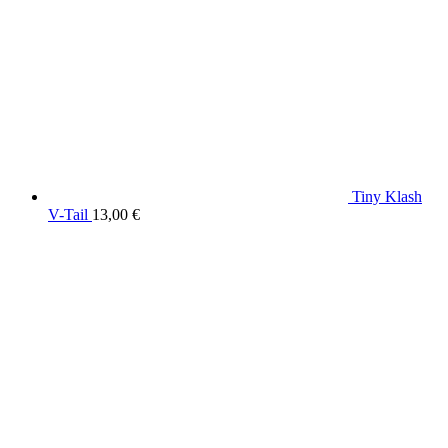
Tiny Klash
V-Tail
13,00
€