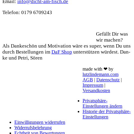
Email:
info@dicht-am-fisch.de
Tele­fon: 0179 6709243
Support
Gefällt Dir was
wir machen?
Als Dan­ke­schön und Moti­va­ti­on wäre es super, wenn Du uns
durch Bestel­lun­gen im
DaF Shop
unter­stüt­zen wür­dest. Dan­
ke und Petri, Sören
made with ❤ by
lutzlindemann.com
AGB
|
Datenschutz
|
Impressum
|
Versandkosten
Privatsphäre-
Einstellungen ändern
Historie der Privatsphäre-
Einstellungen
Einwilligungen widerrufen
Widerrufsbelehrung
Echtheit von Bewertungen