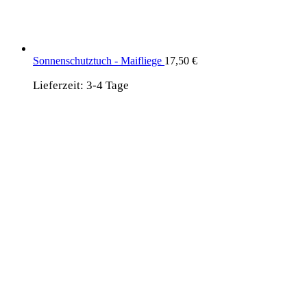
Sonnenschutztuch - Maifliege
17,50
€
Lieferzeit:
3-4 Tage
wird unterstützt von:
DAF