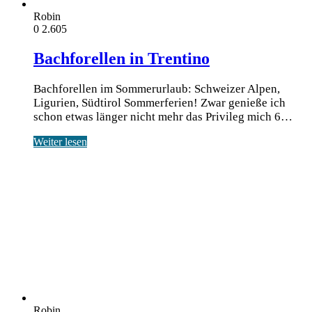
Robin
0
2.605
Bachforellen in Trentino
Bachforellen im Sommerurlaub: Schweizer Alpen,
Ligurien, Südtirol Som­mer­fe­ri­en! Zwar genie­ße ich
schon etwas län­ger nicht mehr das Pri­vi­leg mich 6…
Weiter lesen
Robin