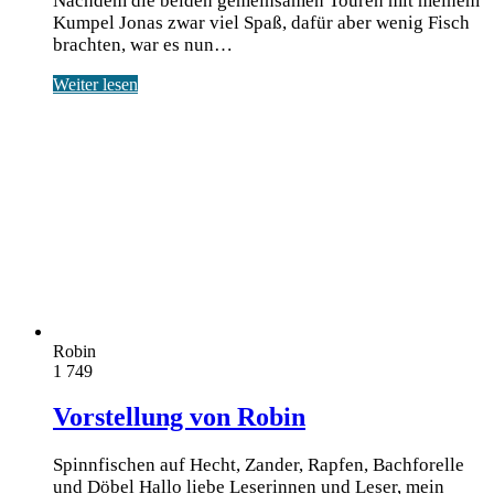
Nach­dem die bei­den gemein­sa­men Tou­ren mit mei­nem
Kum­pel Jonas zwar viel Spaß, dafür aber wenig Fisch
brach­ten, war es nun…
Weiter lesen
Robin
1
749
Vorstellung von Robin
Spinnfischen auf Hecht, Zander, Rapfen, Bachforelle
und Döbel Hal­lo lie­be Lese­rin­nen und Leser, mein