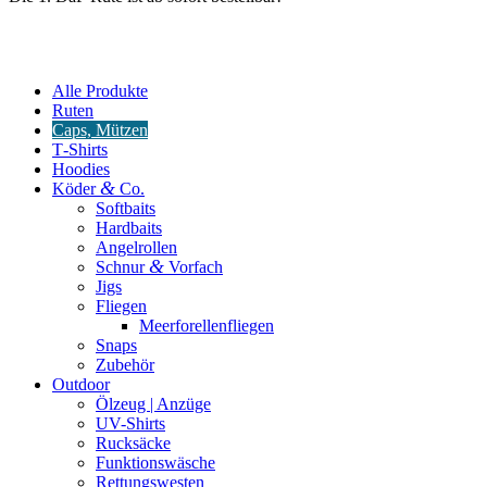
Alle Produkte
Ruten
Caps, Mützen
T‑Shirts
Hoodies
&
Köder
Co.
Softbaits
Hardbaits
Angelrollen
&
Schnur
Vorfach
Jigs
Fliegen
Meerforellenfliegen
Snaps
Zubehör
Outdoor
Ölzeug | Anzüge
UV-Shirts
Rucksäcke
Funktionswäsche
Rettungswesten