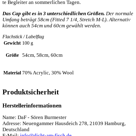
te Beglei­ter an som­mer­li­chen Tagen.
Das Cap gibt es in
3
unter­schied­li­chen Grö­ßen.
Der nor­ma­le
Umfang beträgt 58cm (Fit­ted 7 1/4, Stretch M‑L). Alter­na­tiv
kön­nen auch 54cm und 60cm gewählt werden.
Flach­stick / Labelflag
Gewicht
100 g
54cm, 58cm, 60cm
Größe
70% Acrylic, 30% Wool
Material
Produktsicherheit
Herstellerinformationen
Name: DaF - Sören Burmester
Adresse: Neuengammer Hausdeich 278, 21039 Hamburg,
Deutschland
E-Mail:
info@dicht-am-fisch.de