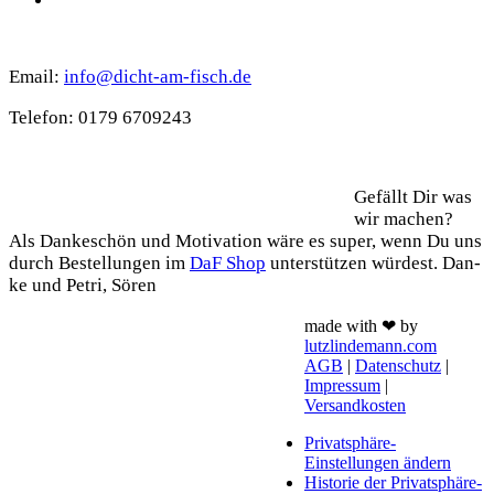
Kontakt
Email:
info@dicht-am-fisch.de
Tele­fon: 0179 6709243
Support
Gefällt Dir was
wir machen?
Als Dan­ke­schön und Moti­va­ti­on wäre es super, wenn Du uns
durch Bestel­lun­gen im
DaF Shop
unter­stüt­zen wür­dest. Dan­
ke und Petri, Sören
made with ❤ by
lutzlindemann.com
AGB
|
Datenschutz
|
Impressum
|
Versandkosten
Privatsphäre-
Einstellungen ändern
Historie der Privatsphäre-