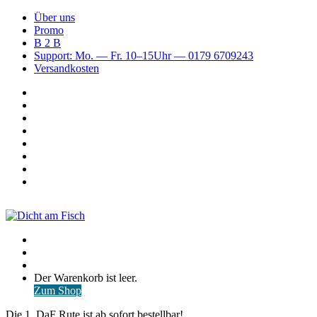
Über uns
Promo
B 2 B
Support: Mo. — Fr. 10–15Uhr — 0179 6709243
Versandkosten
Suchen
nach
WhatsApp
TikTok
Spotify
Instagram
YouTube
Pinterest
Facebook
Menü
Suchen
nach
Anmelden
Warenkorb
Der Warenkorb ist leer.
ansehen
Zum Shop
Die 1. DaF Rute ist ab sofort bestellbar!