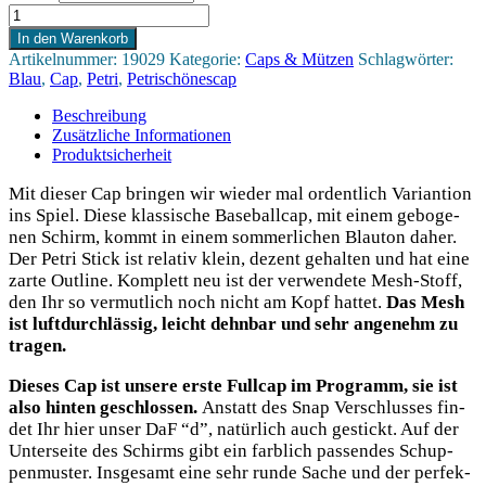
Petri
Basecap
In den Warenkorb
-
Artikelnummer:
19029
Kategorie:
Caps & Mützen
Schlagwörter:
Air
Blau
,
Cap
,
Petri
,
Petrischönescap
Force
Blue
Beschreibung
Menge
Zusätzliche Informationen
Produktsicherheit
Mit die­ser Cap brin­gen wir wie­der mal ordent­lich Vari­an­ti­on
ins Spiel. Die­se klas­si­sche Base­ball­cap, mit einem gebo­ge­
nen Schirm, kommt in einem som­mer­li­chen Blau­ton daher.
Der Petri Stick ist rela­tiv klein, dezent gehal­ten und hat eine
zar­te Out­line. Kom­plett neu ist der ver­wen­de­te Mesh-Stoff,
den Ihr so ver­mut­lich noch nicht am Kopf hat­tet.
Das Mesh
ist luft­durch­läs­sig, leicht dehn­bar und sehr ange­nehm zu
tragen.
Die­ses Cap ist unse­re ers­te Full­cap im Pro­gramm, sie ist
also hin­ten geschlos­sen.
Anstatt des Snap Ver­schlus­ses fin­
det Ihr hier unser DaF “d”, natür­lich auch gestickt. Auf der
Unter­sei­te des Schirms gibt ein farb­lich pas­sen­des Schup­
pen­mus­ter. Ins­ge­samt eine sehr run­de Sache und der per­fek­