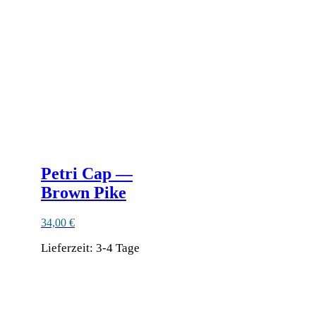
Petri Cap —
Brown Pike
34,00
€
Lieferzeit:
3-4 Tage
Dieses
Produkt
weist
mehrere