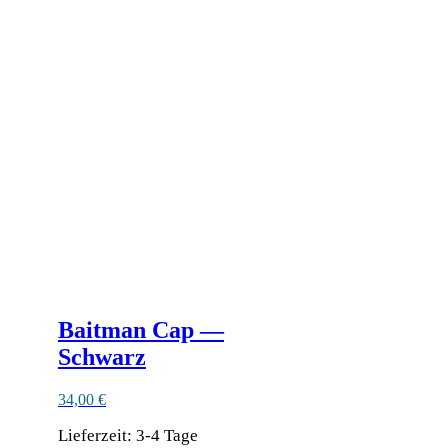
weist
mehrere
Varianten
auf.
Die
Optionen
können
auf
der
Produktseite
gewählt
werden
Baitman Cap —
Schwarz
34,00
€
Lieferzeit:
3-4 Tage