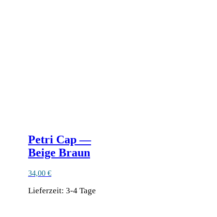
Varianten
auf.
Die
Optionen
können
auf
der
Produktseite
gewählt
werden
Petri Cap —
Beige Braun
34,00
€
Lieferzeit:
3-4 Tage
Dieses
Produkt