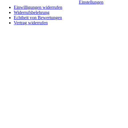
Einstellungen
Einwilligungen widerrufen
Widerrufsbelehrung
Echtheit von Bewertungen
Vertrag widerrufen
Schaltfläche
"Zurück
zum
Anfang"