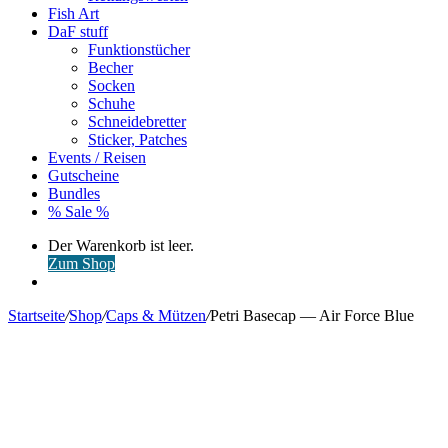
Fish Art
DaF stuff
Funktionstücher
Becher
Socken
Schuhe
Schneidebretter
Sticker, Patches
Events / Reisen
Gutscheine
Bundles
% Sale %
Warenkorb
Der Warenkorb ist leer.
ansehen
Zum Shop
Anmelden
Startseite
/
Shop
/
Caps & Mützen
/
Petri Basecap — Air Force Blue