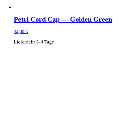
Petri Cord Cap — Golden Green
34,00
€
Lieferzeit:
3-4 Tage
Dieses
Produkt
weist
mehrere
Varianten
auf.
Die
Optionen
können
auf
der
Produktseite
gewählt
werden