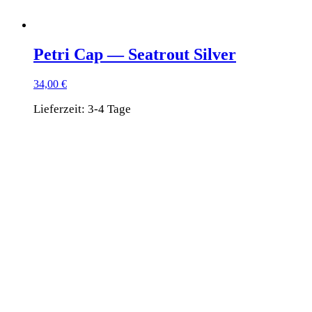
Petri Cap — Seatrout Silver
34,00
€
Lieferzeit:
3-4 Tage
Dieses
Produkt
weist
mehrere
Varianten
auf.
Die
Optionen
können
auf
der
Produktseite
gewählt
werden