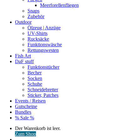
Meerforellenfliegen
Snaps
Zubehör
Outdoor
Ölzeug | Anzüge
UV-Shirts
Rucksäcke
Funktionswäsche
Rettungswesten
Fish Art
DaF stuff
Funktionstücher
Becher
Socken
Schuhe
Schneidebretter
Sticker, Patches
Events / Reisen
Gutscheine
Bundles
% Sale %
Warenkorb
Der Warenkorb ist leer.
ansehen
Zum Shop
Anmelden