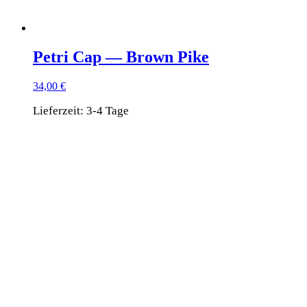
Petri Cap — Brown Pike
34,00
€
Lieferzeit:
3-4 Tage
Dieses
Produkt
weist
mehrere
Varianten
auf.
Die
Optionen
können
auf
der
Produktseite
gewählt
werden