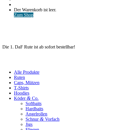
nach
Anmelden
Warenkorb
Der Warenkorb ist leer.
ansehen
Zum Shop
Die 1. DaF Rute ist ab sofort bestellbar!
Alle Produkte
Ruten
Caps, Mützen
T‑Shirts
Hoodies
&
Köder
Co.
Softbaits
Hardbaits
Angelrollen
&
Schnur
Vorfach
Jigs
Fliegen