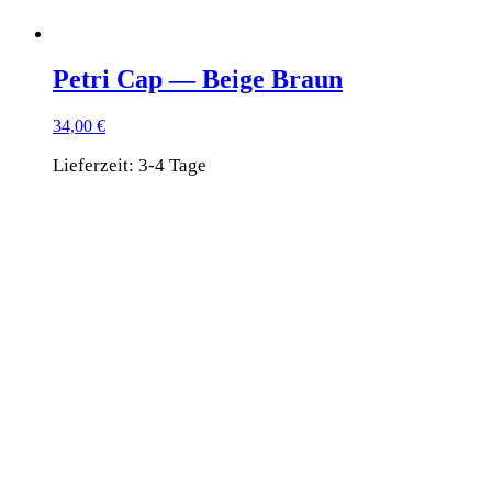
Petri Cap — Beige Braun
34,00
€
Lieferzeit:
3-4 Tage
Dieses
Produkt
weist
mehrere
Varianten
auf.
Die
Optionen
können
auf
der
Produktseite
gewählt
werden