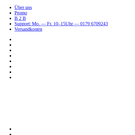
Über uns
Promo
B 2 B
Support: Mo. — Fr. 10–15Uhr — 0179 6709243
Versandkosten
Suchen
nach
WhatsApp
TikTok
Spotify
Instagram
YouTube
Pinterest
Facebook
Menü
Suchen