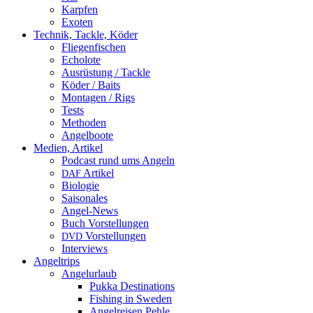
Karpfen
Exoten
Technik, Tackle, Köder
Fliegenfischen
Echolote
Ausrüstung / Tackle
Köder / Baits
Montagen / Rigs
Tests
Methoden
Angelboote
Medien, Artikel
Podcast rund ums Angeln
Artikel
DAF
Biologie
Saisonales
Angel-News
Buch Vorstellungen
Vorstellungen
DVD
Interviews
Angeltrips
Angelurlaub
Pukka Destinations
Fishing in Sweden
Angelreisen Pehle