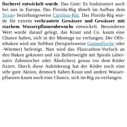
fi­sche­rei ent­wi­ckelt wur­de
. Das Gute: Es funk­tio­niert auch
bei uns in Euro­pa. Das Flo­ri­da-Rig ähnelt im Auf­bau dem
Texas
- bezie­hungs­wei­se
Caro­li­na-Rig
. Das Flo­ri­da-Rig wur­
de für extrem
ver­krau­te­te Gewäs­ser und Gewäs­ser mit
star­kem Was­ser­pflan­zen­be­wuchs
ent­wi­ckelt. Beson­de­ren
Wert wur­de dar­auf gelegt, das Kraut und Co. kaum eine
Chan­ce haben, sich in der Mon­ta­ge zu ver­fan­gen. Der Off­s­
et­ha­ken wird am Soft­bait (bei­spiels­wei­se
Gum­mi­fi­sche
oder
‑Wür­mer) befes­tigt. Nun wird das Flu­o­car­bon-Vor­fach an
den Haken gekno­tet und ein Bul­let­weight mit Spi­ra­le (alter­
na­tiv Zahn­sto­cher oder Ähn­li­ches) genau vor dem Köder
fixiert. Durch die­se Ankö­de­rung hat der Köder noch eine
sehr gute Akti­on, den­noch haben Kraut und ande­re Was­ser­
pflan­zen kaum noch eine Chan­ce, sich im Rig zu verfangen.