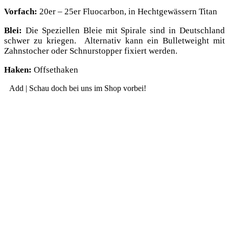
Vor­fach:
20er – 25er Flu­o­car­bon, in Hecht­ge­wäs­sern Titan
Blei:
Die Spe­zi­el­len Bleie mit Spi­ra­le sind in Deutsch­land
schwer zu krie­gen. Alter­na­tiv kann ein Bul­let­weight mit
Zahn­sto­cher oder Schnur­stop­per fixiert werden.
Haken:
Off­s­et­ha­ken
Add | Schau doch bei uns im Shop vorbei!