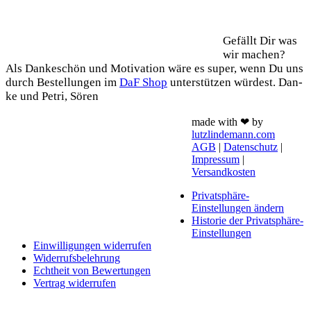
Support
Gefällt Dir was
wir machen?
Als Dan­ke­schön und Moti­va­ti­on wäre es super, wenn Du uns
durch Bestel­lun­gen im
DaF Shop
unter­stüt­zen wür­dest. Dan­
ke und Petri, Sören
made with ❤ by
lutzlindemann.com
AGB
|
Datenschutz
|
Impressum
|
Versandkosten
Privatsphäre-
Einstellungen ändern
Historie der Privatsphäre-
Einstellungen
Einwilligungen widerrufen
Widerrufsbelehrung
Echtheit von Bewertungen
Vertrag widerrufen
Schaltfläche