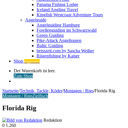
Panama Fishing Lodge
Iceland Angling Travel
Kingfish Westcoast Adventure Tours
Angelguide
Angelguiding Hamburg
Forellenguiding im Schwarzwald
Green Guiding
Pike-Attack Angeltouren
Baltic Guiding
beisszeit.com by Sascha Weiher
Rügenfishing by Kaiser
Shop
supporten
Warenkorb
Der Warenkorb ist leer.
ansehen
Zum Shop
Anmelden
Startseite
/
Technik, Tackle, Köder
/
Montagen / Rigs
/
Florida Rig
Montagen / Rigs
Zielfisch
Florida Rig
Redaktion
0
1.260