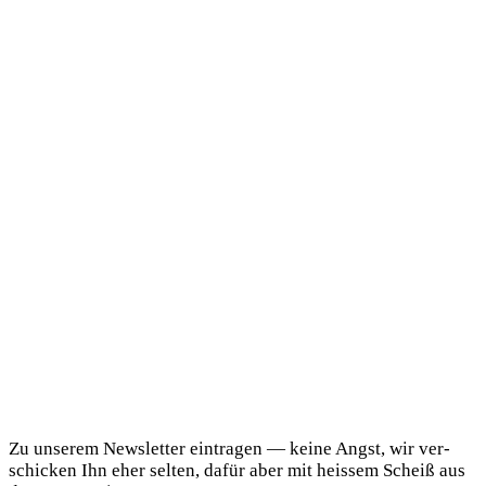
DaF Newsletter
Zu unse­rem News­let­ter ein­tra­gen — kei­ne Angst, wir ver­
schi­cken Ihn eher sel­ten, dafür aber mit heis­sem Scheiß aus