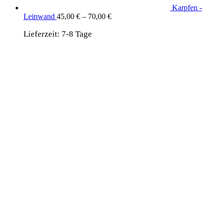
Karpfen -
Leinwand
45,00
€
–
70,00
€
Lieferzeit:
7-8 Tage
wird unterstützt von:
DAF