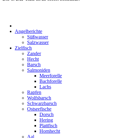
Start
Angelberichte
Süßwasser
Salzwasser
Zielfisch
Zander
Hecht
Barsch
Salmoniden
Meerforelle
Bachforelle
Lachs
Rapfen
Wolfsbarsch
Schwarzbarsch
Ostseefische
Dorsch
Hering
Plattfisch
Hornhecht
Aal