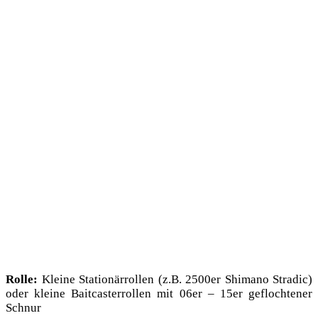
Rol­le:
Klei­ne Sta­tio­när­rol­len (z.B. 2500er Shi­ma­no Stra­dic)
oder klei­ne Bait­cas­ter­rol­len mit 06er – 15er gefloch­te­ner
Schnur