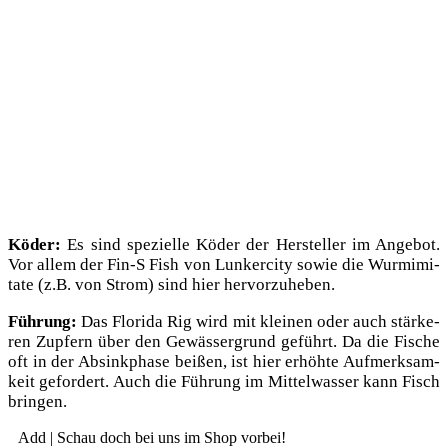
Köder:
Es sind spe­zi­el­le Köder der Her­stel­ler im Ange­bot.
Vor allem der Fin‑S Fish von Lun­ker­ci­ty sowie die Wurm­i­mi­
ta­te (z.B. von Strom) sind hier hervorzuheben.
Füh­rung:
Das Flo­ri­da Rig wird mit klei­nen oder auch stär­ke­
ren Zup­fern über den Gewäs­ser­grund geführt. Da die Fische
oft in der Absink­pha­se bei­ßen, ist hier erhöh­te Auf­merk­sam­
keit gefor­dert. Auch die Füh­rung im Mit­tel­was­ser kann Fisch
bringen.
Add | Schau doch bei uns im Shop vorbei!