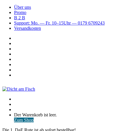
Über uns
Promo
B 2 B
Support: Mo. — Fr. 10–15Uhr — 0179 6709243
Versandkosten
Suchen
nach
WhatsApp
TikTok
Spotify
Instagram
YouTube
Pinterest
Facebook
Menü
Suchen
nach
Anmelden
Warenkorb
Der Warenkorb ist leer.
ansehen
Zum Shop
Die 1. DaF Rute ist ab sofort bestellbar!