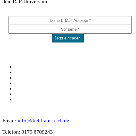
dem DaF-Universum!
Social
Facebook
Pinterest
YouTube
Instagram
Spotify
TikTok
WhatsApp
Kontakt
Email:
info@dicht-am-fisch.de
Tele­fon: 0179 6709243