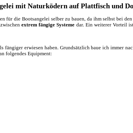
elei mit Naturködern auf Plattfisch und Do
für die Boots­an­ge­lei sel­ber zu bau­en, da ihm selbst bei den teu
inzwi­schen
extrem fän­gi­ge Sys­te­me
dar. Ein wei­te­rer Vor­teil i
h als fän­gi­ger erwie­sen haben. Grund­sätz­lich baue ich immer na
man fol­gen­des Equipment: