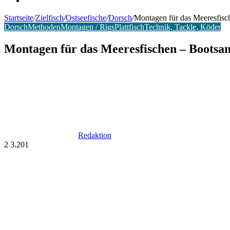
Startseite
/
Zielfisch
/
Ostseefische
/
Dorsch
/
Montagen für das Meeresfisc
Dorsch
Methoden
Montagen / Rigs
Plattfisch
Technik, Tackle, Köder
Montagen für das Meeresfischen – Bootsan
Redaktion
2
3.201