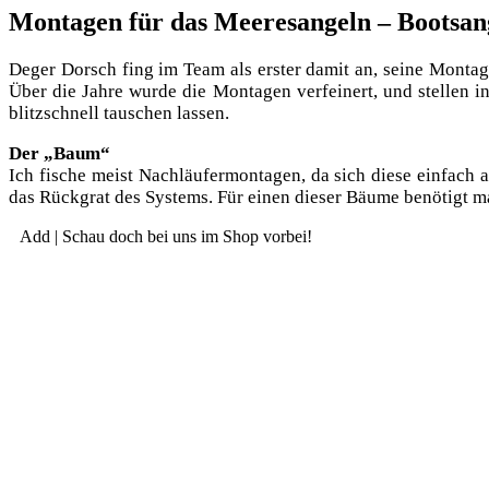
Montagen für das Meeresangeln – Bootsang
Deger Dorsch fing im Team als ers­ter damit an, sei­ne Mon­ta­gen 
Über die Jah­re wur­de die Mon­ta­gen ver­fei­nert, und stel­len 
blitz­schnell tau­schen lassen.
Der „Baum“
Ich fische meist Nach­läu­fer­mon­ta­gen, da sich die­se ein­fac
das Rück­grat des Sys­tems. Für einen die­ser Bäu­me benö­tigt 
Add | Schau doch bei uns im Shop vorbei!