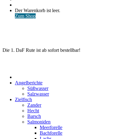
nach
Anmelden
Warenkorb
Der Warenkorb ist leer.
ansehen
Zum Shop
Die 1. DaF Rute ist ab sofort bestellbar!
Start
Angelberichte
Süßwasser
Salzwasser
Zielfisch
Zander
Hecht
Barsch
Salmoniden
Meerforelle
Bachforelle
Lachs