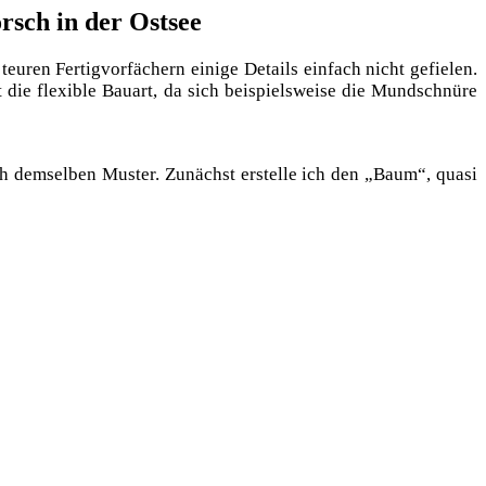
rsch in der Ostsee
­ren Fer­tig­vor­fä­chern eini­ge Details ein­fach nicht gefie­len.
st die fle­xi­ble Bau­art, da sich bei­spiels­wei­se die Mund­schnü­re
ch dem­sel­ben Mus­ter. Zunächst erstel­le ich den „Baum“, qua­si