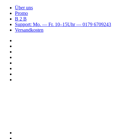
Über uns
Promo
B 2 B
Support: Mo. — Fr. 10–15Uhr — 0179 6709243
Versandkosten
Suchen
nach
WhatsApp
TikTok
Spotify
Instagram
YouTube
Pinterest
Facebook
Menü
Suchen