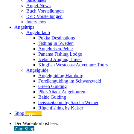
Saisonales
Angel-News
Buch Vorstellungen
Vorstellungen
DVD
Interviews
Angeltrips
Angelurlaub
Pukka Destinations
Fishing in Sweden
Angelreisen Pehle
Panama Fishing Lodge
Iceland Angling Travel
Kingfish Westcoast Adventure Tours
Angelguide
Angelguiding Hamburg
Forellenguiding im Schwarzwald
Green Guiding
Pike-Attack Angeltouren
Baltic Guiding
beisszeit.com by Sascha Weiher
Rügenfishing by Kaiser
Shop
supporten
Warenkorb
Der Warenkorb ist leer.
ansehen
Zum Shop
Anmelden