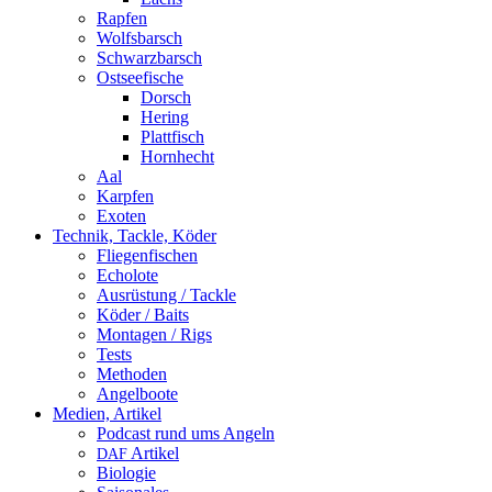
Rapfen
Wolfsbarsch
Schwarzbarsch
Ostseefische
Dorsch
Hering
Plattfisch
Hornhecht
Aal
Karpfen
Exoten
Technik, Tackle, Köder
Fliegenfischen
Echolote
Ausrüstung / Tackle
Köder / Baits
Montagen / Rigs
Tests
Methoden
Angelboote
Medien, Artikel
Podcast rund ums Angeln
Artikel
DAF
Biologie