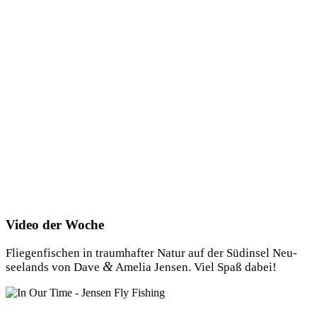
Video der Woche
Flie­gen­fi­schen in traum­haf­ter Natur auf der Süd­in­sel Neu­
&
see­lands von Dave
Ame­lia Jen­sen. Viel Spaß dabei!