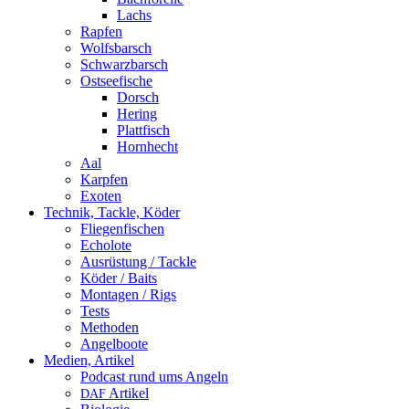
Lachs
Rapfen
Wolfsbarsch
Schwarzbarsch
Ostseefische
Dorsch
Hering
Plattfisch
Hornhecht
Aal
Karpfen
Exoten
Technik, Tackle, Köder
Fliegenfischen
Echolote
Ausrüstung / Tackle
Köder / Baits
Montagen / Rigs
Tests
Methoden
Angelboote
Medien, Artikel
Podcast rund ums Angeln
Artikel
DAF