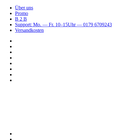
Über uns
Promo
B 2 B
Support: Mo. — Fr. 10–15Uhr — 0179 6709243
Versandkosten
Suchen
nach
WhatsApp
TikTok
Spotify
Instagram
YouTube
Pinterest
Facebook
Menü
Suchen