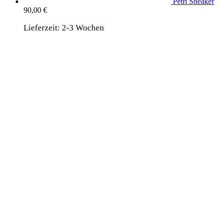
Petri Sneaker
90,00
€
Lieferzeit:
2-3 Wochen
wird unterstützt von:
DAF