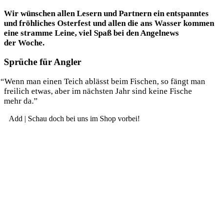
Wir wün­schen allen Lesern und Part­nern ein ent­spann­tes
und fröh­li­ches Oster­fest und allen die ans Was­ser kom­men
eine stram­me Lei­ne, viel Spaß bei den Angel­news
der Woche.
Sprüche für Angler
“
Wenn man einen Teich ablässt beim Fischen, so fängt man
frei­lich etwas, aber im nächs­ten Jahr sind kei­ne Fische
mehr da.”
Add | Schau doch bei uns im Shop vorbei!