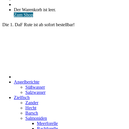
nach
Anmelden
Warenkorb
Der Warenkorb ist leer.
ansehen
Zum Shop
Die 1. DaF Rute ist ab sofort bestellbar!
Start
Angelberichte
Süßwasser
Salzwasser
Zielfisch
Zander
Hecht
Barsch
Salmoniden
Meerforelle
Bachforelle