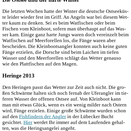
Die letz­ten Wochen hat­te der Win­ter die deut­sche Ost­see­küs­
te lei­der wie­der fest im Griff. An Angeln war bei die­sem Wet­
ter kaum zu den­ken. Sei es beim Wat­fi­schen oder beim
Fischen vom Klein­boot, sofern man über­haupt auf das Was­
ser kam. Eini­ge ganz har­te Jungs waren doch ver­ein­zelt beim
Wat­fi­schen auf Meer­fo­rel­len los, die Fän­ge waren aber
beschei­den. Die Klein­boots­ang­ler konn­ten auch kei­ne guten
Fän­ge erzie­len, die Dor­sche sind beim Lai­chen im tie­fen
Was­ser und den Meer­fo­rel­len schlägt das Wet­ter genau­so
wie den Platt­fi­schen auf den Magen.
Heringe 2013
Den Herin­gen passt das Wet­ter zur Zeit auch nicht. Die gro­
ßen Schwär­me hal­ten sich noch fern­ab der Ufer­ang­ler im tie­
fe­ren Was­ser der offe­nen Ost­see auf. Von Klein­boot kann
man mit etwas Glück, wenn es ein wenig mil­der nach Ostern
wird, Fän­ge erzie­len. Eini­ge gro­ße Schwär­me wur­den schon
auf den
Fish­fin­dern der Ang­ler
in der Lübe­cker Bucht
gesich­tet.
Hier
wer­det Ihr immer auf dem Lau­fen­den gehal­
ten, was die Herings­an­ge­lei angeht.