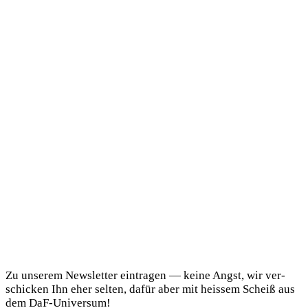
DaF Newsletter
Zu unse­rem News­let­ter ein­tra­gen — kei­ne Angst, wir ver­
schi­cken Ihn eher sel­ten, dafür aber mit heis­sem Scheiß aus
dem DaF-Universum!