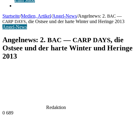
Zum Shop
Anmelden
Startseite
/
Medien, Artikel
/
Angel-News
/
Angelnews: 2.
—
BAC
, die Ostsee und der harte Winter und Heringe 2013
CARP
DAYS
Angel-News
Angelnews: 2.
—
, die
BAC
CARP
DAYS
Ostsee und der harte Winter und Heringe
2013
Redaktion
0
689