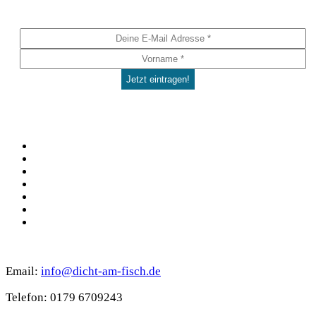
Social
Facebook
Pinterest
YouTube
Instagram
Spotify
TikTok
WhatsApp
Kontakt
Email:
info@dicht-am-fisch.de
Tele­fon: 0179 6709243