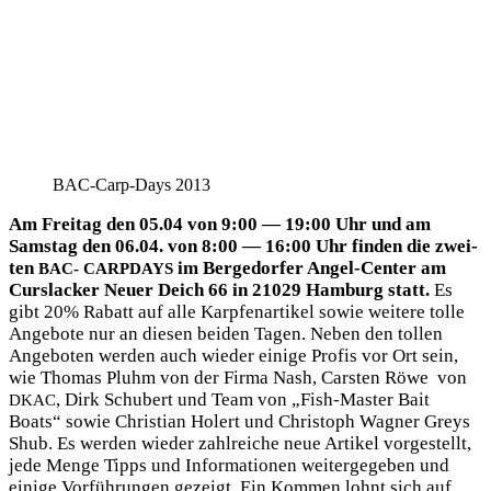
BAC-Carp-Days 2013
Am Frei­tag den 05.04 von 9:00 — 19:00 Uhr und am
Sams­tag den 06.04. von 8:00 — 16:00 Uhr fin­den die zwei­
ten
im Ber­ge­dor­fer Angel-Cen­ter am
BAC-
CARPDAYS
Curs­la­cker Neu­er Deich 66 in 21029 Ham­burg statt.
Es
gibt 20% Rabatt auf alle Karp­fen­ar­ti­kel sowie wei­te­re tol­le
Ange­bo­te nur an die­sen bei­den Tagen. Neben den tol­len
Ange­bo­ten wer­den auch wie­der eini­ge Pro­fis vor Ort sein,
wie Tho­mas Pluhm von der Fir­ma Nash, Cars­ten Röwe von
, Dirk Schu­bert und Team von „Fish-Mas­ter Bait
DKAC
Boats“ sowie Chris­ti­an Hol­ert und Chris­toph Wag­ner Greys
Shub. Es wer­den wie­der zahl­rei­che neue Arti­kel vor­ge­stellt,
jede Men­ge Tipps und Infor­ma­tio­nen wei­ter­ge­ge­ben und
eini­ge Vor­füh­run­gen gezeigt. Ein Kom­men lohnt sich auf