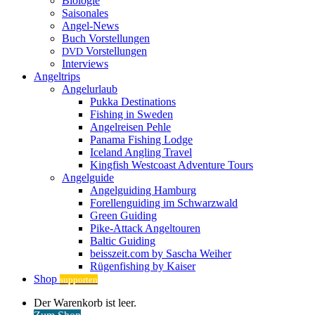
Biologie
Saisonales
Angel-News
Buch Vorstellungen
Vorstellungen
DVD
Interviews
Angeltrips
Angelurlaub
Pukka Destinations
Fishing in Sweden
Angelreisen Pehle
Panama Fishing Lodge
Iceland Angling Travel
Kingfish Westcoast Adventure Tours
Angelguide
Angelguiding Hamburg
Forellenguiding im Schwarzwald
Green Guiding
Pike-Attack Angeltouren
Baltic Guiding
beisszeit.com by Sascha Weiher
Rügenfishing by Kaiser
Shop
supporten
Warenkorb
Der Warenkorb ist leer.
ansehen