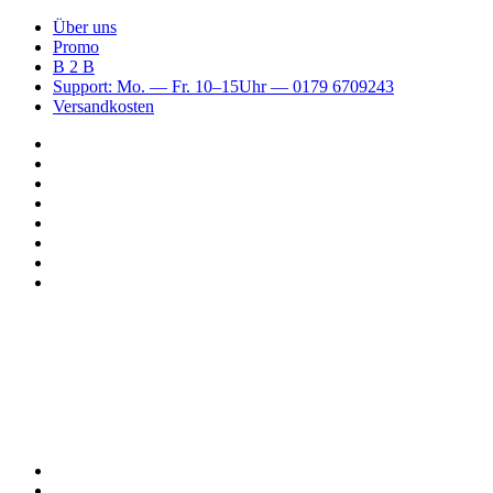
Über uns
Promo
B 2 B
Support: Mo. — Fr. 10–15Uhr — 0179 6709243
Versandkosten
Suchen
nach
WhatsApp
TikTok
Spotify
Instagram
YouTube
Pinterest
Facebook
Menü
Suchen