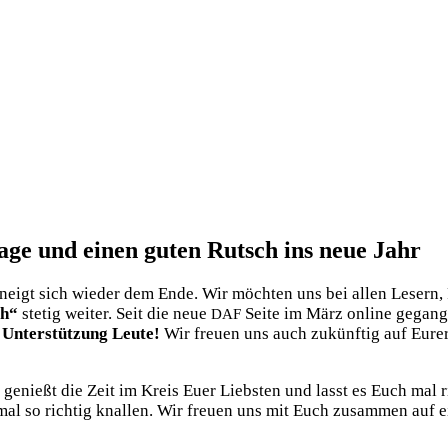
age und einen guten Rutsch ins neue Jahr
n neigt sich wie­der dem Ende. Wir möch­ten uns bei allen Lesern,
ch“
ste­tig wei­ter. Seit die neue
Sei­te im März online gegan­g
DAF
 Unter­stüt­zung Leu­te!
Wir freu­en uns auch zukünf­tig auf Eurer L
, genießt die Zeit im Kreis Euer Liebs­ten und lasst es Euch mal
al so rich­tig knal­len. Wir freu­en uns mit Euch zusam­men auf ei