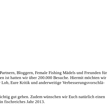
 Part­nern, Blog­gern, Fema­le Fishing Mädels und Freun­den für
en ist hat­ten wir über 200.000 Besu­che. Hier­mit möch­ten wir
ob, Eure Kri­tik und ander­wei­ti­ge Ver­bes­se­rungs­vor­schlä­
 rich­tig gut gehen. Zudem wün­schen wir Euch natür­lich einen
n fisch­rei­ches Jahr 2013.