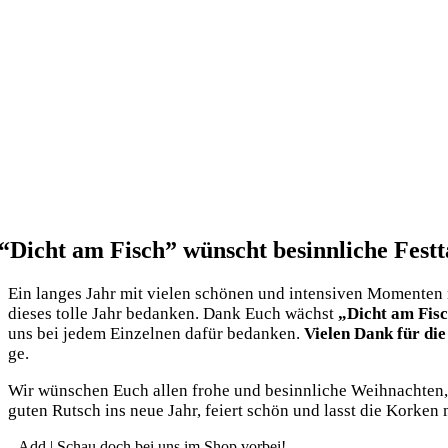
“
Dicht am Fisch” wünscht besinnliche Festt
Ein lan­ges Jahr mit vie­len schö­nen und inten­si­ven Momen­te
die­ses tol­le Jahr bedan­ken. Dank Euch wächst
„Dicht am Fis
uns bei jedem Ein­zel­nen dafür bedan­ken.
Vie­len Dank für die
ge.
Wir wün­schen Euch allen fro­he und besinn­li­che Weih­nach­ten
guten Rutsch ins neue Jahr, fei­ert schön und lasst die Kor­ken m
Add | Schau doch bei uns im Shop vorbei!