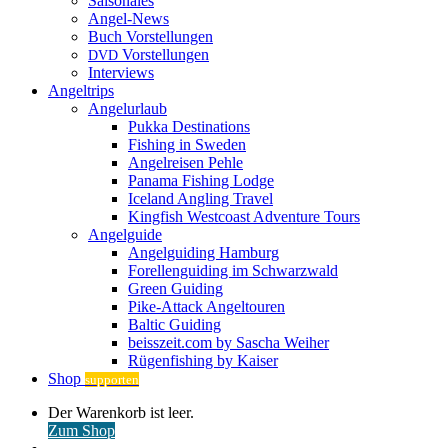
Saisonales
Angel-News
Buch Vorstellungen
Vorstellungen
DVD
Interviews
Angeltrips
Angelurlaub
Pukka Destinations
Fishing in Sweden
Angelreisen Pehle
Panama Fishing Lodge
Iceland Angling Travel
Kingfish Westcoast Adventure Tours
Angelguide
Angelguiding Hamburg
Forellenguiding im Schwarzwald
Green Guiding
Pike-Attack Angeltouren
Baltic Guiding
beisszeit.com by Sascha Weiher
Rügenfishing by Kaiser
Shop
supporten
Warenkorb
Der Warenkorb ist leer.
ansehen
Zum Shop
Anmelden