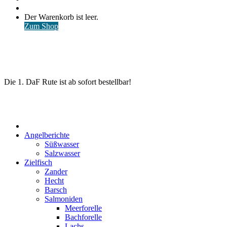
nach
Anmelden
Warenkorb
Der Warenkorb ist leer.
ansehen
Zum Shop
Die 1. DaF Rute ist ab sofort bestellbar!
Start
Angelberichte
Süßwasser
Salzwasser
Zielfisch
Zander
Hecht
Barsch
Salmoniden
Meerforelle
Bachforelle
Lachs