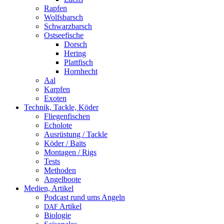
Rapfen
Wolfsbarsch
Schwarzbarsch
Ostseefische
Dorsch
Hering
Plattfisch
Hornhecht
Aal
Karpfen
Exoten
Technik, Tackle, Köder
Fliegenfischen
Echolote
Ausrüstung / Tackle
Köder / Baits
Montagen / Rigs
Tests
Methoden
Angelboote
Medien, Artikel
Podcast rund ums Angeln
Artikel
DAF
Biologie