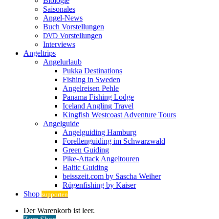
Biologie
Saisonales
Angel-News
Buch Vorstellungen
Vorstellungen
DVD
Interviews
Angeltrips
Angelurlaub
Pukka Destinations
Fishing in Sweden
Angelreisen Pehle
Panama Fishing Lodge
Iceland Angling Travel
Kingfish Westcoast Adventure Tours
Angelguide
Angelguiding Hamburg
Forellenguiding im Schwarzwald
Green Guiding
Pike-Attack Angeltouren
Baltic Guiding
beisszeit.com by Sascha Weiher
Rügenfishing by Kaiser
Shop
supporten
Warenkorb
Der Warenkorb ist leer.
ansehen