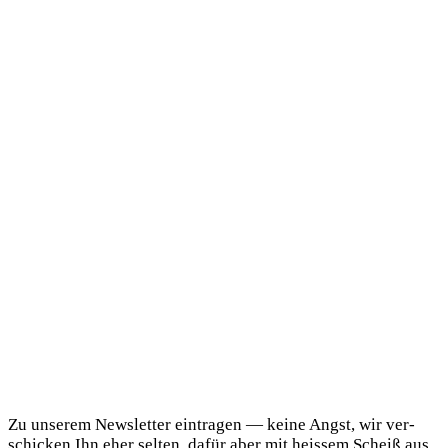
DaF Newsletter
Zu unse­rem News­let­ter ein­tra­gen — kei­ne Angst, wir ver­
schi­cken Ihn eher sel­ten, dafür aber mit heis­sem Scheiß aus