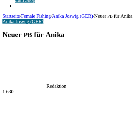
Zum Shop
Anmelden
Startseite
/
Female Fishing
/
Anika Joswig (GER)
/
Neuer
für Anika
PB
Anika Joswig (GER)
Neuer
für Anika
PB
Redaktion
1
630