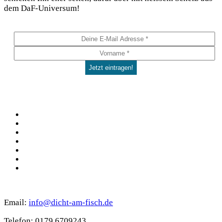
dem DaF-Universum!
Social
Facebook
Pinterest
YouTube
Instagram
Spotify
TikTok
WhatsApp
Kontakt
Email:
info@dicht-am-fisch.de
Tele­fon: 0179 6709243