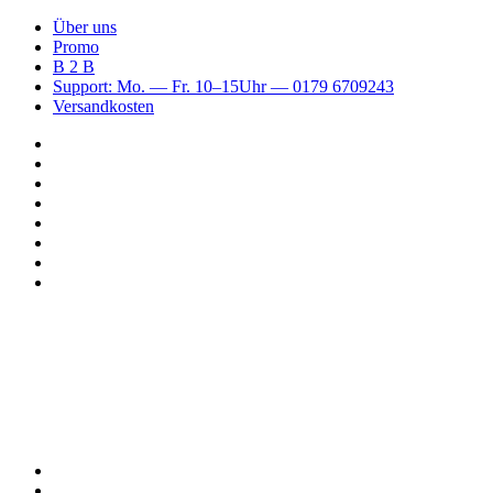
Über uns
Promo
B 2 B
Support: Mo. — Fr. 10–15Uhr — 0179 6709243
Versandkosten
Suchen
nach
WhatsApp
TikTok
Spotify
Instagram
YouTube
Pinterest
Facebook
Menü
Suchen