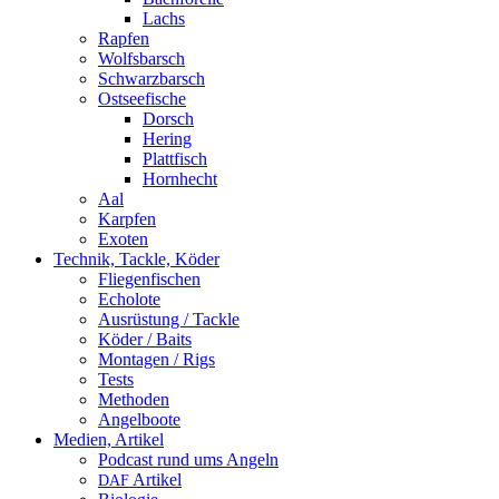
Lachs
Rapfen
Wolfsbarsch
Schwarzbarsch
Ostseefische
Dorsch
Hering
Plattfisch
Hornhecht
Aal
Karpfen
Exoten
Technik, Tackle, Köder
Fliegenfischen
Echolote
Ausrüstung / Tackle
Köder / Baits
Montagen / Rigs
Tests
Methoden
Angelboote
Medien, Artikel
Podcast rund ums Angeln
Artikel
DAF