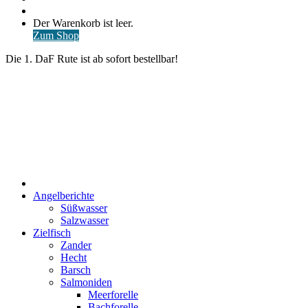
nach
Anmelden
Warenkorb
Der Warenkorb ist leer.
ansehen
Zum Shop
Die 1. DaF Rute ist ab sofort bestellbar!
Start
Angelberichte
Süßwasser
Salzwasser
Zielfisch
Zander
Hecht
Barsch
Salmoniden
Meerforelle
Bachforelle