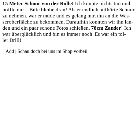
15 Meter Schnur von der Rol­le!
Ich konn­te nichts tun und
hoff­te nur…Bitte blei­be dran! Als er end­lich auf­hör­te Schnur
zu neh­men, war er müde und es gelang mir, ihn an die Was­
ser­ober­flä­che zu bekom­men. Dar­auf­hin konn­ten wir ihn lan­
den und ein paar schö­ne Fotos schie­ßen.
78cm Zan­der!
Ich
war über­glück­lich und bin es immer noch. Es war ein tol­
ler Drill!
Add | Schau doch bei uns im Shop vorbei!