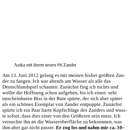
Anika mit ihrem neu­en
Zander
PB
Am 13. Juni 2012 gelang es mir mei­nen bis­her größ­ten Zan­
der zu fan­gen. Ich war abends am Was­ser als alle das
Deutsch­land­spiel schau­ten. Zunächst fing ich nichts und
woll­te die Hoff­nung schon auf­ge­ben, bis ich einen sehr
unschein­ba­ren Biss in der Rute spür­te, der sich aber spä­ter
als ein schö­nes Exem­plar von Zan­der ent­pupp­te. Zunächst
spür­te ich ein Paar har­te Kopf­schlä­ge des Zan­ders und wuss­
te sofort, dass dies einer von den Grö­ße­ren sein muss. Ich
ver­such­te ihn an die Was­ser­ober­flä­che zu bekom­men, was
ihm aber gar nicht pass­te.
Er zog los und nahm mir ca. 10–