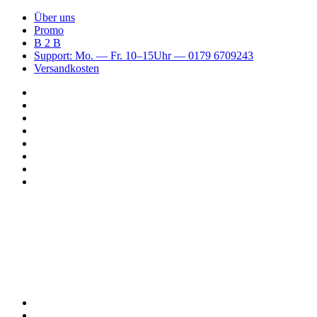
Über uns
Promo
B 2 B
Support: Mo. — Fr. 10–15Uhr — 0179 6709243
Versandkosten
Suchen
nach
WhatsApp
TikTok
Spotify
Instagram
YouTube
Pinterest
Facebook
Menü
Suchen