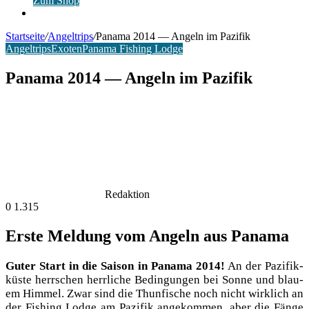
Zum Shop
Anmelden
Startseite
/
Angeltrips
/
Panama 2014 — Angeln im Pazifik
Angeltrips
Exoten
Panama Fishing Lodge
Panama 2014 — Angeln im Pazifik
Redaktion
0
1.315
Erste Meldung vom Angeln aus Panama
Guter Start in die Sai­son in Pana­ma 2014!
An der Pazi­fik­
küs­te herr­schen herr­li­che Bedin­gun­gen bei Son­ne und blau­
em Him­mel. Zwar sind die Thun­fi­sche noch nicht wirk­lich an
der Fishing Lodge am Pazi­fik ange­kom­men, aber die Fän­ge