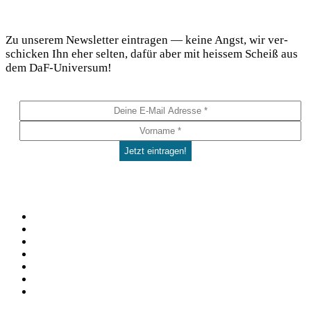
DaF Newsletter
Zu unse­rem News­let­ter ein­tra­gen — kei­ne Angst, wir ver­
schi­cken Ihn eher sel­ten, dafür aber mit heis­sem Scheiß aus
dem DaF-Universum!
Social
Facebook
Pinterest
YouTube
Instagram
Spotify
TikTok
WhatsApp