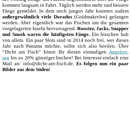
kom­men lang­sam in Fahrt. Täg­lich wer­den mehr und bes­se­re
Fän­ge gemel­det. In dem noch jun­gen Jahr konn­ten zudem
außer­ge­w­ähn­lich vie­le Dora­dos
(Gold­ma­kre­len) gefan­gen
wer­den. Aber eigent­lich war das Fischen um die gesam­ten
vor­ge­la­ger­ten Inseln her­vor­ra­gend.
Roos­ter, Jacks, Snap­per
und Snook waren die häu­figs­ten Fän­ge.
Ein biss­chen halt
von allem. Ein paar Slots sind in 2014 noch frei, wer die­ses
Jahr nach Pana­ma möch­te, soll­te sich also beei­len. Über
“Dicht am Fisch” könnt Ihr die­sen ein­ma­li­gen
Angel­rei­
sen
bis zu 20% güns­ti­ger buchen! Bei Inter­es­se ein­fach eine
Mail an: info@dicht-am-fisch.de.
Es fol­gen nun ein paar
Bil­der aus dem Süden!