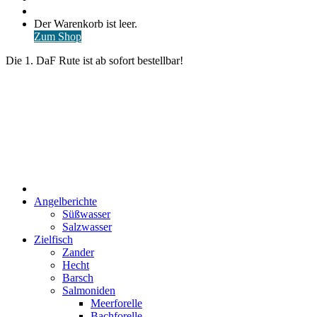
nach
Anmelden
Warenkorb
Der Warenkorb ist leer.
ansehen
Zum Shop
Die 1. DaF Rute ist ab sofort bestellbar!
Start
Angelberichte
Süßwasser
Salzwasser
Zielfisch
Zander
Hecht
Barsch
Salmoniden
Meerforelle
Bachforelle