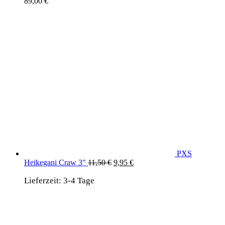
89,00
€
PXS
Ursprünglicher
Aktueller
Heikegani Craw 3"
11,50
€
9,95
€
Preis
Preis
Lieferzeit:
3-4 Tage
war:
ist:
11,50 €
9,95 €.