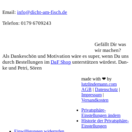
Kontakt
Email:
info@dicht-am-fisch.de
Tele­fon: 0179 6709243
Support
Gefällt Dir was
wir machen?
Als Dan­ke­schön und Moti­va­ti­on wäre es super, wenn Du uns
durch Bestel­lun­gen im
DaF Shop
unter­stüt­zen wür­dest. Dan­
ke und Petri, Sören
made with ❤ by
lutzlindemann.com
AGB
|
Datenschutz
|
Impressum
|
Versandkosten
Privatsphäre-
Einstellungen ändern
Historie der Privatsphäre-
Einstellungen
Einwilligungen widerrufen