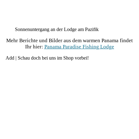
Son­nen­un­ter­gang an der Lodge am Pazifik
Mehr Berich­te und Bil­der aus dem war­men Pana­ma fin­det
Ihr hier:
Pana­ma Para­di­se Fishing Lodge
Add | Schau doch bei uns im Shop vorbei!