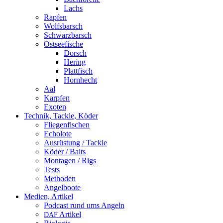
Lachs
Rapfen
Wolfsbarsch
Schwarzbarsch
Ostseefische
Dorsch
Hering
Plattfisch
Hornhecht
Aal
Karpfen
Exoten
Technik, Tackle, Köder
Fliegenfischen
Echolote
Ausrüstung / Tackle
Köder / Baits
Montagen / Rigs
Tests
Methoden
Angelboote
Medien, Artikel
Podcast rund ums Angeln
Artikel
DAF