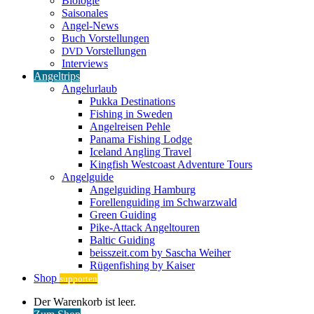
Biologie
Saisonales
Angel-News
Buch Vorstellungen
Vorstellungen
DVD
Interviews
Angeltrips
Angelurlaub
Pukka Destinations
Fishing in Sweden
Angelreisen Pehle
Panama Fishing Lodge
Iceland Angling Travel
Kingfish Westcoast Adventure Tours
Angelguide
Angelguiding Hamburg
Forellenguiding im Schwarzwald
Green Guiding
Pike-Attack Angeltouren
Baltic Guiding
beisszeit.com by Sascha Weiher
Rügenfishing by Kaiser
Shop
supporten
Warenkorb
Der Warenkorb ist leer.
ansehen