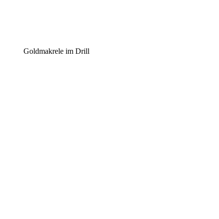
Gold­ma­kre­le im Drill