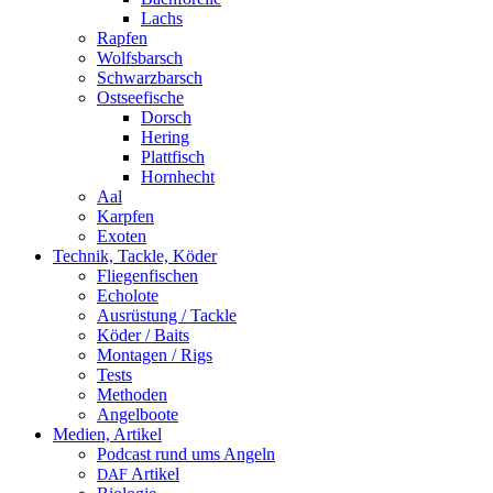
Lachs
Rapfen
Wolfsbarsch
Schwarzbarsch
Ostseefische
Dorsch
Hering
Plattfisch
Hornhecht
Aal
Karpfen
Exoten
Technik, Tackle, Köder
Fliegenfischen
Echolote
Ausrüstung / Tackle
Köder / Baits
Montagen / Rigs
Tests
Methoden
Angelboote
Medien, Artikel
Podcast rund ums Angeln
Artikel
DAF