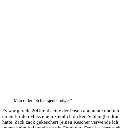
Mar­co der “Schlan­gen­bän­di­ger”
Es war gera­de 20Uhr als eine der Posen abtauch­te und ich
einen für den Fluss einen ziem­lich dicken Schläng­ler dran
hat­te. Zack zack geke­schert (einen Kescher ver­wen­de ich
immer beim Aal­an­geln da die Gefahr zu Groß ist, dass sich