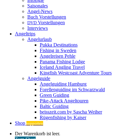
Biologie
Saisonales
Angel-News
Buch Vorstellungen
Vorstellungen
DVD
Interviews
Angeltrips
Angelurlaub
Pukka Destinations
Fishing in Sweden
Angelreisen Pehle
Panama Fishing Lodge
Iceland Angling Travel
Kingfish Westcoast Adventure Tours
Angelguide
Angelguiding Hamburg
Forellenguiding im Schwarzwald
Green Guiding
Pike-Attack Angeltouren
Baltic Guiding
beisszeit.com by Sascha Weiher
Rügenfishing by Kaiser
Shop
supporten
Warenkorb
Der Warenkorb ist leer.
ansehen