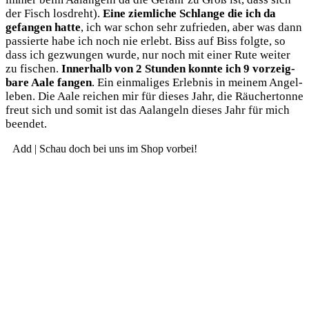
der Fisch los­dreht).
Eine ziem­li­che Schlan­ge die ich da
gefan­gen hat­te
, ich war schon sehr zufrie­den, aber was dann
pas­sier­te habe ich noch nie erlebt. Biss auf Biss folg­te, so
dass ich gezwun­gen wur­de, nur noch mit einer Rute wei­ter
zu fischen.
Inner­halb von 2 Stun­den konn­te ich 9 vor­zeig­
ba­re Aale fan­gen
. Ein ein­ma­li­ges Erleb­nis in mei­nem Angel­
le­ben. Die Aale rei­chen mir für die­ses Jahr, die Räu­cher­ton­ne
freut sich und somit ist das Aal­an­geln die­ses Jahr für mich
beendet.
Add | Schau doch bei uns im Shop vorbei!