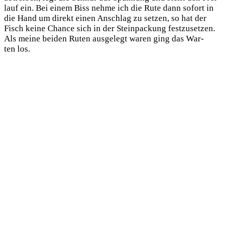
lauf ein. Bei einem Biss neh­me ich die Rute dann sofort in
die Hand um direkt einen Anschlag zu set­zen, so hat der
Fisch kei­ne Chan­ce sich in der Stein­pa­ckung fest­zu­set­zen.
Als mei­ne bei­den Ruten aus­ge­legt waren ging das War­
ten los.