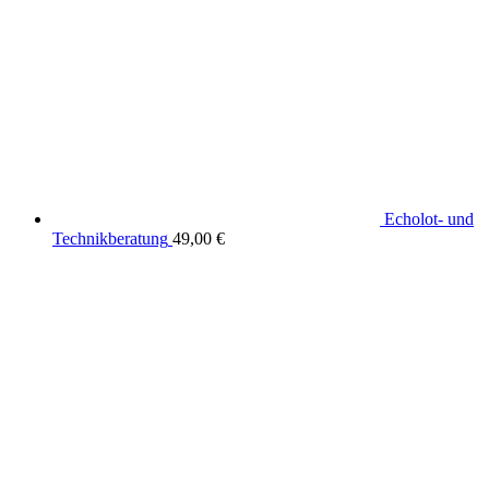
Echolot- und
Technikberatung
49,00
€
wird unterstützt von:
DAF