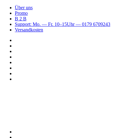
Über uns
Promo
B 2 B
Support: Mo. — Fr. 10–15Uhr — 0179 6709243
Versandkosten
Suchen
nach
WhatsApp
TikTok
Spotify
Instagram
YouTube
Pinterest
Facebook
Menü
Suchen