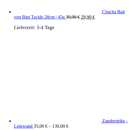
Chacha Bait
Ursprünglicher
Aktueller
von Bim Tackle 28cm | 45g
39,90
€
29,90
€
Preis
Preis
Lieferzeit:
3-4 Tage
war:
ist:
39,90 €
29,90 €.
Zanderstrike -
Leinwand
35,00
€
–
130,00
€