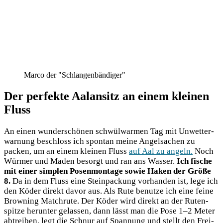
Marco der "Schlangenbändiger"
Der perfekte Aalansitz an einem kleinen
Fluss
An einen wun­der­schö­nen schwül­war­men Tag mit Unwet­ter­
war­nung beschloss ich spon­tan mei­ne Angel­sa­chen zu
packen, um an einem klei­nen Fluss
auf Aal zu angeln.
Noch
Wür­mer und Maden besorgt und ran ans Was­ser.
Ich fische
mit einer simp­len Posen­mon­ta­ge sowie Haken der Grö­ße
8.
Da in dem Fluss eine Stein­pa­ckung vor­han­den ist, lege ich
den Köder direkt davor aus. Als Rute benut­ze ich eine fei­ne
Brow­ning Match­ru­te. Der Köder wird direkt an der Ruten­
spit­ze her­un­ter gelas­sen, dann lässt man die Pose 1–2 Meter
abtrei­ben, legt die Schnur auf Span­nung und stellt den Frei­