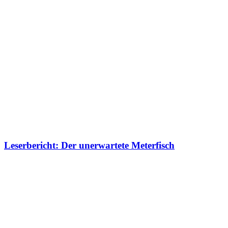
Das könnte Dich auch interessieren
Leserbericht: Der unerwartete Meterfisch