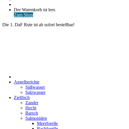
nach
Anmelden
Warenkorb
Der Warenkorb ist leer.
ansehen
Zum Shop
Die 1. DaF Rute ist ab sofort bestellbar!
Start
Angelberichte
Süßwasser
Salzwasser
Zielfisch
Zander
Hecht
Barsch
Salmoniden
Meerforelle
Bachforelle