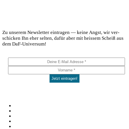
DaF Newsletter
Zu unse­rem News­let­ter ein­tra­gen — kei­ne Angst, wir ver­
schi­cken Ihn eher sel­ten, dafür aber mit heis­sem Scheiß aus
dem DaF-Universum!
Social
Facebook
Pinterest
YouTube
Instagram
Spotify