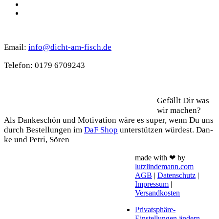
TikTok
WhatsApp
Kontakt
Email:
info@dicht-am-fisch.de
Tele­fon: 0179 6709243
Support
Gefällt Dir was
wir machen?
Als Dan­ke­schön und Moti­va­ti­on wäre es super, wenn Du uns
durch Bestel­lun­gen im
DaF Shop
unter­stüt­zen wür­dest. Dan­
ke und Petri, Sören
made with ❤ by
lutzlindemann.com
AGB
|
Datenschutz
|
Impressum
|
Versandkosten
Privatsphäre-
Einstellungen ändern