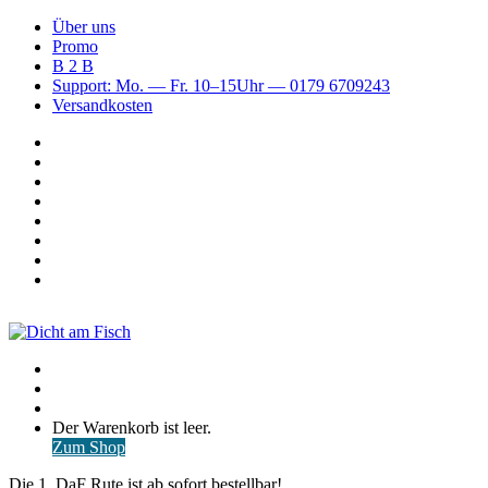
Über uns
Promo
B 2 B
Support: Mo. — Fr. 10–15Uhr — 0179 6709243
Versandkosten
Suchen
nach
WhatsApp
TikTok
Spotify
Instagram
YouTube
Pinterest
Facebook
Menü
Suchen
nach
Anmelden
Warenkorb
Der Warenkorb ist leer.
ansehen
Zum Shop
Die 1. DaF Rute ist ab sofort bestellbar!