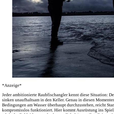
*Anzei­ge*
Jeder ambi­tio­nier­te Raub­fisch­ang­ler kennt die­se Situa­ti­on
sin­ken unauf­halt­sam in den Kel­ler. Genau in die­sen Momen­ten
Bedin­gun­gen am Was­ser über­haupt durch­zu­ste­hen, reicht Sta
kom­pro­miss­los funk­tio­niert. Hier kommt Aus­rüs­tung ins Spiel,