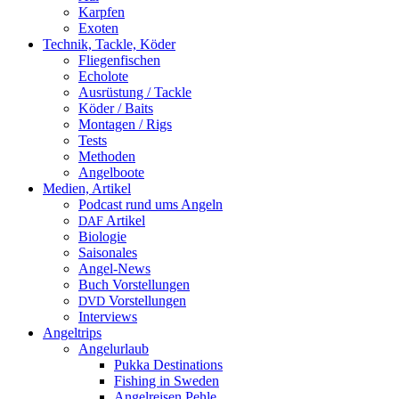
Karpfen
Exoten
Technik, Tackle, Köder
Fliegenfischen
Echolote
Ausrüstung / Tackle
Köder / Baits
Montagen / Rigs
Tests
Methoden
Angelboote
Medien, Artikel
Podcast rund ums Angeln
Artikel
DAF
Biologie
Saisonales
Angel-News
Buch Vorstellungen
Vorstellungen
DVD
Interviews
Angeltrips
Angelurlaub
Pukka Destinations
Fishing in Sweden
Angelreisen Pehle