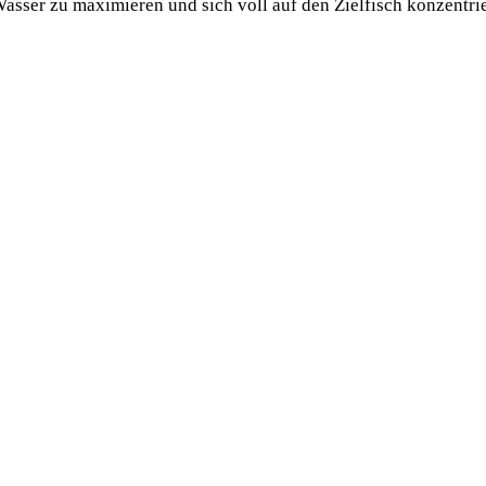
as­ser zu maxi­mie­ren und sich voll auf den Ziel­fisch kon­zen­tr