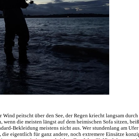
: Der Wind peitscht über den See, der Regen kriecht lang­sam durch 
, wenn die meis­ten längst auf dem hei­mi­schen Sofa sit­zen, bei­ß
n­dard-Beklei­dung meis­tens nicht aus. Wer stun­den­lang am Ufer
 die eigent­lich für ganz ande­re, noch extre­me­re Ein­sät­ze kon­z