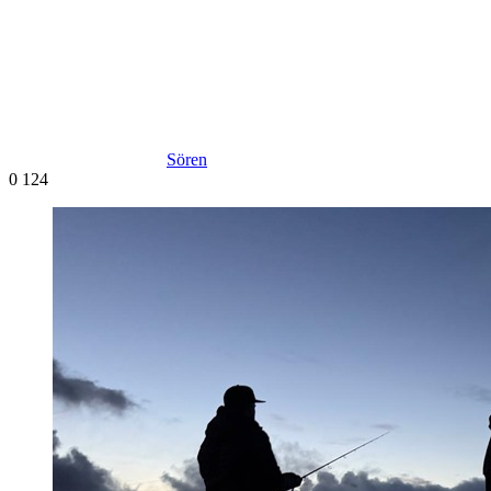
Sören
0
124