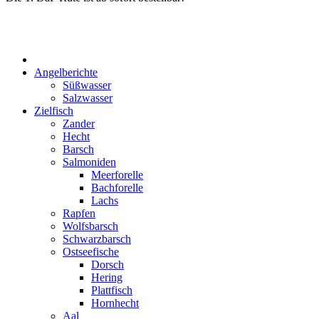
Start
Angelberichte
Süßwasser
Salzwasser
Zielfisch
Zander
Hecht
Barsch
Salmoniden
Meerforelle
Bachforelle
Lachs
Rapfen
Wolfsbarsch
Schwarzbarsch
Ostseefische
Dorsch
Hering
Plattfisch
Hornhecht
Aal