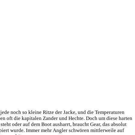
jede noch so klei­ne Rit­ze der Jacke, und die Tem­pe­ra­tu­ren
en oft die kapi­ta­len Zan­der und Hech­te. Doch um die­se har­ten
 steht oder auf dem Boot aus­harrt, braucht Gear, das abso­lut
i­piert wur­de. Immer mehr Ang­ler schwö­ren mitt­ler­wei­le auf