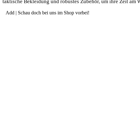
tak­ti­sche Beklei­dung und robus­tes Zube­hör, um ihre Zeit am W
Add | Schau doch bei uns im Shop vorbei!