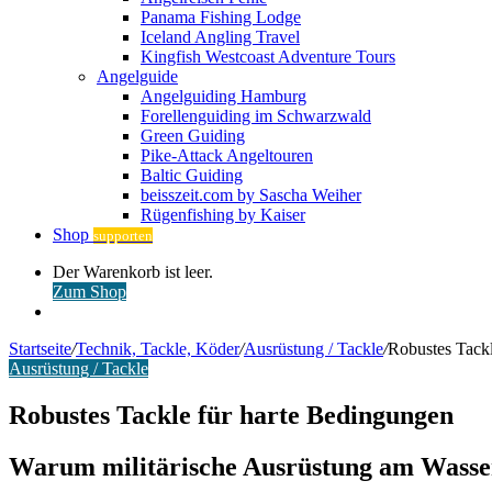
Panama Fishing Lodge
Iceland Angling Travel
Kingfish Westcoast Adventure Tours
Angelguide
Angelguiding Hamburg
Forellenguiding im Schwarzwald
Green Guiding
Pike-Attack Angeltouren
Baltic Guiding
beisszeit.com by Sascha Weiher
Rügenfishing by Kaiser
Shop
supporten
Warenkorb
Der Warenkorb ist leer.
ansehen
Zum Shop
Anmelden
Startseite
/
Technik, Tackle, Köder
/
Ausrüstung / Tackle
/
Robustes Tackl
Ausrüstung / Tackle
Robustes Tackle für harte Bedingungen
Warum militärische Ausrüstung am Wasse