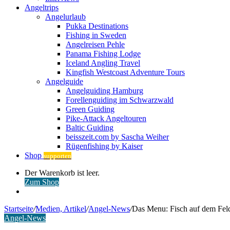
Angeltrips
Angelurlaub
Pukka Destinations
Fishing in Sweden
Angelreisen Pehle
Panama Fishing Lodge
Iceland Angling Travel
Kingfish Westcoast Adventure Tours
Angelguide
Angelguiding Hamburg
Forellenguiding im Schwarzwald
Green Guiding
Pike-Attack Angeltouren
Baltic Guiding
beisszeit.com by Sascha Weiher
Rügenfishing by Kaiser
Shop
supporten
Warenkorb
Der Warenkorb ist leer.
ansehen
Zum Shop
Anmelden
Startseite
/
Medien, Artikel
/
Angel-News
/
Das Menu: Fisch auf dem Feld
Angel-News