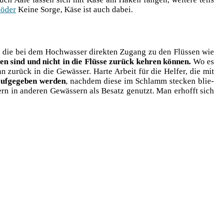
ö­der
Kei­ne Sor­ge, Käse ist auch dabei.
n, die bei dem Hoch­was­ser direk­ten Zugang zu den Flüs­sen wie
en sind und nicht in die Flüs­se zurück keh­ren kön­nen.
Wo es
nn zurück in die Gewäs­ser. Har­te Arbeit für die Hel­fer, die mit
uf­ge­ge­ben wer­den
, nach­dem die­se im Schlamm ste­cken blie­
­dern in ande­ren Gewäs­sern als Besatz genutzt. Man erhofft sich