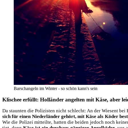
Barschangeln im Winter - so schön kann's sein
Klischee erfüllt: Holländer angelten mit Käse, aber le
Da staun­ten die Poli­zis­ten nicht schlecht: An der Wie­sent bei 
sich für einen Nie­der­län­der gehört, mit Käse als Köder bes
Wie die Poli­zei mit­teil­te, hat­ten die bei­den jedoch noch kei­
tigt, denn
Käse ist ein durch­aus gän­gi­ger Angel­kö­der
, vor 