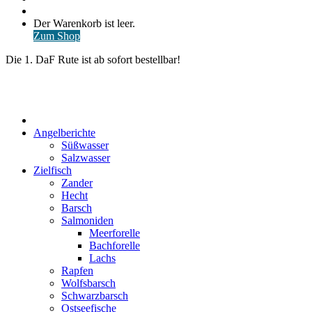
nach
Anmelden
Warenkorb
Der Warenkorb ist leer.
ansehen
Zum Shop
Die 1. DaF Rute ist ab sofort bestellbar!
Start
Angelberichte
Süßwasser
Salzwasser
Zielfisch
Zander
Hecht
Barsch
Salmoniden
Meerforelle
Bachforelle
Lachs
Rapfen
Wolfsbarsch
Schwarzbarsch
Ostseefische