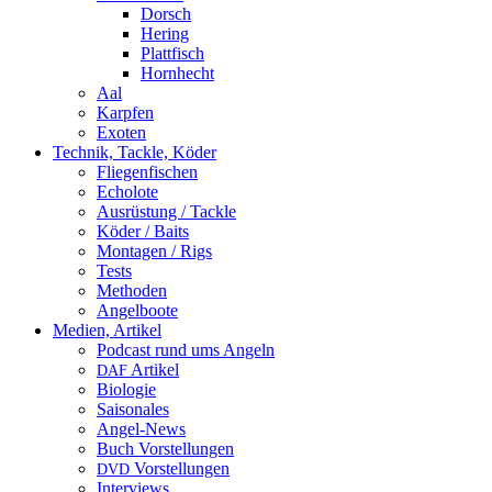
Dorsch
Hering
Plattfisch
Hornhecht
Aal
Karpfen
Exoten
Technik, Tackle, Köder
Fliegenfischen
Echolote
Ausrüstung / Tackle
Köder / Baits
Montagen / Rigs
Tests
Methoden
Angelboote
Medien, Artikel
Podcast rund ums Angeln
Artikel
DAF
Biologie
Saisonales
Angel-News
Buch Vorstellungen
Vorstellungen
DVD
Interviews