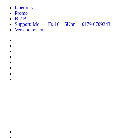
Über uns
Promo
B 2 B
Support: Mo. — Fr. 10–15Uhr — 0179 6709243
Versandkosten
Suchen
nach
WhatsApp
TikTok
Spotify
Instagram
YouTube
Pinterest
Facebook
Menü
Suchen