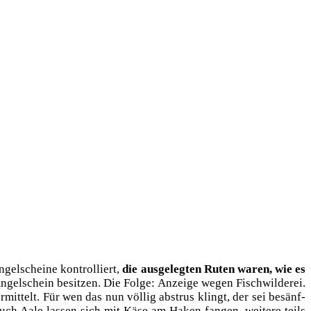
el­schei­ne kon­trol­liert,
die aus­ge­leg­ten Ruten waren, wie es
gel­schein besit­zen. Die Fol­ge: Anzei­ge wegen Fisch­wil­de­rei.
r­mit­telt. Für wen das nun völ­lig abstrus klingt, der sei besänf­
uch Aale las­sen sich mit Käse am Haken fan­gen, wei­te­re teils