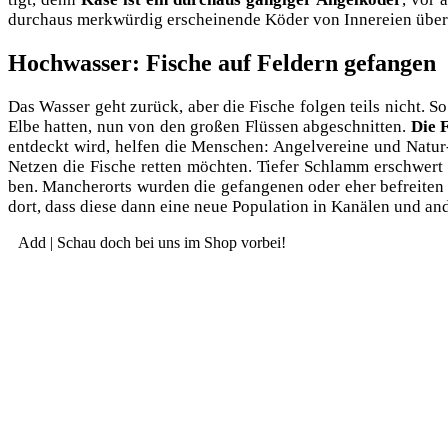
durch­aus merk­wür­dig erschei­nen­de Köder von Inne­rei­en über
Hochwasser: Fische auf Feldern gefangen
Das Was­ser geht zurück, aber die Fische fol­gen teils nicht. S
Elbe hat­ten, nun von den gro­ßen Flüs­sen abge­schnit­ten.
Die F
ent­deckt wird, hel­fen die Men­schen: Angel­ver­ei­ne und Natur-
Net­zen die Fische ret­ten möch­ten. Tie­fer Schlamm erschwer
ben. Man­cher­orts wur­den die gefan­ge­nen oder eher befrei­ten
dort, dass die­se dann eine neue Popu­la­ti­on in Kanä­len und and
Add | Schau doch bei uns im Shop vorbei!