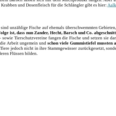
 Krab­ben und Dosen­fleisch für die Schläng­ler gibt es hier:
Aal­k
o sind unzäh­li­ge Fische auf ehe­mals über­schwemm­ten Gebie­te
ol­ge ist, dass nun Zan­der, Hecht, Barsch und Co. abge­schnit­t
 sowie Tier­schutz­ver­ei­ne fan­gen die Fische und set­zen sie da
t die Arbeit unge­mein und
schon vie­le Gum­mi­stie­fel muss­ten a
 Tie­re jedoch nicht in ihre Stamm­ge­wäs­ser zurück­ge­setzt, son
e­ren Flüs­sen bilden.