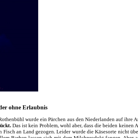
ider ohne Erlaubnis
Rothen­bühl wur­de ein Pär­chen aus den Nie­der­lan­den auf ihre Ang
tückt.
Das ist kein Pro­blem, wohl aber, dass die bei­den kei­nen An
nen Fisch an Land gezo­gen. Lei­der wur­de die Käse­sor­te nicht übe
allem Bar­ben las­sen sich mit dem Milch­pro­dukt fan­gen. Aber a