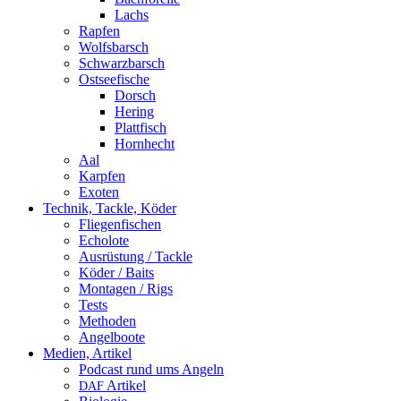
Lachs
Rapfen
Wolfsbarsch
Schwarzbarsch
Ostseefische
Dorsch
Hering
Plattfisch
Hornhecht
Aal
Karpfen
Exoten
Technik, Tackle, Köder
Fliegenfischen
Echolote
Ausrüstung / Tackle
Köder / Baits
Montagen / Rigs
Tests
Methoden
Angelboote
Medien, Artikel
Podcast rund ums Angeln
Artikel
DAF