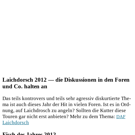
Laichdorsch 2012 — die Diskussionen in den Foren
und Co. halten an
Das teils kon­tro­vers und teils sehr agres­siv dis­k­ur­tier­te The­
ma ist auch die­ses Jahr der Hit in vie­len Foren. Ist es in Ord­
nung, auf Laich­drosch zu angeln? Soll­ten die Kut­ter die­se
Tou­ren gar nicht erst anbie­ten? Mehr zu dem The­ma:
DAF
Laich­dorsch
Fisch des Jahres 2012