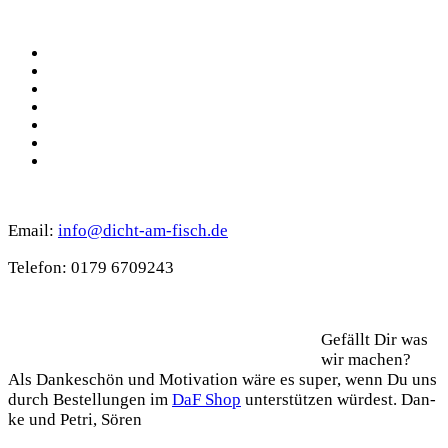
Social
Facebook
Pinterest
YouTube
Instagram
Spotify
TikTok
WhatsApp
Kontakt
Email:
info@dicht-am-fisch.de
Tele­fon: 0179 6709243
Support
Gefällt Dir was
wir machen?
Als Dan­ke­schön und Moti­va­ti­on wäre es super, wenn Du uns
durch Bestel­lun­gen im
DaF Shop
unter­stüt­zen wür­dest. Dan­
ke und Petri, Sören