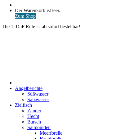
nach
Anmelden
Warenkorb
Der Warenkorb ist leer.
ansehen
Zum Shop
Die 1. DaF Rute ist ab sofort bestellbar!
Start
Angelberichte
Süßwasser
Salzwasser
Zielfisch
Zander
Hecht
Barsch
Salmoniden
Meerforelle
Bachforelle