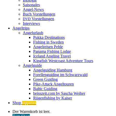
Biologie
Saisonales
Angel-News
Buch Vorstellungen
Vorstellungen
DVD
Interviews
Angeltrips
Angelurlaub
Pukka Destinations
Fishing in Sweden
Angelreisen Pehle
Panama Fishing Lodge
Iceland Angling Travel
Kingfish Westcoast Adventure Tours
Angelguide
Angelguiding Hamburg
Forellenguiding im Schwarzwald
Green Guiding
Pike-Attack Angeltouren
Baltic Guiding
beisszeit.com by Sascha Weiher
Rügenfishing by Kaiser
Shop
supporten
Warenkorb
Der Warenkorb ist leer.
ansehen