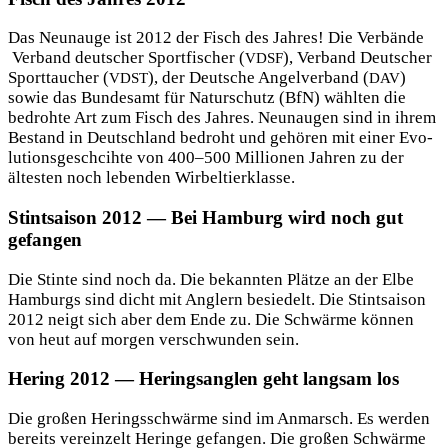
Das Neun­au­ge ist 2012 der Fisch des Jah­res! Die Ver­bän­de
Ver­band deut­scher Sport­fi­scher (
), Ver­band Deut­scher
VDSF
Sport­tau­cher (
), der Deut­sche Angel­ver­band (
)
VDST
DAV
sowie das Bun­des­amt für Natur­schutz (BfN) wähl­ten die
bedroh­te Art zum Fisch des Jah­res. Neun­au­gen sind in ihrem
Bestand in Deutsch­land bedroht und gehö­ren mit einer Evo­
lu­ti­ons­geschcih­te von 400–500 Mil­lio­nen Jah­ren zu der
ältes­ten noch leben­den Wirbeltierklasse.
Stintsaison 2012 — Bei Hamburg wird noch gut
gefangen
Die Stin­te sind noch da. Die bekann­ten Plät­ze an der Elbe
Ham­burgs sind dicht mit Ang­lern besie­delt. Die Stint­sai­son
2012 neigt sich aber dem Ende zu. Die Schwär­me kön­nen
von heut auf mor­gen ver­schwun­den sein.
Hering 2012 — Heringsanglen geht langsam los
Die gro­ßen Herings­schwär­me sind im Anmarsch. Es wer­den
bereits ver­ein­zelt Herin­ge gefan­gen. Die gro­ßen Schwär­me