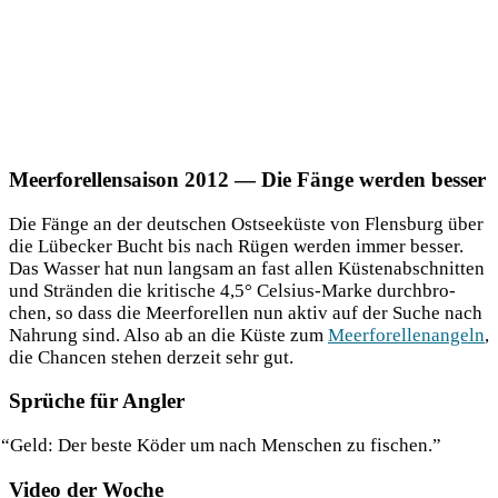
Meerforellensaison 2012 — Die Fänge werden besser
Die Fän­ge an der deut­schen Ost­see­küs­te von Flens­burg über
die Lübe­cker Bucht bis nach Rügen wer­den immer bes­ser.
Das Was­ser hat nun lang­sam an fast allen Küs­ten­ab­schnit­ten
und Strän­den die kri­ti­sche 4,5° Cel­si­us-Mar­ke durch­bro­
chen, so dass die Meer­fo­rel­len nun aktiv auf der Suche nach
Nah­rung sind. Also ab an die Küs­te zum
Meer­fo­rel­len­an­geln
,
die Chan­cen ste­hen der­zeit sehr gut.
Sprüche für Angler
“
Geld: Der bes­te Köder um nach Men­schen zu fischen.”
Video der Woche