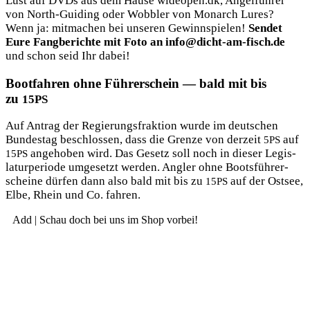
Lust auf DVDs aus dem Hau­se wideopen.dk, Angel­füh­rer
von North-Gui­ding oder Wob­bler von Mon­arch Lures?
Wenn ja: mit­ma­chen bei unse­ren Gewinn­spie­len!
Sen­det
Eure Fang­be­rich­te mit Foto an info@dicht-am-fisch.de
und schon seid Ihr dabei!
Bootfahren ohne Führerschein — bald mit bis
zu
15PS
Auf Antrag der Regie­rungs­frak­ti­on wur­de im deut­schen
Bun­des­tag beschlos­sen, dass die Gren­ze von der­zeit
auf
5PS
ange­ho­ben wird. Das Gesetz soll noch in die­ser Legis­
15PS
la­tur­pe­ri­ode umge­setzt wer­den. Ang­ler ohne Boots­füh­rer­
schei­ne dür­fen dann also bald mit bis zu
auf der Ost­see,
15PS
Elbe, Rhein und Co. fahren.
Add | Schau doch bei uns im Shop vorbei!