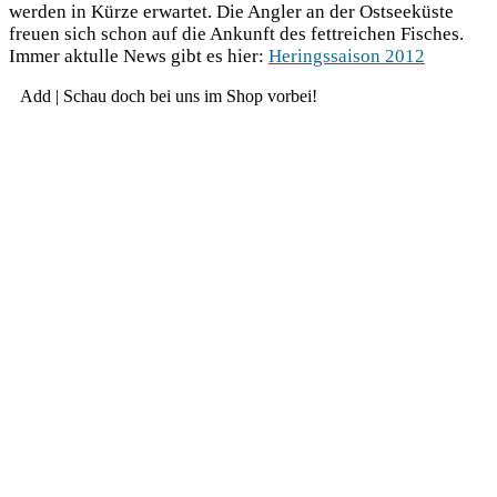
wer­den in Kür­ze erwar­tet. Die Ang­ler an der Ost­see­küs­te
freu­en sich schon auf die Ankunft des fett­rei­chen Fisches.
Immer aktul­le News gibt es hier:
Herings­sai­son 2012
Add | Schau doch bei uns im Shop vorbei!