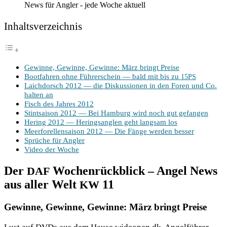
News für Angler - jede Woche aktuell
Inhalts­ver­zeich­nis
Gewin­ne, Gewin­ne, Gewin­ne: März bringt Preise
Boot­fah­ren ohne Füh­rer­schein — bald mit bis zu
15PS
Laich­dorsch 2012 — die Dis­kus­sio­nen in den Foren und Co.
hal­ten an
Fisch des Jah­res 2012
Stint­sai­son 2012 — Bei Ham­burg wird noch gut gefangen
Hering 2012 — Herings­ang­len geht lang­sam los
Meer­fo­rel­len­sai­son 2012 — Die Fän­ge wer­den besser
Sprü­che für Angler
Video der Woche
Der
Wochenrückblick – Angel News
DAF
aus aller Welt
11
KW
Gewinne, Gewinne, Gewinne: März bringt Preise