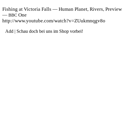
Fishing at Vic­to­ria Falls — Human Pla­net, Rivers, Pre­view
—
One
BBC
http://www.youtube.com/watch?v=ZUukmnqgv8o
Add | Schau doch bei uns im Shop vorbei!