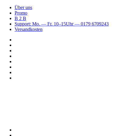
Über uns
Promo
B 2 B
Support: Mo. — Fr. 10–15Uhr — 0179 6709243
Versandkosten
Suchen
nach
WhatsApp
TikTok
Spotify
Instagram
YouTube
Pinterest
Facebook
Menü
Suchen