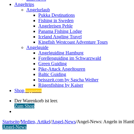
Angeltrips
Angelurlaub
Pukka Destinations
Fishing in Sweden
Angelreisen Pehle
Panama Fishing Lodge
Iceland Angling Travel
Kingfish Westcoast Adventure Tours
Angelguide
Angelguiding Hamburg
Forellenguiding im Schwarzwald
Green Guiding
Pike-Attack Angeltouren
Baltic Guiding
beisszeit.com by Sascha Weiher
Rügenfishing by Kaiser
Shop
supporten
Warenkorb
Der Warenkorb ist leer.
ansehen
Zum Shop
Anmelden
Startseite
/
Medien, Artikel
/
Angel-News
/
Angel-News: Angeln in Hambu
Angel-News