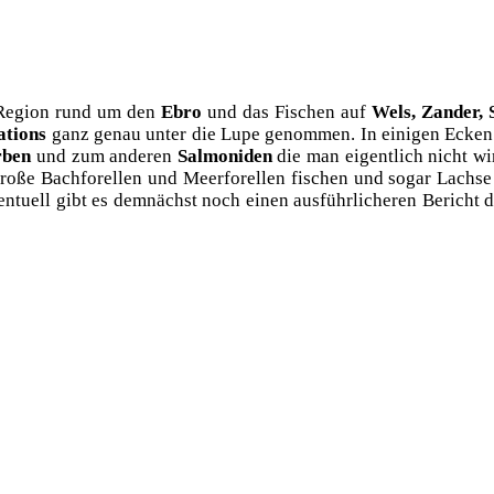
 Regi­on rund um den
Ebro
und das Fischen auf
Wels, Zan­der, 
­ti­ons
ganz genau unter die Lupe genom­men. In eini­gen Ecken Sp
r­ben
und zum ande­ren
Sal­mo­ni­den
die man eigent­lich nicht wir
gro­ße Bach­fo­rel­len und Meer­fo­rel­len fischen und sogar Lach
ven­tu­ell gibt es dem­nächst noch einen aus­führ­li­che­ren Beric