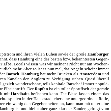
pt­strom und ihren vie­len Buhen sowie der gro­ße
Ham­bur­ger
kannt, dass Ham­burg eine der bes­ten bzw. bekann­tes­ten Gegen­
er Elbe
, Locals wis­sen was wir mei­nen! Nicht nur am Wochen­
ut­lich mehr. Aber so ist es nun mal, das Angeln scheint immer
 der
Barsch
.
Ham­burg
hat mehr Brü­cken als
Ams­ter­dam
und
­ren Kanä­len den Ang­lern zu Ver­fü­gung ste­hen. Qua­si über­all
 gezielt wun­der­schö­ne, teils kapi­ta­le Bar­sche! Immer popu­lä­
ur Elbe antrifft. Der
Rap­fen
ist ein tol­ler Sport­fisch der gera­de
elt mit
Hard­baits
befi­schen kann. Die Bis­se las­sen einem das
ch­te spie­len in der Han­se­stadt eher eine unter­ge­ord­ne­te Rol­le,
ber ein wenig den Gege­ben­hei­ten an, kann man mit unter eine
 Ham­burg ist und bleibt aber ganz klar der Zan­der, gefolgt vom