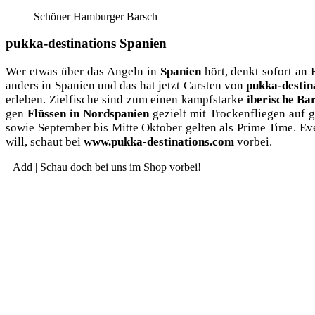
Schö­ner Ham­bur­ger Barsch
pukka-destinations Spanien
Wer etwas über das Angeln in
Spa­ni­en
hört, denkt sofort an
anders in Spa­ni­en und das hat jetzt Cars­ten von
puk­ka-desti­na
erle­ben. Ziel­fi­sche sind zum einen kampf­star­ke
ibe­ri­sche Ba
gen
Flüs­sen in Nord­spa­ni­en
gezielt mit Tro­cken­flie­gen auf 
sowie Sep­tem­ber bis Mit­te Okto­ber gel­ten als Prime Time. E
will, schaut bei
www.pukka-destinations.com
vorbei.
Add | Schau doch bei uns im Shop vorbei!