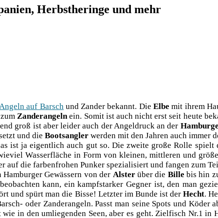
panien, Herbstheringe und mehr
Angeln auf Barsch
und Zan­der bekannt. Die
Elbe
mit ihrem Hau
ch zum
Zan­der­an­geln
ein. Somit ist auch nicht erst seit heu­te be
hend groß ist aber lei­der auch der Angel­druck an der
Ham­bur­g
etzt und die
Boots­ang­ler
wer­den mit den Jah­ren auch immer de
s ist ja eigent­lich auch gut so. Die zwei­te gro­ße Rol­le spielt
ie­viel Was­ser­flä­che in Form von klei­nen, mitt­le­ren und grö­ße
auf die far­ben­fro­hen Pun­ker spe­zia­li­siert und fan­gen zum Teil
en Ham­bur­ger Gewäs­sern von der
Als­ter
über die
Bil­le
bis hin z
beob­ach­ten kann, ein kampf­star­ker Geg­ner ist, den man gezi
ört und spürt man die Bis­se! Letz­ter im Bun­de ist der
Hecht
. He
Barsch- oder Zan­der­an­geln. Passt man sei­ne Spots und Köder a
t wie in den umlie­gen­den Seen, aber es geht. Ziel­fisch Nr.1 in