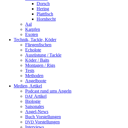
Dorsch
Hering
Plattfisch
Hornhecht
Aal
Karpfen
Exoten
Technik, Tackle, Köder
Fliegenfischen
Echolote
Ausrüstung / Tackle
Köder / Baits
Montagen / Rigs
Tests
Methoden
Angelboote
Medien, Artikel
Podcast rund ums Angeln
Artikel
DAF
Biologie
Saisonales
Angel-News
Buch Vorstellungen
Vorstellungen
DVD
Interviews