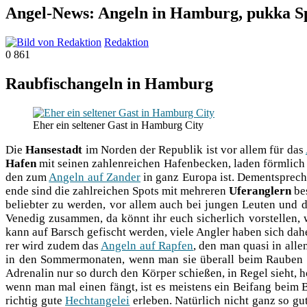
Angel-News: Angeln in Hamburg, pukka S
Redaktion
0
861
Raubfischangeln in Hamburg
Eher ein sel­te­ner Gast in Ham­burg City
Die
Han­se­stadt
im Nor­den der Repu­blik ist vor allem für das
Hafen
mit sei­nen zah­len­rei­chen Hafen­be­cken, laden förm­li
den zum
Angeln auf Zan­der
in ganz Euro­pa ist. Dem­entspre­c
en­de sind die zahl­rei­chen Spots mit meh­re­ren
Ufer­ang­lern
bes
belieb­ter zu wer­den, vor allem auch bei jun­gen Leu­ten und da
Vene­dig zusam­men, da könnt ihr euch sicher­lich vor­stel­len, w
kann auf Barsch gefischt wer­den, vie­le Ang­ler haben sich daher 
rer wird zudem das
Angeln auf Rap­fen
, den man qua­si in all
in den Som­mer­mo­na­ten, wenn man sie über­all beim Rau­ben 
Adre­na­lin nur so durch den Kör­per schie­ßen, in Regel sieht, h
wenn man mal einen fängt, ist es meis­tens ein Bei­fang beim 
rich­tig gute
Hecht­an­ge­lei
erle­ben. Natür­lich nicht ganz so gu