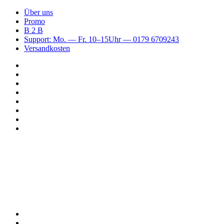
Über uns
Promo
B 2 B
Support: Mo. — Fr. 10–15Uhr — 0179 6709243
Versandkosten
Suchen
nach
WhatsApp
TikTok
Spotify
Instagram
YouTube
Pinterest
Facebook
Menü
Suchen