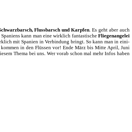
Schwarz­barsch, Fluss­barsch und Karp­fen
. Es geht aber auch
a­ni­ens kann man eine wirk­lich fan­tas­ti­sche
Flie­gen­an­ge­lei
k­lich mit Spa­ni­en in Ver­bin­dung bringt. So kann man in eini­
­se kom­men in den Flüs­sen vor! Ende März bis Mit­te April, Juni
ht die­sem The­ma bei uns. Wer vor­ab schon mal mehr Infos haben