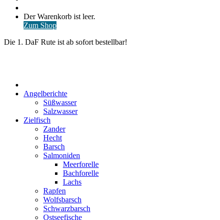
nach
Anmelden
Warenkorb
Der Warenkorb ist leer.
ansehen
Zum Shop
Die 1. DaF Rute ist ab sofort bestellbar!
Start
Angelberichte
Süßwasser
Salzwasser
Zielfisch
Zander
Hecht
Barsch
Salmoniden
Meerforelle
Bachforelle
Lachs
Rapfen
Wolfsbarsch
Schwarzbarsch
Ostseefische