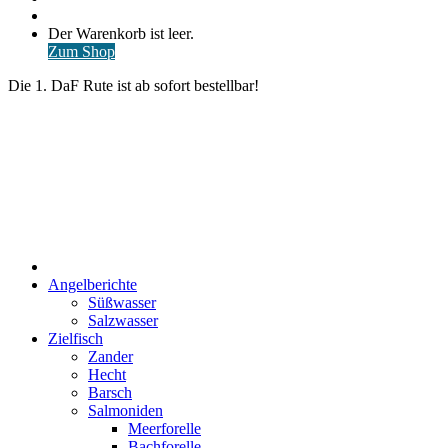
nach
Anmelden
Warenkorb
Der Warenkorb ist leer.
ansehen
Zum Shop
Die 1. DaF Rute ist ab sofort bestellbar!
Start
Angelberichte
Süßwasser
Salzwasser
Zielfisch
Zander
Hecht
Barsch
Salmoniden
Meerforelle
Bachforelle