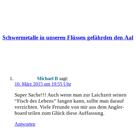
Schwermetalle in unseren Flüssen gefährden den Aal
2 Kommentare
Michael B
sagt:
10. März 2015 um 19:55 Uhr
Super Sache!!! Auch wenn man zur Laich­zeit sei­nen
“Fisch des Lebens” fan­gen kann, soll­te man dar­auf
ver­zich­ten. Vie­le Freun­de von mir aus dem Ang­ler­
board tei­len zum Glück die­se Auffassung.
Antworten