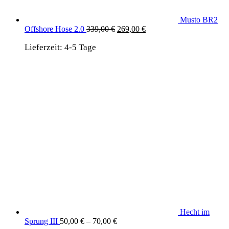
Musto BR2
Ursprünglicher
Aktueller
Offshore Hose 2.0
339,00
€
269,00
€
Preis
Preis
Lieferzeit:
4-5 Tage
war:
ist:
339,00 €
269,00 €.
Hecht im
Sprung III
50,00
€
–
70,00
€