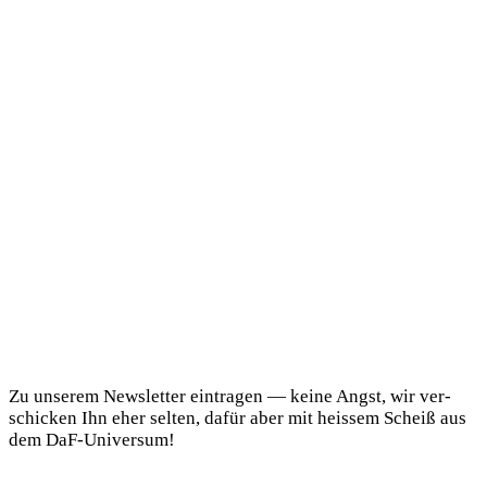
DaF Newsletter
Zu unse­rem News­let­ter ein­tra­gen — kei­ne Angst, wir ver­
schi­cken Ihn eher sel­ten, dafür aber mit heis­sem Scheiß aus
dem DaF-Universum!