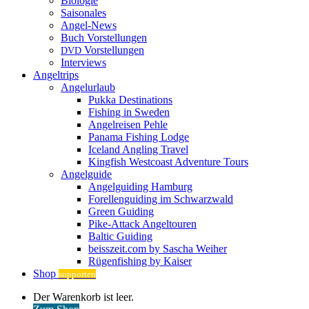
Biologie
Saisonales
Angel-News
Buch Vorstellungen
Vorstellungen
DVD
Interviews
Angeltrips
Angelurlaub
Pukka Destinations
Fishing in Sweden
Angelreisen Pehle
Panama Fishing Lodge
Iceland Angling Travel
Kingfish Westcoast Adventure Tours
Angelguide
Angelguiding Hamburg
Forellenguiding im Schwarzwald
Green Guiding
Pike-Attack Angeltouren
Baltic Guiding
beisszeit.com by Sascha Weiher
Rügenfishing by Kaiser
Shop
supporten
Warenkorb
Der Warenkorb ist leer.
ansehen