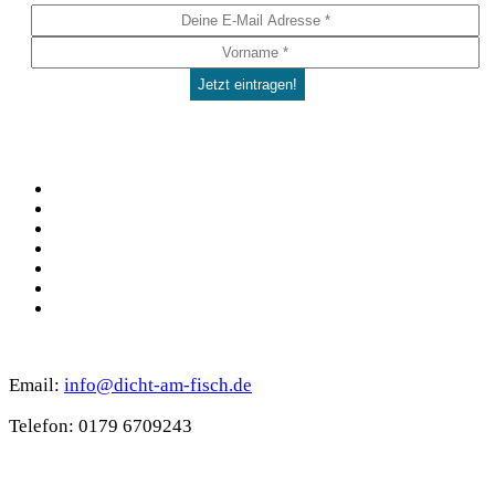
Social
Facebook
Pinterest
YouTube
Instagram
Spotify
TikTok
WhatsApp
Kontakt
Email:
info@dicht-am-fisch.de
Tele­fon: 0179 6709243
Support