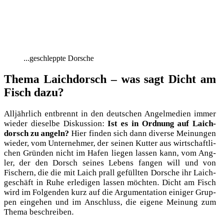
...geschleppte Dorsche
Thema Laichdorsch – was sagt Dicht am
Fisch dazu?
All­jähr­lich ent­brennt in den deut­schen Angel­me­di­en immer
wie­der die­sel­be Dis­kus­si­on:
Ist es in Ord­nung auf Laich­
dorsch zu angeln?
Hier fin­den sich dann diver­se Mei­nun­gen
wie­der, vom Unter­neh­mer, der sei­nen Kut­ter aus wirt­schaft­li­
chen Grün­den nicht im Hafen lie­gen las­sen kann, vom Ang­
ler, der den Dorsch sei­nes Lebens fan­gen will und von
Fischern, die die mit Laich prall gefüll­ten Dor­sche ihr Laich­
ge­schäft in Ruhe erle­di­gen las­sen möch­ten. Dicht am Fisch
wird im Fol­gen­den kurz auf die Argu­men­ta­ti­on eini­ger Grup­
pen ein­ge­hen und im Anschluss, die eige­ne Mei­nung zum
The­ma beschreiben.