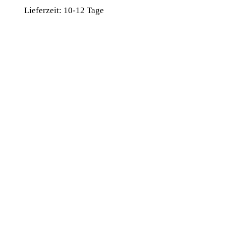
Lieferzeit:
10-12 Tage
wird unterstützt von:
DAF