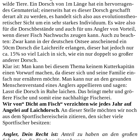
wil­de Tie­re. Ein Dorsch von 1m Län­ge hat ein her­vor­ra­gen­
des Gen­ma­te­ri­al; einer­seits hat es die­ser Dorsch geschafft
der­art alt zu wer­den, es han­delt sich also aus evo­lu­ti­ons­theo­
re­ti­scher Sicht um ein sehr star­kes Indi­vi­du­um. Es wäre also
für die Dorsch­be­stän­de und auch für uns Ang­ler von Vor­teil,
wenn die­ser Fisch Nach­wuchs zeu­gen kann. Auch zu beach­
ten: Zwar kann in der deut­schen Ost­see anschei­nend ein
50cm Dorsch die Laich­rei­fe erlan­gen, die­ser hat jedoch nur
ca. 15% so viel Laich in sich, wie ein nur dop­pelt so gro­ßer
ande­rer Dorsch.
Klar ist: Man kann bei die­sem The­ma kei­nem Kut­ter­ka­pi­tän
einen Vor­wurf machen, da die­ser sich und sei­ne Fami­lie ein­
fach nur ernäh­ren möch­te. Man kann nur an den gesun­den
Men­schen­ver­stand eines Ang­lers appel­lie­ren und sagen:
Lasst die Dorsch in Ruhe lai­chen. Das bringt mehr und grö­
ße­re Fische und somit eine nach­hal­ti­ge Fischerei.
Wir von“ Dicht am Fisch“ ver­zich­ten wie jedes Jahr auf
Ange­lei auf Laich­dorsch
. An die­ser Stel­le möch­ten wir noch
aus dem Sport­fi­sche­rei­schein zitie­ren, den sicher vie­le
Sport­fi­scher besitzen:
Ang­ler, Dein Recht ist:
Anteil zu haben an den gro­ßen