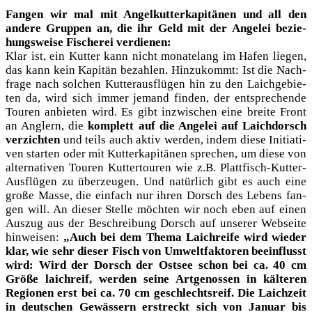
Fan­gen wir mal mit Angel­kut­ter­ka­pi­tä­nen und all den
ande­re Grup­pen an, die ihr Geld mit der Ange­lei bezie­
hungs­wei­se Fische­rei verdienen:
Klar ist, ein Kut­ter kann nicht mona­te­lang im Hafen lie­gen,
das kann kein Kapi­tän bezah­len. Hin­zu­kommt: Ist die Nach­
fra­ge nach sol­chen Kut­ter­aus­flü­gen hin zu den Laich­ge­bie­
ten da, wird sich immer jemand fin­den, der ent­spre­chen­de
Tou­ren anbie­ten wird. Es gibt inzwi­schen eine brei­te Front
an Ang­lern, die
kom­plett auf die Ange­lei auf Laich­dorsch
ver­zich­ten
und teils auch aktiv wer­den, indem die­se Initia­ti­
ven star­ten oder mit Kut­ter­ka­pi­tä­nen spre­chen, um die­se von
alter­na­ti­ven Tou­ren Kut­ter­tou­ren wie z.B. Platt­fisch-Kut­ter-
Aus­flü­gen zu über­zeu­gen. Und natür­lich gibt es auch eine
gro­ße Mas­se, die ein­fach nur ihren Dorsch des Lebens fan­
gen will. An die­ser Stel­le möch­ten wir noch eben auf einen
Aus­zug aus der Beschrei­bung Dorsch auf unse­rer Web­sei­te
hin­wei­sen:
„Auch bei dem The­ma Laich­rei­fe wird wie­der
klar, wie sehr die­ser Fisch von Umwelt­fak­to­ren beein­flusst
wird: Wird der Dorsch der Ost­see schon bei ca. 40 cm
Grö­ße laich­reif, wer­den sei­ne Art­ge­nos­sen in käl­te­ren
Regio­nen erst bei ca. 70 cm geschlechts­reif. Die Laich­zeit
in deut­schen Gewäs­sern erstreckt sich von Janu­ar bis