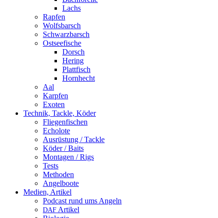
Lachs
Rapfen
Wolfsbarsch
Schwarzbarsch
Ostseefische
Dorsch
Hering
Plattfisch
Hornhecht
Aal
Karpfen
Exoten
Technik, Tackle, Köder
Fliegenfischen
Echolote
Ausrüstung / Tackle
Köder / Baits
Montagen / Rigs
Tests
Methoden
Angelboote
Medien, Artikel
Podcast rund ums Angeln
Artikel
DAF