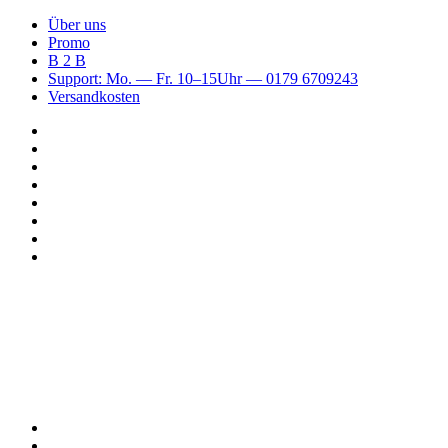
Über uns
Promo
B 2 B
Support: Mo. — Fr. 10–15Uhr — 0179 6709243
Versandkosten
Suchen
nach
WhatsApp
TikTok
Spotify
Instagram
YouTube
Pinterest
Facebook
Menü
Suchen