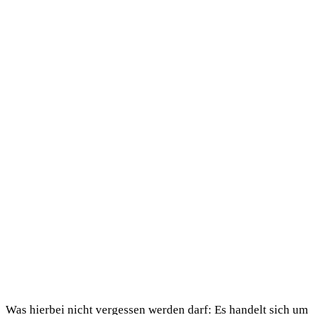
Was hier­bei nicht ver­ges­sen wer­den darf: Es han­delt sich um