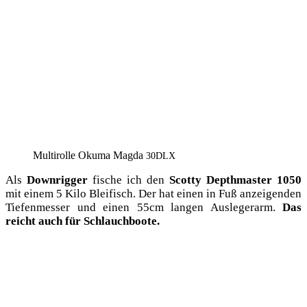
Mul­ti­rol­le Oku­ma Mag­da
30DLX
Als
Down­rig­ger
fische ich den
Scot­ty Depth­mas­ter 1050
mit einem 5 Kilo Bleifisch. Der hat einen in Fuß anzei­gen­den
Tie­fen­mes­ser und einen 55cm lan­gen Aus­le­ger­arm.
Das
reicht auch für Schlauchboote.