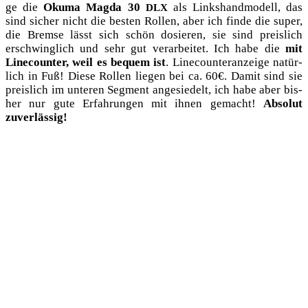
ge die
Oku­ma Mag­da 30
als Links­hand­mo­dell, das
DLX
sind sicher nicht die bes­ten Rol­len, aber ich fin­de die super,
die Brem­se lässt sich schön dosie­ren, sie sind preis­lich
erschwing­lich und sehr gut ver­ar­bei­tet. Ich habe die
mit
Line­coun­ter, weil es bequem ist
. Line­coun­ter­an­zei­ge natür­
lich in Fuß! Die­se Rol­len lie­gen bei ca. 60€. Damit sind sie
preis­lich im unte­ren Seg­ment ange­sie­delt, ich habe aber bis­
her nur gute Erfah­run­gen mit ihnen gemacht!
Abso­lut
zuverlässig!