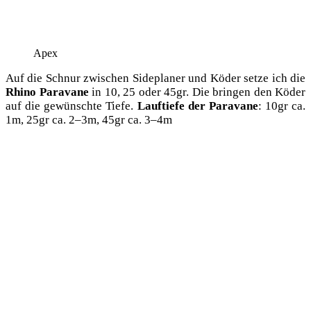
Apex
Auf die Schnur zwi­schen Side­pla­ner und Köder set­ze ich die
Rhi­no Para­va­ne
in 10, 25 oder 45gr. Die brin­gen den Köder
auf die gewünsch­te Tie­fe.
Lauf­tie­fe der Para­va­ne
: 10gr ca.
1m, 25gr ca. 2–3m, 45gr ca. 3–4m