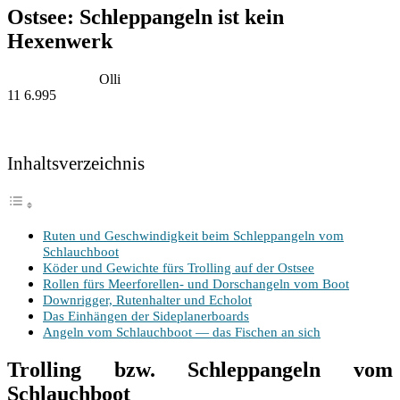
Ostsee: Schleppangeln ist kein
Hexenwerk
Olli
11
6.995
Inhalts­ver­zeich­nis
Ruten und Geschwin­dig­keit beim Schlepp­an­geln vom
Schlauchboot
Köder und Gewich­te fürs Trol­ling auf der Ostsee
Rol­len fürs Meer­fo­rel­len- und Dorsch­an­geln vom Boot
Down­rig­ger, Ruten­hal­ter und Echolot
Das Ein­hän­gen der Sideplanerboards
Angeln vom Schlauch­boot — das Fischen an sich
Trolling bzw. Schleppangeln vom
Schlauchboot