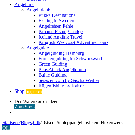
Angeltrips
Angelurlaub
Pukka Destinations
Fishing in Sweden
Angelreisen Pehle
Panama Fishing Lodge
Iceland Angling Travel
Kingfish Westcoast Adventure Tours
Angelguide
Angelguiding Hamburg
Forellenguiding im Schwarzwald
Green Guiding
Pike-Attack Angeltouren
Baltic Guiding
beisszeit.com by Sascha Weiher
Rügenfishing by Kaiser
Shop
supporten
Warenkorb
Der Warenkorb ist leer.
ansehen
Zum Shop
Anmelden
Startseite
/
Blogs
/
Olli
/
Ostsee: Schleppangeln ist kein Hexenwerk
Olli