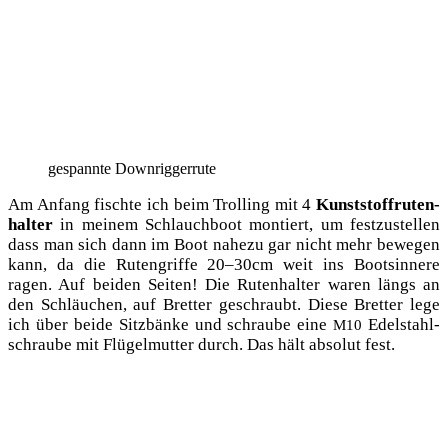
gespann­te Downriggerrute
Am Anfang fisch­te ich beim Trol­ling mit 4
Kunst­stoff­ru­ten­
hal­ter
in mei­nem Schlauch­boot mon­tiert, um fest­zu­stel­len
dass man sich dann im Boot nahe­zu gar nicht mehr bewe­gen
kann, da die Ruten­grif­fe 20–30cm weit ins Boot­s­in­ne­re
ragen. Auf bei­den Sei­ten! Die Ruten­hal­ter waren längs an
den Schläu­chen, auf Bret­ter geschraubt. Die­se Bret­ter lege
ich über bei­de Sitz­bän­ke und schrau­be eine
Edel­stahl­
M10
schrau­be mit Flü­gel­mut­ter durch. Das hält abso­lut fest.