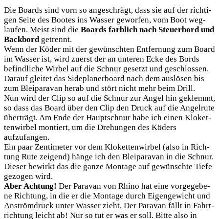
Die Boards sind vorn so ange­schrägt, dass sie auf der rich­ti­
gen Sei­te des Boo­tes ins Was­ser gewor­fen, vom Boot weg­
lau­fen. Meist sind die
Boards farb­lich nach Steu­er­bord und
Back­bord
getrennt.
Wenn der Köder mit der gewünsch­ten Ent­fer­nung zum Board
im Was­ser ist, wird zuerst der an unte­ren Ecke des Bords
befind­li­che Wir­bel auf die Schnur gesetzt und geschlos­sen.
Dar­auf glei­tet das Side­pla­ner­board nach dem aus­lö­sen bis
zum Blei­pa­ra­van her­ab und stört nicht mehr beim Drill.
Nun wird der Clip so auf die Schnur zur Angel hin geklemmt,
so dass das Board über den Clip den Druck auf die Angel­ru­te
über­trägt. Am Ende der Haupt­schnur habe ich einen Klo­ket­
ten­wir­bel mon­tiert, um die Dre­hun­gen des Köders
aufzufangen.
Ein paar Zen­ti­me­ter vor dem Klo­ket­ten­wir­bel (also in Rich­
tung Rute zei­gend) hän­ge ich den Blei­pa­ra­van in die Schnur.
Die­ser bewirkt das die gan­ze Mon­ta­ge auf gewünsch­te Tie­fe
gezo­gen wird.
Aber Ach­tung!
Der Para­van von Rhi­no hat eine vor­ge­ge­be­
ne Rich­tung, in die er die Mon­ta­ge durch Eigen­ge­wicht und
Anström­druck unter Was­ser zieht. Der Para­van fällt in Fahrt­
rich­tung leicht ab! Nur so tut er was er soll. Bit­te also in