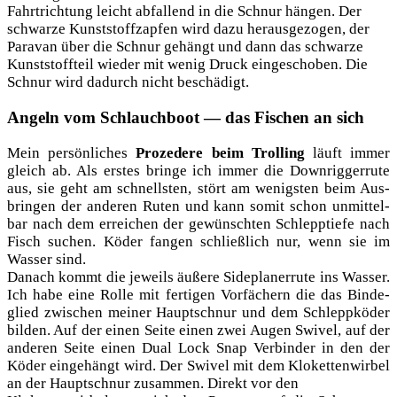
Fahrt­rich­tung leicht abfal­lend in die Schnur hän­gen. Der
schwar­ze Kunst­stoff­zap­fen wird dazu her­aus­ge­zo­gen, der
Para­van über die Schnur gehängt und dann das schwar­ze
Kunst­stoff­teil wie­der mit wenig Druck ein­ge­scho­ben. Die
Schnur wird dadurch nicht beschädigt.
Angeln vom Schlauchboot — das Fischen an sich
Mein per­sön­li­ches
Pro­ze­de­re beim Trol­ling
läuft immer
gleich ab. Als ers­tes brin­ge ich immer die Down­rig­ger­ru­te
aus, sie geht am schnells­ten, stört am wenigs­ten beim Aus­
brin­gen der ande­ren Ruten und kann somit schon unmit­tel­
bar nach dem errei­chen der gewünsch­ten Schlepp­tie­fe nach
Fisch suchen. Köder fan­gen schließ­lich nur, wenn sie im
Was­ser sind.
Danach kommt die jeweils äuße­re Side­pla­ner­ru­te ins Was­ser.
Ich habe eine Rol­le mit fer­ti­gen Vor­fä­chern die das Bin­de­
glied zwi­schen mei­ner Haupt­schnur und dem Schlepp­kö­der
bil­den. Auf der einen Sei­te einen zwei Augen Swi­vel, auf der
ande­ren Sei­te einen Dual Lock Snap Ver­bin­der in den der
Köder ein­ge­hängt wird. Der Swi­vel mit dem Klo­ket­ten­wir­bel
an der Haupt­schnur zusam­men. Direkt vor den