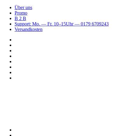
Über uns
Promo
B 2 B
Support: Mo. — Fr. 10–15Uhr — 0179 6709243
Versandkosten
Suchen
nach
WhatsApp
TikTok
Spotify
Instagram
YouTube
Pinterest
Facebook
Menü
Suchen