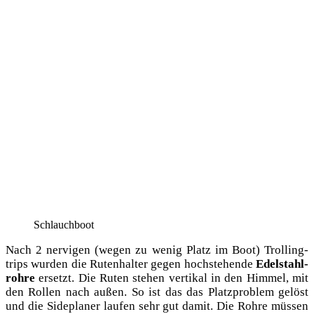
Schlauch­boot
Nach 2 ner­vi­gen (wegen zu wenig Platz im Boot) Trol­ling­
trips wur­den die Ruten­hal­ter gegen hoch­ste­hen­de
Edel­stahl­
roh­re
ersetzt. Die Ruten ste­hen ver­ti­kal in den Him­mel, mit
den Rol­len nach außen. So ist das das Platz­pro­blem gelöst
und die Side­pla­ner lau­fen sehr gut damit. Die Roh­re müs­sen