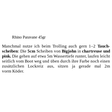
Rhi­no Para­va­ne 45gr
Manch­mal nut­ze ich beim Trol­ling auch gern 1–2
Tauch­
schei­ben
: Die
5cm
Schei­ben von
Big­john
in
chartreu­se und
pink.
Die gehen auf etwa 5m Was­ser­tie­fe run­ter, lau­fen leicht
seit­lich vom Boot weg und üben durch ihre Far­be noch einen
zusätz­li­chen Lock­reiz aus, sit­zen ja gera­de mal 2m
vorm Köder.