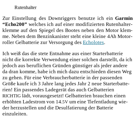
Ruten­hal­ter
Zur Ein­stel­lung des Down­rig­gers benut­ze ich ein
Gar­min
“Echo200”
wel­ches ich auf einer modi­fi­zier­ten Ruten­hal­ter­
klem­me auf den Spie­gel des Boo­tes neben den Motor klem­
me. Neben dem Ben­zin­ka­nis­ter steht eine klei­ne 4Ah Motor­
rol­ler Gel­bat­te­rie zur Ver­sor­gung des
Echo­lo­tes
.
Ich weiß das die ste­te Ent­nah­me aus einer Star­ter­bat­te­rie
nicht die kor­rek­te Ver­wen­dung einer sol­chen dar­stellt, da ich
jedoch aus beruf­li­chen Grün­den güns­ti­ger als jeder ande­re
da dran kom­me, habe ich mich dazu ent­schie­den die­sen Weg
zu gehen. Für eine Ver­brau­cher­bat­te­rie in der pas­sen­den
Grö­ße kau­fe ich 3 Jah­re lang jedes Jahr 2 neue Star­ter­bat­te­
rien! Ein pas­sen­des Lade­ge­rät das auch Gel­bat­te­rien
lädt, vor­aus­ge­setzt! Gel­bat­te­rien brau­chen einen
RICHTIG
erhöh­ten Lade­strom von 14.
um eine Tief­ent­la­dung wie­
5V
der her­zu­stel­len und die Desul­fa­tie­rung der Bat­te­rie
einzuleiten.