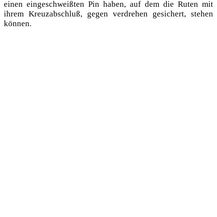
einen ein­ge­schweiß­ten Pin haben, auf dem die Ruten mit
ihrem Kreuz­ab­schluß, gegen ver­dre­hen gesi­chert, ste­hen
können.