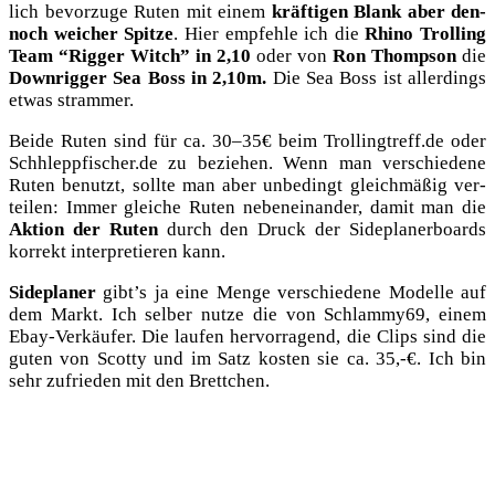
lich bevor­zu­ge Ruten mit einem
kräf­ti­gen Blank aber den­
noch wei­cher Spit­ze
. Hier emp­feh­le ich die
Rhi­no Trol­ling
Team “Rig­ger Witch” in 2,10
oder von
Ron Thomp­son
die
Down­rig­ger Sea Boss in 2,10m.
Die Sea Boss ist aller­dings
etwas strammer.
Bei­de Ruten sind für ca. 30–35€ beim Trollingtreff.de oder
Schhleppfischer.de zu bezie­hen. Wenn man ver­schie­de­ne
Ruten benutzt, soll­te man aber unbe­dingt gleich­mä­ßig ver­
tei­len: Immer glei­che Ruten neben­ein­an­der, damit man die
Akti­on der Ruten
durch den Druck der Side­pla­ner­boards
kor­rekt inter­pre­tie­ren kann.
Side­pla­ner
gibt’s ja eine Men­ge ver­schie­de­ne Model­le auf
dem Markt. Ich sel­ber nut­ze die von Schlammy69, einem
Ebay-Ver­käu­fer. Die lau­fen her­vor­ra­gend, die Clips sind die
guten von Scot­ty und im Satz kos­ten sie ca. 35,-€. Ich bin
sehr zufrie­den mit den Brettchen.