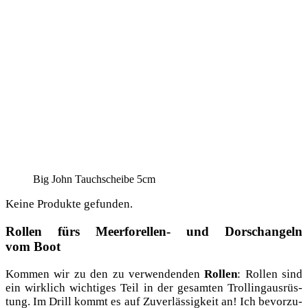
Big John Tauch­schei­be 5cm
Kei­ne Pro­duk­te gefunden.
Rollen fürs Meerforellen- und Dorschangeln
vom Boot
Kom­men wir zu den zu ver­wen­den­den
Rol­len
: Rol­len sind
ein wirk­lich wich­ti­ges Teil in der gesam­ten Trol­ling­aus­rüs­
tung. Im Drill kommt es auf Zuver­läs­sig­keit an! Ich bevor­zu­