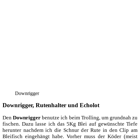
Down­rig­ger
Downrigger, Rutenhalter und Echolot
Den
Down­rig­ger
benut­ze ich beim Trol­ling, um grund­nah zu
fischen. Dazu las­se ich das 5Kg Blei auf gewünsch­te Tie­fe
her­un­ter nach­dem ich die Schnur der Rute in den Clip am
Bleifisch ein­ge­hängt habe. Vor­her muss der Köder (meist