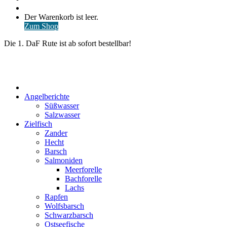
nach
Anmelden
Warenkorb
Der Warenkorb ist leer.
ansehen
Zum Shop
Die 1. DaF Rute ist ab sofort bestellbar!
Start
Angelberichte
Süßwasser
Salzwasser
Zielfisch
Zander
Hecht
Barsch
Salmoniden
Meerforelle
Bachforelle
Lachs
Rapfen
Wolfsbarsch
Schwarzbarsch
Ostseefische