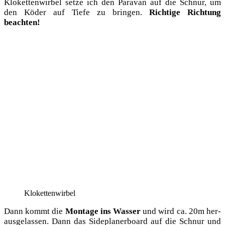
Klo­ket­ten­wir­bel set­ze ich den Para­van auf die Schnur, um
den Köder auf Tie­fe zu brin­gen.
Rich­ti­ge Rich­tung
beachten!
Klo­ket­ten­wir­bel
Dann kommt die
Mon­ta­ge ins Was­ser
und wird ca. 20m her­
aus­ge­las­sen. Dann das Side­pla­ner­board auf die Schnur und