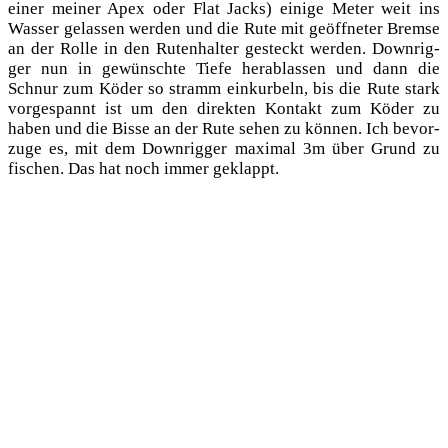
einer mei­ner Apex oder Flat Jacks) eini­ge Meter weit ins
Was­ser gelas­sen wer­den und die Rute mit geöff­ne­ter Brem­se
an der Rol­le in den Ruten­hal­ter gesteckt wer­den. Down­rig­
ger nun in gewünsch­te Tie­fe her­ab­las­sen und dann die
Schnur zum Köder so stramm ein­kur­beln, bis die Rute stark
vor­ge­spannt ist um den direk­ten Kon­takt zum Köder zu
haben und die Bis­se an der Rute sehen zu kön­nen. Ich bevor­
zu­ge es, mit dem Down­rig­ger maxi­mal 3m über Grund zu
fischen. Das hat noch immer geklappt.