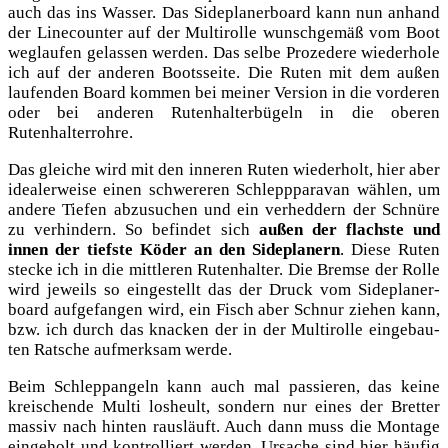
auch das ins Was­ser. Das Side­pla­ner­board kann nun anhand
der Line­coun­ter auf der Mul­ti­rol­le wunsch­ge­mäß vom Boot
weg­lau­fen gelas­sen wer­den. Das sel­be Pro­ze­de­re wie­der­ho­le
ich auf der ande­ren Boots­sei­te. Die Ruten mit dem außen
lau­fen­den Board kom­men bei mei­ner Ver­si­on in die vor­de­ren
oder bei ande­ren Ruten­hal­ter­bü­geln in die obe­ren
Rutenhalterrohre.
Das glei­che wird mit den inne­ren Ruten wie­der­holt, hier aber
idea­ler­wei­se einen schwe­re­ren Schlepp­pa­ra­van wäh­len, um
ande­re Tie­fen abzu­su­chen und ein ver­hed­dern der Schnü­re
zu ver­hin­dern. So befin­det sich
außen der flachs­te und
innen der tiefs­te Köder an den Side­pla­nern
. Die­se Ruten
ste­cke ich in die mitt­le­ren Ruten­hal­ter. Die Brem­se der Rol­le
wird jeweils so ein­ge­stellt das der Druck vom Side­pla­ner­
board auf­ge­fan­gen wird, ein Fisch aber Schnur zie­hen kann,
bzw. ich durch das kna­cken der in der Mul­ti­rol­le ein­ge­bau­
ten Rat­sche auf­merk­sam werde.
Beim Schlepp­an­geln kann auch mal pas­sie­ren, das kei­ne
krei­schen­de Mul­ti los­heult, son­dern nur eines der Bret­ter
mas­siv nach hin­ten raus­läuft. Auch dann muss die Mon­ta­ge
ein­ge­holt und kon­trol­liert wer­den. Ursa­che sind hier häu­fig