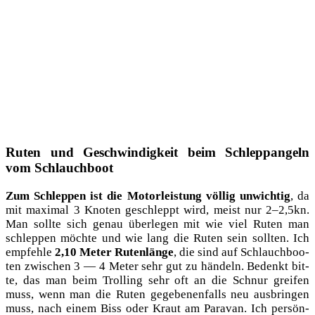
Ruten und Geschwindigkeit beim Schleppangeln
vom Schlauchboot
Zum Schlep­pen ist die Motor­leis­tung völ­lig unwich­tig
, da
mit maxi­mal 3 Kno­ten geschleppt wird, meist nur 2–2,5kn.
Man soll­te sich genau über­le­gen mit wie viel Ruten man
schlep­pen möch­te und wie lang die Ruten sein soll­ten. Ich
emp­feh­le
2,10 Meter Ruten­län­ge
, die sind auf Schlauch­boo­
ten zwi­schen 3 — 4 Meter sehr gut zu hän­deln. Bedenkt bit­
te, das man beim Trol­ling sehr oft an die Schnur grei­fen
muss, wenn man die Ruten gege­be­nen­falls neu aus­brin­gen
muss, nach einem Biss oder Kraut am Para­van. Ich per­sön­