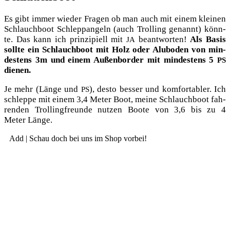
Es gibt immer wie­der Fra­gen ob man auch mit einem klei­nen
Schlauch­boot Schlepp­an­geln (auch Trol­ling genannt) könn­
te. Das kann ich prin­zi­pi­ell mit
beant­wor­ten!
Als Basis
JA
soll­te ein Schlauch­boot mit Holz oder Alub­o­den von min­
des­tens 3m und einem Außen­bor­der mit min­des­tens 5
PS
dienen.
Je mehr (Län­ge und
), des­to bes­ser und kom­for­ta­bler. Ich
PS
schlep­pe mit einem 3,4 Meter Boot, mei­ne Schlauch­boot fah­
ren­den Trol­ling­freun­de nut­zen Boo­te von 3,6 bis zu 4
Meter Länge.
Add | Schau doch bei uns im Shop vorbei!