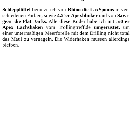
Schlepp­löf­fel
benut­ze ich von
Rhi­no die LaxS­poons
in ver­
schie­de­nen Far­ben, sowie
4.5´er Apex­blin­ker
und von
Sava­
gear die Flat Jacks
. Alle die­se Köder habe ich mit
5/0´er
Apex Lachshaken
vom Trollingtreff.de
umge­rüs­tet,
um
einer unter­ma­ßi­gen Meer­fo­rel­le mit dem Dril­ling nicht total
das Maul zu ver­na­geln. Die Wider­ha­ken müs­sen aller­dings
bleiben.