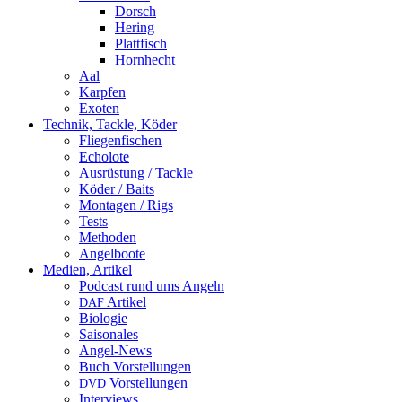
Dorsch
Hering
Plattfisch
Hornhecht
Aal
Karpfen
Exoten
Technik, Tackle, Köder
Fliegenfischen
Echolote
Ausrüstung / Tackle
Köder / Baits
Montagen / Rigs
Tests
Methoden
Angelboote
Medien, Artikel
Podcast rund ums Angeln
Artikel
DAF
Biologie
Saisonales
Angel-News
Buch Vorstellungen
Vorstellungen
DVD
Interviews