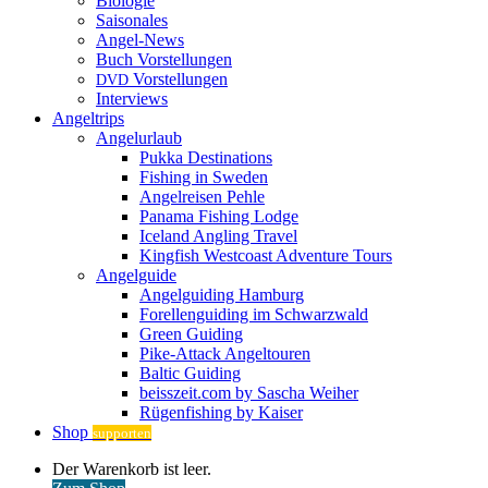
Biologie
Saisonales
Angel-News
Buch Vorstellungen
Vorstellungen
DVD
Interviews
Angeltrips
Angelurlaub
Pukka Destinations
Fishing in Sweden
Angelreisen Pehle
Panama Fishing Lodge
Iceland Angling Travel
Kingfish Westcoast Adventure Tours
Angelguide
Angelguiding Hamburg
Forellenguiding im Schwarzwald
Green Guiding
Pike-Attack Angeltouren
Baltic Guiding
beisszeit.com by Sascha Weiher
Rügenfishing by Kaiser
Shop
supporten
Warenkorb
Der Warenkorb ist leer.
ansehen