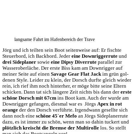
lang­sa­me Fahrt im Hafen­be­reich der Trave
Jörg und ich teil­ten sein Boot sei­ten­wei­se auf: Er fisch­te
Steu­er­bord, ich Back­bord. Jeder
eine Down­rig­ger­ru­te
und
drei Side­pla­ner
sowie
eine
Dipsy Diver­ru­te
par­al­lel zur
Was­ser­ober­lä­che. Der ers­te Biss kam am Down­rig­ger auf
mei­ner Sei­te auf einen
Sava­ge Gear Flat Jack
im grün gol­
de­nen Style. Lei­der zu klein, der Dorsch durf­te gleich wie­der
rein, ich rief ihm noch hin­ter­her, er möge bit­te sei­ne Eltern
schi­cken. Dann tat sich län­ge­re Zeit nichts bis dann der
ers­te
schö­ne Dorsch mit 67cm
ins Boot kam. Auch der wur­de am
Down­rig­ger gefan­gen, dies­mal war es Jörgs
Apex in rot
oran­ge
der den Dorsch ver­führ­te. Irgend­wann gesell­te sich
dann noch eine
schö­ne 45´er Mefo
an Jörgs Side­pla­ner­ru­te
dazu, es ist immer zu schön, wenn man so dahin tuckert und
plötz­lich kreischt die Brem­se der Mul­ti­rol­le
los. So stellt
man sich das Boots­an­geln vor!