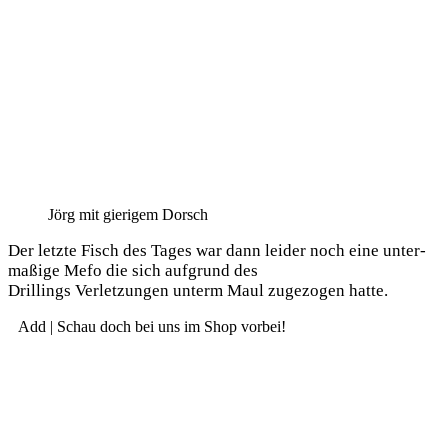
Jörg mit gie­ri­gem Dorsch
Der letz­te Fisch des Tages war dann lei­der noch eine unter­
ma­ßi­ge Mefo die sich auf­grund des
Dril­lings Ver­let­zun­gen unterm Maul zuge­zo­gen hatte.
Add | Schau doch bei uns im Shop vorbei!