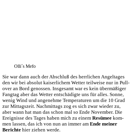
Olli´s Mefo
Sie war dann auch der Abschluß des herr­li­chen Angel­ta­ges
den wir bei abso­lut kai­ser­li­chem Wet­ter teil­wei­se nur in Pull­
over an Bord genos­sen. Ins­ge­samt war es kein über­mä­ßi­ger
Fang­tag aber das Wet­ter ent­schä­dig­te uns für alles. Son­ne,
wenig Wind und ange­neh­me Tem­pe­ra­tu­ren um die 10 Grad
zur Mit­tags­zeit. Nach­mit­tags zog es sich zwar wie­der zu,
aber wann hat man das schon mal so Ende Novem­ber. Die
Ereig­nis­se des Tages haben mich zu einem
Resü­mee
kom­
men las­sen, das ich von nun an immer am
Ende mei­ner
Berich­te
hier zie­hen werde.