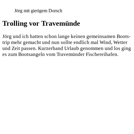
Jörg mit gierigem Dorsch
Trolling vor Travemünde
Jörg und ich hat­ten schon lan­ge kei­nen gemein­sa­men Boots­
trip mehr gemacht und nun soll­te end­lich mal Wind, Wet­ter
und Zeit pas­sen. Kur­zer­hand Urlaub genom­men und los ging
es zum Boots­an­geln vom Tra­ve­mün­der Fischereihafen.