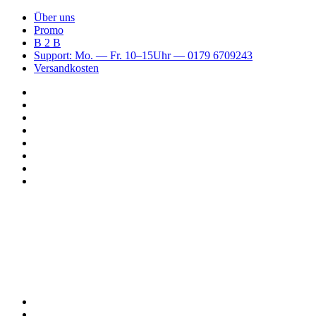
Über uns
Promo
B 2 B
Support: Mo. — Fr. 10–15Uhr — 0179 6709243
Versandkosten
Suchen
nach
WhatsApp
TikTok
Spotify
Instagram
YouTube
Pinterest
Facebook
Menü
Suchen