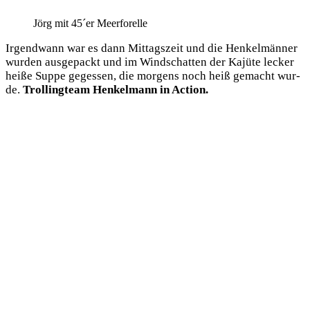
Jörg mit 45´er Meerforelle
Irgend­wann war es dann Mit­tags­zeit und die Hen­kel­män­ner
wur­den aus­ge­packt und im Wind­schat­ten der Kajü­te lecker
hei­ße Sup­pe geges­sen, die mor­gens noch heiß gemacht wur­
de.
Trol­ling­team Hen­kel­mann in Action.