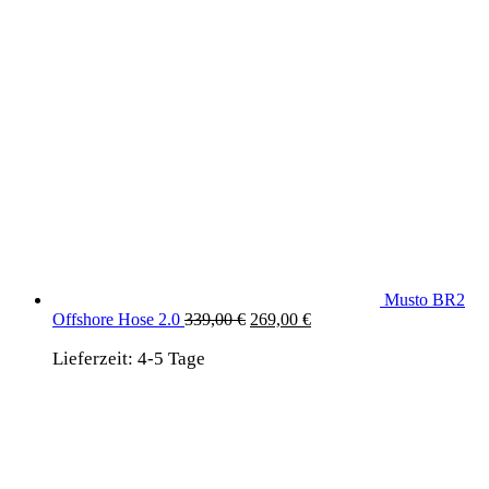
Musto BR2
Ursprünglicher
Aktueller
Offshore Hose 2.0
339,00
€
269,00
€
Preis
Preis
Lieferzeit:
4-5 Tage
war:
ist:
339,00 €
269,00 €.