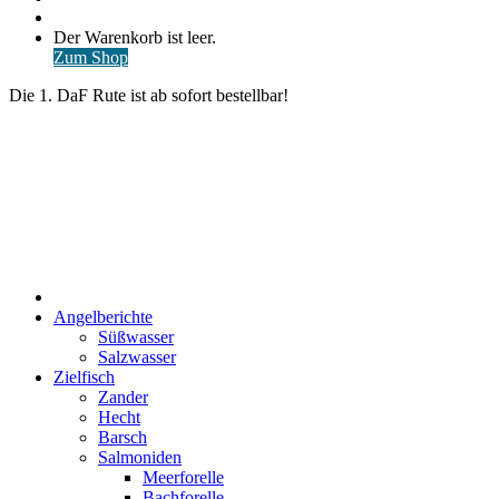
nach
Anmelden
Warenkorb
Der Warenkorb ist leer.
ansehen
Zum Shop
Die 1. DaF Rute ist ab sofort bestellbar!
Start
Angelberichte
Süßwasser
Salzwasser
Zielfisch
Zander
Hecht
Barsch
Salmoniden
Meerforelle
Bachforelle