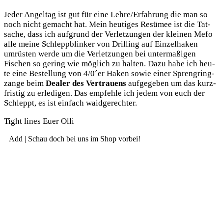
Jeder Angel­tag ist gut für eine Lehre/Erfahrung die man so
noch nicht gemacht hat. Mein heu­ti­ges Resü­mee ist die Tat­
sa­che, dass ich auf­grund der Ver­let­zun­gen der klei­nen Mefo
alle mei­ne Schlepp­b­lin­ker von Dril­ling auf Ein­zel­ha­ken
umrüs­ten wer­de um die Ver­let­zun­gen bei unter­ma­ßi­gen
Fischen so gering wie mög­lich zu hal­ten. Dazu habe ich heu­
te eine Bestel­lung von 4/0´er Haken sowie einer Spreng­ring­
zan­ge beim
Dea­ler des Ver­trau­ens
auf­ge­ge­ben um das kurz­
fris­tig zu erle­di­gen. Das emp­feh­le ich jedem von euch der
Schleppt, es ist ein­fach waidgerechter.
Tight lines Euer Olli
Add | Schau doch bei uns im Shop vorbei!