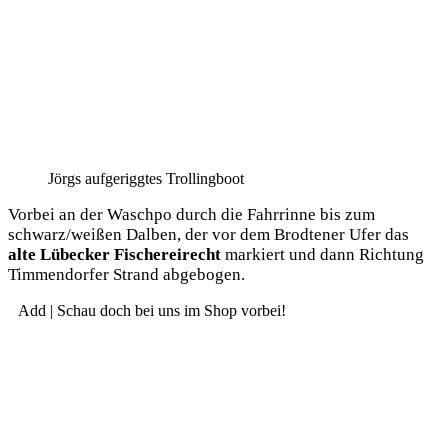
Jörgs auf­ge­rigg­tes Trollingboot
Vor­bei an der Wasch­po durch die Fahr­rin­ne bis zum
schwarz/weißen Dal­ben, der vor dem Brod­te­ner Ufer das
alte Lübe­cker Fische­rei­recht
mar­kiert und dann Rich­tung
Tim­men­dor­fer Strand abgebogen.
Add | Schau doch bei uns im Shop vorbei!