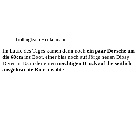
Trol­ling­team Henkelmann
Im Lau­fe des Tages kamen dann noch
ein paar Dor­sche um
die 60cm
ins Boot, einer biss noch auf Jörgs neu­en Dipsy
Diver in 10cm der einen
mäch­ti­gen Druck
auf die
seit­lich
aus­ge­brach­te Rute
ausübte.