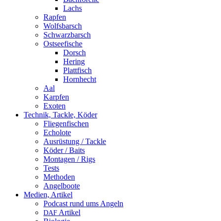
Lachs
Rapfen
Wolfsbarsch
Schwarzbarsch
Ostseefische
Dorsch
Hering
Plattfisch
Hornhecht
Aal
Karpfen
Exoten
Technik, Tackle, Köder
Fliegenfischen
Echolote
Ausrüstung / Tackle
Köder / Baits
Montagen / Rigs
Tests
Methoden
Angelboote
Medien, Artikel
Podcast rund ums Angeln
Artikel
DAF