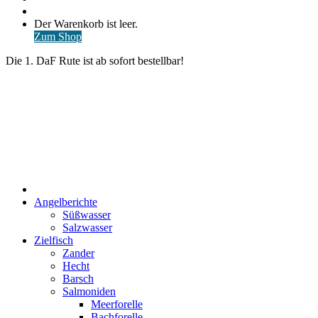
nach
Anmelden
Warenkorb
Der Warenkorb ist leer.
ansehen
Zum Shop
Die 1. DaF Rute ist ab sofort bestellbar!
Start
Angelberichte
Süßwasser
Salzwasser
Zielfisch
Zander
Hecht
Barsch
Salmoniden
Meerforelle
Bachforelle