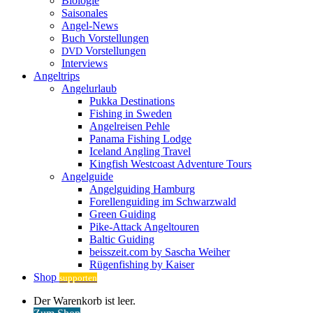
Biologie
Saisonales
Angel-News
Buch Vorstellungen
Vorstellungen
DVD
Interviews
Angeltrips
Angelurlaub
Pukka Destinations
Fishing in Sweden
Angelreisen Pehle
Panama Fishing Lodge
Iceland Angling Travel
Kingfish Westcoast Adventure Tours
Angelguide
Angelguiding Hamburg
Forellenguiding im Schwarzwald
Green Guiding
Pike-Attack Angeltouren
Baltic Guiding
beisszeit.com by Sascha Weiher
Rügenfishing by Kaiser
Shop
supporten
Warenkorb
Der Warenkorb ist leer.
ansehen