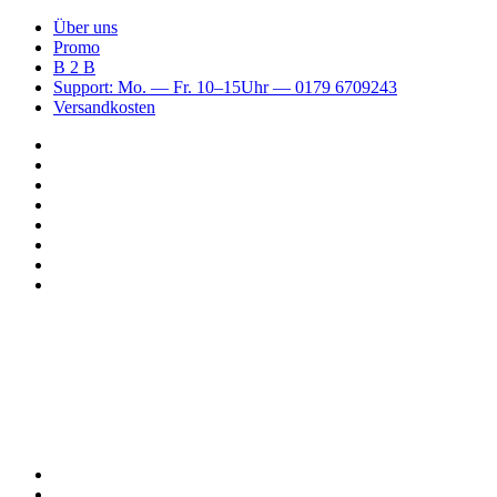
Über uns
Promo
B 2 B
Support: Mo. — Fr. 10–15Uhr — 0179 6709243
Versandkosten
Suchen
nach
WhatsApp
TikTok
Spotify
Instagram
YouTube
Pinterest
Facebook
Menü
Suchen