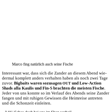
Mar­co fing natür­lich auch sei­ne Fische
Inter­es­sant war, dass sich die Zan­der an die­sem Abend wie­
der­mal kom­plett anders ver­hal­ten haben als noch zwei Tage
zuvor.
Big­baits waren sozu­sa­gen
und Low-Action
OUT
Shads alla Kau­lis und Fin‑S brach­ten die meis­ten Fische
.
Jeder von uns konn­te so im Ver­lauf des Abends sei­ne Zan­der
fan­gen und mit ruhi­gen Gewis­sen die Heim­rei­se antre­ten
und die Schon­zeit einleiten.