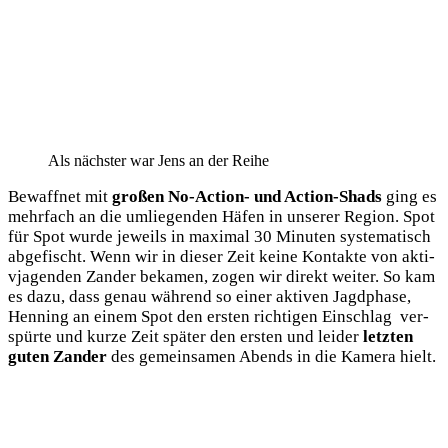
Als nächs­ter war Jens an der Reihe
Bewaff­net mit
gro­ßen No-Action- und Action-Shads
ging es
mehr­fach an die umlie­gen­den Häfen in unse­rer Regi­on. Spot
für Spot wur­de jeweils in maxi­mal 30 Minu­ten sys­te­ma­tisch
abge­fischt. Wenn wir in die­ser Zeit kei­ne Kon­tak­te von akti­
v­ja­gen­den Zan­der beka­men, zogen wir direkt wei­ter. So kam
es dazu, dass genau wäh­rend so einer akti­ven Jagd­pha­se,
Hen­ning an einem Spot den ers­ten rich­ti­gen Ein­schlag ver­
spür­te und kur­ze Zeit spä­ter den ers­ten und lei­der
letz­ten
guten Zan­der
des gemein­sa­men Abends in die Kame­ra hielt.