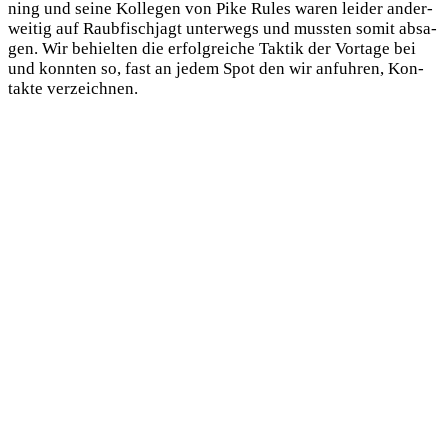
ning und sei­ne Kol­le­gen von Pike Rules waren lei­der ander­
wei­tig auf Raub­fisch­jagt unter­wegs und muss­ten somit absa­
gen. Wir behiel­ten die erfolg­rei­che Tak­tik der Vor­ta­ge bei
und konn­ten so, fast an jedem Spot den wir anfuh­ren, Kon­
tak­te verzeichnen.