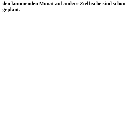
den kom­men­den Monat auf ande­re Ziel­fi­sche sind schon
geplant
.