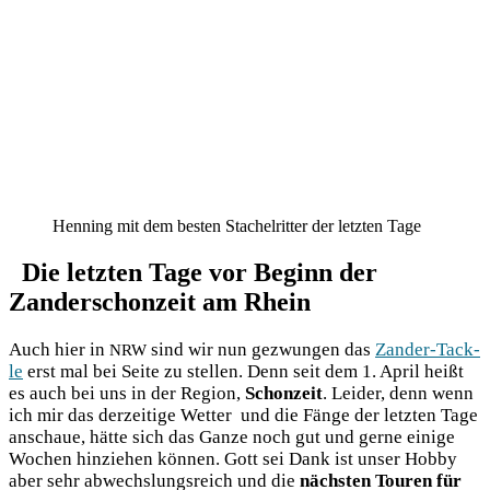
Henning mit dem besten Stachelritter der letzten Tage
Die letzten Tage vor Beginn der
Zanderschonzeit am Rhein
Auch hier in
sind wir nun gezwun­gen das
Zan­der-Tack­
NRW
le
erst mal bei Sei­te zu stel­len. Denn seit dem 1. April heißt
es auch bei uns in der Regi­on,
Schon­zeit
. Lei­der, denn wenn
ich mir das der­zei­ti­ge Wet­ter und die Fän­ge der letz­ten Tage
anschaue, hät­te sich das Gan­ze noch gut und ger­ne eini­ge
Wochen hin­zie­hen kön­nen. Gott sei Dank ist unser Hob­by
aber sehr abwechs­lungs­reich und die
nächs­ten Tou­ren für