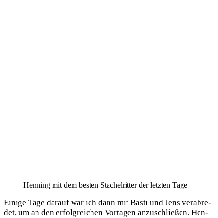
Hen­ning mit dem bes­ten Sta­chel­rit­ter der letz­ten Tage
Eini­ge Tage dar­auf war ich dann mit Bas­ti und Jens ver­ab­re­
det, um an den erfolg­rei­chen Vor­ta­gen anzu­schlie­ßen. Hen­