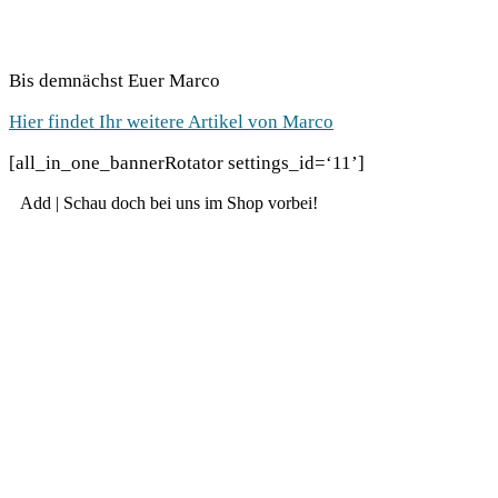
Bis dem­nächst Euer Marco
Hier fin­det Ihr wei­te­re Arti­kel von Marco
[all_in_one_bannerRotator settings_id=‘11’]
Add | Schau doch bei uns im Shop vorbei!