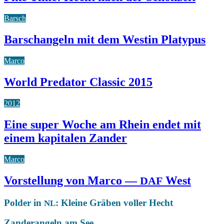
Barsch
Barschangeln mit dem Westin Platypus
Marco
World Predator Classic 2015
2012
Eine super Woche am Rhein endet mit
einem kapitalen Zander
Marco
Vorstellung von Marco —
West
DAF
Polder in
: Kleine Gräben voller Hecht
NL
Zanderangeln am See