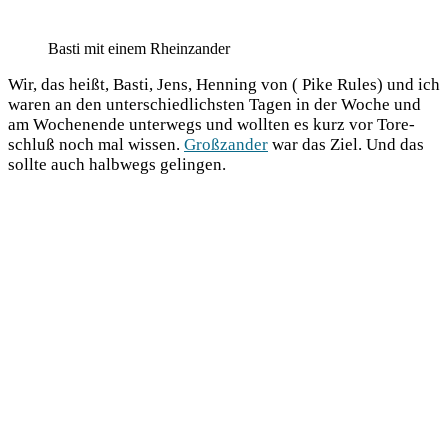
Bas­ti mit einem Rheinzander
Wir, das heißt, Bas­ti, Jens, Hen­ning von ( Pike Rules) und ich
waren an den unter­schied­lichs­ten Tagen in der Woche und
am Wochen­en­de unter­wegs und woll­ten es kurz vor Tore­
schluß noch mal wis­sen.
Groß­zan­der
war das Ziel. Und das
soll­te auch halb­wegs gelingen.