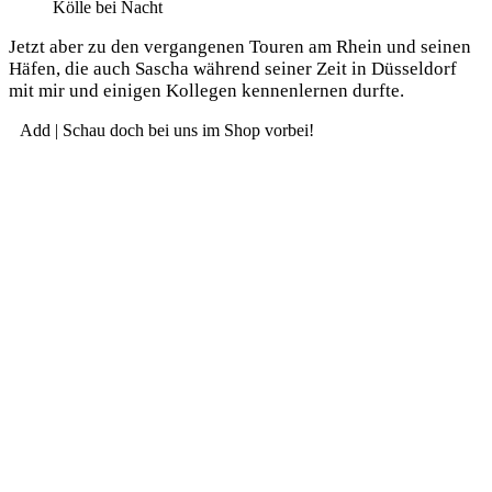
Köl­le bei Nacht
Jetzt aber zu den ver­gan­ge­nen Tou­ren am Rhein und sei­nen
Häfen, die auch Sascha wäh­rend sei­ner Zeit in Düs­sel­dorf
mit mir und eini­gen Kol­le­gen ken­nen­ler­nen durfte.
Add | Schau doch bei uns im Shop vorbei!