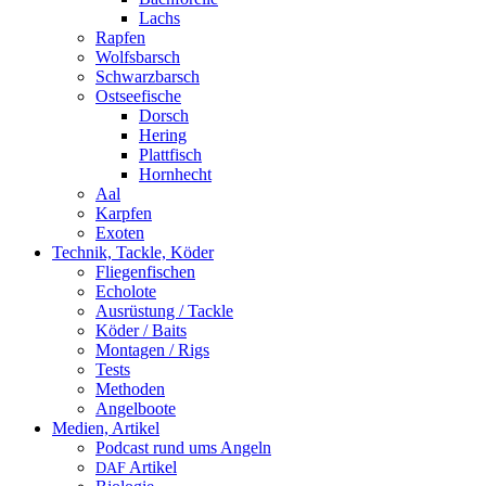
Lachs
Rapfen
Wolfsbarsch
Schwarzbarsch
Ostseefische
Dorsch
Hering
Plattfisch
Hornhecht
Aal
Karpfen
Exoten
Technik, Tackle, Köder
Fliegenfischen
Echolote
Ausrüstung / Tackle
Köder / Baits
Montagen / Rigs
Tests
Methoden
Angelboote
Medien, Artikel
Podcast rund ums Angeln
Artikel
DAF