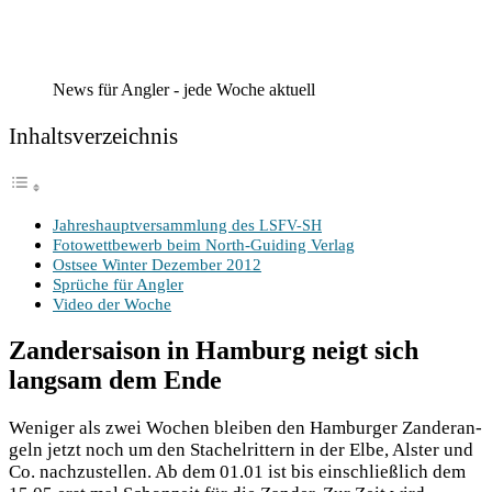
News für Angler - jede Woche aktuell
Inhalts­ver­zeich­nis
Jah­res­haupt­ver­samm­lung des
LSFV-SH
Foto­wett­be­werb beim North-Gui­ding Verlag
Ost­see Win­ter Dezem­ber 2012
Sprü­che für Angler
Video der Woche
Zandersaison in Hamburg neigt sich
langsam dem Ende
Weni­ger als zwei Wochen blei­ben den Ham­bur­ger Zan­der­an­
geln jetzt noch um den Sta­chel­rit­tern in der Elbe, Als­ter und
Co. nach­zu­stel­len. Ab dem 01.01 ist bis ein­schließ­lich dem