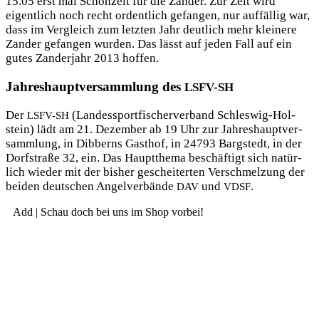
15.05 erst mal Schon­zeit für die Zan­der. Zur Zeit wird
eigent­lich noch recht ordent­lich gefan­gen, nur auf­fäl­lig war,
dass im Ver­gleich zum letz­ten Jahr deut­lich mehr klei­ne­re
Zan­der gefan­gen wur­den. Das lässt auf jeden Fall auf ein
gutes Zan­der­jahr 2013 hoffen.
Jahreshauptversammlung des
LSFV-SH
Der
(Lan­des­sport­fi­scher­ver­band Schles­wig-Hol­
LSFV-SH
stein) lädt am 21. Dezem­ber ab 19 Uhr zur Jah­res­haupt­ver­
samm­lung, in Dib­berns Gast­hof, in 24793 Barg­stedt, in der
Dorf­stra­ße 32, ein. Das Haupt­the­ma beschäf­tigt sich natür­
lich wie­der mit der bis­her geschei­ter­ten Ver­schmel­zung der
bei­den deut­schen Angel­ver­bän­de
und
.
DAV
VDSF
Add | Schau doch bei uns im Shop vorbei!