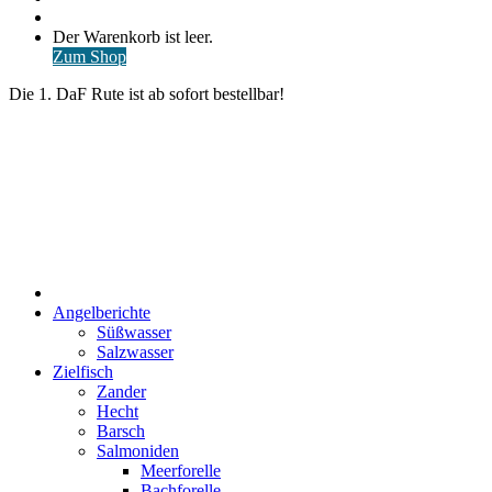
nach
Anmelden
Warenkorb
Der Warenkorb ist leer.
ansehen
Zum Shop
Die 1. DaF Rute ist ab sofort bestellbar!
Start
Angelberichte
Süßwasser
Salzwasser
Zielfisch
Zander
Hecht
Barsch
Salmoniden
Meerforelle
Bachforelle