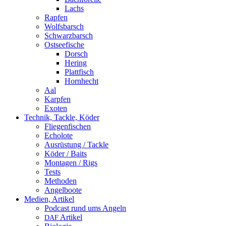
Lachs
Rapfen
Wolfsbarsch
Schwarzbarsch
Ostseefische
Dorsch
Hering
Plattfisch
Hornhecht
Aal
Karpfen
Exoten
Technik, Tackle, Köder
Fliegenfischen
Echolote
Ausrüstung / Tackle
Köder / Baits
Montagen / Rigs
Tests
Methoden
Angelboote
Medien, Artikel
Podcast rund ums Angeln
Artikel
DAF