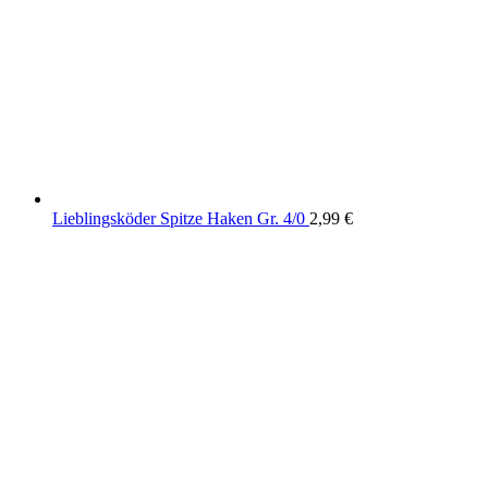
Lieblingsköder Spitze Haken Gr. 4/0
2,99
€
wird unterstützt von:
DAF