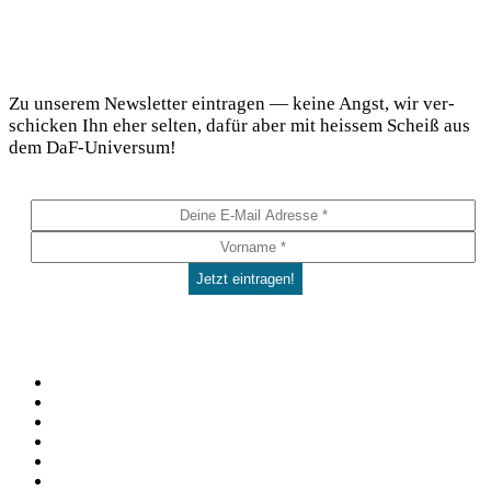
DaF Newsletter
Zu unse­rem News­let­ter ein­tra­gen — kei­ne Angst, wir ver­
schi­cken Ihn eher sel­ten, dafür aber mit heis­sem Scheiß aus
dem DaF-Universum!
Social
Facebook
Pinterest
YouTube
Instagram
Spotify
TikTok