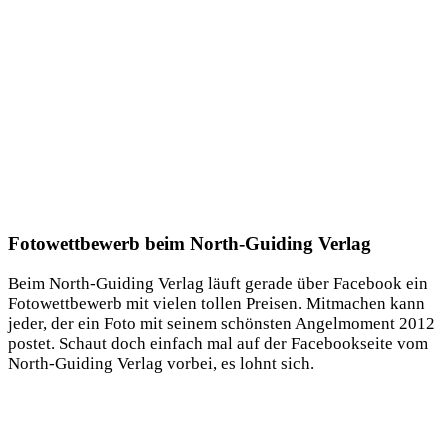
Fotowettbewerb beim North-Guiding Verlag
Beim North-Gui­ding Ver­lag läuft gera­de über Face­book ein
Foto­wett­be­werb mit vie­len tol­len Prei­sen. Mit­ma­chen kann
jeder, der ein Foto mit sei­nem schöns­ten Angel­mo­ment 2012
pos­tet. Schaut doch ein­fach mal auf der Face­book­sei­te vom
North-Gui­ding Ver­lag vor­bei, es lohnt sich.