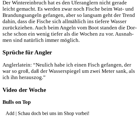
Der Win­ter­ein­bruch hat es den Ufer­ang­lern nicht gera­de
leicht gemacht. Es wer­den zwar noch Fische beim Wat- und
Bran­dungs­an­geln gefan­gen, aber so lang­sam geht der Trend
dahin, dass die Fische sich all­mäh­lich ins tie­fe­re Was­ser
zurück­zie­hen. Auch beim Angeln vom Boot stan­den die Dor­
sche schon ein wenig tie­fer als die Wochen zu vor. Aus­nah­
men sind natür­lich immer möglich.
Sprüche für Angler
Ang­ler­la­tein: “Neu­lich habe ich einen Fisch gefan­gen, der
war so groß, daß der Was­ser­spie­gel um zwei Meter sank, als
ich ihn herauszog.”
Video der Woche
Bulls on Top
Add | Schau doch bei uns im Shop vorbei!