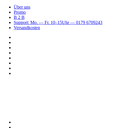
Über uns
Promo
B 2 B
Support: Mo. — Fr. 10–15Uhr — 0179 6709243
Versandkosten
Suchen
nach
WhatsApp
TikTok
Spotify
Instagram
YouTube
Pinterest
Facebook
Menü
Suchen