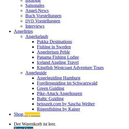
Biologie
Saisonales
Angel-News
Buch Vorstellungen
Vorstellungen
DVD
Interviews
Angeltrips
Angelurlaub
Pukka Destinations
Fishing in Sweden
Angelreisen Pehle
Panama Fishing Lodge
Iceland Angling Travel
Kingfish Westcoast Adventure Tours
Angelguide
Angelguiding Hamburg
Forellenguiding im Schwarzwald
Green Guiding
Pike-Attack Angeltouren
Baltic Guiding
beisszeit.com by Sascha Weiher
Rügenfishing by Kaiser
Shop
supporten
Warenkorb
Der Warenkorb ist leer.
ansehen