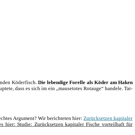
ben­den Köder­fisch.
Die leben­di­ge Forel­le als Köder am Haken
­te­te, dass es sich im ein „mau­se­to­tes Rot­au­ge“ han­de­le. Tat­
ch­tes Argu­ment? Wir berich­te­ten hier:
Zurück­set­zen kapi­ta­ler
 hier: Stu­die: Zurück­set­zen kapi­ta­ler Fische vor­teil­haft für