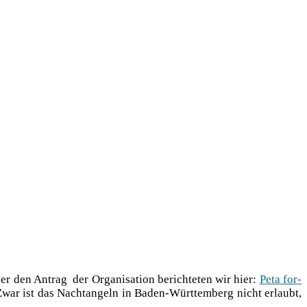
r den Antrag der Orga­ni­sa­ti­on berich­te­ten wir hier:
Peta for­
. Zwar ist das Nacht­an­geln in Baden-Würt­tem­berg nicht erlaubt,