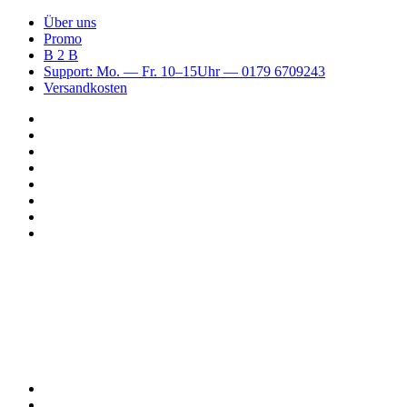
Über uns
Promo
B 2 B
Support: Mo. — Fr. 10–15Uhr — 0179 6709243
Versandkosten
Suchen
nach
WhatsApp
TikTok
Spotify
Instagram
YouTube
Pinterest
Facebook
Menü
Suchen