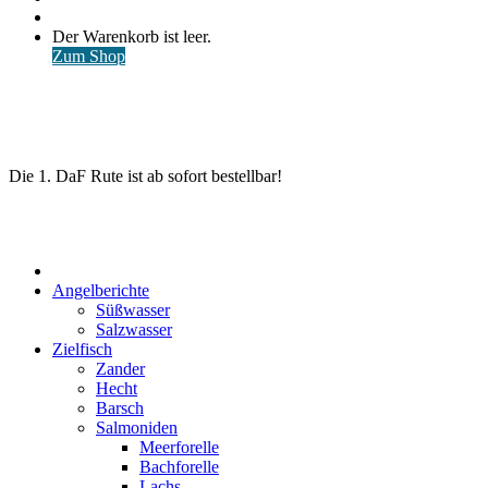
nach
Anmelden
Warenkorb
Der Warenkorb ist leer.
ansehen
Zum Shop
Die 1. DaF Rute ist ab sofort bestellbar!
Start
Angelberichte
Süßwasser
Salzwasser
Zielfisch
Zander
Hecht
Barsch
Salmoniden
Meerforelle
Bachforelle
Lachs