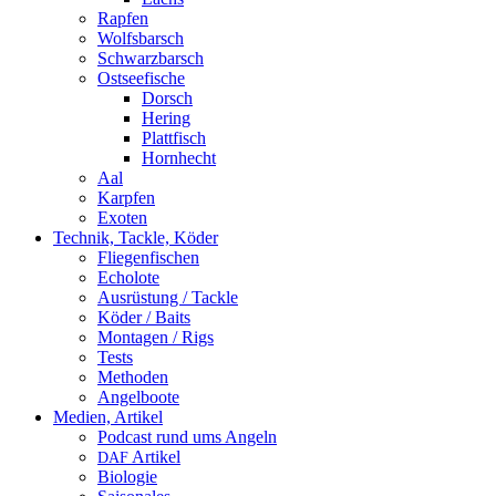
Rapfen
Wolfsbarsch
Schwarzbarsch
Ostseefische
Dorsch
Hering
Plattfisch
Hornhecht
Aal
Karpfen
Exoten
Technik, Tackle, Köder
Fliegenfischen
Echolote
Ausrüstung / Tackle
Köder / Baits
Montagen / Rigs
Tests
Methoden
Angelboote
Medien, Artikel
Podcast rund ums Angeln
Artikel
DAF
Biologie