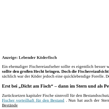
Anzei­ge: Leben­der Köderfisch
Ein ehe­ma­li­ger Fische­rei­auf­se­her soll­te es eigent­lich bes­
soll­te den gro­ßen Hecht brin­gen. Doch die Fische­rei­auf­sicht
säch­lich war der Köder jedoch eine quick­le­ben­di­ge Forel­le. D
Erst bei „Dicht am Fisch“ – dann im Stern und als Pet
Zurück­set­zen kapi­ta­ler Fische sinn­voll für den Bestands­schu
Fischer vor­teil­haft für den Bestand
. Nun hat auch der Stern
Bestände