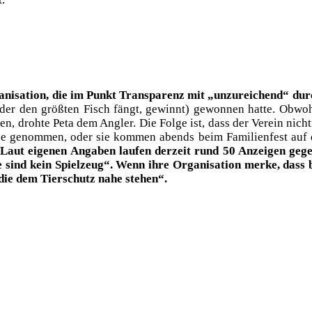
a­ni­sa­ti­on, die im Punkt Trans­pa­renz mit „unzu­rei­chend“ dur
ler, der den größ­ten Fisch fängt, gewinnt) gewon­nen hat­te. Obw
 droh­te Peta dem Ang­ler. Die Fol­ge ist, dass der Ver­ein nicht­m
u­se genom­men, oder sie kom­men abends beim Fami­li­en­fest auf 
Laut eige­nen Anga­ben lau­fen der­zeit rund 50 Anzei­gen gege
sind kein Spiel­zeug“. Wenn ihre Orga­ni­sa­ti­on mer­ke, dass be
, „die dem Tier­schutz nahe stehen“.