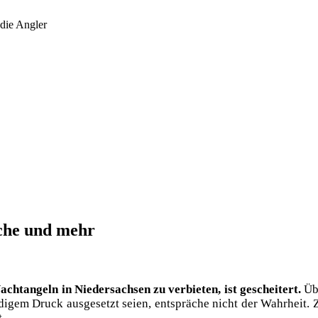
die Angler
che und mehr
t­an­geln in Nie­der­sach­sen zu ver­bie­ten, ist geschei­tert.
Übe
di­gem Druck aus­ge­setzt sei­en, ent­sprä­che nicht der Wahr­heit
t.