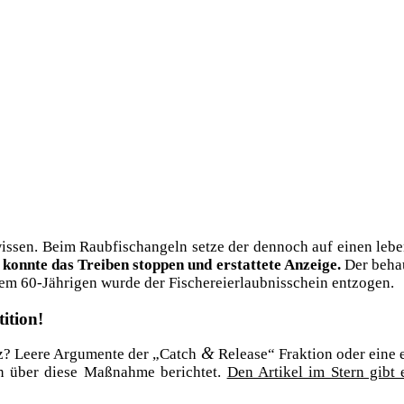
ser wis­sen. Beim Raub­fisch­an­geln set­ze der den­noch auf einen le
 konn­te das Trei­ben stop­pen und erstat­te­te Anzei­ge.
Der behaup
em 60-Jäh­ri­gen wur­de der Fische­rei­er­laub­nis­schein entzogen.
ition!
&
tz? Lee­re Argu­men­te der „Catch
Release“ Frak­ti­on oder eine e
 über die­se Maß­nah­me berich­tet.
Den Arti­kel im Stern gibt es