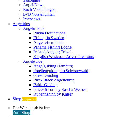
Saisonales
Angel-News
Buch Vorstellungen
Vorstellungen
DVD
Interviews
Angeltrips
Angelurlaub
Pukka Destinations
Fishing in Sweden
Angelreisen Pehle
Panama Fishing Lodge
Iceland Angling Travel
Kingfish Westcoast Adventure Tours
Angelguide
Angelguiding Hamburg
Forellenguiding im Schwarzwald
Green Guiding
Pike-Attack Angeltouren
Baltic Guiding
beisszeit.com by Sascha Weiher
Rügenfishing by Kaiser
Shop
supporten
Warenkorb
Der Warenkorb ist leer.
ansehen
Zum Shop
Anmelden