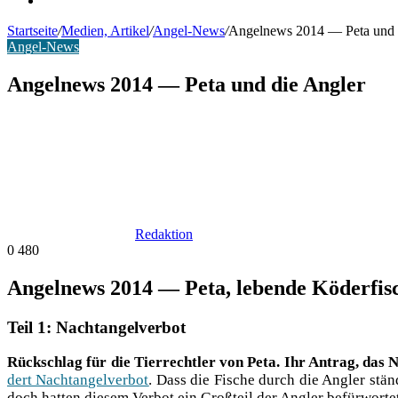
Startseite
/
Medien, Artikel
/
Angel-News
/
Angelnews 2014 — Peta und 
Angel-News
Angelnews 2014 — Peta und die Angler
Redaktion
0
480
Angelnews 2014 — Peta, lebende Köderfis
Teil 1: Nachtangelverbot
Rück­schlag für die Tier­recht­ler von Peta. Ihr Antrag, das Nach
dert Nacht­an­gel­ver­bot
. Dass die Fische durch die Ang­ler stän­
doch hat­ten die­sem Ver­bot ein Groß­teil der Ang­ler befürworte