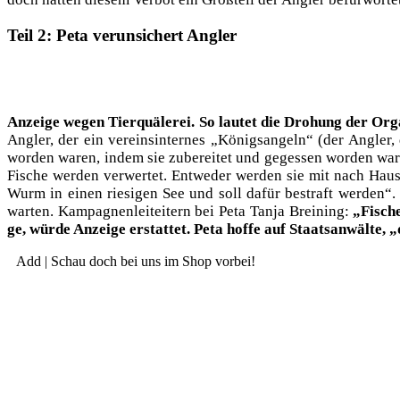
Teil 2: Peta verunsichert Angler
Anzei­ge wegen Tier­quä­le­rei. So lau­tet die Dro­hung der Org
Ang­ler, der ein ver­eins­in­ter­nes „Königs­an­geln“ (der Ang­
wor­den waren, indem sie zube­rei­tet und geges­sen wor­den waren,
Fische wer­den ver­wer­tet. Ent­we­der wer­den sie mit nach Ha
Wurm in einen rie­si­gen See und soll dafür bestraft wer­den“.
war­ten. Kam­pa­gnen­lei­tei­tern bei Peta Tan­ja Brei­ning:
„Fische 
ge, wür­de Anzei­ge erstat­tet. Peta hof­fe auf Staats­an­wäl­te
Add | Schau doch bei uns im Shop vorbei!