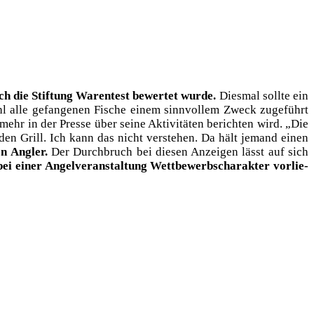
ch die Stif­tung Waren­test bewer­tet wur­de.
Dies­mal soll­te ein
ohl alle gefan­ge­nen Fische einem sinn­vol­lem Zweck zuge­führt
ehr in der Pres­se über sei­ne Akti­vi­tä­ten berich­ten wird. „Die
den Grill. Ich kann das nicht ver­ste­hen. Da hält jemand einen
n Ang­ler.
Der Durch­bruch bei die­sen Anzei­gen lässt auf sich
i einer Angel­ver­an­stal­tung Wett­be­werbs­cha­rak­ter vor­lie­