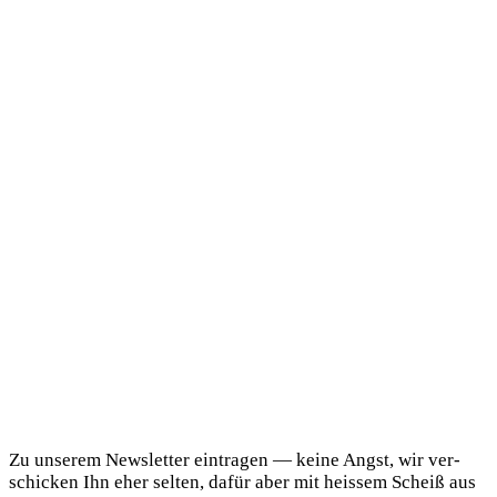
DaF Newsletter
Zu unse­rem News­let­ter ein­tra­gen — kei­ne Angst, wir ver­
schi­cken Ihn eher sel­ten, dafür aber mit heis­sem Scheiß aus