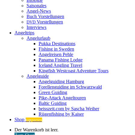
Biologie
Saisonales
Angel-News
Buch Vorstellungen
Vorstellungen
DVD
Interviews
Angeltrips
Angelurlaub
Pukka Destinations
Fishing in Sweden
Angelreisen Pehle
Panama Fishing Lodge
Iceland Angling Travel
Kingfish Westcoast Adventure Tours
Angelguide
Angelguiding Hamburg
Forellenguiding im Schwarzwald
Green Guiding
Pike-Attack Angeltouren
Baltic Guiding
beisszeit.com by Sascha Weiher
Rügenfishing by Kaiser
Shop
supporten
Warenkorb
Der Warenkorb ist leer.
ansehen