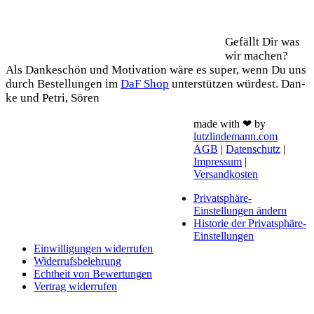
Support
Gefällt Dir was
wir machen?
Als Dan­ke­schön und Moti­va­ti­on wäre es super, wenn Du uns
durch Bestel­lun­gen im
DaF Shop
unter­stüt­zen wür­dest. Dan­
ke und Petri, Sören
made with ❤ by
lutzlindemann.com
AGB
|
Datenschutz
|
Impressum
|
Versandkosten
Privatsphäre-
Einstellungen ändern
Historie der Privatsphäre-
Einstellungen
Einwilligungen widerrufen
Widerrufsbelehrung
Echtheit von Bewertungen
Vertrag widerrufen
Schaltfläche