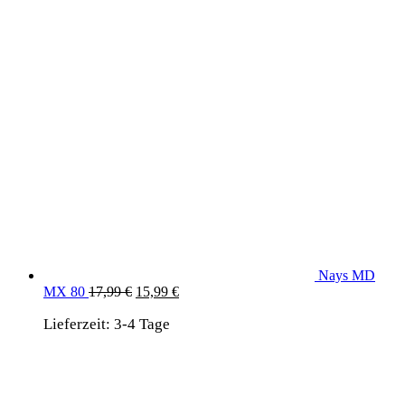
Nays MD
Ursprünglicher
Aktueller
MX 80
17,99
€
15,99
€
Preis
Preis
Lieferzeit:
3-4 Tage
war:
ist:
17,99 €
15,99 €.