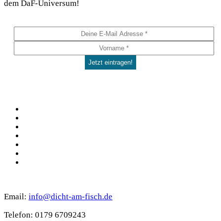
dem DaF-Universum!
Social
Facebook
Pinterest
YouTube
Instagram
Spotify
TikTok
WhatsApp
Kontakt
Email:
info@dicht-am-fisch.de
Tele­fon: 0179 6709243