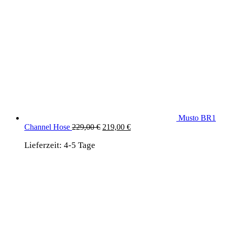
Musto BR1
Ursprünglicher
Aktueller
Channel Hose
229,00
€
219,00
€
Preis
Preis
Lieferzeit:
4-5 Tage
war:
ist:
229,00 €
219,00 €.