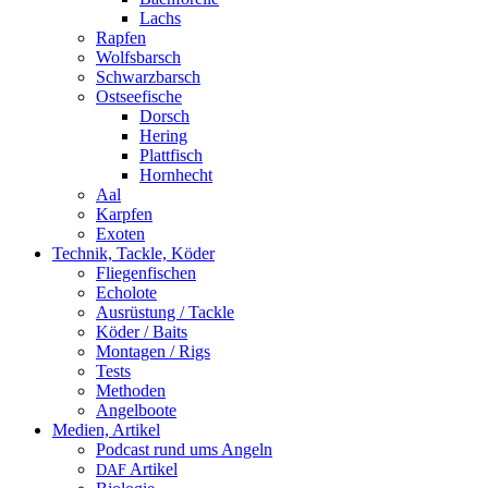
Lachs
Rapfen
Wolfsbarsch
Schwarzbarsch
Ostseefische
Dorsch
Hering
Plattfisch
Hornhecht
Aal
Karpfen
Exoten
Technik, Tackle, Köder
Fliegenfischen
Echolote
Ausrüstung / Tackle
Köder / Baits
Montagen / Rigs
Tests
Methoden
Angelboote
Medien, Artikel
Podcast rund ums Angeln
Artikel
DAF