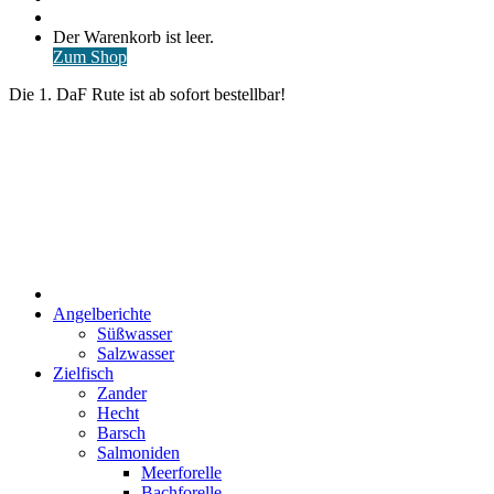
nach
Anmelden
Warenkorb
Der Warenkorb ist leer.
ansehen
Zum Shop
Die 1. DaF Rute ist ab sofort bestellbar!
Start
Angelberichte
Süßwasser
Salzwasser
Zielfisch
Zander
Hecht
Barsch
Salmoniden
Meerforelle
Bachforelle