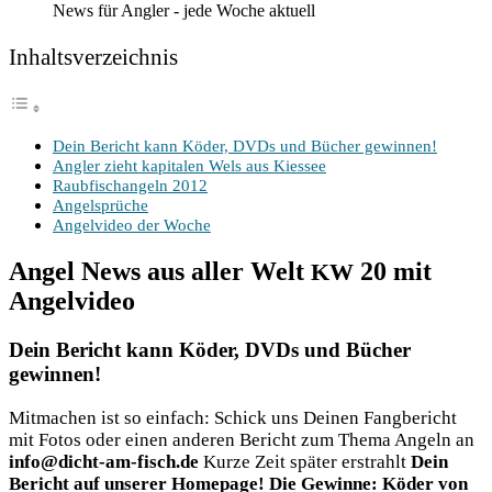
News für Angler - jede Woche aktuell
Inhalts­ver­zeich­nis
Dein Bericht kann Köder, DVDs und Bücher gewinnen!
Ang­ler zieht kapi­ta­len Wels aus Kiessee
Raub­fisch­an­geln 2012
Angel­sprü­che
Angel­vi­deo der Woche
Angel News aus aller Welt
20 mit
KW
Angelvideo
Dein Bericht kann Köder, DVDs und Bücher
gewinnen!
Mit­ma­chen ist so ein­fach: Schick uns Dei­nen Fang­be­richt
mit Fotos oder einen ande­ren Bericht zum The­ma Angeln an
info@dicht-am-fisch.de
Kur­ze Zeit spä­ter erstrahlt
Dein
Bericht auf unse­rer Home­page! Die Gewin­ne: Köder von