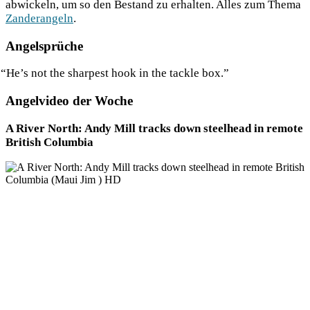
abwi­ckeln, um so den Bestand zu erhal­ten. Alles zum The­ma
Zan­der­an­geln
.
Angelsprüche
“
He’s not the shar­pest hook in the tack­le box.”
Angelvideo der Woche
A River North: Andy Mill tracks down steel­head in remo­te
Bri­tish Columbia