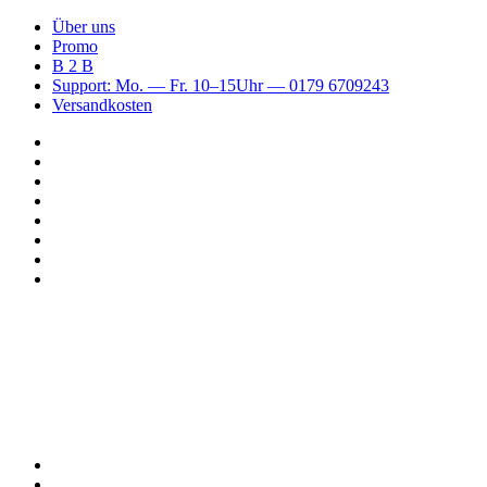
Über uns
Promo
B 2 B
Support: Mo. — Fr. 10–15Uhr — 0179 6709243
Versandkosten
Suchen
nach
WhatsApp
TikTok
Spotify
Instagram
YouTube
Pinterest
Facebook
Menü
Suchen