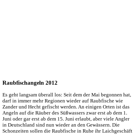
Raubfischangeln 2012
Es geht lang­sam über­all los: Seit dem der Mai begon­nen hat,
darf in immer mehr Regio­nen wie­der auf Raub­fi­sche wie
Zan­der und Hecht gefischt wer­den. An eini­gen Orten ist das
Angeln auf die Räu­ber des Süß­was­sers zwar erst ab dem 1.
Juni oder gar erst ab dem 15. Juni erlaubt, aber vie­le Ang­ler
in Deutsch­land sind nun wie­der an den Gewäs­sern. Die
Schon­zei­ten sol­len die Raub­fi­sche in Ruhe ihr Laich­ge­schäft