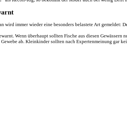
warnt
­an wird immer wie­der eine beson­ders belas­te­te Art gemel­det: D
nt. Wenn über­haupt soll­ten Fische aus die­sen Gewäs­sern nur s
 Gewe­be ab. Klein­kin­der soll­ten nach Exper­ten­mei­nung gar ke