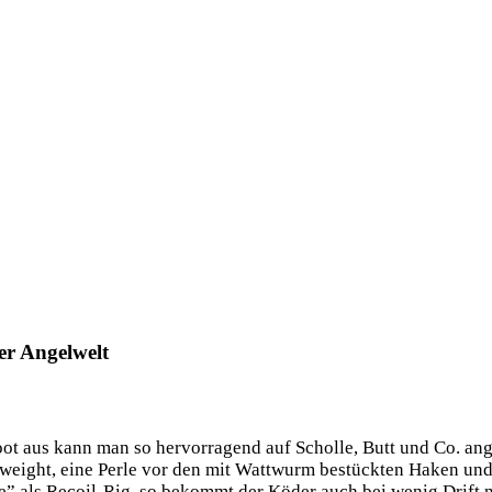
er Angelwelt
t aus kann man so her­vor­ra­gend auf Schol­le, Butt und Co. angel
et­weight, eine Per­le vor den mit Watt­wurm bestück­ten Haken u
 als Recoil-Rig, so bekommt der Köder auch bei wenig Drift noch