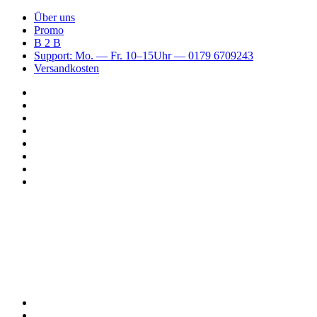
Über uns
Promo
B 2 B
Support: Mo. — Fr. 10–15Uhr — 0179 6709243
Versandkosten
Suchen
nach
WhatsApp
TikTok
Spotify
Instagram
YouTube
Pinterest
Facebook
Menü
Suchen