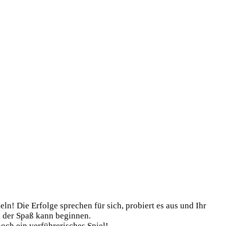
n! Die Erfol­ge spre­chen für sich, pro­biert es aus und Ihr
nd der Spaß kann beginnen.
 ein ver­füh­re­ri­sches Spiel!