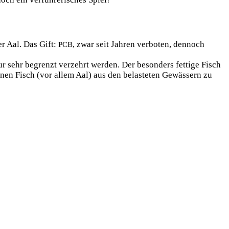
er Aal. Das Gift:
, zwar seit Jah­ren ver­bo­ten, den­noch
PCB
ehr begrenzt ver­zehrt wer­den. Der beson­ders fet­ti­ge Fisch
i­nen Fisch (vor allem Aal) aus den belas­te­ten Gewäs­sern zu