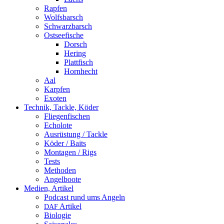
Rapfen
Wolfsbarsch
Schwarzbarsch
Ostseefische
Dorsch
Hering
Plattfisch
Hornhecht
Aal
Karpfen
Exoten
Technik, Tackle, Köder
Fliegenfischen
Echolote
Ausrüstung / Tackle
Köder / Baits
Montagen / Rigs
Tests
Methoden
Angelboote
Medien, Artikel
Podcast rund ums Angeln
Artikel
DAF
Biologie