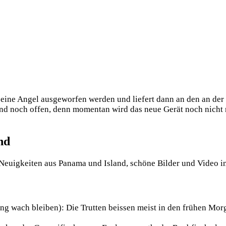
ine Angel aus­ge­wor­fen wer­den und lie­fert dann an den an der 
nd noch offen, denn momen­tan wird das neue Gerät noch nicht nach
nd
u­ig­kei­ten aus Pana­ma und Island, schö­ne Bil­der und Video i
lang wach blei­ben): Die Trut­ten beis­sen meist in den frü­hen Mo