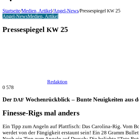
Startseite
/
Medien, Artikel
/
Angel-News
/
Pressespiegel
25
KW
Angel-News
Medien, Artikel
Pressespiegel
25
KW
Redaktion
0
578
Der
Wochenrückblick – Bunte Neuigkeiten aus d
DAF
Finesse-Rigs mal anders
Ein Tipp zum Angeln auf Platt­fisch: Das Caro­li­na-Rig. Vom Boo
wer­det von der Fän­gig­keit erstaunt sein! Ein 28 Gramm Bul­l
Noch ein Tipp zum Angeln auf Dorsch: Die belieb­te “Tote Rute”