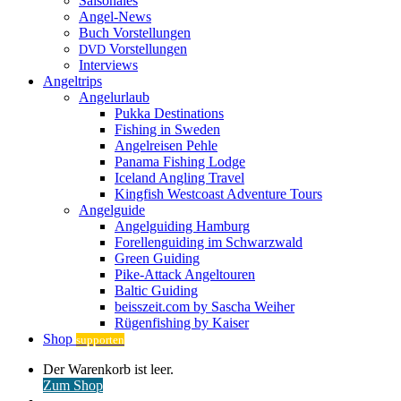
Saisonales
Angel-News
Buch Vorstellungen
Vorstellungen
DVD
Interviews
Angeltrips
Angelurlaub
Pukka Destinations
Fishing in Sweden
Angelreisen Pehle
Panama Fishing Lodge
Iceland Angling Travel
Kingfish Westcoast Adventure Tours
Angelguide
Angelguiding Hamburg
Forellenguiding im Schwarzwald
Green Guiding
Pike-Attack Angeltouren
Baltic Guiding
beisszeit.com by Sascha Weiher
Rügenfishing by Kaiser
Shop
supporten
Warenkorb
Der Warenkorb ist leer.
ansehen
Zum Shop
Anmelden