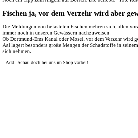
Fischen ja, vor dem Verzehr wird aber ge
Die Mel­dun­gen von belas­te­ten Fischen meh­ren sich, allen vor
immer noch in unse­ren Gewäs­sern nachzuweisen.
Ob Dort­mund-Ems Kanal oder Mosel, vor dem Ver­zehr wird gewar
Aal lagert beson­ders gro­ße Men­gen der Schad­stof­fe in sei­nem
sich nehmen.
Add | Schau doch bei uns im Shop vorbei!