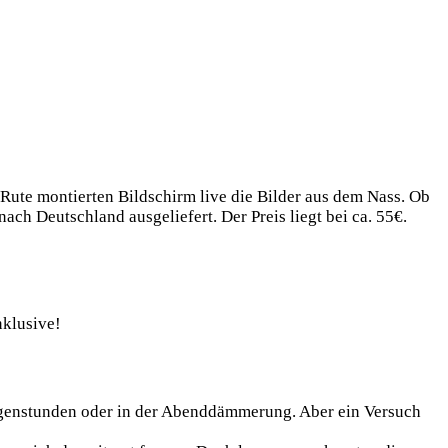
Rute mon­tier­ten Bild­schirm live die Bil­der aus dem Nass. Ob
 Deutsch­land aus­ge­lie­fert. Der Preis liegt bei ca. 55€.
nklusive!
r­gen­stun­den oder in der Abend­däm­me­rung. Aber ein Ver­such