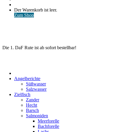
nach
Anmelden
Warenkorb
Der Warenkorb ist leer.
ansehen
Zum Shop
Die 1. DaF Rute ist ab sofort bestellbar!
Start
Angelberichte
Süßwasser
Salzwasser
Zielfisch
Zander
Hecht
Barsch
Salmoniden
Meerforelle
Bachforelle
Lachs