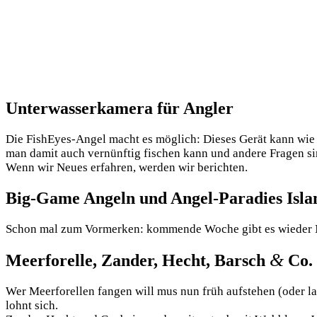
Unterwasserkamera für Angler
Die FishE­yes-Angel macht es mög­lich: Die­ses Gerät kann wie e
man damit auch ver­nünf­tig fischen kann und ande­re Fra­gen si
Wenn wir Neu­es erfah­ren, wer­den wir berichten.
Big-Game Angeln und Angel-Paradies Isla
Schon mal zum Vor­mer­ken: kom­men­de Woche gibt es wie­der Ne
&
Meerforelle, Zander, Hecht, Barsch
Co.
Wer Meer­fo­rel­len fan­gen will mus nun früh auf­ste­hen (oder 
lohnt sich.