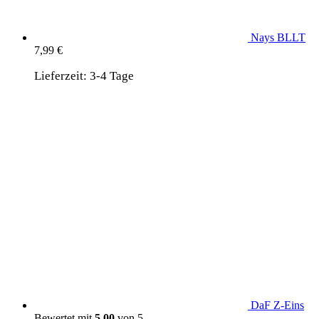
Nays BLLT
7,99
€
Lieferzeit:
3-4 Tage
DaF Z-Eins
Bewertet mit
5.00
von 5