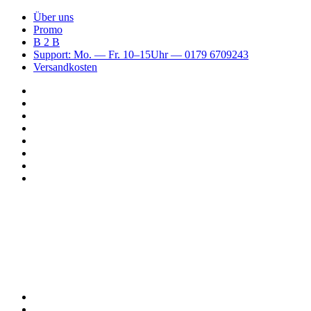
Über uns
Promo
B 2 B
Support: Mo. — Fr. 10–15Uhr — 0179 6709243
Versandkosten
Suchen
nach
WhatsApp
TikTok
Spotify
Instagram
YouTube
Pinterest
Facebook
Menü
Suchen