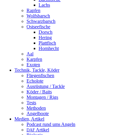
Lachs
Rapfen
Wolfsbarsch
Schwarzbarsch
Ostseefische
Dorsch
Hering
Plattfisch
Hornhecht
Aal
Karpfen
Exoten
Technik, Tackle, Köder
Fliegenfischen
Echolote
Ausrüstung / Tackle
Köder / Baits
Montagen / Rigs
Tests
Methoden
Angelboote
Medien, Artikel
Podcast rund ums Angeln
Artikel
DAF