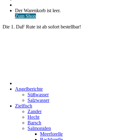
nach
Anmelden
Warenkorb
Der Warenkorb ist leer.
ansehen
Zum Shop
Die 1. DaF Rute ist ab sofort bestellbar!
Start
Angelberichte
Süßwasser
Salzwasser
Zielfisch
Zander
Hecht
Barsch
Salmoniden
Meerforelle
Bachforelle