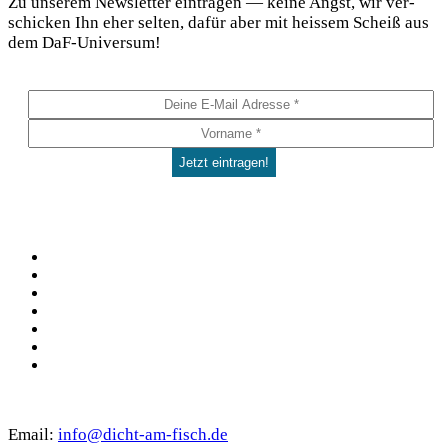
Zu unse­rem News­let­ter ein­tra­gen — kei­ne Angst, wir ver­
schi­cken Ihn eher sel­ten, dafür aber mit heis­sem Scheiß aus
dem DaF-Universum!
Social
Facebook
Pinterest
YouTube
Instagram
Spotify
TikTok
WhatsApp
Kontakt
Email:
info@dicht-am-fisch.de