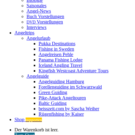
Biologie
Saisonales
Angel-News
Buch Vorstellungen
Vorstellungen
DVD
Interviews
Angeltrips
Angelurlaub
Pukka Destinations
Fishing in Sweden
Angelreisen Pehle
Panama Fishing Lodge
Iceland Angling Travel
Kingfish Westcoast Adventure Tours
Angelguide
Angelguiding Hamburg
Forellenguiding im Schwarzwald
Green Guiding
Pike-Attack Angeltouren
Baltic Guiding
beisszeit.com by Sascha Weiher
Rügenfishing by Kaiser
Shop
supporten
Warenkorb
Der Warenkorb ist leer.
ansehen