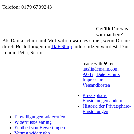
Tele­fon: 0179 6709243
Support
Gefällt Dir was
wir machen?
Als Dan­ke­schön und Moti­va­ti­on wäre es super, wenn Du uns
durch Bestel­lun­gen im
DaF Shop
unter­stüt­zen wür­dest. Dan­
ke und Petri, Sören
made with ❤ by
lutzlindemann.com
AGB
|
Datenschutz
|
Impressum
|
Versandkosten
Privatsphäre-
Einstellungen ändern
Historie der Privatsphäre-
Einstellungen
Einwilligungen widerrufen
Widerrufsbelehrung
Echtheit von Bewertungen
Vertrag widerrufen