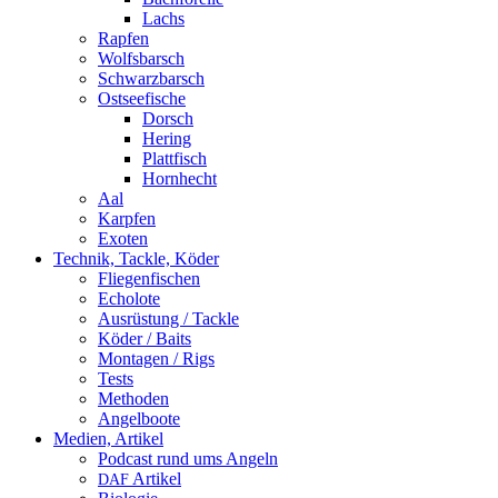
Lachs
Rapfen
Wolfsbarsch
Schwarzbarsch
Ostseefische
Dorsch
Hering
Plattfisch
Hornhecht
Aal
Karpfen
Exoten
Technik, Tackle, Köder
Fliegenfischen
Echolote
Ausrüstung / Tackle
Köder / Baits
Montagen / Rigs
Tests
Methoden
Angelboote
Medien, Artikel
Podcast rund ums Angeln
Artikel
DAF