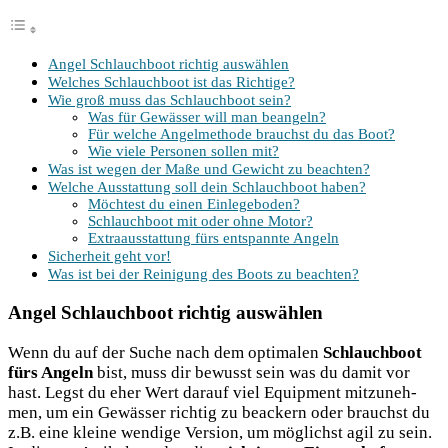
Angel Schlauch­boot rich­tig auswählen
Wel­ches Schlauch­boot ist das Richtige?
Wie groß muss das Schlauch­boot sein?
Was für Gewäs­ser will man beangeln?
Für wel­che Angel­me­tho­de brauchst du das Boot?
Wie vie­le Per­so­nen sol­len mit?
Was ist wegen der Maße und Gewicht zu beachten?
Wel­che Aus­stat­tung soll dein Schlauch­boot haben?
Möch­test du einen Einlegeboden?
Schlauch­boot mit oder ohne Motor?
Extra­aus­stat­tung fürs ent­spann­te Angeln
Sicher­heit geht vor!
Was ist bei der Rei­ni­gung des Boots zu beachten?
Angel Schlauchboot richtig auswählen
Wenn du auf der Suche nach dem opti­ma­len
Schlauch­boot
fürs Angeln
bist, muss dir bewusst sein was du damit vor
hast. Legst du eher Wert dar­auf viel Equip­ment mit­zu­neh­
men, um ein Gewäs­ser rich­tig zu beackern oder brauchst du
z.B. eine klei­ne wen­di­ge Ver­si­on, um mög­lichst agil zu sein.