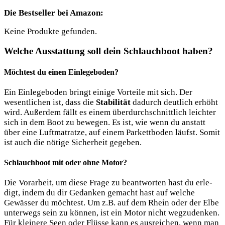
Die Best­sel­ler bei Amazon:
Kei­ne Pro­duk­te gefunden.
Welche Ausstattung soll dein Schlauchboot haben?
Möchtest du einen Einlegeboden?
Ein Ein­le­ge­bo­den bringt eini­ge Vor­tei­le mit sich. Der
wesent­li­chen ist, dass die
Sta­bi­li­tät
dadurch deut­lich erhöht
wird. Außer­dem fällt es einem über­durch­schnitt­lich leich­ter
sich in dem Boot zu bewe­gen. Es ist, wie wenn du anstatt
über eine Luft­ma­trat­ze, auf einem Par­kett­bo­den läufst. Somit
ist auch die nöti­ge Sicher­heit gegeben.
Schlauchboot mit oder ohne Motor?
Die Vor­ar­beit, um die­se Fra­ge zu beant­wor­ten hast du erle­
digt, indem du dir Gedan­ken gemacht hast auf wel­che
Gewäs­ser du möch­test. Um z.B. auf dem Rhein oder der Elbe
unter­wegs sein zu kön­nen, ist ein Motor nicht weg­zu­den­ken.
Für klei­ne­re Seen oder Flüs­se kann es aus­rei­chen, wenn man