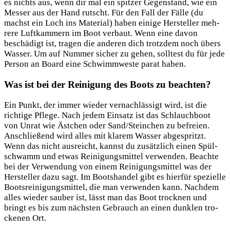
es nichts aus, wenn dir mal ein spit­zer Gegen­stand, wie ein
Mes­ser aus der Hand rutscht. Für den Fall der Fäl­le (du
machst ein Loch ins Mate­ri­al) haben eini­ge Her­stel­ler meh­
re­re Luft­kam­mern im Boot ver­baut. Wenn eine davon
beschä­digt ist, tra­gen die ande­ren dich trotz­dem noch übers
Was­ser. Um auf Num­mer sicher zu gehen, soll­test du für jede
Per­son an Board eine Schwimm­wes­te parat haben.
Was ist bei der Reinigung des Boots zu beachten?
Ein Punkt, der immer wie­der ver­nach­läs­sigt wird, ist die
rich­ti­ge Pfle­ge. Nach jedem Ein­satz ist das Schlauch­boot
von Unrat wie Äst­chen oder Sand/Steinchen zu befrei­en.
Anschlie­ßend wird alles mit kla­rem Was­ser abge­spritzt.
Wenn das nicht aus­reicht, kannst du zusätz­lich einen Spül­
schwamm und etwas Rei­ni­gungs­mit­tel ver­wen­den. Beach­te
bei der Ver­wen­dung von einem Rei­ni­gungs­mit­tel was der
Her­stel­ler dazu sagt. Im Boots­han­del gibt es hier­für spe­zi­el­le
Boots­rei­ni­gungs­mit­tel, die man ver­wen­den kann. Nach­dem
alles wie­der sau­ber ist, lässt man das Boot trock­nen und
bringt es bis zum nächs­ten Gebrauch an einen dunk­len tro­
cke­nen Ort.