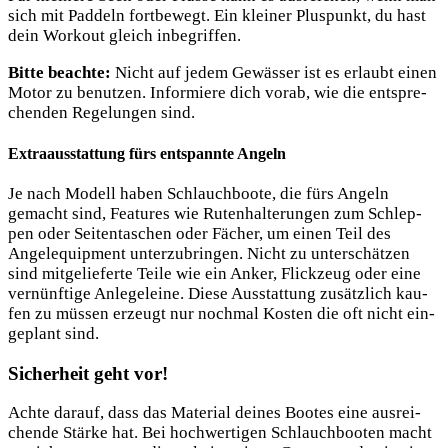
sich mit Pad­deln fort­be­wegt. Ein klei­ner Plus­punkt, du hast
dein Work­out gleich inbegriffen.
Bit­te beach­te:
Nicht auf jedem Gewäs­ser ist es erlaubt einen
Motor zu benut­zen. Infor­mie­re dich vor­ab, wie die ent­spre­
chen­den Rege­lun­gen sind.
Extraausstattung fürs entspannte Angeln
Je nach Modell haben Schlauch­boo­te, die fürs Angeln
gemacht sind, Fea­tures wie Ruten­hal­te­run­gen zum Schlep­
pen oder Sei­ten­ta­schen oder Fächer, um einen Teil des
Ange­l­e­quip­ment unter­zu­brin­gen. Nicht zu unter­schät­zen
sind mit­ge­lie­fer­te Tei­le wie ein Anker, Flick­zeug oder eine
ver­nünf­ti­ge Anle­ge­lei­ne. Die­se Aus­stat­tung zusätz­lich kau­
fen zu müs­sen erzeugt nur noch­mal Kos­ten die oft nicht ein­
ge­plant sind.
Sicherheit geht vor!
Ach­te dar­auf, dass das Mate­ri­al dei­nes Boo­tes eine aus­rei­
chen­de Stär­ke hat. Bei hoch­wer­ti­gen Schlauch­boo­ten macht