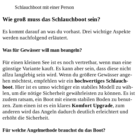
Schlauch­boot mit einer Person
Wie groß muss das Schlauchboot sein?
Es kommt dar­auf an was du vor­hast. Drei wich­ti­ge Aspek­te
wer­den nach­fol­gend erläutert.
Was für Gewässer will man beangeln?
Für einen klei­nen See ist es noch ver­tret­bar, wenn man eine
güns­ti­ge Vari­an­te kauft. Es kann aber sein, dass die­se nicht
all­zu lang­le­big sein wird. Wenn du grö­ße­re Gewäs­ser ange­
hen möch­test, emp­feh­len wir ein
hoch­wer­ti­ges Schlauch­
boot
. Hier ist es umso wich­ti­ger ein sta­bi­les Modell zu wäh­
len, um die nöti­ge Sicher­heit gewähr­leis­ten zu kön­nen. Es ist
zudem rat­sam, ein Boot mit einem sta­bi­len Boden zu benut­
zen. Zum einen ist es ein kla­res
Kom­fort Upgrade
, zum
ande­ren wird das Angeln dadurch deut­lich erleich­tert und
erhöht die Sicherheit.
Für welche Angelmethode brauchst du das Boot?