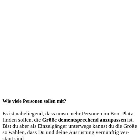
Wie viele Personen sollen mit?
Es ist nahe­lie­gend, dass umso mehr Per­so­nen im Boot Platz
fin­den sol­len, die
Grö­ße dem­entspre­chend anzu­pas­sen
ist.
Bist du aber als Ein­zel­gän­ger unter­wegs kannst du die Grö­ße
so wäh­len, dass Du und dei­ne Aus­rüs­tung ver­nünf­tig ver­
staut sind.