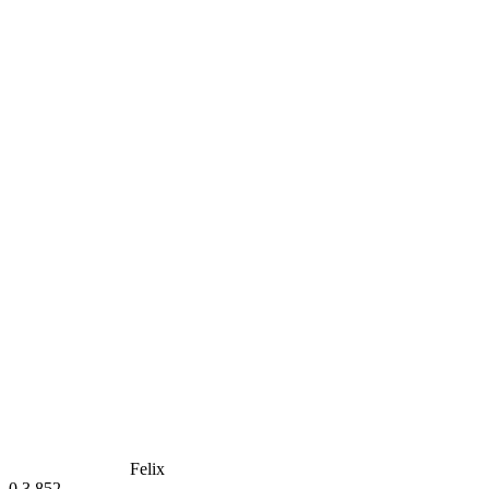
Felix
0
3.852