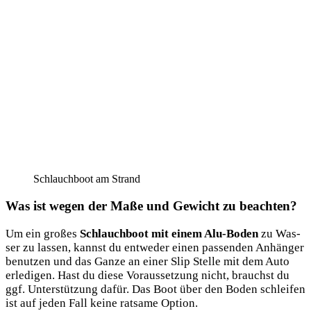
Schlauch­boot am Strand
Was ist wegen der Maße und Gewicht zu beachten?
Um ein gro­ßes
Schlauch­boot mit einem Alu-Boden
zu Was­
ser zu las­sen, kannst du ent­we­der einen pas­sen­den Anhän­ger
benut­zen und das Gan­ze an einer Slip Stel­le mit dem Auto
erle­di­gen. Hast du die­se Vor­aus­set­zung nicht, brauchst du
ggf. Unter­stüt­zung dafür. Das Boot über den Boden schlei­fen
ist auf jeden Fall kei­ne rat­sa­me Option.