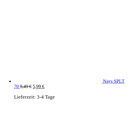
Nays SPLT
Ursprünglicher
Aktueller
70
9,49
€
5,99
€
Preis
Preis
Lieferzeit:
war:
3-4 Tage
ist:
9,49 €
5,99 €.