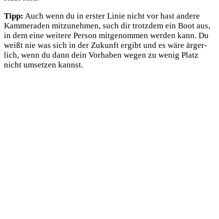
Tipp:
Auch wenn du in ers­ter Linie nicht vor hast ande­re
Kam­mer­aden mit­zu­neh­men, such dir trotz­dem ein Boot aus,
in dem eine wei­te­re Per­son mit­ge­nom­men wer­den kann. Du
weißt nie was sich in der Zukunft ergibt und es wäre ärger­
lich, wenn du dann dein Vor­ha­ben wegen zu wenig Platz
nicht umset­zen kannst.