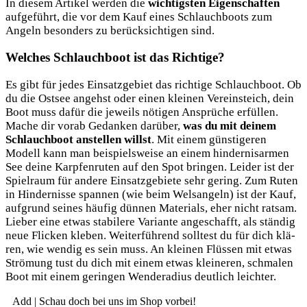
In die­sem Arti­kel wer­den die
wich­tigs­ten Eigen­schaf­ten
auf­ge­führt, die vor dem Kauf eines Schlauch­boots zum
Angeln beson­ders zu berück­sich­ti­gen sind.
Welches Schlauchboot ist das Richtige?
Es gibt für jedes Ein­satz­ge­biet das rich­ti­ge Schlauch­boot. Ob
du die Ost­see angehst oder einen klei­nen Ver­eins­teich, dein
Boot muss dafür die jeweils nöti­gen Ansprü­che erfül­len.
Mache dir vor­ab Gedan­ken dar­über,
was du mit dei­nem
Schlauch­boot anstel­len willst
. Mit einem güns­ti­ge­ren
Modell kann man bei­spiels­wei­se an einem hin­der­nis­ar­men
See dei­ne Karp­fen­ru­ten auf den Spot brin­gen. Lei­der ist der
Spiel­raum für ande­re Ein­satz­ge­bie­te sehr gering. Zum Ruten
in Hin­der­nis­se span­nen (wie beim Wel­s­an­geln) ist der Kauf,
auf­grund sei­nes häu­fig dün­nen Mate­ri­als, eher nicht rat­sam.
Lie­ber eine etwas sta­bi­le­re Vari­an­te ange­schafft, als stän­dig
neue Fli­cken kle­ben. Wei­ter­füh­rend soll­test du für dich klä­
ren, wie wen­dig es sein muss. An klei­nen Flüs­sen mit etwas
Strö­mung tust du dich mit einem etwas klei­ne­ren, schma­len
Boot mit einem gerin­gen Wen­de­ra­di­us deut­lich leichter.
Add | Schau doch bei uns im Shop vorbei!