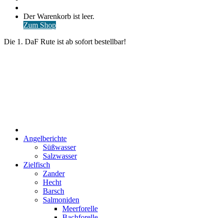
nach
Anmelden
Warenkorb
Der Warenkorb ist leer.
ansehen
Zum Shop
Die 1. DaF Rute ist ab sofort bestellbar!
Start
Angelberichte
Süßwasser
Salzwasser
Zielfisch
Zander
Hecht
Barsch
Salmoniden
Meerforelle
Bachforelle