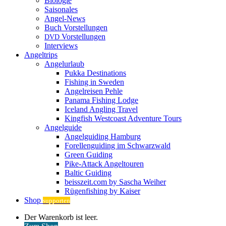
Biologie
Saisonales
Angel-News
Buch Vorstellungen
Vorstellungen
DVD
Interviews
Angeltrips
Angelurlaub
Pukka Destinations
Fishing in Sweden
Angelreisen Pehle
Panama Fishing Lodge
Iceland Angling Travel
Kingfish Westcoast Adventure Tours
Angelguide
Angelguiding Hamburg
Forellenguiding im Schwarzwald
Green Guiding
Pike-Attack Angeltouren
Baltic Guiding
beisszeit.com by Sascha Weiher
Rügenfishing by Kaiser
Shop
supporten
Warenkorb
Der Warenkorb ist leer.
ansehen