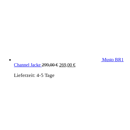
Musto BR1
Ursprünglicher
Aktueller
Channel Jacke
299,00
€
269,00
€
Preis
Preis
Lieferzeit:
4-5 Tage
war:
ist:
299,00 €
269,00 €.