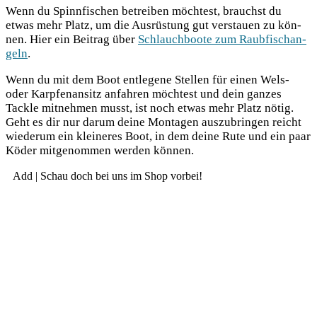
Wenn du Spinn­fi­schen betrei­ben möch­test, brauchst du
etwas mehr Platz, um die Aus­rüs­tung gut ver­stau­en zu kön­
nen. Hier ein Bei­trag über
Schlauch­boo­te zum Raub­fisch­an­
geln
.
Wenn du mit dem Boot ent­le­ge­ne Stel­len für einen Wels-
oder Karp­fen­an­sitz anfah­ren möch­test und dein gan­zes
Tack­le mit­neh­men musst, ist noch etwas mehr Platz nötig.
Geht es dir nur dar­um dei­ne Mon­ta­gen aus­zu­brin­gen reicht
wie­der­um ein klei­ne­res Boot, in dem dei­ne Rute und ein paar
Köder mit­ge­nom­men wer­den können.
Add | Schau doch bei uns im Shop vorbei!