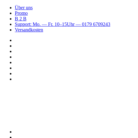
Über uns
Promo
B 2 B
Support: Mo. — Fr. 10–15Uhr — 0179 6709243
Versandkosten
Suchen
nach
WhatsApp
TikTok
Spotify
Instagram
YouTube
Pinterest
Facebook
Menü
Suchen