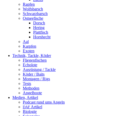
Rapfen
Wolfsbarsch
Schwarzbarsch
Ostseefische
Dorsch
Hering
Plattfisch
Hornhecht
Aal
Karpfen
Exoten
Technik, Tackle, Köder
Fliegenfischen
Echolote
Ausrüstung / Tackle
Köder / Baits
Montagen / Rigs
Tests
Methoden
Angelboote
Medien, Artikel
Podcast rund ums Angeln
Artikel
DAF
Biologie