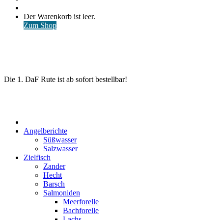
nach
Anmelden
Warenkorb
Der Warenkorb ist leer.
ansehen
Zum Shop
Die 1. DaF Rute ist ab sofort bestellbar!
Start
Angelberichte
Süßwasser
Salzwasser
Zielfisch
Zander
Hecht
Barsch
Salmoniden
Meerforelle
Bachforelle
Lachs