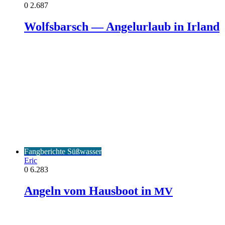
0
2.687
Wolfsbarsch — Angelurlaub in Irland
Fangberichte Süßwasser
Eric
0
6.283
Angeln vom Hausboot in
MV