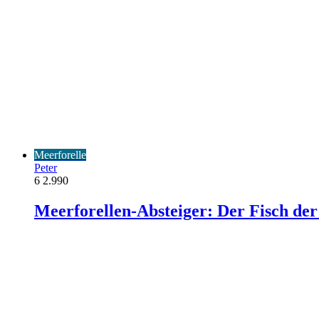
Meerforelle
Peter
6
2.990
Meerforellen-Absteiger: Der Fisch de