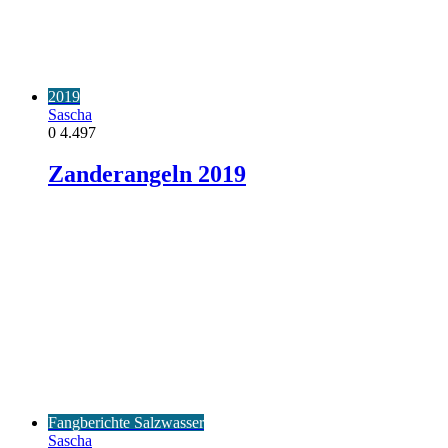
2019
Sascha
0
4.497
Zanderangeln 2019
Fangberichte Salzwasser
Sascha