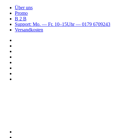
Über uns
Promo
B 2 B
Support: Mo. — Fr. 10–15Uhr — 0179 6709243
Versandkosten
Suchen
nach
WhatsApp
TikTok
Spotify
Instagram
YouTube
Pinterest
Facebook
Menü
Suchen