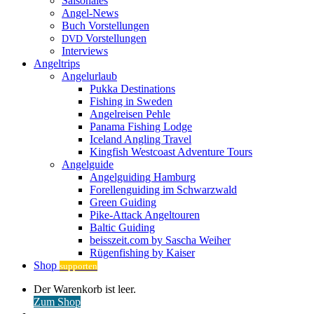
Saisonales
Angel-News
Buch Vorstellungen
Vorstellungen
DVD
Interviews
Angeltrips
Angelurlaub
Pukka Destinations
Fishing in Sweden
Angelreisen Pehle
Panama Fishing Lodge
Iceland Angling Travel
Kingfish Westcoast Adventure Tours
Angelguide
Angelguiding Hamburg
Forellenguiding im Schwarzwald
Green Guiding
Pike-Attack Angeltouren
Baltic Guiding
beisszeit.com by Sascha Weiher
Rügenfishing by Kaiser
Shop
supporten
Warenkorb
Der Warenkorb ist leer.
ansehen
Zum Shop
Anmelden