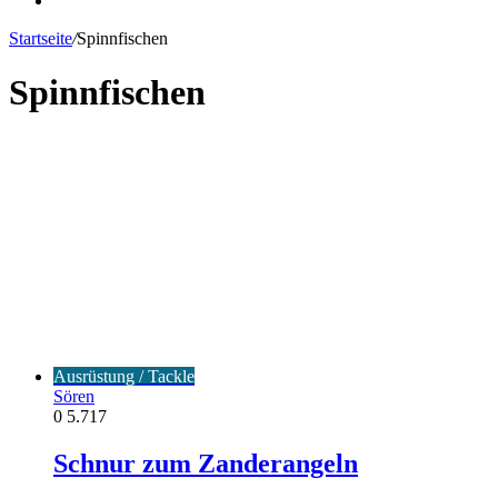
Startseite
/
Spinnfischen
Spinnfischen
Ausrüstung / Tackle
Sören
0
5.717
Schnur zum Zanderangeln