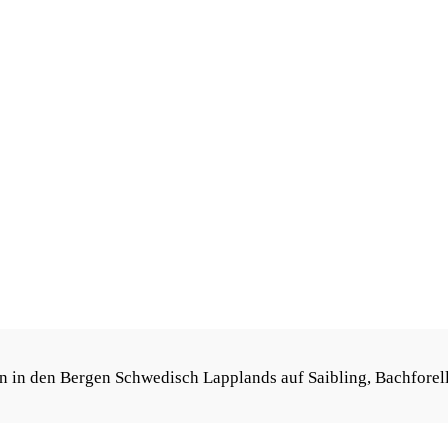
en in den Ber­gen Schwe­disch Lapp­lands auf Saib­ling, Bach­fo­re