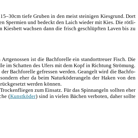
n 15–30cm tie­fe Gru­ben in den meist stei­ni­gen Kies­grund. Dort
 Sper­mi­en und bedeckt den Laich wie­der mit Kies. Die röt­li­
sem Kies­bett wach­sen dann die frisch geschlüpf­ten Laven bis zu
rt­ge­nos­sen ist die Bach­fo­rel­le ein stand­ort­treu­er Fisch. Die
rel­le im Schat­ten des Ufers mit dem Kopf in Rich­tung Strömung.
n der Bach­fo­rel­le gefres­sen wer­den. Gean­gelt wird die Bach­fo­
n, son­dern eher da beim Natur­kö­der­an­geln der Haken von den
urück­ge­setzt wer­den können.
o­cken­flie­gen zum Ein­satz. Für das Spinn­an­geln soll­ten eher
che (
Kunst­kö­der
) sind in vie­len Bächen ver­bo­ten, daher soll­te