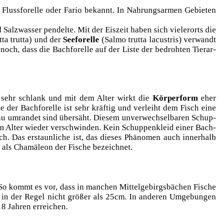
, Fluss­fo­rel­le oder Fario bekannt. In Nah­rungs­ar­men Gebie­ten
z­was­ser pen­del­te. Mit der Eis­zeit haben sich vie­ler­orts die
t­ta trut­ta) und der
See­fo­rel­le
(Sal­mo trut­ta lacus­tris) ver­wandt
ch, dass die Bach­fo­rel­le auf der Lis­te der bedroh­ten Tier­ar­
isch sehr schlank und mit dem Alter wirkt die
Kör­per­form
eher
e der Bach­fo­rel­le ist sehr kräf­tig und ver­leiht dem Fisch eine
lau umran­det sind über­säht. Die­sem unver­wech­sel­ba­ren Schup­
dem Alter wie­der ver­schwin­den. Kein Schup­pen­kleid einer Bach­
h. Das erstaun­li­che ist, das die­ses Phä­no­men auch inner­halb
h als Cha­mä­le­on der Fische bezeichnet.
 So kommt es vor, dass in man­chen Mit­tel­ge­birgs­bä­chen Fische
d in der Regel nicht grö­ßer als 25cm. In ande­ren Umge­bun­gen
18 Jah­ren erreichen.