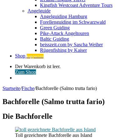
Kingfish Westcoast Adventure Tours
Angelguide
Angelguiding Hamburg
Forellenguiding im Schwarzwald
Green Guiding
Pike-Attack Angeltouren
Baltic Guiding
beisszeit.com by Sascha Weiher
Rügenfishing by Kaiser
Shop
supporten
Warenkorb
Der Warenkorb ist leer.
ansehen
Zum Shop
Anmelden
Startseite
/
Fische
/
Bachforelle (Salmo trutta fario)
Bachforelle (Salmo trutta fario)
Die Bachforelle
Toll gezeich­ne­te Bach­fo­rel­le aus Island