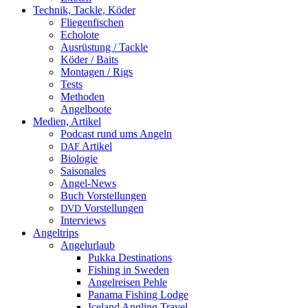
Technik, Tackle, Köder
Fliegenfischen
Echolote
Ausrüstung / Tackle
Köder / Baits
Montagen / Rigs
Tests
Methoden
Angelboote
Medien, Artikel
Podcast rund ums Angeln
Artikel
DAF
Biologie
Saisonales
Angel-News
Buch Vorstellungen
Vorstellungen
DVD
Interviews
Angeltrips
Angelurlaub
Pukka Destinations
Fishing in Sweden
Angelreisen Pehle
Panama Fishing Lodge
Iceland Angling Travel