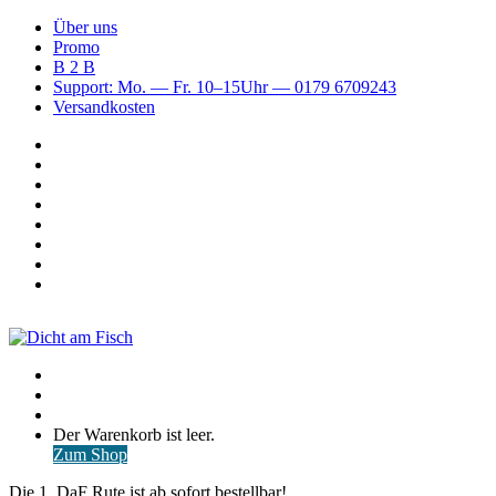
Über uns
Promo
B 2 B
Support: Mo. — Fr. 10–15Uhr — 0179 6709243
Versandkosten
Suchen
nach
WhatsApp
TikTok
Spotify
Instagram
YouTube
Pinterest
Facebook
Menü
Suchen
nach
Anmelden
Warenkorb
Der Warenkorb ist leer.
ansehen
Zum Shop
Die 1. DaF Rute ist ab sofort bestellbar!