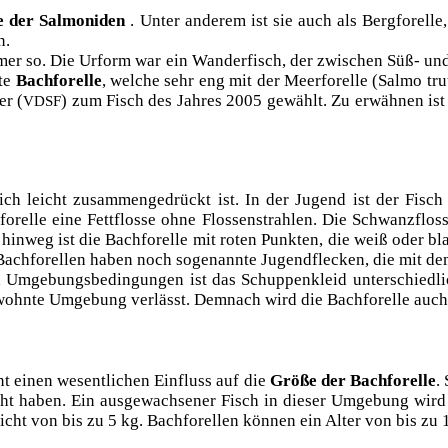
 der Sal­mo­ni­den
. Unter ande­rem ist sie auch als Berg­fo­rel­le
n.
er so. Die Urform war ein Wan­der­fisch, der zwi­schen Süß- und Sal
­te
Bach­fo­rel­le
, wel­che sehr eng mit der Meer­fo­rel­le (Sal­mo tru
er (
) zum Fisch des Jah­res 2005 gewählt. Zu erwäh­nen ist no
VDSF
seit­lich leicht zusam­men­ge­drückt ist. In der Jugend ist der F
­rel­le eine Fett­flos­se ohne Flos­sen­strah­len. Die Schwanz­flos­s
n hin­weg ist die Bach­fo­rel­le mit roten Punk­ten, die weiß oder b
e Bach­fo­rel­len haben noch soge­nann­te Jugend­fle­cken, die mit 
 Umge­bungs­be­din­gun­gen ist das Schup­pen­kleid unter­schied­lic
 gewohn­te Umge­bung ver­lässt. Dem­nach wird die Bach­fo­rel­le auc
einen wesent­li­chen Ein­fluss auf die
Grö­ße der Bach­fo­rel­le
.
ht haben. Ein aus­ge­wach­se­ner Fisch in die­ser Umge­bung wir
cht von bis zu 5 kg. Bach­fo­rel­len kön­nen ein Alter von bis zu 