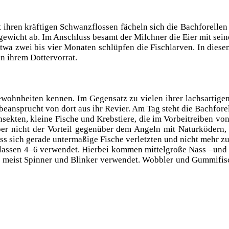
 ihren kräf­ti­gen Schwanz­flos­sen fächeln sich die Bach­fo­rel­le
­wicht ab. Im Anschluss besamt der Milch­ner die Eier mit sei­nen
etwa zwei bis vier Mona­ten schlüp­fen die Fisch­lar­ven. In die­
on ihrem Dottervorrat.
wohn­hei­ten ken­nen. Im Gegen­satz zu vie­len ihrer lachs­ar­ti­gen A
d bean­sprucht von dort aus ihr Revier. Am Tag steht die Bach­fo­
nsek­ten, klei­ne Fische und Krebs­tie­re, die im Vor­bei­trei­ben vo
t aber nicht der Vor­teil gegen­über dem Angeln mit Natur­kö­der
s sich gera­de unter­ma­ßi­ge Fische ver­letz­ten und nicht mehr z
sen 4–6 ver­wen­det. Hier­bei kom­men mit­tel­gro­ße Nass –und Tr
en meist Spin­ner und Blin­ker ver­wen­det. Wob­bler und Gum­mi­fi­s