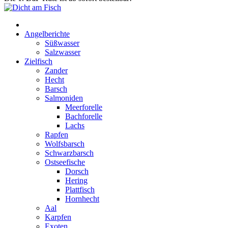
Start
Angelberichte
Süßwasser
Salzwasser
Zielfisch
Zander
Hecht
Barsch
Salmoniden
Meerforelle
Bachforelle
Lachs
Rapfen
Wolfsbarsch
Schwarzbarsch
Ostseefische
Dorsch
Hering
Plattfisch
Hornhecht
Aal
Karpfen
Exoten