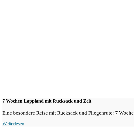
7 Wochen Lappland mit Rucksack und Zelt
Eine beson­de­re Rei­se mit Ruck­sack und Flie­gen­ru­te: 7 Woch
Wei­ter­le­sen