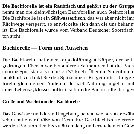
Die Bach­fo­rel­le ist ein Raub­fisch und gehört zu der Grup­pe
nennt man die klein­wüch­si­gen Bach­fo­rel­len auch Steinforelle
Die Bach­fo­rel­le ist ein
Süß­was­ser­fisch
, das war aber nicht imm
Rück­we­ge ver­sperrt, so ent­wi­ckel­te sich dann die uns bekann
ist. Die Bach­fo­rel­le wur­de vom Ver­band Deut­scher Sport­fi­sch
ten steht.
Bachforelle — Form und Aussehen
Die Bach­fo­rel­le hat einen tor­pe­do­för­mi­gen Kör­per, der 
gedrun­gen. Eben­so wie bei ande­ren Sal­mo­ni­den hat die Bach­fo
enor­me Spurtstär­ke von bis zu 35 km/h. Über die Sei­ten­li­ni­e
pen­kleid, ver­dankt Sie den Spitz­na­men „Rot­ge­tupf­te“. Jun­g
fo­rel­le gleich einem Ande­rem. Je nach Nah­rungs­an­ge­bot und
eines Lebens­zy­klus­ses auf­tritt, sofern die Bach­fo­rel­le ihre
Größe und Wachstum der Bachforelle
Das Gewäs­ser und deren Umge­bung haben, wie bereits erwähnt 
schon mit einer Grö­ße von 12cm ihre Geschlechts­rei­fe erreic
wer­den Bach­fo­rel­len bis zu 80 cm lang und errei­chen ein Gewi