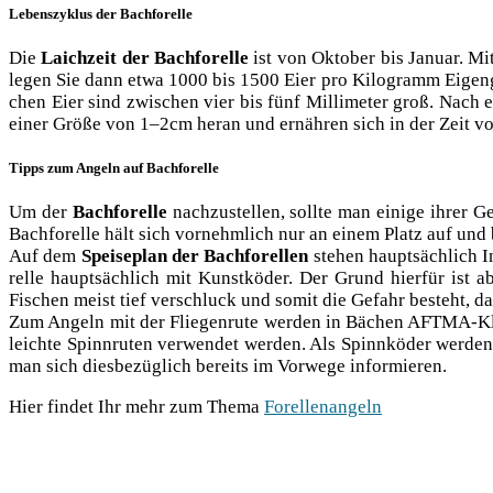
Lebenszyklus der Bachforelle
Die
Laich­zeit der Bach­fo­rel­le
ist von Okto­ber bis Janu­ar. Mit
legen Sie dann etwa 1000 bis 1500 Eier pro Kilo­gramm Eigen­ge
chen Eier sind zwi­schen vier bis fünf Mil­li­me­ter groß. Nach 
einer Grö­ße von 1–2cm her­an und ernäh­ren sich in der Zeit v
Tipps zum Angeln auf Bachforelle
Um der
Bach­fo­rel­le
nach­zu­stel­len, soll­te man eini­ge ihrer Ge
Bach­fo­rel­le hält sich vor­nehm­lich nur an einem Platz auf un
Auf dem
Spei­se­plan der Bach­fo­rel­len
ste­hen haupt­säch­lich I
rel­le haupt­säch­lich mit Kunst­kö­der. Der Grund hier­für is
Fischen meist tief ver­schluck und somit die Gefahr besteht, das
Zum Angeln mit der Flie­gen­ru­te wer­den in Bächen AFT­MA-Klas­
leich­te Spinn­ru­ten ver­wen­det wer­den. Als Spinn­kö­der wer­d
man sich dies­be­züg­lich bereits im Vor­we­ge informieren.
Hier fin­det Ihr mehr zum The­ma
Forel­len­an­geln