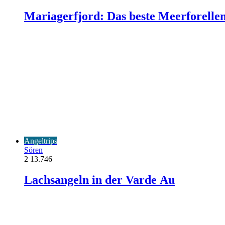
Mariagerfjord: Das beste Meerforelle
Angeltrips
Sören
2
13.746
Lachsangeln in der Varde Au