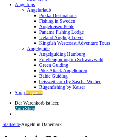
Angeltrips
Angelurlaub
Pukka Destinations
Fishing in Sweden
Angelreisen Pehle
Panama Fishing Lodge
Iceland Angling Travel
Kingfish Westcoast Adventure Tours
Angelguide
Angelguiding Hamburg
Forellenguiding im Schwarzwald
Green Guiding
Pike-Attack Angeltouren
Baltic Guiding
beisszeit.com by Sascha Weiher
Rügenfishing by Kaiser
Shop
supporten
Warenkorb
Der Warenkorb ist leer.
ansehen
Zum Shop
Anmelden
Startseite
/
Angeln in Dänemark