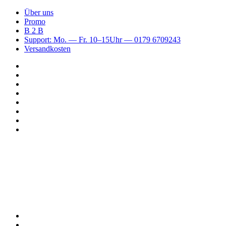
Über uns
Promo
B 2 B
Support: Mo. — Fr. 10–15Uhr — 0179 6709243
Versandkosten
Suchen
nach
WhatsApp
TikTok
Spotify
Instagram
YouTube
Pinterest
Facebook
Menü
Suchen