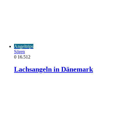
Angeltrips
Sören
0
16.512
Lachsangeln in Dänemark