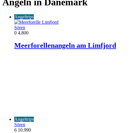
Angeln in Dänemark
Angeltrips
Sören
0
4.800
Meerforellenangeln am Limfjord
Angeltrips
Sören
6
10.990