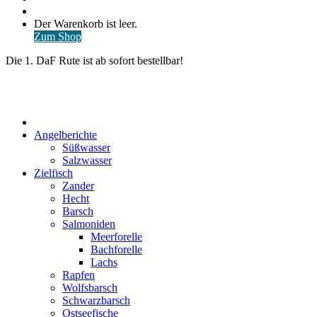
nach
Anmelden
Warenkorb
Der Warenkorb ist leer.
ansehen
Zum Shop
Die 1. DaF Rute ist ab sofort bestellbar!
Start
Angelberichte
Süßwasser
Salzwasser
Zielfisch
Zander
Hecht
Barsch
Salmoniden
Meerforelle
Bachforelle
Lachs
Rapfen
Wolfsbarsch
Schwarzbarsch
Ostseefische