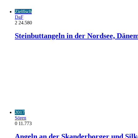
Zielfisch
DaF
2
24.580
Steinbuttangeln in der Nordsee, Däne
2017
Sören
0
11.773
Angeln an der Skanderborger und Silk