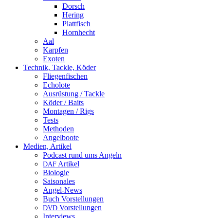
Dorsch
Hering
Plattfisch
Hornhecht
Aal
Karpfen
Exoten
Technik, Tackle, Köder
Fliegenfischen
Echolote
Ausrüstung / Tackle
Köder / Baits
Montagen / Rigs
Tests
Methoden
Angelboote
Medien, Artikel
Podcast rund ums Angeln
Artikel
DAF
Biologie
Saisonales
Angel-News
Buch Vorstellungen
Vorstellungen
DVD
Interviews