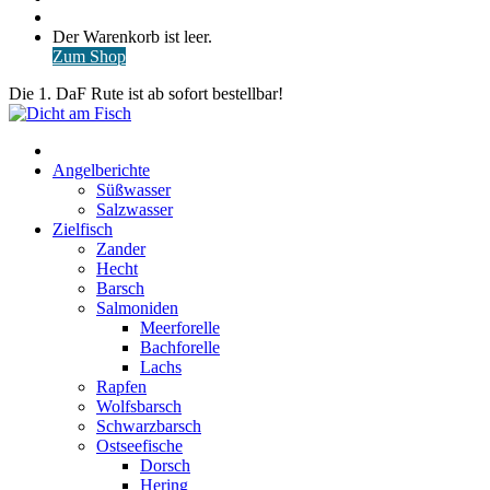
nach
Anmelden
Warenkorb
Der Warenkorb ist leer.
ansehen
Zum Shop
Die 1. DaF Rute ist ab sofort bestellbar!
Start
Angelberichte
Süßwasser
Salzwasser
Zielfisch
Zander
Hecht
Barsch
Salmoniden
Meerforelle
Bachforelle
Lachs
Rapfen
Wolfsbarsch
Schwarzbarsch
Ostseefische
Dorsch
Hering