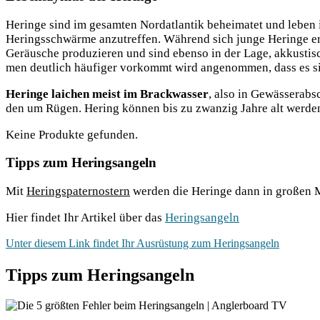
Herin­ge sind im gesam­ten Nord­at­lan­tik behei­ma­tet und leben
Herings­schwär­me anzu­tref­fen. Wäh­rend sich jun­ge Herin­ge er
Geräu­sche pro­du­zie­ren und sind eben­so in der Lage, akkus­ti­
men deut­lich häu­fi­ger vor­kommt wird ange­nom­men, dass es si
Herin­ge lai­chen meist im Brack­was­ser
, also in Gewäs­ser­ab­
den um Rügen. Hering kön­nen bis zu zwan­zig Jah­re alt werde
Kei­ne Pro­duk­te gefunden.
Tipps zum Heringsangeln
Mit
Herings­pa­ter­nos­tern
wer­den die Herin­ge dann in gro­ßen M
Hier fin­det Ihr Arti­kel über das
Herings­an­geln
Unter die­sem Link fin­det Ihr Aus­rüs­tung zum Heringsangeln
Tipps zum Heringsangeln