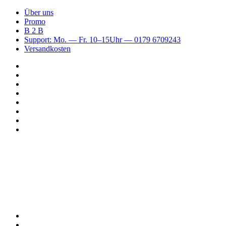
Über uns
Promo
B 2 B
Support: Mo. — Fr. 10–15Uhr — 0179 6709243
Versandkosten
Suchen
nach
WhatsApp
TikTok
Spotify
Instagram
YouTube
Pinterest
Facebook
Menü
Suchen