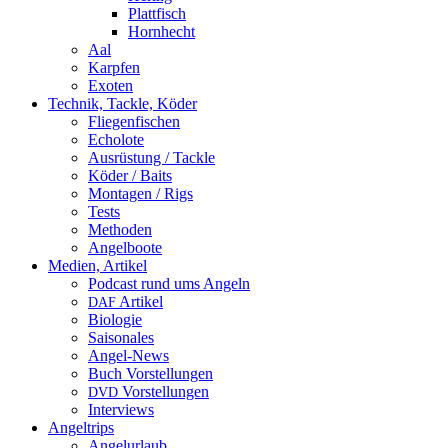
Plattfisch
Hornhecht
Aal
Karpfen
Exoten
Technik, Tackle, Köder
Fliegenfischen
Echolote
Ausrüstung / Tackle
Köder / Baits
Montagen / Rigs
Tests
Methoden
Angelboote
Medien, Artikel
Podcast rund ums Angeln
Artikel
DAF
Biologie
Saisonales
Angel-News
Buch Vorstellungen
Vorstellungen
DVD
Interviews
Angeltrips
Angelurlaub