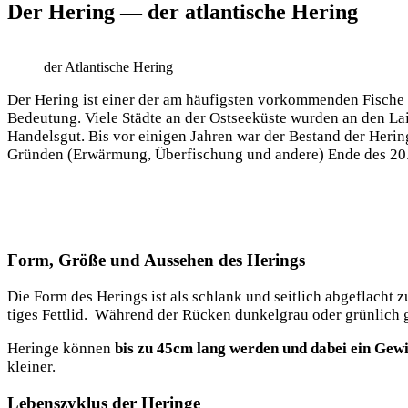
Der Hering — der atlantische Hering
der Atlan­ti­sche Hering
Der Hering ist einer der am häu­figs­ten vor­kom­men­den Fische we
Bedeu­tung. Vie­le Städ­te an der Ost­see­küs­te wur­den an den Lai
Han­dels­gut. Bis vor eini­gen Jah­ren war der Bestand der Herin
Grün­den (Erwär­mung, Über­fi­schung und ande­re) Ende des 20
Form, Größe und Aussehen des Herings
Die Form des Herings ist als schlank und seit­lich abge­flacht 
ti­ges Fett­lid. Wäh­rend der Rücken dun­kel­grau oder grün­lich 
Herin­ge kön­nen
bis zu 45cm lang wer­den und dabei ein Gewi
kleiner.
Lebenszyklus der Heringe