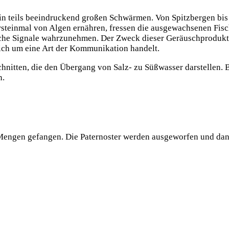
 in teils beein­dru­ckend gro­ßen Schwär­men. Von Spitz­ber­gen bis
st­ein­mal von Algen ernäh­ren, fres­sen die aus­ge­wach­se­nen Fisc
sche Signa­le wahr­zu­neh­men. Der Zweck die­ser Geräusch­pro­duk­t
ch um eine Art der Kom­mu­ni­ka­ti­on handelt.
schnit­ten, die den Über­gang von Salz- zu Süß­was­ser dar­stel­len.
n.
en­gen gefan­gen. Die Pater­nos­ter wer­den aus­ge­wor­fen und da