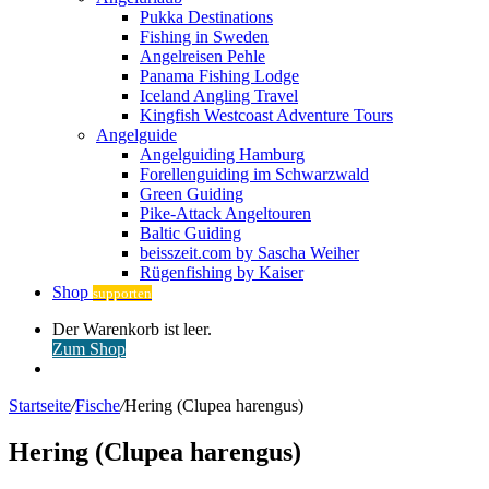
Pukka Destinations
Fishing in Sweden
Angelreisen Pehle
Panama Fishing Lodge
Iceland Angling Travel
Kingfish Westcoast Adventure Tours
Angelguide
Angelguiding Hamburg
Forellenguiding im Schwarzwald
Green Guiding
Pike-Attack Angeltouren
Baltic Guiding
beisszeit.com by Sascha Weiher
Rügenfishing by Kaiser
Shop
supporten
Warenkorb
Der Warenkorb ist leer.
ansehen
Zum Shop
Anmelden
Startseite
/
Fische
/
Hering (Clupea harengus)
Hering (Clupea harengus)