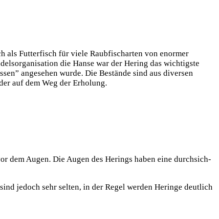
als Fut­ter­fisch für vie­le Raub­fisch­ar­ten von enor­mer
ls­or­ga­ni­sa­ti­on die Han­se war der Hering das wich­tigs­te
ssen” ange­se­hen wur­de. Die Bestän­de sind aus diver­sen
e­der auf dem Weg der Erholung.
det vor dem Augen. Die Augen des Herings haben eine durch­sich­
 sind jedoch sehr sel­ten, in der Regel wer­den Herin­ge deut­lich