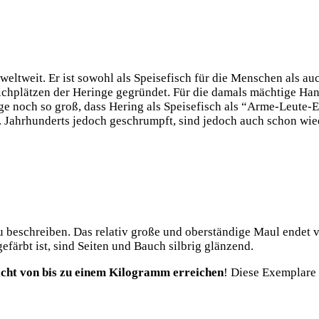
lt­weit. Er ist sowohl als Spei­se­fisch für die Men­schen als auch 
ch­plät­zen der Herin­ge gegrün­det. Für die damals mäch­ti­ge Han­de
­ge noch so groß, dass Hering als Spei­se­fisch als “Arme-Leu­te-E
. Jahr­hun­derts jedoch geschrumpft, sind jedoch auch schon wi
zu beschrei­ben. Das rela­tiv gro­ße und ober­stän­di­ge Maul en
gefärbt ist, sind Sei­ten und Bauch silb­rig glänzend.
cht von bis zu einem Kilo­gramm errei­chen
! Die­se Exem­pla­re