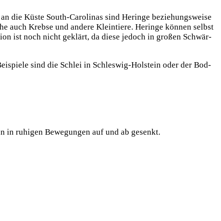
 an die Küs­te South-Caro­li­nas sind Herin­ge bezie­hungs­wei­se
he auch Kreb­se und ande­re Klein­tie­re. Herin­ge kön­nen selbst
i­on ist noch nicht geklärt, da die­se jedoch in gro­ßen Schwär­
 Bei­spie­le sind die Schlei in Schles­wig-Hol­stein oder der Bod­
nn in ruhi­gen Bewe­gun­gen auf und ab gesenkt.