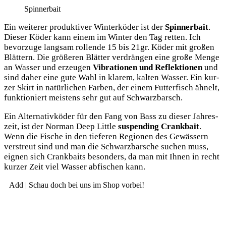
Spin­ner­bait
Ein wei­te­rer pro­duk­ti­ver Win­ter­kö­der ist der
Spin­ner­bait
.
Die­ser Köder kann einem im Win­ter den Tag ret­ten. Ich
bevor­zu­ge lang­sam rol­len­de 15 bis 21gr. Köder mit gro­ßen
Blät­tern. Die grö­ße­ren Blät­ter ver­drän­gen eine gro­ße Men­ge
an Was­ser und erzeu­gen
Vibra­tio­nen und Reflek­tio­nen
und
sind daher eine gute Wahl in kla­rem, kal­ten Was­ser. Ein kur­
zer Skirt in natür­li­chen Far­ben, der einem Fut­ter­fisch ähnelt,
funk­tio­niert meis­tens sehr gut auf Schwarzbarsch.
Ein Alter­na­tiv­kö­der für den Fang von Bass zu die­ser Jah­res­
zeit, ist der Nor­man Deep Litt­le
sus­pen­ding Crank­bait
.
Wenn die Fische in den tie­fe­ren Regio­nen des Gewäs­sern
ver­streut sind und man die Schwarz­bar­sche suchen muss,
eig­nen sich Crank­baits beson­ders, da man mit Ihnen in recht
kur­zer Zeit viel Was­ser abfi­schen kann.
Add | Schau doch bei uns im Shop vorbei!