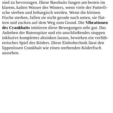
sind zu bevor­zu­gen. Die­se Bass­baits fan­gen am bes­ten im
kla­rem, kal­ten Was­ser des Win­ters, wenn vie­le der Fut­ter­fi­
sche ster­ben und lethar­gisch wer­den. Wenn die klei­nen
Fische ster­ben, fal­len sie nicht gera­de nach unten, sie flat­
tern und zucken auf dem Weg zum Grund. Die
Vibra­tio­nen
des Crank­baits
imi­tie­ren die­se Bewe­gun­gen sehr gut. Das
Anhe­ben der Ruten­spit­ze und ein anschlie­ßen­des stop­pen
inklu­si­ve kom­plet­tes absin­ken las­sen, bewir­ken ein ver­füh­
re­ri­sches Spiel des Köders. Die­se Ein­hol­tech­nik lässt den
lip­pen­lo­sen Crank­bait wie einen ster­ben­den Köder­fisch
aussehen.