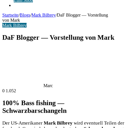
Zum Shop
Anmelden
Startseite
/
Blogs
/
Mark Bilbrey
/
DaF Blogger — Vorstellung
von Mark
Mark Bilbrey
DaF Blogger — Vorstellung von Mark
Marc
0
1.052
100% Bass fishing —
Schwarzbarschangeln
Der US-Ame­ri­ka­ner
Mark Bil­brey
wird even­tu­ell Tei­len der