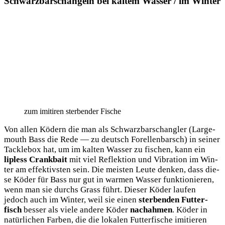
Schwarzbarschangeln bei kaltem Wasser / im Winter
zum imi­ti­ren ster­ben­der Fische
Von allen Ködern die man als Schwarz­barschang­ler (Lar­ge­
mouth Bass die Rede — zu deutsch Forel­len­barsch) in sei­ner
Tack­le­box hat, um im kal­ten Was­ser zu fischen, kann ein
lipless Crank­bait
mit viel Reflek­ti­on und Vibra­ti­on im Win­
ter am effek­tivs­ten sein. Die meis­ten Leu­te den­ken, dass die­
se Köder für Bass nur gut in war­men Was­ser funk­tio­nie­ren,
wenn man sie durchs Grass führt. Die­ser Köder lau­fen
jedoch auch im Win­ter, weil sie einen
ster­ben­den Fut­ter­
fisch
bes­ser als vie­le ande­re Köder
nach­ah­men
. Köder in
natür­li­chen Far­ben, die die loka­len Fut­ter­fi­sche imi­tie­ren