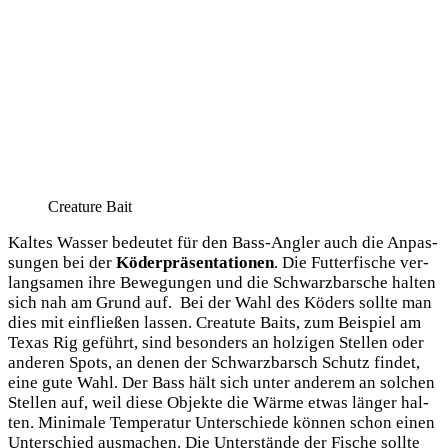
Crea­tu­re Bait
Kal­tes Was­ser bedeu­tet für den Bass-Ang­ler auch die Anpas­
sun­gen bei der
Köder­prä­sen­ta­tio­nen
. Die Fut­ter­fi­sche ver­
lang­sa­men ihre Bewe­gun­gen und die Schwarz­bar­sche hal­ten
sich nah am Grund auf. Bei der Wahl des Köders soll­te man
dies mit ein­flie­ßen las­sen. Crea­tu­te Baits, zum Bei­spiel am
Texas Rig geführt, sind beson­ders an hol­zi­gen Stel­len oder
ande­ren Spots, an denen der Schwarz­barsch Schutz fin­det,
eine gute Wahl. Der Bass hält sich unter ande­rem an sol­chen
Stel­len auf, weil die­se Objek­te die Wär­me etwas län­ger hal­
ten. Mini­ma­le Tem­pe­ra­tur Unter­schie­de kön­nen schon einen
Unter­schied aus­ma­chen. Die Unter­stän­de der Fische soll­te