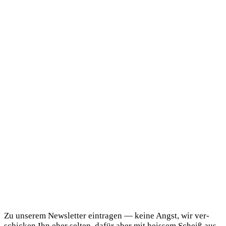
DaF Newsletter
Zu unse­rem News­let­ter ein­tra­gen — kei­ne Angst, wir ver­
schi­cken Ihn eher sel­ten, dafür aber mit heis­sem Scheiß aus