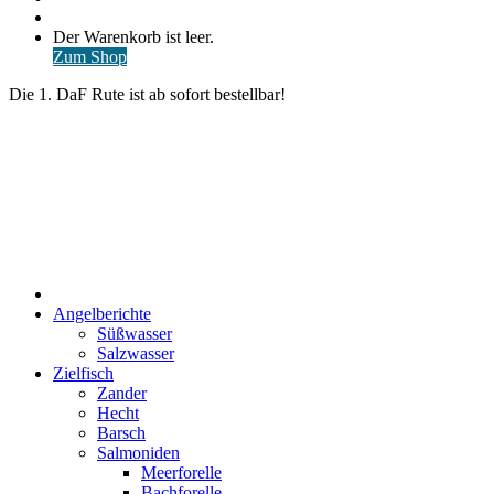
nach
Anmelden
Warenkorb
Der Warenkorb ist leer.
ansehen
Zum Shop
Die 1. DaF Rute ist ab sofort bestellbar!
Start
Angelberichte
Süßwasser
Salzwasser
Zielfisch
Zander
Hecht
Barsch
Salmoniden
Meerforelle
Bachforelle