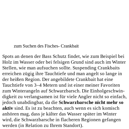
zum Suchen des Fisches- Crankbait
Spots an denen der Bass Schutz fin­det, wie zum Bei­spiel bei
Holz im Was­ser oder bei fel­si­gen Grund sind auch im Win­ter
Stel­len, wie man auf­su­chen soll­te. Sus­pen­ding Crank­baits
errei­chen zügig ihre Tauch­tie­fe und man angelt so lan­ge in
der hei­ßen Regi­on. Der ange­bil­de­te Crank­bait hat eine
Tauch­tie­fe von 3–4 Metern und ist einer mei­ner Favo­ri­ten
zum Win­ter­an­geln auf Schwarz­barsch. Die Ein­hol­ge­schwin­
dig­keit zu ver­lang­sa­men ist für vie­le Ang­ler nicht so ein­fach,
jedoch unab­ding­bar, da die
Schwarz­bar­sche nicht mehr so
aktiv
sind. Es ist zu beach­ten, auch wenn es sich komisch
anhö­ren mag, dass je käl­ter das Was­ser spä­ter im Win­ter
wird, die Schwarz­bar­sche in fla­che­ren Regio­nen gefan­gen
wer­den (in Rela­ti­on zu Ihrem Standort).