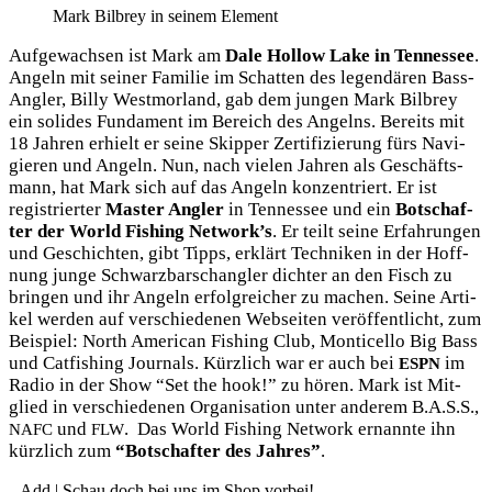
Mark Bil­brey in sei­nem Element
Auf­ge­wach­sen ist Mark am
Dale Hol­low Lake in Ten­nes­see
.
Angeln mit sei­ner Fami­lie im Schat­ten des legen­dä­ren Bass-
Ang­ler, Bil­ly West­mor­land, gab dem jun­gen Mark Bil­brey
ein soli­des Fun­da­ment im Bereich des Angelns. Bereits mit
18 Jah­ren erhielt er sei­ne Skip­per Zer­ti­fi­zie­rung fürs Navi­
gie­ren und Angeln. Nun, nach vie­len Jah­ren als Geschäfts­
mann, hat Mark sich auf das Angeln kon­zen­triert. Er ist
regis­trier­ter
Mas­ter Ang­ler
in Ten­nes­see und ein
Bot­schaf­
ter der World Fishing Network’s
. Er teilt sei­ne Erfah­run­gen
und Geschich­ten, gibt Tipps, erklärt Tech­ni­ken in der Hoff­
nung jun­ge Schwarz­barschang­ler dich­ter an den Fisch zu
brin­gen und ihr Angeln erfolg­rei­cher zu machen. Sei­ne Arti­
kel wer­den auf ver­schie­de­nen Web­sei­ten ver­öf­fent­licht, zum
Bei­spiel: North Ame­ri­can Fishing Club, Mon­ti­cel­lo Big Bass
und Cat­fi­shing Jour­nals. Kürz­lich war er auch bei
im
ESPN
Radio in der Show “Set the hook!” zu hören. Mark ist Mit­
glied in ver­schie­de­nen Orga­ni­sa­ti­on unter ande­rem B.A.S.S.,
und
. Das World Fishing Net­work ernann­te ihn
NAFC
FLW
kürz­lich zum
“Bot­schaf­ter des Jah­res”
.
Add | Schau doch bei uns im Shop vorbei!