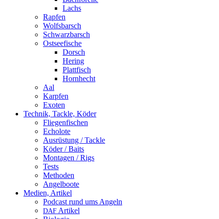
Lachs
Rapfen
Wolfsbarsch
Schwarzbarsch
Ostseefische
Dorsch
Hering
Plattfisch
Hornhecht
Aal
Karpfen
Exoten
Technik, Tackle, Köder
Fliegenfischen
Echolote
Ausrüstung / Tackle
Köder / Baits
Montagen / Rigs
Tests
Methoden
Angelboote
Medien, Artikel
Podcast rund ums Angeln
Artikel
DAF