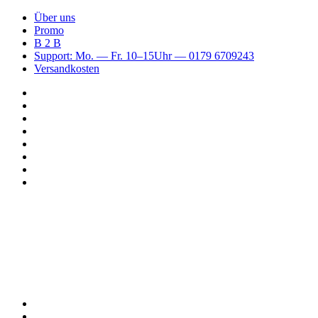
Über uns
Promo
B 2 B
Support: Mo. — Fr. 10–15Uhr — 0179 6709243
Versandkosten
Suchen
nach
WhatsApp
TikTok
Spotify
Instagram
YouTube
Pinterest
Facebook
Menü
Suchen