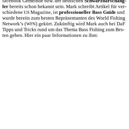
face­book Gemein­de bzw. der deut­schen
Schwarz­barschang­
ler
bereits schon bekannt sein. Mark schreibt Arti­kel für ver­
schie­de­ne
Maga­zi­ne, ist
pro­fes­sio­nel­ler Bass Gui­de
und
US
wur­de bereits zum bes­ten Reprä­sen­tan­ten des World Fishing
Network’s (
) gekürt. Zukünf­tig wird Mark auch bei DaF
WFN
Tipps und Tricks rund um das The­ma Bass Fishing zum Bes­
ten geben. Hier ein paar Infor­ma­tio­nen zu ihm: