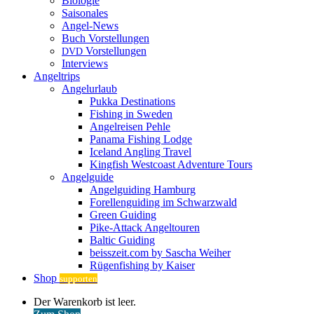
Biologie
Saisonales
Angel-News
Buch Vorstellungen
Vorstellungen
DVD
Interviews
Angeltrips
Angelurlaub
Pukka Destinations
Fishing in Sweden
Angelreisen Pehle
Panama Fishing Lodge
Iceland Angling Travel
Kingfish Westcoast Adventure Tours
Angelguide
Angelguiding Hamburg
Forellenguiding im Schwarzwald
Green Guiding
Pike-Attack Angeltouren
Baltic Guiding
beisszeit.com by Sascha Weiher
Rügenfishing by Kaiser
Shop
supporten
Warenkorb
Der Warenkorb ist leer.
ansehen