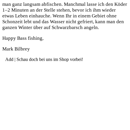
man ganz lang­sam abfi­schen. Manch­mal las­se ich den Köder
1–2 Minu­ten an der Stel­le ste­hen, bevor ich ihm wie­der
etwas Leben ein­hau­che. Wenn Ihr in einem Gebiet ohne
Schon­zeit lebt und das Was­ser nicht gefriert, kann man den
gan­zen Win­ter über auf Schwarz­barsch angeln.
Hap­py Bass fishing,
Mark Bil­brey
Add | Schau doch bei uns im Shop vorbei!