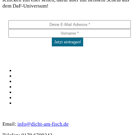
dem DaF-Universum!
Social
Facebook
Pinterest
YouTube
Instagram
Spotify
TikTok
WhatsApp
Kontakt
Email:
info@dicht-am-fisch.de