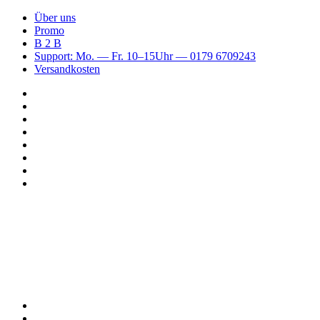
Über uns
Promo
B 2 B
Support: Mo. — Fr. 10–15Uhr — 0179 6709243
Versandkosten
Suchen
nach
WhatsApp
TikTok
Spotify
Instagram
YouTube
Pinterest
Facebook
Menü
Suchen