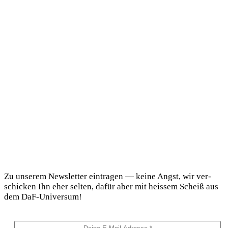
DaF Newsletter
Zu unse­rem News­let­ter ein­tra­gen — kei­ne Angst, wir ver­
schi­cken Ihn eher sel­ten, dafür aber mit heis­sem Scheiß aus
dem DaF-Universum!