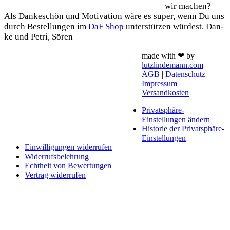
wir machen?
Als Dan­ke­schön und Moti­va­ti­on wäre es super, wenn Du uns
durch Bestel­lun­gen im
DaF Shop
unter­stüt­zen wür­dest. Dan­
ke und Petri, Sören
made with ❤ by
lutzlindemann.com
AGB
|
Datenschutz
|
Impressum
|
Versandkosten
Privatsphäre-
Einstellungen ändern
Historie der Privatsphäre-
Einstellungen
Einwilligungen widerrufen
Widerrufsbelehrung
Echtheit von Bewertungen
Vertrag widerrufen
Schaltfläche
"Zurück
zum
Anfang"