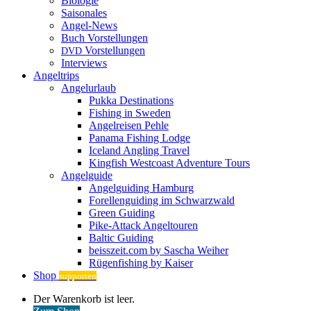
Biologie
Saisonales
Angel-News
Buch Vorstellungen
Vorstellungen
DVD
Interviews
Angeltrips
Angelurlaub
Pukka Destinations
Fishing in Sweden
Angelreisen Pehle
Panama Fishing Lodge
Iceland Angling Travel
Kingfish Westcoast Adventure Tours
Angelguide
Angelguiding Hamburg
Forellenguiding im Schwarzwald
Green Guiding
Pike-Attack Angeltouren
Baltic Guiding
beisszeit.com by Sascha Weiher
Rügenfishing by Kaiser
Shop
supporten
Warenkorb
Der Warenkorb ist leer.
ansehen