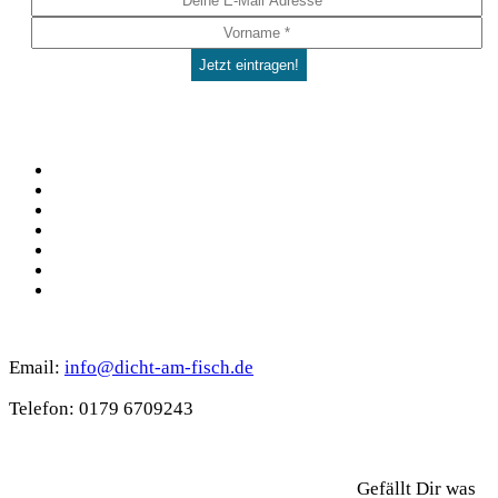
Social
Facebook
Pinterest
YouTube
Instagram
Spotify
TikTok
WhatsApp
Kontakt
Email:
info@dicht-am-fisch.de
Tele­fon: 0179 6709243
Support
Gefällt Dir was