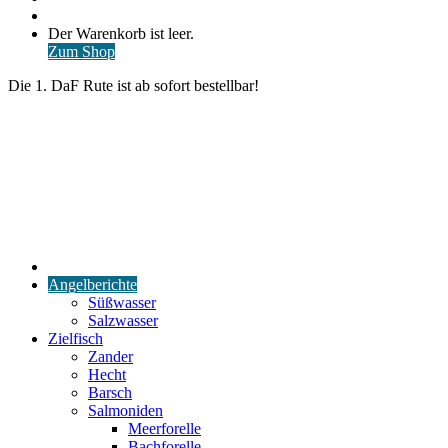
nach
Anmelden
Warenkorb
Der Warenkorb ist leer.
ansehen
Zum Shop
Die 1. DaF Rute ist ab sofort bestellbar!
Start
Angelberichte
Süßwasser
Salzwasser
Zielfisch
Zander
Hecht
Barsch
Salmoniden
Meerforelle
Bachforelle