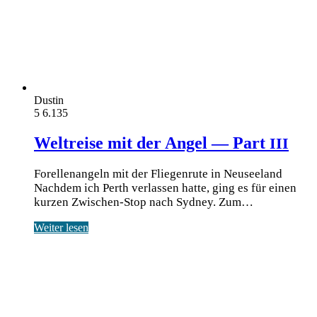
Dustin
5
6.135
Weltreise mit der Angel — Part
III
Forellenangeln mit der Fliegenrute in Neuseeland
Nach­dem ich Perth ver­las­sen hat­te, ging es für einen
kur­zen Zwi­schen-Stop nach Syd­ney. Zum…
Weiter lesen