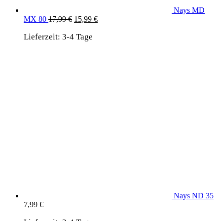
Nays MD
Ursprünglicher
Aktueller
MX 80
17,99
€
15,99
€
Preis
Preis
Lieferzeit:
3-4 Tage
war:
ist:
17,99 €
15,99 €.
Nays ND 35
7,99
€