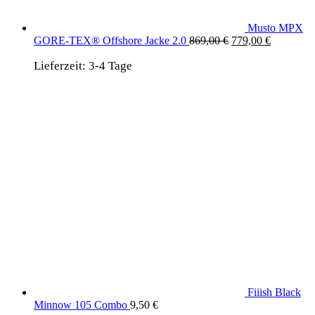
Musto MPX
Ursprünglicher
Aktueller
GORE-TEX® Offshore Jacke 2.0
869,00
€
779,00
€
Preis
Preis
Lieferzeit:
3-4 Tage
war:
ist:
869,00 €
779,00 €.
Fiiish Black
Minnow 105 Combo
9,50
€