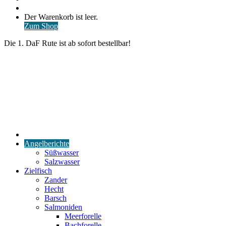
nach
Anmelden
Warenkorb
Der Warenkorb ist leer.
ansehen
Zum Shop
Die 1. DaF Rute ist ab sofort bestellbar!
Start
Angelberichte
Süßwasser
Salzwasser
Zielfisch
Zander
Hecht
Barsch
Salmoniden
Meerforelle
Bachforelle