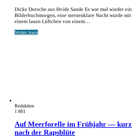
Dicke Dorsche aus Hvide Sande Es war mal wie­der ein
Bil­der­buch­mor­gen, eine ster­nen­kla­re Nacht wur­de mit
einem lau­en Lüft­chen von einem…
Weiter lesen
Redaktion
1
801
Auf Meerforelle im Frühjahr — kurz
nach der Rapsblüte