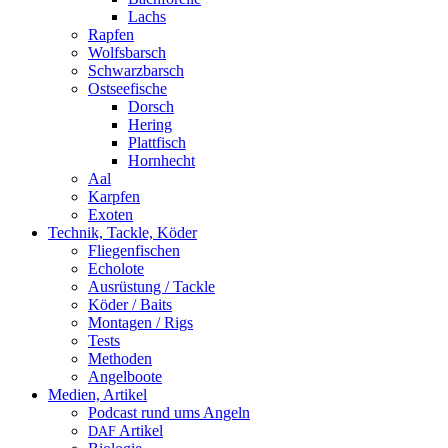
Lachs
Rapfen
Wolfsbarsch
Schwarzbarsch
Ostseefische
Dorsch
Hering
Plattfisch
Hornhecht
Aal
Karpfen
Exoten
Technik, Tackle, Köder
Fliegenfischen
Echolote
Ausrüstung / Tackle
Köder / Baits
Montagen / Rigs
Tests
Methoden
Angelboote
Medien, Artikel
Podcast rund ums Angeln
Artikel
DAF