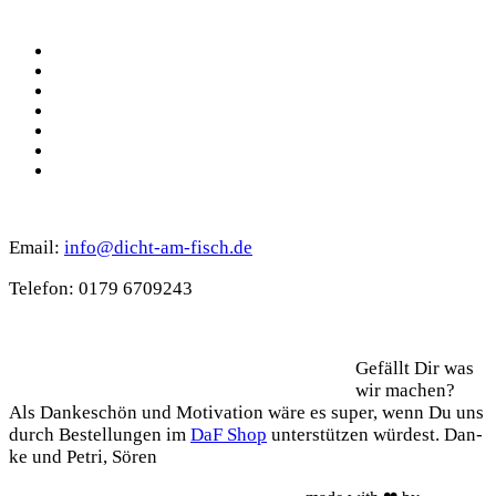
Social
Facebook
Pinterest
YouTube
Instagram
Spotify
TikTok
WhatsApp
Kontakt
Email:
info@dicht-am-fisch.de
Tele­fon: 0179 6709243
Support
Gefällt Dir was
wir machen?
Als Dan­ke­schön und Moti­va­ti­on wäre es super, wenn Du uns
durch Bestel­lun­gen im
DaF Shop
unter­stüt­zen wür­dest. Dan­
ke und Petri, Sören