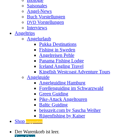
Biologie
Saisonales
Angel-News
Buch Vorstellungen
Vorstellungen
DVD
Interviews
Angeltrips
Angelurlaub
Pukka Destinations
Fishing in Sweden
Angelreisen Pehle
Panama Fishing Lodge
Iceland Angling Travel
Kingfish Westcoast Adventure Tours
Angelguide
Angelguiding Hamburg
Forellenguiding im Schwarzwald
Green Guiding
Pike-Attack Angeltouren
Baltic Guiding
beisszeit.com by Sascha Weiher
Rügenfishing by Kaiser
Shop
supporten
Warenkorb
Der Warenkorb ist leer.
ansehen