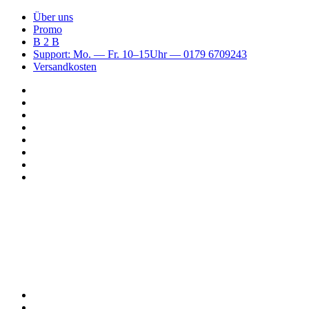
Über uns
Promo
B 2 B
Support: Mo. — Fr. 10–15Uhr — 0179 6709243
Versandkosten
Suchen
nach
WhatsApp
TikTok
Spotify
Instagram
YouTube
Pinterest
Facebook
Menü
Suchen