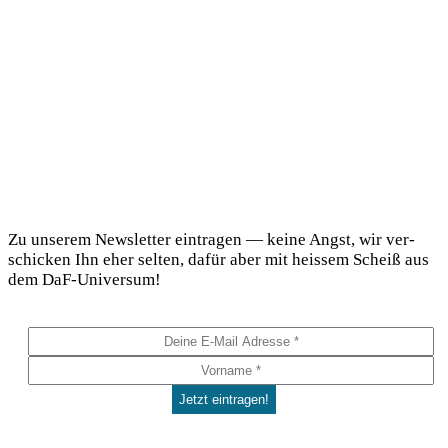
DaF Newsletter
Zu unse­rem News­let­ter ein­tra­gen — kei­ne Angst, wir ver­
schi­cken Ihn eher sel­ten, dafür aber mit heis­sem Scheiß aus
dem DaF-Universum!