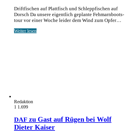
Driftfischen auf Plattfisch und Schleppfischen auf
Dorsch Da unse­re eigent­lich geplan­te Feh­marn­boots­
tour vor einer Woche lei­der dem Wind zum Opfer…
Weiter lesen
Redaktion
1
1.699
zu Gast auf Rügen bei Wolf
DAF
Dieter Kaiser