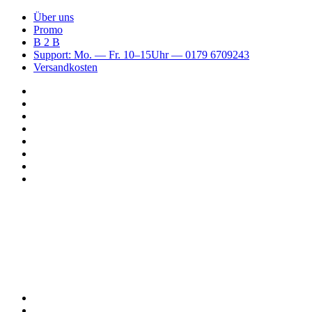
Über uns
Promo
B 2 B
Support: Mo. — Fr. 10–15Uhr — 0179 6709243
Versandkosten
Suchen
nach
WhatsApp
TikTok
Spotify
Instagram
YouTube
Pinterest
Facebook
Menü
Suchen