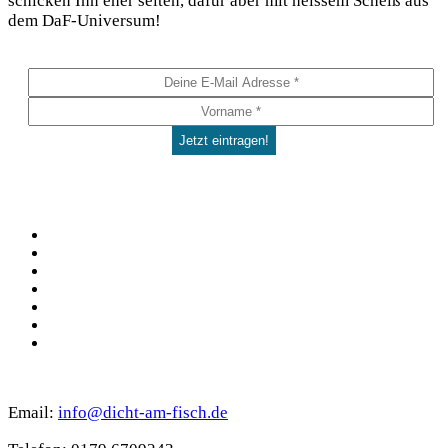
schi­cken Ihn eher sel­ten, dafür aber mit heis­sem Scheiß aus
dem DaF-Universum!
Social
Facebook
Pinterest
YouTube
Instagram
Spotify
TikTok
WhatsApp
Kontakt
Email:
info@dicht-am-fisch.de