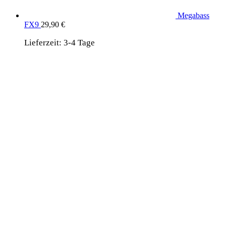
Megabass
FX9
29,90
€
Lieferzeit:
3-4 Tage
wird unterstützt von:
DAF