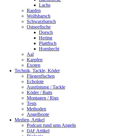
Lachs
Rapfen
Wolfsbarsch
Schwarzbarsch
Ostseefische
Dorsch
Hering
Plattfisch
Hornhecht
Aal
Karpfen
Exoten
Technik, Tackle, Köder
Fliegenfischen
Echolote
Ausrüstung / Tackle
Köder / Baits
Montagen / Rigs
Tests
Methoden
Angelboote
Medien, Artikel
Podcast rund ums Angeln
Artikel
DAF