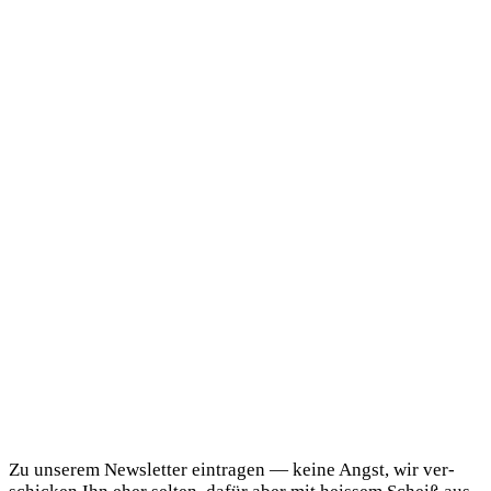
DaF Newsletter
Zu unse­rem News­let­ter ein­tra­gen — kei­ne Angst, wir ver­