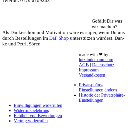
Tele­fon: 0179 6709243
Support
Gefällt Dir was
wir machen?
Als Dan­ke­schön und Moti­va­ti­on wäre es super, wenn Du uns
durch Bestel­lun­gen im
DaF Shop
unter­stüt­zen wür­dest. Dan­
ke und Petri, Sören
made with ❤ by
lutzlindemann.com
AGB
|
Datenschutz
|
Impressum
|
Versandkosten
Privatsphäre-
Einstellungen ändern
Historie der Privatsphäre-
Einstellungen
Einwilligungen widerrufen
Widerrufsbelehrung
Echtheit von Bewertungen
Vertrag widerrufen