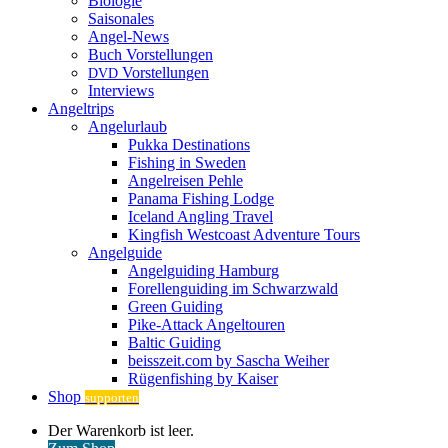
Biologie
Saisonales
Angel-News
Buch Vorstellungen
Vorstellungen
DVD
Interviews
Angeltrips
Angelurlaub
Pukka Destinations
Fishing in Sweden
Angelreisen Pehle
Panama Fishing Lodge
Iceland Angling Travel
Kingfish Westcoast Adventure Tours
Angelguide
Angelguiding Hamburg
Forellenguiding im Schwarzwald
Green Guiding
Pike-Attack Angeltouren
Baltic Guiding
beisszeit.com by Sascha Weiher
Rügenfishing by Kaiser
Shop
supporten
Warenkorb
Der Warenkorb ist leer.
ansehen