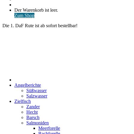
nach
Anmelden
Warenkorb
Der Warenkorb ist leer.
ansehen
Zum Shop
Die 1. DaF Rute ist ab sofort bestellbar!
Start
Angelberichte
Süßwasser
Salzwasser
Zielfisch
Zander
Hecht
Barsch
Salmoniden
Meerforelle
Bachforelle