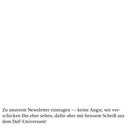
DaF Newsletter
Zu unse­rem News­let­ter ein­tra­gen — kei­ne Angst, wir ver­
schi­cken Ihn eher sel­ten, dafür aber mit heis­sem Scheiß aus
dem DaF-Universum!