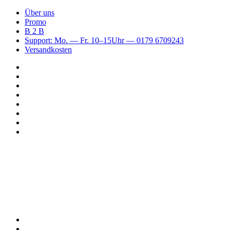
Über uns
Promo
B 2 B
Support: Mo. — Fr. 10–15Uhr — 0179 6709243
Versandkosten
Suchen
nach
WhatsApp
TikTok
Spotify
Instagram
YouTube
Pinterest
Facebook
Menü
Suchen