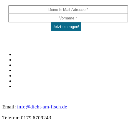
Social
Facebook
Pinterest
YouTube
Instagram
Spotify
TikTok
WhatsApp
Kontakt
Email:
info@dicht-am-fisch.de
Tele­fon: 0179 6709243
Support