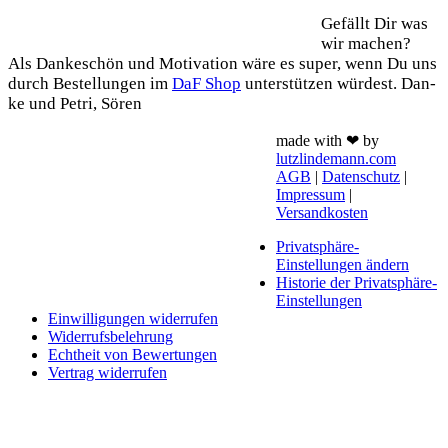
Gefällt Dir was
wir machen?
Als Dan­ke­schön und Moti­va­ti­on wäre es super, wenn Du uns
durch Bestel­lun­gen im
DaF Shop
unter­stüt­zen wür­dest. Dan­
ke und Petri, Sören
made with ❤ by
lutzlindemann.com
AGB
|
Datenschutz
|
Impressum
|
Versandkosten
Privatsphäre-
Einstellungen ändern
Historie der Privatsphäre-
Einstellungen
Einwilligungen widerrufen
Widerrufsbelehrung
Echtheit von Bewertungen
Vertrag widerrufen
Schaltfläche
"Zurück
zum