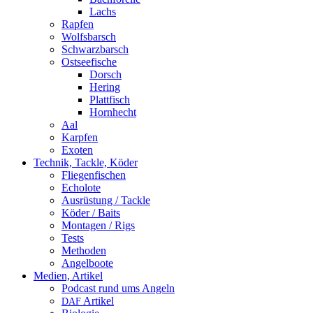
Lachs
Rapfen
Wolfsbarsch
Schwarzbarsch
Ostseefische
Dorsch
Hering
Plattfisch
Hornhecht
Aal
Karpfen
Exoten
Technik, Tackle, Köder
Fliegenfischen
Echolote
Ausrüstung / Tackle
Köder / Baits
Montagen / Rigs
Tests
Methoden
Angelboote
Medien, Artikel
Podcast rund ums Angeln
Artikel
DAF