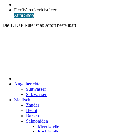
nach
Anmelden
Warenkorb
Der Warenkorb ist leer.
ansehen
Zum Shop
Die 1. DaF Rute ist ab sofort bestellbar!
Start
Angelberichte
Süßwasser
Salzwasser
Zielfisch
Zander
Hecht
Barsch
Salmoniden
Meerforelle
Bachforelle