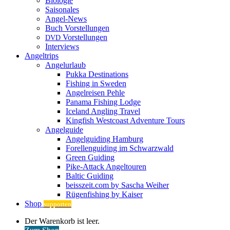
Biologie
Saisonales
Angel-News
Buch Vorstellungen
Vorstellungen
DVD
Interviews
Angeltrips
Angelurlaub
Pukka Destinations
Fishing in Sweden
Angelreisen Pehle
Panama Fishing Lodge
Iceland Angling Travel
Kingfish Westcoast Adventure Tours
Angelguide
Angelguiding Hamburg
Forellenguiding im Schwarzwald
Green Guiding
Pike-Attack Angeltouren
Baltic Guiding
beisszeit.com by Sascha Weiher
Rügenfishing by Kaiser
Shop
supporten
Warenkorb
Der Warenkorb ist leer.
ansehen