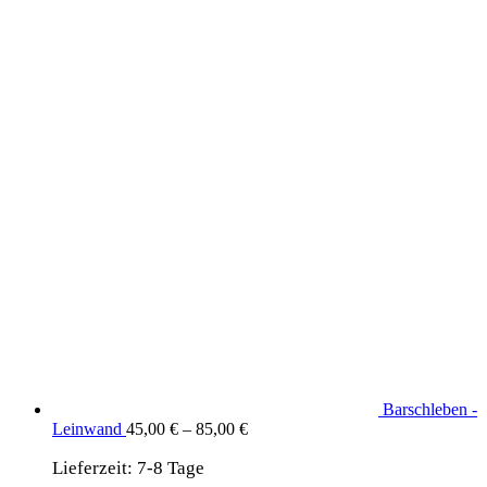
Produkte aus dem DaF Shop
Barschleben -
Leinwand
45,00
€
–
85,00
€
Lieferzeit:
7-8 Tage