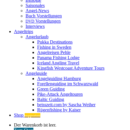
Biologie
Saisonales
Angel-News
Buch Vorstellungen
Vorstellungen
DVD
Interviews
Angeltrips
Angelurlaub
Pukka Destinations
Fishing in Sweden
Angelreisen Pehle
Panama Fishing Lodge
Iceland Angling Travel
Kingfish Westcoast Adventure Tours
Angelguide
Angelguiding Hamburg
Forellenguiding im Schwarzwald
Green Guiding
Pike-Attack Angeltouren
Baltic Guiding
beisszeit.com by Sascha Weiher
Rügenfishing by Kaiser
Shop
supporten
Warenkorb
Der Warenkorb ist leer.
ansehen