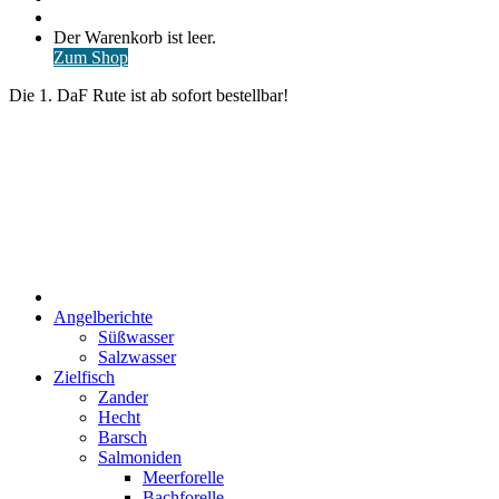
nach
Anmelden
Warenkorb
Der Warenkorb ist leer.
ansehen
Zum Shop
Die 1. DaF Rute ist ab sofort bestellbar!
Start
Angelberichte
Süßwasser
Salzwasser
Zielfisch
Zander
Hecht
Barsch
Salmoniden
Meerforelle
Bachforelle