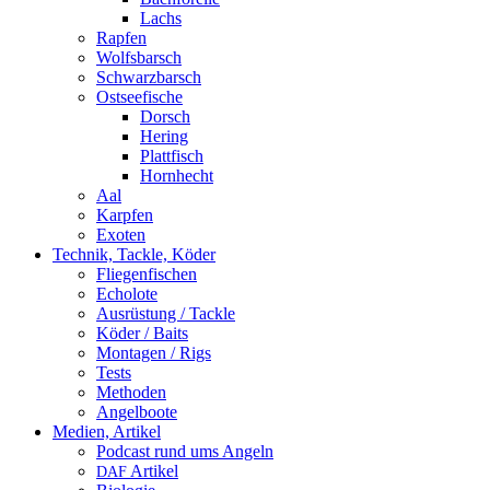
Lachs
Rapfen
Wolfsbarsch
Schwarzbarsch
Ostseefische
Dorsch
Hering
Plattfisch
Hornhecht
Aal
Karpfen
Exoten
Technik, Tackle, Köder
Fliegenfischen
Echolote
Ausrüstung / Tackle
Köder / Baits
Montagen / Rigs
Tests
Methoden
Angelboote
Medien, Artikel
Podcast rund ums Angeln
Artikel
DAF