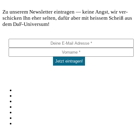
DaF Newsletter
Zu unse­rem News­let­ter ein­tra­gen — kei­ne Angst, wir ver­
schi­cken Ihn eher sel­ten, dafür aber mit heis­sem Scheiß aus
dem DaF-Universum!
Social
Facebook
Pinterest
YouTube
Instagram
Spotify
TikTok
WhatsApp
Kontakt