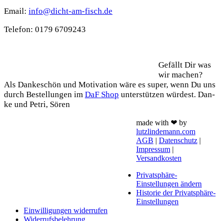
Email:
info@dicht-am-fisch.de
Tele­fon: 0179 6709243
Support
Gefällt Dir was
wir machen?
Als Dan­ke­schön und Moti­va­ti­on wäre es super, wenn Du uns
durch Bestel­lun­gen im
DaF Shop
unter­stüt­zen wür­dest. Dan­
ke und Petri, Sören
made with ❤ by
lutzlindemann.com
AGB
|
Datenschutz
|
Impressum
|
Versandkosten
Privatsphäre-
Einstellungen ändern
Historie der Privatsphäre-
Einstellungen
Einwilligungen widerrufen
Widerrufsbelehrung