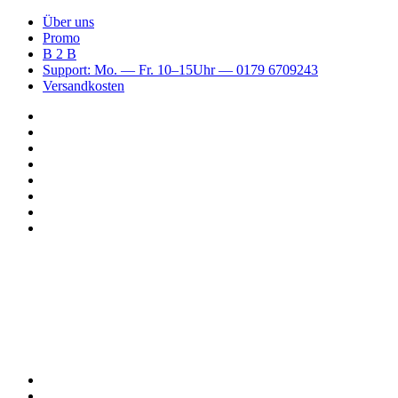
Über uns
Promo
B 2 B
Support: Mo. — Fr. 10–15Uhr — 0179 6709243
Versandkosten
Suchen
nach
WhatsApp
TikTok
Spotify
Instagram
YouTube
Pinterest
Facebook
Menü
Suchen