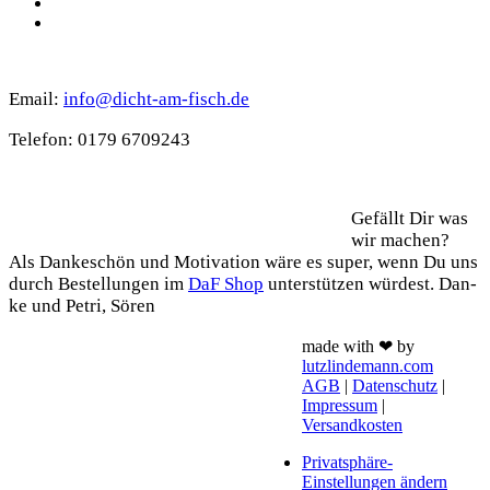
TikTok
WhatsApp
Kontakt
Email:
info@dicht-am-fisch.de
Tele­fon: 0179 6709243
Support
Gefällt Dir was
wir machen?
Als Dan­ke­schön und Moti­va­ti­on wäre es super, wenn Du uns
durch Bestel­lun­gen im
DaF Shop
unter­stüt­zen wür­dest. Dan­
ke und Petri, Sören
made with ❤ by
lutzlindemann.com
AGB
|
Datenschutz
|
Impressum
|
Versandkosten
Privatsphäre-
Einstellungen ändern