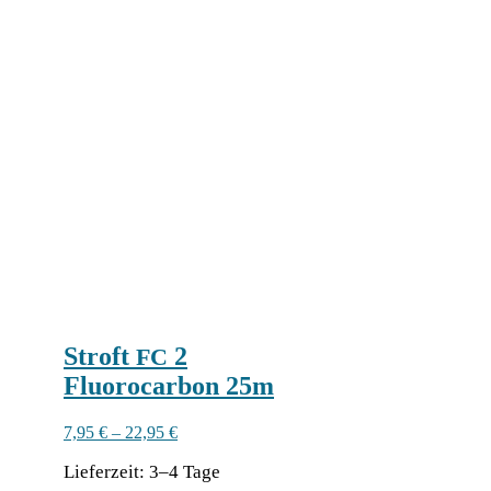
Stroft
2
FC
Fluorocarbon 25m
7,95
€
–
22,95
€
Lie­fer­zeit:
3–4 Tage