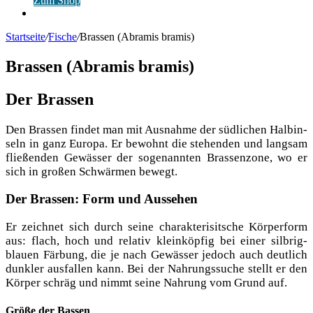
Zum Shop
Anmelden
Startseite
/
Fische
/
Brassen (Abramis bramis)
Brassen (Abramis bramis)
Der Brassen
Den Bras­sen fin­det man mit Aus­nah­me der süd­li­chen Halb­in­
seln in ganz Euro­pa. Er bewohnt die ste­hen­den und lang­sam
flie­ßen­den Gewäs­ser der soge­nann­ten Bras­sen­zo­ne, wo er
sich in gro­ßen Schwär­men bewegt.
Der Brassen: Form und Aussehen
Er zeich­net sich durch sei­ne cha­rak­te­ri­sit­sche Kör­per­form
aus: flach, hoch und rela­tiv klein­köp­fig bei einer silb­rig­
blau­en Fär­bung, die je nach Gewäs­ser jedoch auch deut­lich
dunk­ler aus­fal­len kann. Bei der Nah­rungs­su­che stellt er den
Kör­per schräg und nimmt sei­ne Nah­rung vom Grund auf.
Größe der Bassen