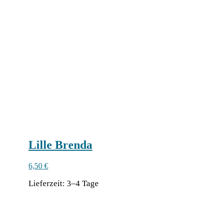
Lille Brenda
6,50
€
Lie­fer­zeit:
3–4 Tage