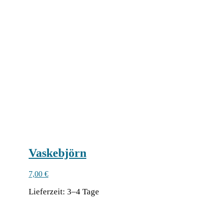
Vaskebjörn
7,00
€
Lie­fer­zeit:
3–4 Tage