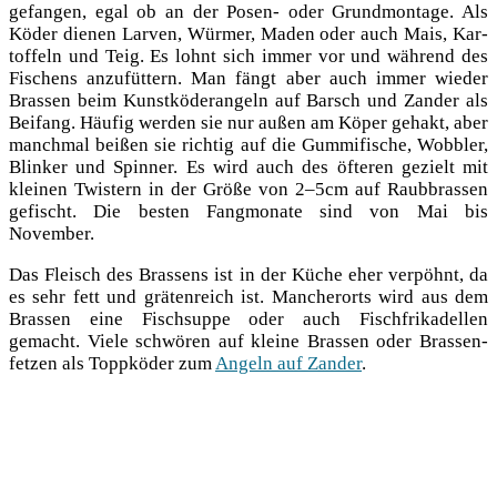
gefan­gen, egal ob an der Posen- oder Grund­mon­ta­ge. Als
Köder die­nen Lar­ven, Wür­mer, Maden oder auch Mais, Kar­
tof­feln und Teig. Es lohnt sich immer vor und wäh­rend des
Fischens anzu­füt­tern. Man fängt aber auch immer wie­der
Bras­sen beim Kunst­kö­der­an­geln auf Barsch und Zan­der als
Bei­fang. Häu­fig wer­den sie nur außen am Köper gehakt, aber
manch­mal bei­ßen sie rich­tig auf die Gum­mi­fi­sche, Wob­bler,
Blin­ker und Spin­ner. Es wird auch des öfte­ren gezielt mit
klei­nen Twis­tern in der Grö­ße von 2–5cm auf Raub­bras­sen
gefischt. Die bes­ten Fang­mo­na­te sind von Mai bis
November.
Das Fleisch des Bras­sens ist in der Küche eher ver­pöhnt, da
es sehr fett und grä­ten­reich ist. Man­cher­orts wird aus dem
Bras­sen eine Fisch­sup­pe oder auch Fisch­fri­ka­del­len
gemacht. Vie­le schwö­ren auf klei­ne Bras­sen oder Bras­sen­
fet­zen als Topp­kö­der zum
Angeln auf Zan­der
.