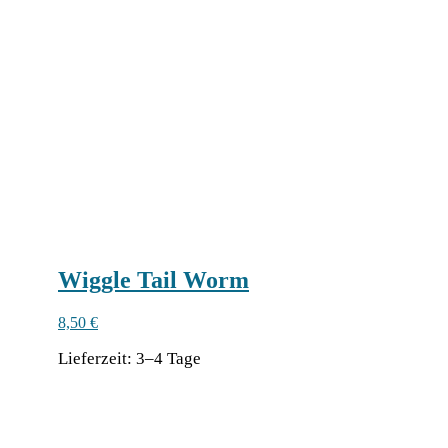
Wiggle Tail Worm
8,50
€
Lie­fer­zeit:
3–4 Tage