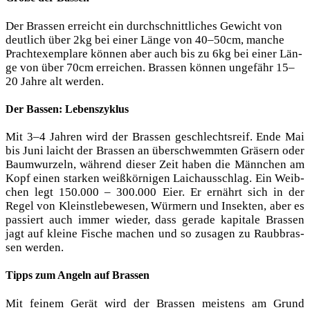
Der Bras­sen erreicht ein durch­schnitt­li­ches Gewicht von
deut­lich über 2kg bei einer Län­ge von 40–50cm, man­che
Pracht­ex­em­pla­re kön­nen aber auch bis zu 6kg bei einer Län­
ge von über 70cm errei­chen. Bras­sen kön­nen unge­fähr 15–
20 Jah­re alt werden.
Der Bassen: Lebenszyklus
Mit 3–4 Jah­ren wird der Bras­sen geschlechts­reif. Ende Mai
bis Juni laicht der Bras­sen an über­schwemm­ten Grä­sern oder
Baum­wur­zeln, wäh­rend die­ser Zeit haben die Männ­chen am
Kopf einen star­ken weiß­kör­ni­gen Laich­aus­schlag. Ein Weib­
chen legt 150.000 – 300.000 Eier. Er ernährt sich in der
Regel von Kleinst­le­be­we­sen, Wür­mern und Insek­ten, aber es
pas­siert auch immer wie­der, dass gera­de kapi­ta­le Bras­sen
jagt auf klei­ne Fische machen und so zusa­gen zu Raub­bras­
sen werden.
Tipps zum Angeln auf Brassen
Mit fei­nem Gerät wird der Bras­sen meis­tens am Grund