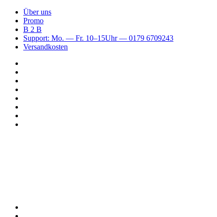
Über uns
Promo
B 2 B
Support: Mo. — Fr. 10–15Uhr — 0179 6709243
Versandkosten
Suchen
nach
WhatsApp
TikTok
Spotify
Instagram
YouTube
Pinterest
Facebook
Menü
Suchen