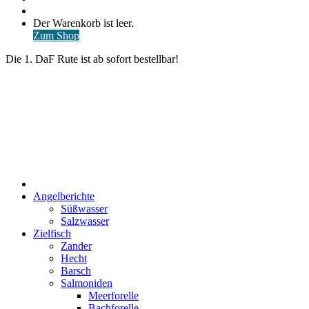
nach
Anmelden
Warenkorb
Der Warenkorb ist leer.
ansehen
Zum Shop
Die 1. DaF Rute ist ab sofort bestellbar!
Start
Angelberichte
Süßwasser
Salzwasser
Zielfisch
Zander
Hecht
Barsch
Salmoniden
Meerforelle
Bachforelle