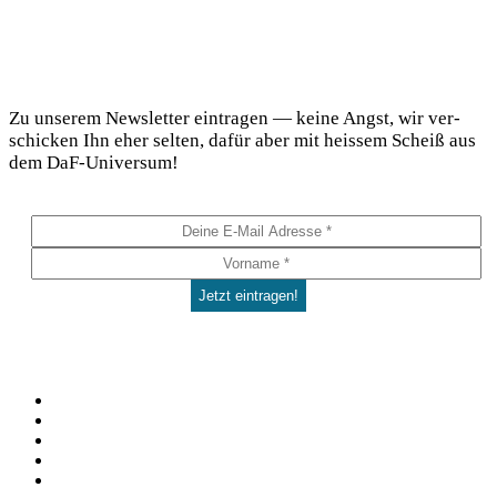
DaF Newsletter
Zu unse­rem News­let­ter ein­tra­gen — kei­ne Angst, wir ver­
schi­cken Ihn eher sel­ten, dafür aber mit heis­sem Scheiß aus
dem DaF-Universum!
Social
Facebook
Pinterest
YouTube
Instagram
Spotify