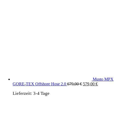
Musto MPX
Ursprünglicher
Aktueller
GORE-TEX Offshore Hose 2.0
679,00
€
579,00
€
Preis
Preis
Lieferzeit:
3-4 Tage
war:
ist:
679,00 €
579,00 €.