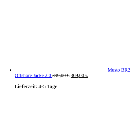
Musto BR2
Ursprünglicher
Aktueller
Offshore Jacke 2.0
399,00
€
369,00
€
Preis
Preis
Lieferzeit:
4-5 Tage
war:
ist:
399,00 €
369,00 €.