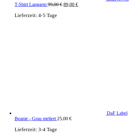
Ursprünglicher
Aktueller
T-Shirt Langarm
99,00
€
89,00
€
Preis
Preis
Lieferzeit:
4-5 Tage
war:
ist:
99,00 €
89,00 €.
DaF Label
Beanie - Grau meliert
25,00
€
Lieferzeit:
3-4 Tage