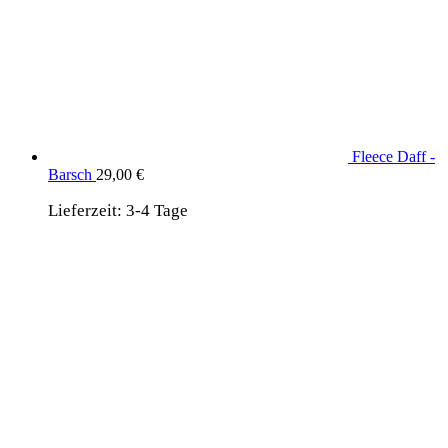
Fleece Daff -
Barsch
29,00
€
Lieferzeit:
3-4 Tage
wird unterstützt von:
DAF