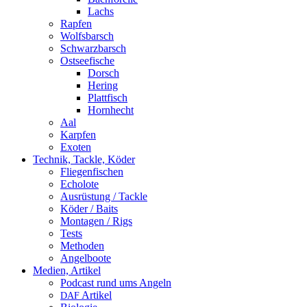
Lachs
Rapfen
Wolfsbarsch
Schwarzbarsch
Ostseefische
Dorsch
Hering
Plattfisch
Hornhecht
Aal
Karpfen
Exoten
Technik, Tackle, Köder
Fliegenfischen
Echolote
Ausrüstung / Tackle
Köder / Baits
Montagen / Rigs
Tests
Methoden
Angelboote
Medien, Artikel
Podcast rund ums Angeln
Artikel
DAF