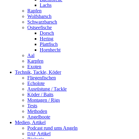
Lachs
Rapfen
Wolfsbarsch
Schwarzbarsch
Ostseefische
Dorsch
Hering
Plattfisch
Hornhecht
Aal
Karpfen
Exoten
Technik, Tackle, Köder
Fliegenfischen
Echolote
Ausrüstung / Tackle
Köder / Baits
Montagen / Rigs
Tests
Methoden
Angelboote
Medien, Artikel
Podcast rund ums Angeln
Artikel
DAF