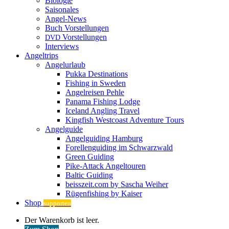
Biologie
Saisonales
Angel-News
Buch Vorstellungen
Vorstellungen
DVD
Interviews
Angeltrips
Angelurlaub
Pukka Destinations
Fishing in Sweden
Angelreisen Pehle
Panama Fishing Lodge
Iceland Angling Travel
Kingfish Westcoast Adventure Tours
Angelguide
Angelguiding Hamburg
Forellenguiding im Schwarzwald
Green Guiding
Pike-Attack Angeltouren
Baltic Guiding
beisszeit.com by Sascha Weiher
Rügenfishing by Kaiser
Shop
supporten
Warenkorb
Der Warenkorb ist leer.
ansehen