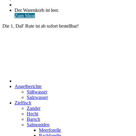
nach
Anmelden
Warenkorb
Der Warenkorb ist leer.
ansehen
Zum Shop
Die 1. DaF Rute ist ab sofort bestellbar!
Start
Angelberichte
Süßwasser
Salzwasser
Zielfisch
Zander
Hecht
Barsch
Salmoniden
Meerforelle
Bachforelle