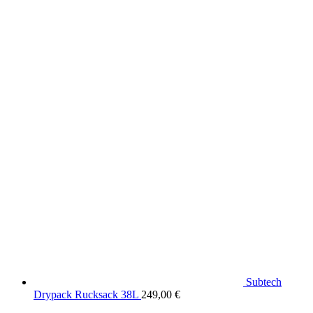
Produkte aus dem DaF Shop
Subtech
Drypack Rucksack 38L
249,00
€