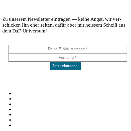
DaF Newsletter
Zu unse­rem News­let­ter ein­tra­gen — kei­ne Angst, wir ver­
schi­cken Ihn eher sel­ten, dafür aber mit heis­sem Scheiß aus
dem DaF-Universum!
Social
Facebook
Pinterest
YouTube
Instagram
Spotify
TikTok
WhatsApp