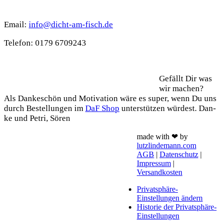
Kontakt
Email:
info@dicht-am-fisch.de
Tele­fon: 0179 6709243
Support
Gefällt Dir was
wir machen?
Als Dan­ke­schön und Moti­va­ti­on wäre es super, wenn Du uns
durch Bestel­lun­gen im
DaF Shop
unter­stüt­zen wür­dest. Dan­
ke und Petri, Sören
made with ❤ by
lutzlindemann.com
AGB
|
Datenschutz
|
Impressum
|
Versandkosten
Privatsphäre-
Einstellungen ändern
Historie der Privatsphäre-
Einstellungen