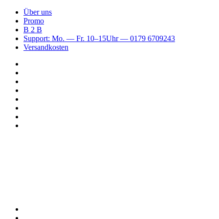
Über uns
Promo
B 2 B
Support: Mo. — Fr. 10–15Uhr — 0179 6709243
Versandkosten
Suchen
nach
WhatsApp
TikTok
Spotify
Instagram
YouTube
Pinterest
Facebook
Menü
Suchen