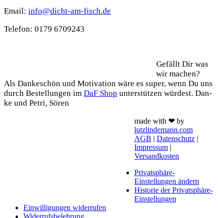
Email:
info@dicht-am-fisch.de
Tele­fon: 0179 6709243
Support
Gefällt Dir was
wir machen?
Als Dan­ke­schön und Moti­va­ti­on wäre es super, wenn Du uns
durch Bestel­lun­gen im
DaF Shop
unter­stüt­zen wür­dest. Dan­
ke und Petri, Sören
made with ❤ by
lutzlindemann.com
AGB
|
Datenschutz
|
Impressum
|
Versandkosten
Privatsphäre-
Einstellungen ändern
Historie der Privatsphäre-
Einstellungen
Einwilligungen widerrufen
Widerrufsbelehrung