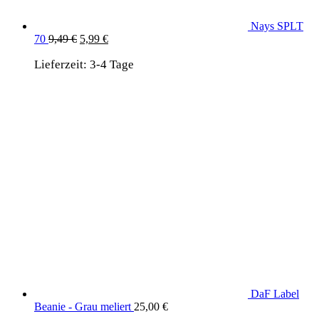
Nays SPLT
Ursprünglicher
Aktueller
70
9,49
€
5,99
€
Preis
Preis
Lieferzeit:
war:
3-4 Tage
ist:
9,49 €
5,99 €.
DaF Label
Beanie - Grau meliert
25,00
€