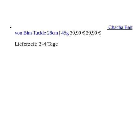
Chacha Bait
Ursprünglicher
Aktueller
von Bim Tackle 28cm | 45g
39,90
€
29,90
€
Preis
Preis
Lieferzeit:
3-4 Tage
war:
ist:
39,90 €
29,90 €.
wird unterstützt von:
DAF