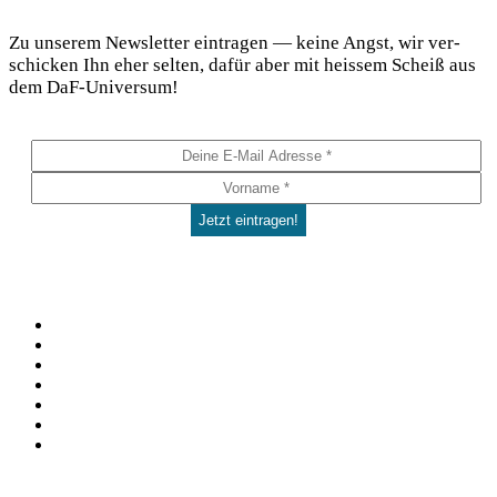
DaF Newsletter
Zu unse­rem News­let­ter ein­tra­gen — kei­ne Angst, wir ver­
schi­cken Ihn eher sel­ten, dafür aber mit heis­sem Scheiß aus
dem DaF-Universum!
Social
Facebook
Pinterest
YouTube
Instagram
Spotify
TikTok
WhatsApp
Kontakt