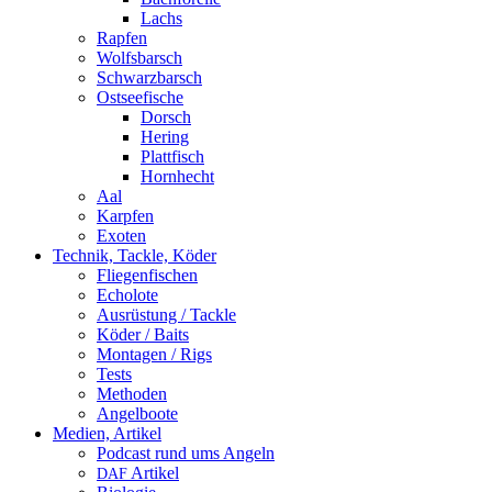
Lachs
Rapfen
Wolfsbarsch
Schwarzbarsch
Ostseefische
Dorsch
Hering
Plattfisch
Hornhecht
Aal
Karpfen
Exoten
Technik, Tackle, Köder
Fliegenfischen
Echolote
Ausrüstung / Tackle
Köder / Baits
Montagen / Rigs
Tests
Methoden
Angelboote
Medien, Artikel
Podcast rund ums Angeln
Artikel
DAF