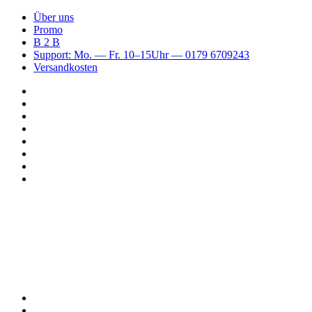
Über uns
Promo
B 2 B
Support: Mo. — Fr. 10–15Uhr — 0179 6709243
Versandkosten
Suchen
nach
WhatsApp
TikTok
Spotify
Instagram
YouTube
Pinterest
Facebook
Menü
Suchen