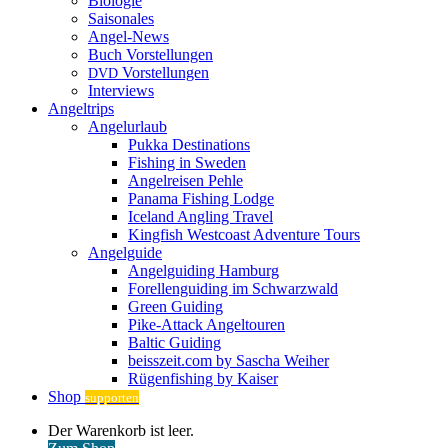
Biologie
Saisonales
Angel-News
Buch Vorstellungen
Vorstellungen
DVD
Interviews
Angeltrips
Angelurlaub
Pukka Destinations
Fishing in Sweden
Angelreisen Pehle
Panama Fishing Lodge
Iceland Angling Travel
Kingfish Westcoast Adventure Tours
Angelguide
Angelguiding Hamburg
Forellenguiding im Schwarzwald
Green Guiding
Pike-Attack Angeltouren
Baltic Guiding
beisszeit.com by Sascha Weiher
Rügenfishing by Kaiser
Shop
supporten
Warenkorb
Der Warenkorb ist leer.
ansehen