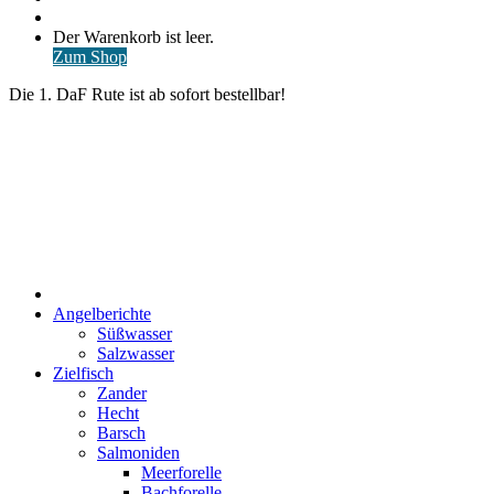
nach
Anmelden
Warenkorb
Der Warenkorb ist leer.
ansehen
Zum Shop
Die 1. DaF Rute ist ab sofort bestellbar!
Start
Angelberichte
Süßwasser
Salzwasser
Zielfisch
Zander
Hecht
Barsch
Salmoniden
Meerforelle
Bachforelle