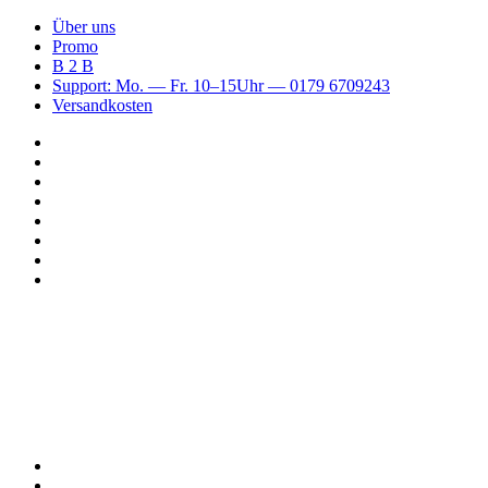
Über uns
Promo
B 2 B
Support: Mo. — Fr. 10–15Uhr — 0179 6709243
Versandkosten
Suchen
nach
WhatsApp
TikTok
Spotify
Instagram
YouTube
Pinterest
Facebook
Menü
Suchen