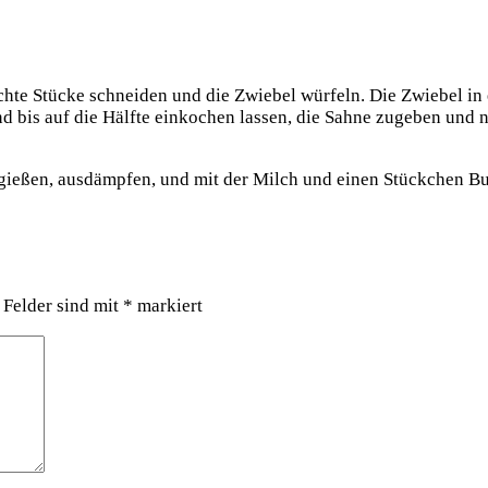
­te Stü­cke schnei­den und die Zwie­bel wür­feln. Die Zwie­bel in e
d bis auf die Hälf­te ein­ko­chen las­sen, die Sah­ne zuge­ben und
bgie­ßen, aus­dämp­fen, und mit der Milch und einen Stück­chen Bu
 Felder sind mit
*
markiert