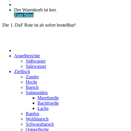
nach
Anmelden
Warenkorb
Der Warenkorb ist leer.
ansehen
Zum Shop
Die 1. DaF Rute ist ab sofort bestellbar!
Start
Angelberichte
Süßwasser
Salzwasser
Zielfisch
Zander
Hecht
Barsch
Salmoniden
Meerforelle
Bachforelle
Lachs
Rapfen
Wolfsbarsch
Schwarzbarsch
Ostseefische