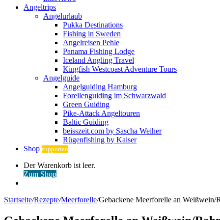
Angeltrips
Angelurlaub
Pukka Destinations
Fishing in Sweden
Angelreisen Pehle
Panama Fishing Lodge
Iceland Angling Travel
Kingfish Westcoast Adventure Tours
Angelguide
Angelguiding Hamburg
Forellenguiding im Schwarzwald
Green Guiding
Pike-Attack Angeltouren
Baltic Guiding
beisszeit.com by Sascha Weiher
Rügenfishing by Kaiser
Shop
supporten
Warenkorb
Der Warenkorb ist leer.
ansehen
Zum Shop
Anmelden
Startseite
/
Rezepte
/
Meerforelle
/
Gebackene Meerforelle an Weißwein/Ra