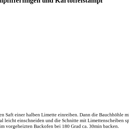
fifferlingen und Kartoffelstampf
den Saft einer hal­ben Limet­te ein­rei­ben. Dann die Bauch­höh­le 
mal leicht ein­schnei­den und die Schnit­te mit Limet­ten­schei­ben sp
d im vor­ge­heiz­ten Back­ofen bei 180 Grad ca. 30min backen.