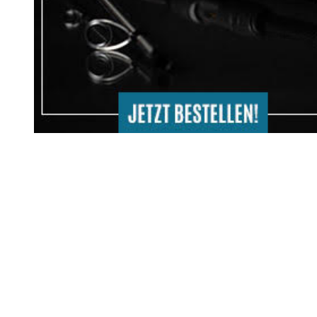
Wolfsbarsch Trip-Willst du mit?
Produkte aus dem DaF Shop