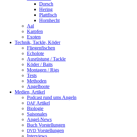
Dorsch
Hering
Plattfisch
Hornhecht
Aal
Karpfen
Exoten
Technik, Tackle, Köder
Fliegenfischen
Echolote
Ausrüstung / Tackle
Köder / Baits
Montagen / Rigs
Tests
Methoden
Angelboote
Medien, Artikel
Podcast rund ums Angeln
Artikel
DAF
Biologie
Saisonales
Angel-News
Buch Vorstellungen
Vorstellungen
DVD
Interviews