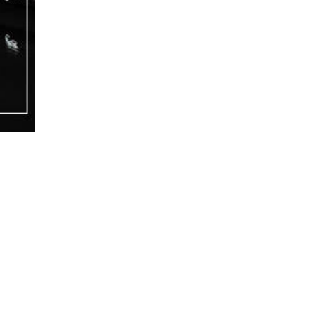
Ursprünglicher
Aktueller
Preis
Preis
war:
ist:
399,00 €
369,00 €.