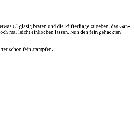
twas Öl gla­sig bra­ten und die Pfif­fer­lin­ge zuge­ben, das Gan­
 noch mal leicht ein­ko­chen las­sen. Nun den fein gehack­ten
t­ter schön fein stampfen.