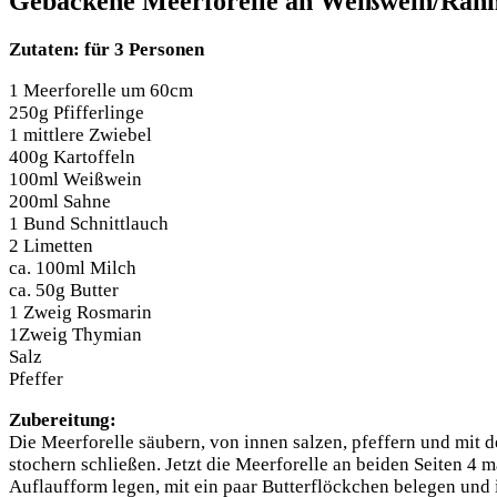
Gebackene Meerforelle an Weißwein/Rahmp
Zuta­ten: für 3 Personen
1 Meer­fo­rel­le um 60cm
250g Pfifferlinge
1 mitt­le­re Zwiebel
400g Kartoffeln
100ml Weißwein
200ml Sahne
1 Bund Schnittlauch
2 Limetten
ca. 100ml Milch
ca. 50g Butter
1 Zweig Rosmarin
1Zweig Thymian
Salz
Pfeffer
Zube­rei­tung:
Die Meer­fo­rel­le säu­bern, von innen sal­zen, pfef­fern und mit 
sto­chern schlie­ßen. Jetzt die Meer­fo­rel­le an bei­den Sei­ten 4 
Auf­lauf­form legen, mit ein paar But­ter­flöck­chen bele­gen un