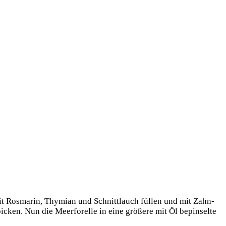
mit Ros­ma­rin, Thy­mi­an und Schnitt­lauch fül­len und mit Zahn­
i­cken. Nun die Meer­fo­rel­le in eine grö­ße­re mit Öl bepin­sel­te