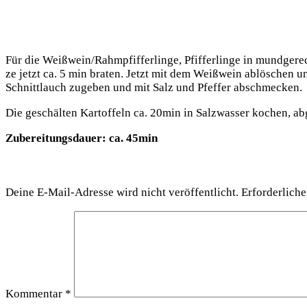
Für die Weißwein/Rahmpfifferlinge, Pfif­fer­lin­ge in mund­ge­rech
ze jetzt ca. 5 min bra­ten. Jetzt mit dem Weiß­wein ablö­schen un
Schnitt­lauch zuge­ben und mit Salz und Pfef­fer abschmecken.
Die geschäl­ten Kar­tof­feln ca. 20min in Salz­was­ser kochen, a
Zube­rei­tungs­dau­er: ca. 45min
Schreibe einen Kommentar
Deine E-Mail-Adresse wird nicht veröffentlicht.
Erforderliche
Kommentar
*